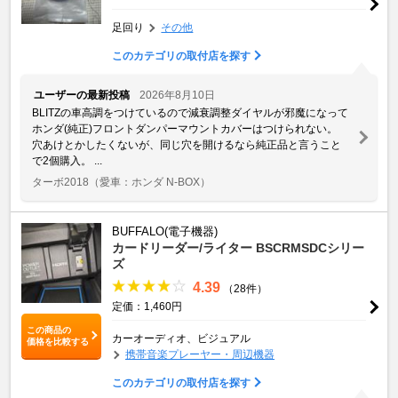
足回り
その他
このカテゴリの取付店を探す
ユーザーの最新投稿
2026年8月10日
BLITZの車高調をつけているので減衰調整ダイヤルが邪魔になって
ホンダ(純正)フロントダンパーマウントカバーはつけられない。
穴あけとかしたくないが、同じ穴を開けるなら純正品と言うこと
で2個購入。 ...
ターボ2018
（愛車：ホンダ N-BOX）
BUFFALO(電子機器)
カードリーダー/ライター BSCRMSDCシリー
ズ
4.39
（28件）
定価：1,460円
この商品の
カーオーディオ、ビジュアル
価格を比較する
携帯音楽プレーヤー・周辺機器
このカテゴリの取付店を探す