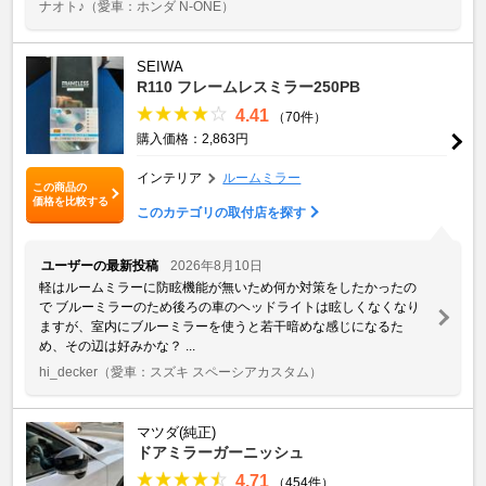
ナオト♪
（愛車：ホンダ N-ONE）
SEIWA
R110 フレームレスミラー250PB
4.41
（70件）
購入価格：2,863円
インテリア
ルームミラー
この商品の
価格を比較する
このカテゴリの取付店を探す
ユーザーの最新投稿
2026年8月10日
軽はルームミラーに防眩機能が無いため何か対策をしたかったの
で ブルーミラーのため後ろの車のヘッドライトは眩しくなくなり
ますが、室内にブルーミラーを使うと若干暗めな感じになるた
め、その辺は好みかな？ ...
hi_decker
（愛車：スズキ スペーシアカスタム）
マツダ(純正)
ドアミラーガーニッシュ
4.71
（454件）