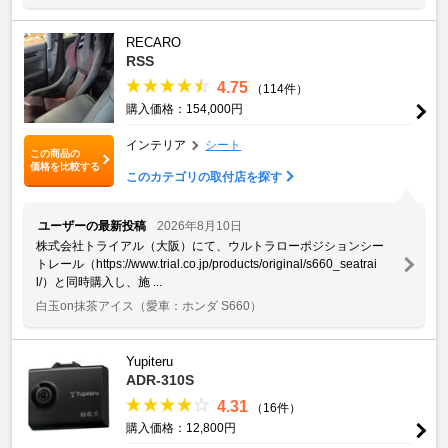
RECARO
RSS
4.75
（114件）
購入価格：154,000円
インテリア
シート
この商品の
価格を比較する
このカテゴリの取付店を探す
ユーザーの最新投稿
2026年8月10日
株式会社トライアル（大阪）にて、ウルトラローポジションシー
トレール（https://www.trial.co.jp/products/original/s660_seatrai
l/）と同時購入し、施 ...
白玉on抹茶アイス
（愛車：ホンダ S660）
Yupiteru
ADR-310S
4.31
（16件）
購入価格：12,800円