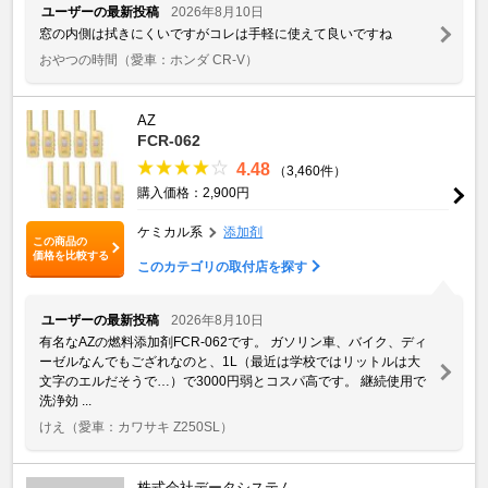
ユーザーの最新投稿
2026年8月10日
窓の内側は拭きにくいですがコレは手軽に使えて良いですね
おやつの時間
（愛車：ホンダ CR-V）
AZ
FCR-062
4.48
（3,460件）
購入価格：2,900円
ケミカル系
添加剤
この商品の
価格を比較する
このカテゴリの取付店を探す
ユーザーの最新投稿
2026年8月10日
有名なAZの燃料添加剤FCR-062です。 ガソリン車、バイク、ディ
ーゼルなんでもござれなのと、1L（最近は学校ではリットルは大
文字のエルだそうで…）で3000円弱とコスパ高です。 継続使用で
洗浄効 ...
けえ
（愛車：カワサキ Z250SL）
株式会社データシステム