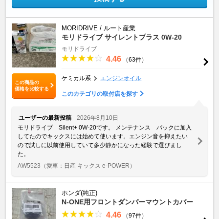
MORIDRIVE / ルート産業
モリドライブ サイレントプラス 0W-20
モリドライブ
4.46
（63件）
ケミカル系
エンジンオイル
この商品の
価格を比較する
このカテゴリの取付店を探す
ユーザーの最新投稿
2026年8月10日
モリドライブ Silent+ 0W-20です。 メンテナンス パックに加入
してたのでキックスには始めて使います。エンジン音を抑えたい
ので試しに以前使用していて多少静かになった経験で選びまし
た。
AW5523
（愛車：日産 キックス e-POWER）
ホンダ(純正)
N-ONE用フロントダンパーマウントカバー
4.46
（97件）