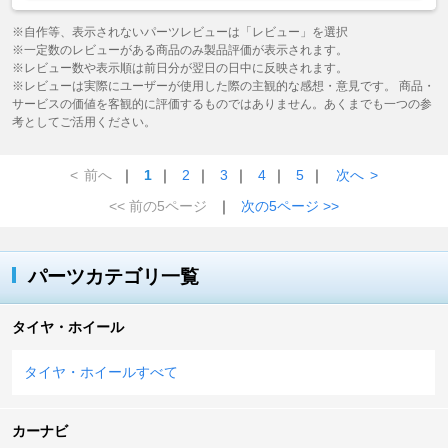
※自作等、表示されないパーツレビューは「レビュー」を選択
※一定数のレビューがある商品のみ製品評価が表示されます。
※レビュー数や表示順は前日分が翌日の日中に反映されます。
※レビューは実際にユーザーが使用した際の主観的な感想・意見です。 商品・
サービスの価値を客観的に評価するものではありません。あくまでも一つの参
考としてご活用ください。
<
前へ
｜
1
｜
2
｜
3
｜
4
｜
5
｜
次へ
>
<< 前の5ページ
｜
次の5ページ >>
パーツカテゴリ一覧
タイヤ・ホイール
タイヤ・ホイールすべて
カーナビ