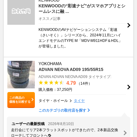
KENWOOD
KENWOODの“彩速ナビ”がスマホアプリとシ
ームレスに融 ...
オススメ記事
KENWOODのAVナビゲーションシステム「彩速
（さいそく）」シリーズから、2024年11月にハイ
エンドモデルのTYPE M「MDV-M911HDF＆HDL」
が登場しました。
YOKOHAMA
ADVAN NEOVA AD09 195/55R15
ADVAN
ADVAN NEOVA AD09
タイヤタイプ:
4.79
（14件）
購入価格：37,250円
この商品の
タイヤ・ホイール
タイヤ
価格を比較する
このカテゴリの取付店を探す
ユーザーの最新投稿
2026年8月10日
走行会にてリア2本フラットスポットができたので、2本新品交換
ローテしてフロントへ🔁