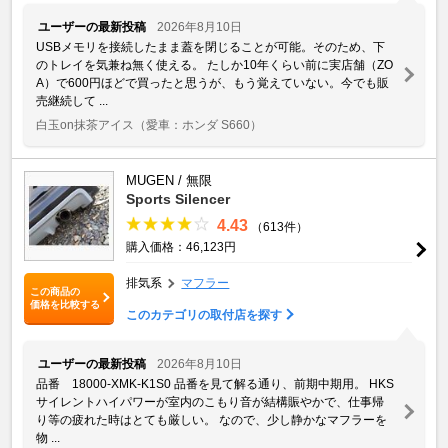
ユーザーの最新投稿
2026年8月10日
USBメモリを接続したまま蓋を閉じることが可能。そのため、下
のトレイを気兼ね無く使える。 たしか10年くらい前に実店舗（ZO
A）で600円ほどで買ったと思うが、もう覚えていない。今でも販
売継続して ...
白玉on抹茶アイス
（愛車：ホンダ S660）
MUGEN / 無限
Sports Silencer
4.43
（613件）
購入価格：46,123円
排気系
マフラー
この商品の
価格を比較する
このカテゴリの取付店を探す
ユーザーの最新投稿
2026年8月10日
品番 18000-XMK-K1S0 品番を見て解る通り、前期中期用。 HKS
サイレントハイパワーが室内のこもり音が結構賑やかで、仕事帰
り等の疲れた時はとても厳しい。 なので、少し静かなマフラーを
物 ...