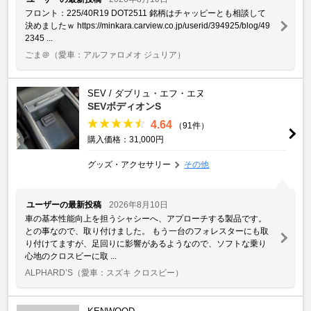
フロント：225/40R19 DOT2511 銘柄はチャッピーとも相談して
決めましたｗ https://minkara.carview.co.jp/userid/394925/blog/49
2345 ...
ごま＠
（愛車：アルファロメオ ジュリア）
SEV / ダブリュ・エフ・エヌ
SEVボディオンS
4.64
（91件）
購入価格：31,000円
グッズ・アクセサリー
その他
ユーザーの最新投稿
2026年8月10日
車の基本性能向上を担うシャシーへ、アプローチする製品です。
との事なので、取り付けました。 もう一台のフォレスターにも取
り付けてますが、足回りに影響があるようなので、ソフトな乗り
心地のクロスビーに取 ...
ALPHARD’S
（愛車：スズキ クロスビー）