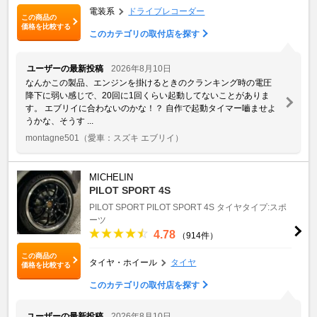
電装系
ドライブレコーダー
この商品の
価格を比較する
このカテゴリの取付店を探す
ユーザーの最新投稿
2026年8月10日
なんかこの製品、エンジンを掛けるときのクランキング時の電圧
降下に弱い感じで、20回に1回くらい起動してないことがありま
す。 エブリイに合わないのかな！？ 自作で起動タイマー嚙ませよ
うかな、そうす ...
montagne501
（愛車：スズキ エブリイ）
MICHELIN
PILOT SPORT 4S
PILOT SPORT
PILOT SPORT 4S
タイヤタイプ:スポ
ーツ
4.78
（914件）
この商品の
タイヤ・ホイール
タイヤ
価格を比較する
このカテゴリの取付店を探す
ユーザーの最新投稿
2026年8月10日