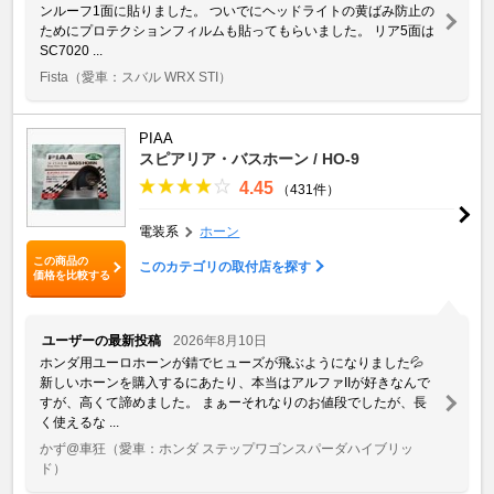
ンルーフ1面に貼りました。 ついでにヘッドライトの黄ばみ防止の
ためにプロテクションフィルムも貼ってもらいました。 リア5面は
SC7020 ...
Fista
（愛車：スバル WRX STI）
PIAA
スピアリア・バスホーン / HO-9
4.45
（431件）
電装系
ホーン
この商品の
このカテゴリの取付店を探す
価格を比較する
ユーザーの最新投稿
2026年8月10日
ホンダ用ユーロホーンが錆でヒューズが飛ぶようになりました💦
新しいホーンを購入するにあたり、本当はアルファIIが好きなんで
すが、高くて諦めました。 まぁーそれなりのお値段でしたが、長
く使えるな ...
かず@車狂
（愛車：ホンダ ステップワゴンスパーダハイブリッ
ド）