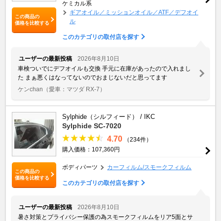
ケミカル系
ギアオイル／ミッションオイル／ATF／デフオイ
この商品の
ル
価格を比較する
このカテゴリの取付店を探す
ユーザーの最新投稿
2026年8月10日
車検ついでにデフオイルも交換 手元に在庫があったので入れまし
た まぁ悪くはなってないのでおまじないだと思ってます
ケンchan
（愛車：マツダ RX-7）
Sylphide（シルフィード） / IKC
Sylphide SC-7020
4.70
（234件）
購入価格：107,360円
ボディパーツ
カーフィルム/スモークフィルム
この商品の
価格を比較する
このカテゴリの取付店を探す
ユーザーの最新投稿
2026年8月10日
暑さ対策とプライバシー保護の為スモークフィルムをリア5面とサ