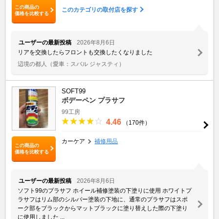
この商品の
このカテゴリの取付店を探す
価格を比較する
ユーザーの最新投稿
2026年8月6日
リアを交換したらフロントも交換したくなりました
辺境の都人
（愛車：スバル ジャスティ）
SOFT99
ボデーペン プラサフ
99工房
4.46
（170件）
カーケア
補修用品
この商品の
価格を比較する
ユーザーの最新投稿
2026年8月6日
ソフト99のプラサフ ホイール補修塗装の下塗りに使用 ホワイトプ
ラサフはリム部のシルバー塗装の下地に、通常のプラサフはスポ
ーク部をブラックからマットブラックに塗り替えした際の下塗り
に使用しました ...