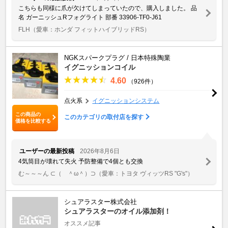
こちらも同様に爪が欠けてしまっていたので、購入しました。 品
名 ガーニッシュRフォグライト 部番 33906-TF0-J61
FLH
（愛車：ホンダ フィットハイブリッドRS）
NGKスパークプラグ / 日本特殊陶業
イグニッションコイル
4.60
（926件）
点火系
イグニッションシステム
この商品の
このカテゴリの取付店を探す
価格を比較する
ユーザーの最新投稿
2026年8月6日
4気筒目が壊れて失火 予防整備で4個とも交換
む～～～ん ⊂（ ＾ω＾）⊃
（愛車：トヨタ ヴィッツRS "G's"）
シュアラスター株式会社
シュアラスターのオイル添加剤！
オススメ記事