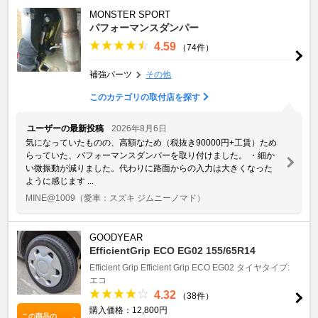
MONSTER SPORT
パフォーマンスダンパー
4.59
（74件）
補強パーツ
その他
このカテゴリの取付店を探す
ユーザーの最新投稿
2026年8月6日
気になっていたものの、高額なため（税抜き90000円+工賃）ため
らっていた、パフォーマンスダンパーを取り付けました。 ・細か
い微振動が減りました。代わりに路面からの入力は大きくなった
ように感じます ...
MINE@1009
（愛車：スズキ ジムニーノマド）
GOODYEAR
EfficientGrip ECO EG02 155/65R14
Efficient Grip
Efficient Grip ECO EG02
タイヤタイプ:
エコ
4.32
（38件）
購入価格：12,800円
この商品の