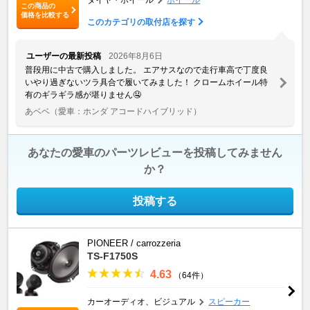
この商品の
価格を比較する
このカテゴリの取付店を探す
ユーザーの最新投稿
2026年8月6日
普段用に中古で購入しました。 エアサスなので走行車高で丁度良
いやり過ぎないツラ具合で履いてみました！ クロームホイール特
有のギラギラ感が堪りません🤤
あベベ
（愛車：ホンダ アコードハイブリッド）
あなたの愛車のパーツレビューを投稿してみません
か？
投稿する
PIONEER / carrozzeria
TS-F1750S
4.63
（64件）
カーオーディオ、ビジュアル
スピーカー