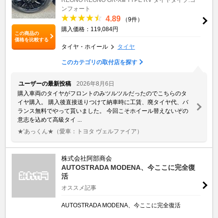
ンフォート
4.89
（9件）
購入価格：119,084円
この商品の
価格を比較する
タイヤ・ホイール
タイヤ
このカテゴリの取付店を探す
ユーザーの最新投稿
2026年8月6日
購入車両のタイヤがフロントのみツルツルだったのでこちらのタ
イヤ購入。 購入後直接送りつけて納車時に工賃、廃タイヤ代、バ
ランス無料でやって貰いました。 今回こそホイール替えないぞの
意志を込めて高級タイ ...
★'あっくん★
（愛車：トヨタ ヴェルファイア）
株式会社阿部商会
AUTOSTRADA MODENA、今ここに完全復
活
オススメ記事
AUTOSTRADA MODENA、今ここに完全復活