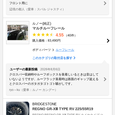
フロント用に
辺境の都人
（愛車：スバル ジャスティ）
ルノー(純正)
マルチルーフレール
4.55
（40件）
購入価格：83,490円
ボディパーツ
ルーフレール
このカテゴリの取付店を探す
ユーザーの最新投稿
2026年8月6日
クロスバー収納時やルーフボックスを装着しいるときは音はして
いないようですが、ルーフラック装着時は路面のギャップ超える
とクロスバーのガタガタゴトゴト騒がしです。
ryo～ku
（愛車：ルノー カングー）
BRIDGESTONE
REGNO GR-XⅢ TYPE RV 225/55R19
REGNO
REGNO GR-XⅢ TYPE RV
タイヤタイプ:コ