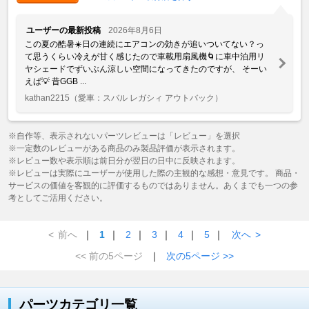
ユーザーの最新投稿
2026年8月6日
この夏の酷暑☀️日の連続にエアコンの効きが追いついてない？っ
て思うくらい冷えが甘く感じたので車載用扇風機🌀に車中泊用リ
ヤシェードでずいぶん涼しい空間になってきたのですが、 そーい
えば💡 昔GGB ...
kathan2215
（愛車：スバル レガシィ アウトバック）
※自作等、表示されないパーツレビューは「レビュー」を選択
※一定数のレビューがある商品のみ製品評価が表示されます。
※レビュー数や表示順は前日分が翌日の日中に反映されます。
※レビューは実際にユーザーが使用した際の主観的な感想・意見です。 商品・
サービスの価値を客観的に評価するものではありません。あくまでも一つの参
考としてご活用ください。
<
前へ
｜
1
｜
2
｜
3
｜
4
｜
5
｜
次へ
>
<< 前の5ページ
｜
次の5ページ >>
パーツカテゴリ一覧