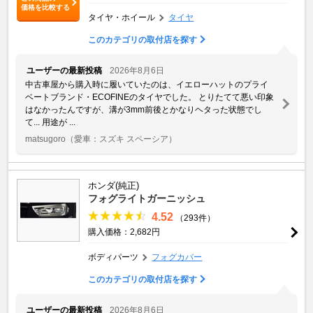
価格を比較する
タイヤ・ホイール
タイヤ
このカテゴリの取付店を探す
ユーザーの最新投稿
2026年8月6日
中古車屋から購入時に履いていたのは、イエローハットのプライ
ベートブランド・ECOFINEのタイヤでした。 とりたてて悪い印象
はなかったんですが、溝が3mm前後とかなりヘタった状態でし
て... 用途が ...
matsugoro
（愛車：スズキ スペーシア）
ホンダ(純正)
フォグライトガーニッシュ
4.52
（293件）
購入価格：2,682円
ボディパーツ
フォグカバー
このカテゴリの取付店を探す
ユーザーの最新投稿
2026年8月6日