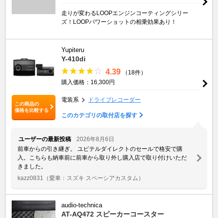
走りが変わるLOOPエンジンコーティングシリー
ズ！LOOPパワーショットの相乗効果あり！
Yupiteru
Y-410di
4.39
（18件）
購入価格：16,300円
電装系
ドライブレコーダー
この商品の
価格を比較する
このカテゴリの取付店を探す
ユーザーの最新投稿
2026年8月6日
前車からの引き継ぎ。 ユピテルダイレクトのセールで格安で購
入。こちらも納車前に前車から取り外し購入店で取り付けいただ
きました。
kazz0831
（愛車：スズキ スペーシアカスタム）
audio-technica
AT-AQ472 スピーカーコースター