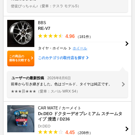
使徒ぴっちゃん♪
（愛車：テスラ モデルS）
BBS
RE-V7
4.96
（181件）
タイヤ・ホイール
ホイール
この商品の
このカテゴリの取付店を探す
価格を比較する
ユーザーの最新投稿
2026年8月6日
前車から引き継ぎました。色はゴールド、タイヤは純正です。
★★★昴★★★
（愛車：スバル WRX S4）
CAR MATE / カーメイト
Dr.DEO ドクターデオプレミアム スチームタ
イプ 浸透 / D236
Dr.DEO
4.45
（208件）