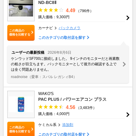
ND-BC8Ⅱ
4.49
（796件）
購入価格：9,300円
カーナビ
バックカメラ
この商品の
価格を比較する
このカテゴリの取付店を探す
ユーザーの最新投稿
2026年8月6日
ケンウッドSF700に接続しました。 9インチのモニターだと画素数
の粗さが目立ちます。バックモニターとして後方の確認する上で
は全く問題ありません。
roadnoise
（愛車：スバル レガシィB4）
WAKO'S
PAC PLUS / パワーエアコン プラス
4.56
（3,483件）
購入価格：4,000円
ケミカル系
添加剤
この商品の
価格を比較する
このカテゴリの取付店を探す