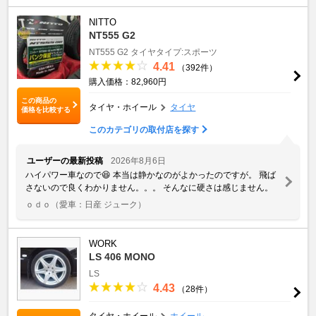
NITTO
NT555 G2
NT555 G2
タイヤタイプ:スポーツ
4.41
（392件）
購入価格：82,960円
この商品の
タイヤ・ホイール
タイヤ
価格を比較する
このカテゴリの取付店を探す
ユーザーの最新投稿
2026年8月6日
ハイパワー車なので😆 本当は静かなのがよかったのですが。 飛ば
さないので良くわかりません。。。 そんなに硬さは感じません。
ｏｄｏ
（愛車：日産 ジューク）
WORK
LS 406 MONO
LS
4.43
（28件）
タイヤ・ホイール
ホイール