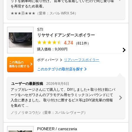
ットを納車時に取り付け。 前車でも装着していたので同じ乗り味
を再現するため装着。
★★★昴★★★
（愛車：スバル WRX S4）
STI
リヤサイドアンダースポイラー
4.74
（811件）
購入価格：9,000円
ボディパーツ
リアハーフスポイラー
この商品の
価格を比較する
このカテゴリの取付店を探す
ユーザーの最新投稿
2026年8月6日
アップガレージさんにて購入して、DIYしました⭐️ 取り付け前にパ
ーツをハセガワさんのプラモデル用セラミックコンパウンドにて
入念に磨きました。 取り付けに際するビス等はDIY諸先輩の情報
を集めて ...
ノリノリ＠コウだ♪
（愛車：スバル レヴォーグ）
PIONEER / carrozzeria