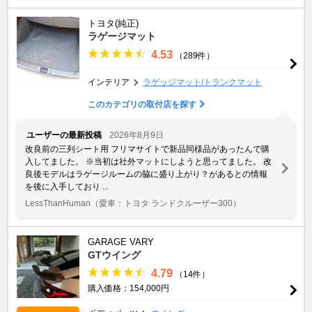
トヨタ(純正)
ラゲージマット
4.53
（289件）
インテリア
ラゲッジマット/トランクマット
このカテゴリの取付店を探す
ユーザーの最新投稿
2026年8月9日
改良前の三列シート用 フリマサイトで新品同様品があったんで購
入してました。 ※当初は社外マットにしようと思ってました。 改
良後モデルはラゲージルームの脇に盛り上がり？があるとの情報
を後に入手しており ...
LessThanHuman
（愛車：トヨタ ランドクルーザー300）
GARAGE VARY
GTウイング
4.79
（14件）
購入価格：154,000円