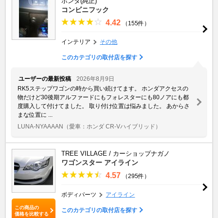
ホンダ(純正)
コンビニフック
4.42
（155件）
インテリア
その他
このカテゴリの取付店を探す
ユーザーの最新投稿
2026年8月9日
RK5ステップワゴンの時から買い続けてます。 ホンダアクセスの
物だけど30後期アルファードにもフォレスターにも80ノアにも都
度購入して付けてました。 取り付け位置は悩みました。 あからさ
まな位置に ...
LUNA-NYAAAAN
（愛車：ホンダ CR-Vハイブリッド）
TREE VILLAGE / カーショップナガノ
ワゴンスター アイライン
4.57
（295件）
ボディパーツ
アイライン
この商品の
このカテゴリの取付店を探す
価格を比較する