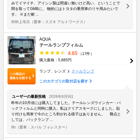
みてイマイチ、アイシン製は間違い無いけど高い、ということで
間を取ってGMBに。 物的にはトヨタの乗用車のリヤ用みたいで
す。 ※まだ耐 ...
90th上等兵
（愛車：スズキ アルトワークス）
AQUA
テールランプフィルム
4.65
（17件）
購入価格：5,885円
ランプ、レンズ
テールランプ
この商品の
価格を比較する
このカテゴリの取付店を探す
ユーザーの最新投稿
2026年8月9日
昨年の10月頃には購入してました。テールレンズウインカー・バ
ックフィルムと同時に購入。私はクリアスモークにしました。貼
り付けも簡単で今のところ剥がれる様子はありません。 難点と
しては、バックランプ ...
9b
（愛車：スバル フォレスター）