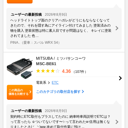
ユーザーの最新投稿
2026年8月9日
ヘッドライトトップ面のクリアハガレがどうにもならなくなって
きたので、それを隠す為にアイライン付けてみました 塗装済みの
物を購入 塗装状態は特に素人目ですが問題はなく、 キレイに塗装
されてました 色 ...
PINA..
（愛車：スバル WRX S4）
MITSUBA / ミツバサンコーワ
MSC-BE61
4.36
（107件）
電装系
ETC
この商品の
このカテゴリの取付店を探す
価格を比較する
ユーザーの最新投稿
2026年8月9日
契約時にETC取付もプラスしてたのに 納車時車両説明でETCは？
って言ったら ☺️ついてないです〜✨って言われたw 信用は無くな
りましたとさ(⁠ ⁠◜⁠‿⁠◝⁠ ⁠)⁠ww 改めて取付作業に預け ...