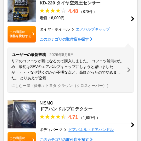
KD-220 タイヤ空気圧センサー
4.48
（878件）
定価：6,000円
タイヤ・ホイール
エアバルブキャップ
この商品の
価格を比較する
このカテゴリの取付店を探す
ユーザーの最新投稿
2026年8月9日
リアのコツコツが気になるので購入しました。 コツコツ解消のた
め、最初はSEVのエアバルブキャップにしようと思いました
が・・・・なぜ効くのかが不明な点と、高価だったのでやめまし
た。 とりあえず空気 ...
にしむー屋
（愛車：トヨタ クラウン（クロスオーバー））
NISMO
ドアハンドルプロテクター
4.71
（1,657件）
ボディパーツ
ドアパネル・ドアハンドル
この商品の
このカテゴリの取付店を探す