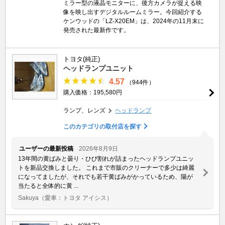
ミラー型の液晶モニターに、後方カメラが捉える映
像を映し出すデジタルルームミラー。今回紹介する
ケンウッドの「LZ-X20EM」は、2024年の11月末に
発売された最新作です。
トヨタ(純正)
ヘッドランプユニット
4.57
（944件）
購入価格：195,580円
ランプ、レンズ
ヘッドランプ
このカテゴリの取付店を探す
ユーザーの最新投稿
2026年8月9日
13年間の黄ばみと曇り・ひび割れが詰まったヘッドランプユニッ
トを新品交換しました。 これまで市販のクリーナーで多少は綺麗
になってましたが、それでも若干黄ばみがかっているため、陽が
当たると全体的に黄 ...
Sakuya
（愛車：トヨタ アイシス）