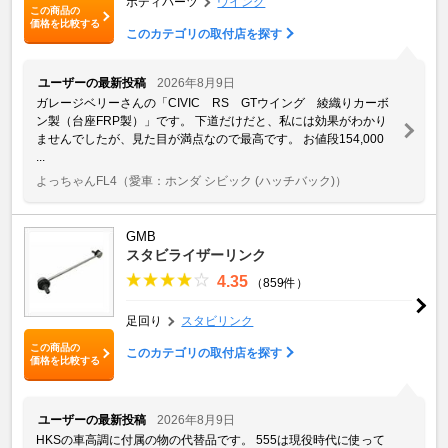
ボディパーツ
ウイング
この商品の
価格を比較する
このカテゴリの取付店を探す
ユーザーの最新投稿
2026年8月9日
ガレージベリーさんの「CIVIC RS GTウイング 綾織りカーボ
ン製（台座FRP製）」です。 下道だけだと、私には効果がわかり
ませんでしたが、見た目が満点なので最高です。 お値段154,000
...
よっちゃんFL4
（愛車：ホンダ シビック (ハッチバック)）
GMB
スタビライザーリンク
4.35
（859件）
足回り
スタビリンク
この商品の
このカテゴリの取付店を探す
価格を比較する
ユーザーの最新投稿
2026年8月9日
HKSの車高調に付属の物の代替品です。 555は現役時代に使って