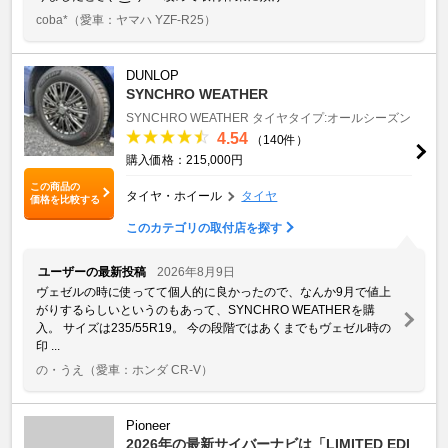
coba*
（愛車：ヤマハ YZF-R25）
DUNLOP
SYNCHRO WEATHER
SYNCHRO WEATHER
タイヤタイプ:オールシーズン
4.54
（140件）
購入価格：215,000円
この商品の
タイヤ・ホイール
タイヤ
価格を比較する
このカテゴリの取付店を探す
ユーザーの最新投稿
2026年8月9日
ヴェゼルの時に使ってて個人的に良かったので、なんか9月で値上
がりするらしいというのもあって、SYNCHRO WEATHERを購
入。 サイズは235/55R19。 今の段階ではあくまでもヴェゼル時の
印 ...
の・うえ
（愛車：ホンダ CR-V）
Pioneer
2026年の最新サイバーナビは「LIMITED EDI