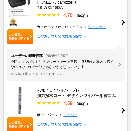
PIONEER / carrozzeria
TS-WX140DA
4.70
（603件）
カーオーディオ、ビジュアル
ウーファー
この商品の
このカテゴリの取付店を探す
価格を比較する
ユーザーの最新投稿
2026年8月9日
今回はコンパクトなサブウーファーを選択。 GRBほど車内は広く
ないのでこれで十分じゃないかと思っています。
クワ萬
（愛車：トヨタ GRヤリス）
NWB / 日本ワイパーブレード
強力撥水コート デザインワイパー用替ゴム
4.59
（386件）
ボディパーツ
ワイパー
この商品の
このカテゴリの取付店を探す
価格を比較する