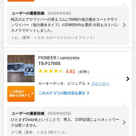
ユーザーの最新投稿
2026年8月9日
純正のエアロワイパーの替えゴムにNWBの強力撥水コートデザイ
ンワイパー（強力撥水タイプ）のDW65HAを選択 今回もヨドバシ
カメラでゲットしました。
くわ.
（愛車：トヨタ カローラクロスハイブリッド）
PIONEER / carrozzeria
TS-F1750S
4.61
（67件）
カーオーディオ、ビジュアル
スピーカー
この商品の
このカテゴリの取付店を探す
価格を比較する
ユーザーの最新投稿
2026年8月9日
ひとまず2way化ということで、導入。 DSP設置によりネットワー
クは使いません。
クワ萬
（愛車：トヨタ GRヤリス）