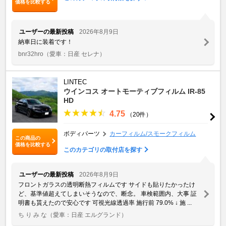
価格を比較する
ユーザーの最新投稿
2026年8月9日
納車日に装着です！
bnr32hro
（愛車：日産 セレナ）
LINTEC
ウインコス オートモーティブフィルム IR-85
HD
4.75
（20件）
ボディパーツ
カーフィルム/スモークフィルム
この商品の
価格を比較する
このカテゴリの取付店を探す
ユーザーの最新投稿
2026年8月9日
フロントガラスの透明断熱フィルムです サイドも貼りたかったけ
ど、基準値超えてしまいそうなので、断念。 車検範囲内、大事 証
明書も貰えたので安心です 可視光線透過率 施行前 79.0% ↓ 施 ...
ち り み な
（愛車：日産 エルグランド）