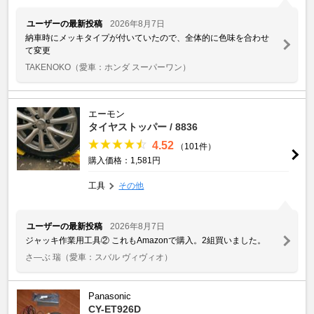
ユーザーの最新投稿
2026年8月7日
納車時にメッキタイプが付いていたので、全体的に色味を合わせ
て変更
TAKENOKO
（愛車：ホンダ スーパーワン）
エーモン
タイヤストッパー / 8836
4.52
（101件）
購入価格：1,581円
工具
その他
ユーザーの最新投稿
2026年8月7日
ジャッキ作業用工具② これもAmazonで購入。2組買いました。
さ―ぶ 瑞
（愛車：スバル ヴィヴィオ）
Panasonic
CY-ET926D