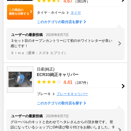
4.67
（361件）
この商品の
タイヤ・ホイール
タイヤ
価格を比較する
このカテゴリの取付店を探す
ユーザーの最新投稿
2026年8月7日
３セット目のオープンカントリーにて初のホワイトレターが良い
感じです！
Ｓｉｍａ
（愛車：スズキ エブリイ）
日産(純正)
ECR33純正キャリパー
4.41
（187件）
ブレーキ
ブレーキキャリパー
このカテゴリの取付店を探す
ユーザーの最新投稿
2026年8月7日
グローバルのキットと合わせてヘタレさんからの頂き物です。 世
話になっているショップにO/H及び取り付けをお願いしました。 9