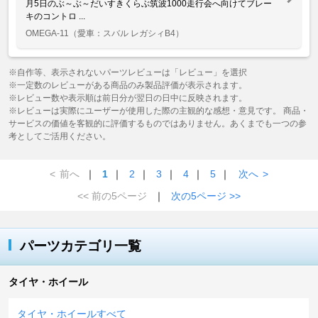
月5日のぶ～ぶ～だいすきくらぶ筑波1000走行会へ向けてブレー
キのコントロ ...
OMEGA-11
（愛車：スバル レガシィB4）
※自作等、表示されないパーツレビューは「レビュー」を選択
※一定数のレビューがある商品のみ製品評価が表示されます。
※レビュー数や表示順は前日分が翌日の日中に反映されます。
※レビューは実際にユーザーが使用した際の主観的な感想・意見です。 商品・
サービスの価値を客観的に評価するものではありません。あくまでも一つの参
考としてご活用ください。
<
前へ
｜
1
｜
2
｜
3
｜
4
｜
5
｜
次へ
>
<< 前の5ページ
｜
次の5ページ >>
パーツカテゴリ一覧
タイヤ・ホイール
タイヤ・ホイールすべて