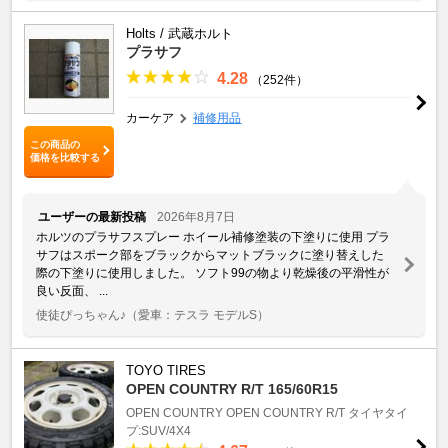
Holts / 武蔵ホルト
プラサフ
4.28
（252件）
カーケア
補修用品
この商品の
価格を比較する
ユーザーの最新投稿
2026年8月7日
ホルツのプラサフスプレー ホイール補修塗装の下塗りに使用 プラ
サフはスポーク部をブラックからマットブラックに塗り替えした
際の下塗りに使用しました。 ソフト99の物より乾燥後の平滑性が
良い反面、 ...
使徒ぴっちゃん♪
（愛車：テスラ モデルS）
TOYO TIRES
OPEN COUNTRY R/T 165/60R15
OPEN COUNTRY
OPEN COUNTRY R/T
タイヤタイ
プ:SUV/4X4