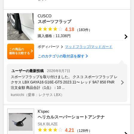
CUSCO
スポーツフラップ
4.18
（183件）
購入価格：11,336円
ボディパーツ
マッドフラップ/マッドガード
この商品の
価格を比較する
このカテゴリの取付店を探す
ユーザーの最新投稿
2026年8月7日
スポーツフラップを取り付けました。 クスコ スポーツフラップ レ
クサス LBX GAYA16 G16E-GTS 2023.11〜 レッド 9A7 850 FNR
注文金額 商品合計（1点）：10 ...
kunicchi
（愛車：レクサス LBX）
K'spec
ヘリカルスーパーショートアンテナ
SILK BLAZE
4.21
（128件）