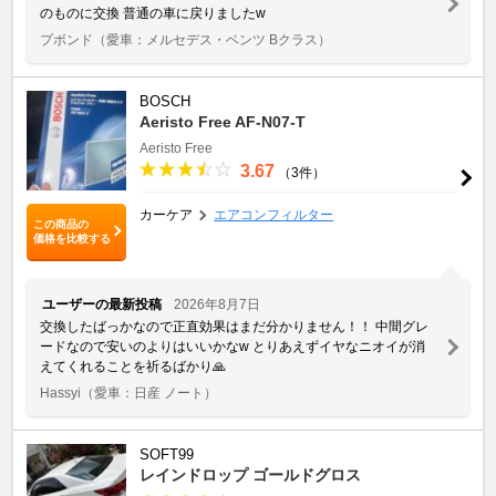
のものに交換 普通の車に戻りましたw
プボンド
（愛車：メルセデス・ベンツ Bクラス）
BOSCH
Aeristo Free AF-N07-T
Aeristo Free
3.67
（3件）
カーケア
エアコンフィルター
この商品の
価格を比較する
ユーザーの最新投稿
2026年8月7日
交換したばっかなので正直効果はまだ分かりません！！ 中間グレ
ードなので安いのよりはいいかなw とりあえずイヤなニオイが消
えてくれることを祈るばかり🙏
Hassyi
（愛車：日産 ノート）
SOFT99
レインドロップ ゴールドグロス