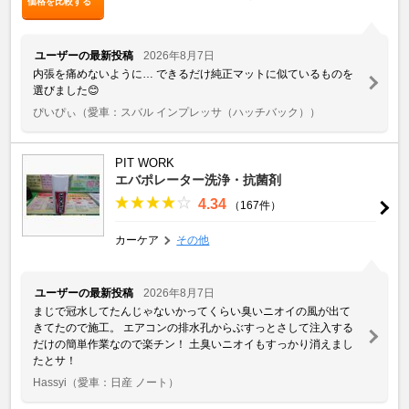
価格を比較する
ユーザーの最新投稿
2026年8月7日
内張を痛めないように… できるだけ純正マットに似ているものを
選びました😊
ぴいぴぃ
（愛車：スバル インプレッサ（ハッチバック））
PIT WORK
エバポレーター洗浄・抗菌剤
4.34
（167件）
カーケア
その他
ユーザーの最新投稿
2026年8月7日
まじで冠水してたんじゃないかってくらい臭いニオイの風が出て
きてたので施工。 エアコンの排水孔からぶすっとさして注入する
だけの簡単作業なので楽チン！ 土臭いニオイもすっかり消えまし
たとサ！
Hassyi
（愛車：日産 ノート）