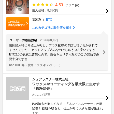
4.53
（1,371件）
購入価格：8,380円
電装系
ETC
この商品の
価格を比較する
このカテゴリの取付店を探す
ユーザーの最新投稿
2026年8月7日
前回購入時より値上がりと、プラス配線のぎぼし端子化がされて
ませんでした。 セットアップ込みなのでじゅうぶん安いですが。
ETC2.0の恩恵は皆無なので、新セキュリティ対応のこの製品で必
要十分ですね ...
hari1000奔
（愛車：スズキ ハスラー）
シュアラスター株式会社
ワックスやコーティングを最大限に生かす
「鉄粉除去」
オススメ記事
鉄粉除去が楽しくなる！「ネンドスムーサー」が新
登場！ 鉄粉を取ると、仕上がりに大きな差が生まれ
ます。