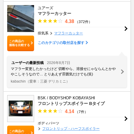
ユアーズ
マフラーカッター
4.38
（372件）
排気系
マフラーカッター
この商品の
このカテゴリの取付店を探す
価格を比較する
ユーザーの最新投稿
2026年8月7日
マフラー変更したかったけど 切断やら、溶接せにゃならんとかや
やこしそうなので… とりあえず雰囲気だけでも(笑)
kabachin
（愛車：三菱 デリカミニ）
BSK / BODYSHOP KOBAYASHI
フロントリップスポイラー Bタイプ
4.14
（7件）
ボディパーツ
フロントリップ・ハーフスポイラー
この商品の