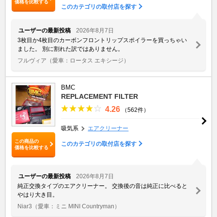
価格を比較する
このカテゴリの取付店を探す
ユーザーの最新投稿
2026年8月7日
3枚目か4枚目のカーボンフロントリップスポイラーを買っちゃい
ました。 別に割れた訳ではありません。
フルヴィア
（愛車：ロータス エキシージ）
BMC
REPLACEMENT FILTER
4.26
（562件）
吸気系
エアクリーナー
この商品の
このカテゴリの取付店を探す
価格を比較する
ユーザーの最新投稿
2026年8月7日
純正交換タイプのエアクリーナー。 交換後の音は純正に比べると
やはり大き目。
Niar3
（愛車：ミニ MINI Countryman）