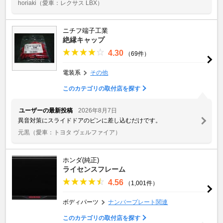
horiaki
（愛車：レクサス LBX）
ニチフ端子工業
絶縁キャップ
4.30
（69件）
電装系
その他
このカテゴリの取付店を探す
ユーザーの最新投稿
2026年8月7日
異音対策にスライドドアのピンに差し込むだけです。
元黒
（愛車：トヨタ ヴェルファイア）
ホンダ(純正)
ライセンスフレーム
4.56
（1,001件）
ボディパーツ
ナンバープレート関連
このカテゴリの取付店を探す