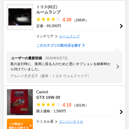
トヨタ(純正)
ルームランプ
4.39
（286件）
定価：69,300円
インテリア
ルームランプ
このカテゴリの取付店を探す
ユーザーの最新投稿
2026年8月7日
夜の走行時に、後席に居る人のためと思いオプションを納車時か
ら付けていました。
アルハイ天才玉子
（愛車：トヨタ ヴェルファイア）
Castrol
GTX 10W-30
4.10
（301件）
購入価格：1,580円
ケミカル系
エンジンオイル
この商品の
価格を比較する