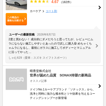
4.67
（182件）
カーケア
コート剤
この商品の
価格を比較する
ユーザーの最新投稿
2026年8月7日
2度と買わない！ 成分的にダメだろうと思ってたが、レビューにム
ラにならない施工しやすいとあったので試しに購入😫 めちゃくち
ゃムラになるし、最初にガラスに施工してボディーとマニュアル
に沿ってやった ...
しゃむ629
（愛車：スズキ スイフトスポーツ）
晴香堂株式会社
世界が認めた品質 SONAX待望の新商品
オススメ記事
ドイツNo.1カーケアブランド「ソナックス」から、
洗浄と同時に強力な撥水性とツヤ効果を与えるコー
ティングシャンプーが新登場