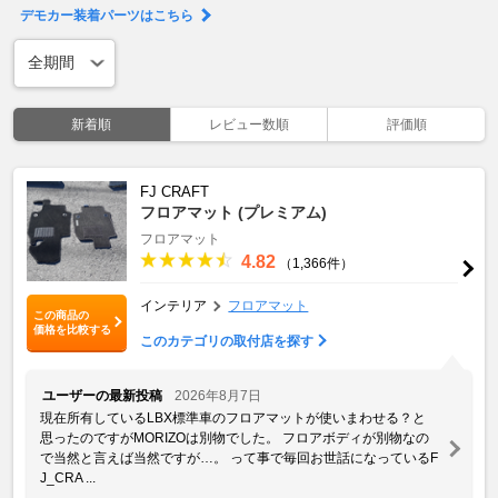
デモカー装着パーツはこちら
新着順
レビュー数順
評価順
FJ CRAFT
フロアマット (プレミアム)
フロアマット
4.82
（1,366件）
インテリア
フロアマット
この商品の
価格を比較する
このカテゴリの取付店を探す
ユーザーの最新投稿
2026年8月7日
現在所有しているLBX標準車のフロアマットが使いまわせる？と
思ったのですがMORIZOは別物でした。 フロアボディが別物なの
で当然と言えば当然ですが…。 って事で毎回お世話になっているF
J_CRA ...