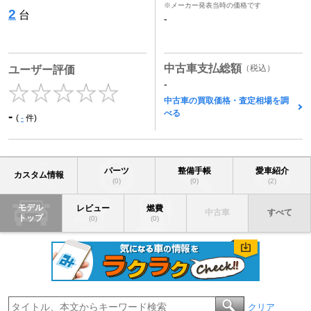
※メーカー発表当時の価格です
2
台
-
中古車支払総額
（税込）
ユーザー評価
-
中古車の買取価格・査定相場を調
べる
-
(
-
件)
パーツ
整備手帳
愛車紹介
カスタム情報
(0)
(0)
(2)
モデル
レビュー
燃費
中古車
すべて
トップ
(0)
(0)
クリア