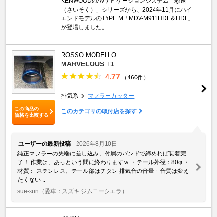
KENWOODのAVナビゲーションシステム「彩速
（さいそく）」シリーズから、2024年11月にハイ
エンドモデルのTYPE M「MDV-M911HDF＆HDL」
が登場しました。
ROSSO MODELLO
MARVELOUS T1
4.77
（460件）
排気系
マフラーカッター
この商品の
このカテゴリの取付店を探す
価格を比較する
ユーザーの最新投稿
2026年8月10日
純正マフラーの先端に差し込み、付属のバンドで締めれば装着完
了！ 作業は、あっという間に終わりますｗ ・テール外径：80φ ・
材質： ステンレス、テール部はチタン 排気音の音量・音質は変え
たくない ...
sue-sun
（愛車：スズキ ジムニーシエラ）