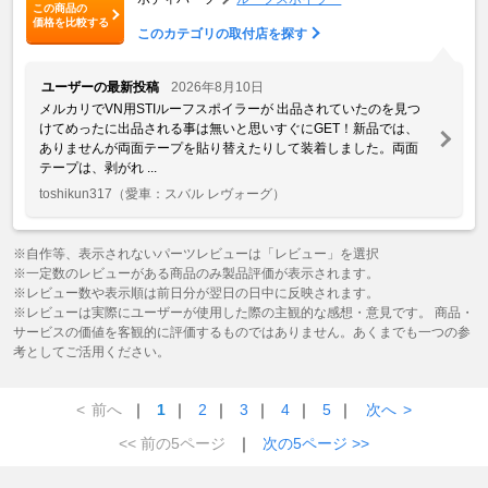
この商品の
価格を比較する
このカテゴリの取付店を探す
ユーザーの最新投稿
2026年8月10日
メルカリでVN用STIルーフスポイラーが 出品されていたのを見つ
けてめったに出品される事は無いと思いすぐにGET！新品では、
ありませんが両面テープを貼り替えたりして装着しました。両面
テープは、剥がれ ...
toshikun317
（愛車：スバル レヴォーグ）
※自作等、表示されないパーツレビューは「レビュー」を選択
※一定数のレビューがある商品のみ製品評価が表示されます。
※レビュー数や表示順は前日分が翌日の日中に反映されます。
※レビューは実際にユーザーが使用した際の主観的な感想・意見です。 商品・
サービスの価値を客観的に評価するものではありません。あくまでも一つの参
考としてご活用ください。
<
前へ
｜
1
｜
2
｜
3
｜
4
｜
5
｜
次へ
>
<< 前の5ページ
｜
次の5ページ >>