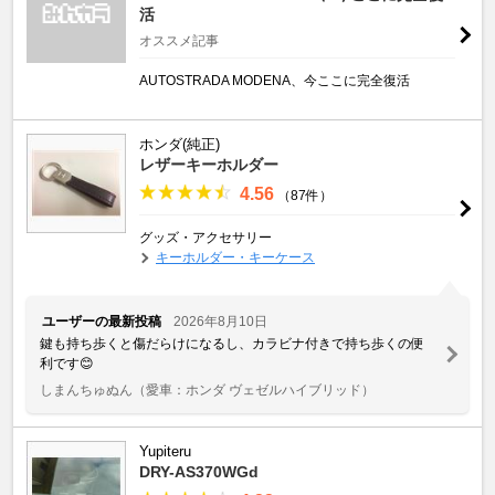
活
オススメ記事
AUTOSTRADA MODENA、今ここに完全復活
ホンダ(純正)
レザーキーホルダー
4.56
（87件）
グッズ・アクセサリー
キーホルダー・キーケース
ユーザーの最新投稿
2026年8月10日
鍵も持ち歩くと傷だらけになるし、カラビナ付きで持ち歩くの便
利です😊
しまんちゅぬん
（愛車：ホンダ ヴェゼルハイブリッド）
Yupiteru
DRY-AS370WGd