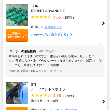
TEIN
STREET ADVANCE Z
4.55
（357件）
足回り
車高調キット
この商品の
このカテゴリの取付店を探す
価格を比較する
ユーザーの最新投稿
2026年8月10日
車高落とすには良いのですが、柔らかい乗り心地が、ちょっとイ
ヤ。 普通の人だと乗り心地いい〜ってなると思いますが、減衰ハ
ードでも、固さが足りない。 F30流用
maria@
（愛車：BMW 4シリーズ クーペ）
STI
ルーフエンドスポイラー
4.78
（320件）
購入価格：36,000円
ボディパーツ
ルーフスポイラー