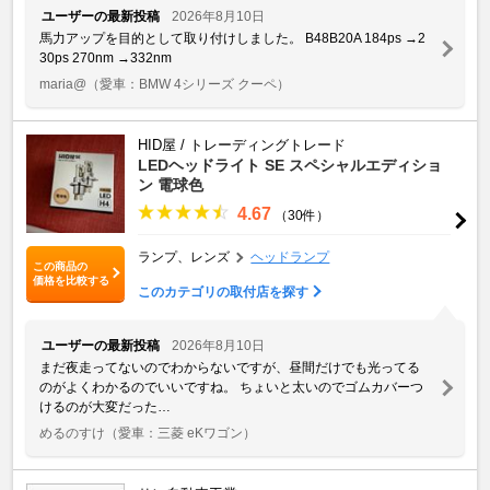
ユーザーの最新投稿
2026年8月10日
馬力アップを目的として取り付けしました。 B48B20A 184ps →2
30ps 270nm →332nm
maria@
（愛車：BMW 4シリーズ クーペ）
HID屋 / トレーディングトレード
LEDヘッドライト SE スペシャルエディショ
ン 電球色
4.67
（30件）
ランプ、レンズ
ヘッドランプ
この商品の
価格を比較する
このカテゴリの取付店を探す
ユーザーの最新投稿
2026年8月10日
まだ夜走ってないのでわからないですが、昼間だけでも光ってる
のがよくわかるのでいいですね。 ちょいと太いのでゴムカバーつ
けるのが大変だった…
めるのすけ
（愛車：三菱 eKワゴン）