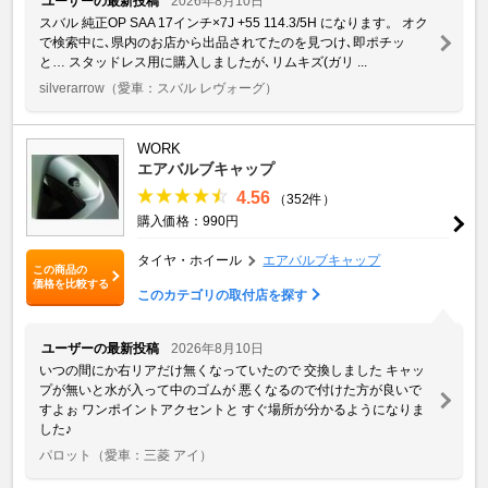
ユーザーの最新投稿
2026年8月10日
スバル 純正OP SAA 17インチ×7J +55 114.3/5H になります。 オク
で検索中に､県内のお店から出品されてたのを見つけ､即ポチッ
と… スタッドレス用に購入しましたが､リムキズ(ガリ ...
silverarrow
（愛車：スバル レヴォーグ）
WORK
エアバルブキャップ
4.56
（352件）
購入価格：990円
タイヤ・ホイール
エアバルブキャップ
この商品の
価格を比較する
このカテゴリの取付店を探す
ユーザーの最新投稿
2026年8月10日
いつの間にか右リアだけ無くなっていたので 交換しました キャッ
プが無いと水が入って中のゴムが 悪くなるので付けた方が良いで
すよぉ ワンポイントアクセントと すぐ場所が分かるようになりま
した♪
パロット
（愛車：三菱 アイ）