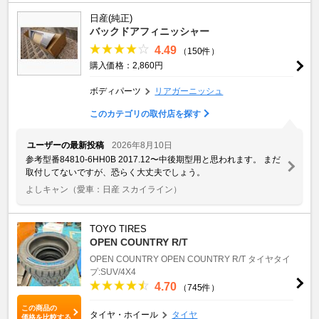
日産(純正)
バックドアフィニッシャー
4.49
（150件）
購入価格：2,860円
ボディパーツ
リアガーニッシュ
このカテゴリの取付店を探す
ユーザーの最新投稿
2026年8月10日
参考型番84810-6HH0B 2017.12〜中後期型用と思われます。 まだ
取付してないですが、恐らく大丈夫でしょう。
よしキャン
（愛車：日産 スカイライン）
TOYO TIRES
OPEN COUNTRY R/T
OPEN COUNTRY
OPEN COUNTRY R/T
タイヤタイ
プ:SUV/4X4
4.70
（745件）
この商品の
タイヤ・ホイール
タイヤ
価格を比較する