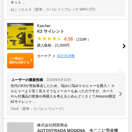
キット ...
ねこっちゃＳ
（愛車：スバル インプレッサ WRX STI）
Karcher
K2 サイレント
4.56
（233件）
購入価格：21,000円
カーケア
高圧洗浄機
この商品の
価格を比較する
ユーザーの最新投稿
2026年8月10日
先代のK3が突如暴走したため、悩みに悩みケルヒャーを購入！ ケ
ルヒャーより安く良さそうなメーカーもあったのですが、ホース
やら付属品の変換や再購入を考えるとめんどくさくてAmazon限定
k2サイレント ...
Vsn6
（愛車：スバル レヴォーグ）
株式会社阿部商会
AUTOSTRADA MODENA、今ここに完全復