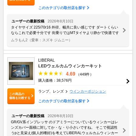
このカテゴリの取付店を探す
ユーザーの最新投稿
2026年8月10日
タイヤサイズ 225/70r16 外径、幅共に良い感じです ダートくらい
ならこれで必要十分です 街乗りではMTタイヤより静かで快適です
ムラもん2
（愛車：スズキ ジムニー）
LIBERAL
LEDウェルカムウィンカーキット
4.69
（449件）
購入価格：38,576円
ランプ、レンズ
ウインカーポジション
この商品の
価格を比較する
このカテゴリの取付店を探す
ユーザーの最新投稿
2026年8月10日
GR/GV系インプレッサ のドアミラーについているウィンカーはレ
ンズカバー面積に対してか・な・り小さいですね。 そこで視認性
うpと見栄え(個人的嗜好)を考えてLIBERALウェルカムウィンカー