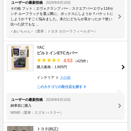
ユーザーの最新投稿
2026年8月10日
その他 フット：エヴォクランプ バー：スクエアバーエヴォ118セ
ンチ ルーフラックを選ぶ際に、ボックスにしようか？バケットに
しようか？すごく悩みました。未だにどちらが良かったか？使い
比べた訳でもな ...
♂あいちゃん♂
（愛車：トヨタ カローラフィールダー）
YAC
ビルトインETCカバー
4.53
（425件）
購入価格：1,665円
インテリア
その他
このカテゴリの取付店を探す
ユーザーの最新投稿
2026年8月10日
納車前に購入
M0M0
（愛車：スズキ ハスラー）
トヨタ(純正)