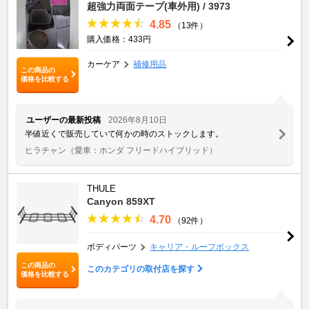
超強力両面テープ(車外用) / 3973
4.85
（13件）
購入価格：433円
カーケア
補修用品
この商品の
価格を比較する
ユーザーの最新投稿
2026年8月10日
半値近くで販売していて何かの時のストックします。
ヒラチャン
（愛車：ホンダ フリードハイブリッド）
THULE
Canyon 859XT
4.70
（92件）
ボディパーツ
キャリア・ルーフボックス
この商品の
このカテゴリの取付店を探す
価格を比較する