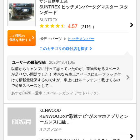
サン自動車工業
SUNTREX ヒッチメンバータグマスター スタ
ンダード
SUNTREX
4.57
（211件）
この商品の
ボディパーツ
ヒッチメンバー
価格を比較する
このカテゴリの取付店を探す
ユーザーの最新投稿
2026年8月10日
以前からキャンプに行って思っていたのが、荷物載せるスペース
が足りない問題でした！ 本来なら車上スペースにルーフラック付
けて積載量確保するのですが、車上にはルーフテント載せてるの
で荷量スペースとして ...
あすか0420
（愛車：スバル レガシィ アウトバック）
KENWOOD
KENWOODの“彩速ナビ”がスマホアプリとシ
ームレスに融 ...
オススメ記事