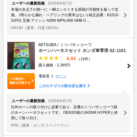
ユーザーの最新投稿
2026年8月7日
冬場の氷点下の朝一に 一瞬エンストする原因の可能性を疑って交
換。 (明らかな漏れ・ベアリングの異常はない) 純正品番：B1010-
52F01 互換 アイシン AISIN WPN-068 GMB G ...
Hill180
（愛車：日産 180SX）
MITSUBA / ミツバサンコーワ
ホーンハーネスセット ホンダ車専用 SZ-1161
4.44
（16件）
購入価格：2,385円
電装系
ホーン
この商品の
価格を比較する
このカテゴリの取付店を探す
ユーザーの最新投稿
2026年8月7日
社外ホーンの取り付けに必要であり、定番のミツバサンコーワ様
のホーンハーネスセットです。 DENSO様のJHONR HYPERと併
用して取り付け。
KPN
（愛車：ホンダ スーパーワン）