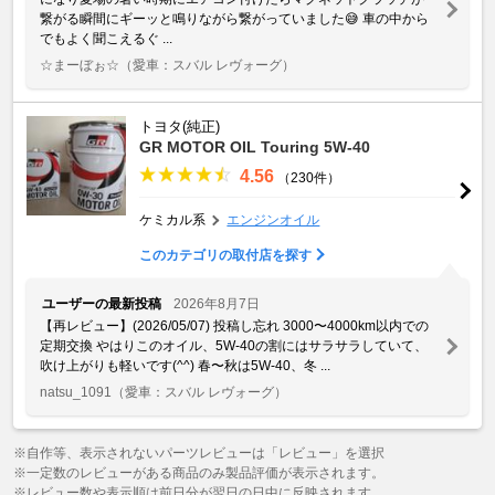
繋がる瞬間にギーッと鳴りながら繋がっていました😅 車の中から
でもよく聞こえるぐ ...
☆まーぼぉ☆
（愛車：スバル レヴォーグ）
トヨタ(純正)
GR MOTOR OIL Touring 5W-40
4.56
（230件）
ケミカル系
エンジンオイル
このカテゴリの取付店を探す
ユーザーの最新投稿
2026年8月7日
【再レビュー】(2026/05/07) 投稿し忘れ 3000〜4000km以内での
定期交換 やはりこのオイル、5W-40の割にはサラサラしていて、
吹け上がりも軽いです(^^) 春〜秋は5W-40、冬 ...
natsu_1091
（愛車：スバル レヴォーグ）
※自作等、表示されないパーツレビューは「レビュー」を選択
※一定数のレビューがある商品のみ製品評価が表示されます。
※レビュー数や表示順は前日分が翌日の日中に反映されます。