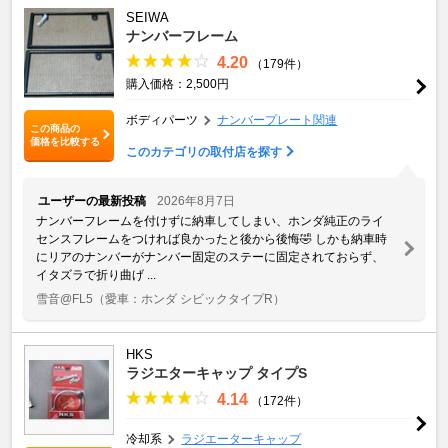
SEIWA
ナンバーフレーム
4.20
（179件）
購入価格：2,500円
ボディパーツ
ナンバープレート関連
この商品の
価格を比較する
このカテゴリの取付店を探す
ユーザーの最新投稿
2026年8月7日
ナンバーフレームを付けずに納車してしまい、ホンダ純正のライ
センスフレームをつければ良かったと後から後悔🤣 しかも納車時
にリアのナンバーがナンバー固定のステーに固定されておらず、
イタズラで折り曲げ ...
雪音@FL5
（愛車：ホンダ シビックタイプR）
HKS
ラジエターキャップ タイプS
4.14
（172件）
冷却系
ラジエーターキャップ