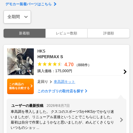
デモカー装着パーツはこちら
新着順
レビュー数順
評価順
HKS
HIPERMAX S
4.70
（888件）
購入価格：175,000円
足回り
車高調キット
この商品の
価格を比較する
このカテゴリの取付店を探す
ユーザーの最新投稿
2026年8月7日
車高調を導入しました。 クスコのスポーツSかHKSかでかなり迷
いましたが、リニューアル直後ということでこちらにしました。
最初は自分で作業しようかなと思いましたが、めんどくさくなり
いつものショッ ...