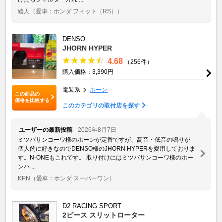
綾人
（愛車：ホンダ フィット（RS））
DENSO
JHORN HYPER
4.68
（256件）
購入価格：3,390円
電装系
ホーン
この商品の
価格を比較する
このカテゴリの取付店を探す
ユーザーの最新投稿
2026年8月7日
ミツバサンコーワ様のホーンが定番ですが、高音・低音の鳴りが
個人的に好きなのでDENSO様のJHORN HYPERを愛用しておりま
す。N-ONEもこれです。 取り付けにはミツバサンコーワ様のホー
ンハ ...
KPN
（愛車：ホンダ スーパーワン）
D2 RACING SPORT
2ピース スリットローター