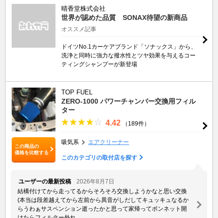
晴香堂株式会社
世界が認めた品質 SONAX待望の新商品
オススメ記事
ドイツNo.1カーケアブランド「ソナックス」から、
洗浄と同時に強力な撥水性とツヤ効果を与えるコー
ティングシャンプーが新登場
TOP FUEL
ZERO-1000 パワーチャンバー交換用フィル
ター
4.42
（189件）
吸気系
エアクリーナー
この商品の
価格を比較する
このカテゴリの取付店を探す
ユーザーの最新投稿
2026年8月7日
結構付けてから走ってるからそろそろ交換しようかなと思い交換
(本当は段差越えてから左前から異音がしだしてキュッキュなるか
らうわぁサスペンション逝ったかと思って家帰ってボンネット開
けたらフィルター外れ ...