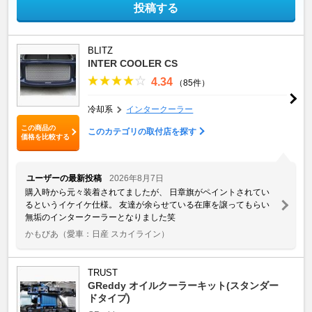
投稿する
BLITZ
INTER COOLER CS
4.34
（85件）
冷却系
インタークーラー
この商品の
このカテゴリの取付店を探す
価格を比較する
ユーザーの最新投稿
2026年8月7日
購入時から元々装着されてましたが、 日章旗がペイントされてい
るというイケイケ仕様。 友達が余らせている在庫を譲ってもらい
無垢のインタークーラーとなりました笑
かもびあ
（愛車：日産 スカイライン）
TRUST
GReddy オイルクーラーキット(スタンダー
ドタイプ)