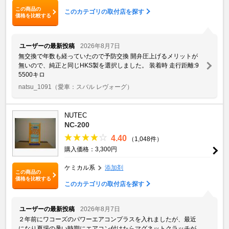
この商品の
このカテゴリの取付店を探す
価格を比較する
ユーザーの最新投稿
2026年8月7日
無交換で年数も経っていたので予防交換 開弁圧上げるメリットが
無いので、純正と同じHKS製を選択しました。 装着時 走行距離:9
5500キロ
natsu_1091
（愛車：スバル レヴォーグ）
NUTEC
NC-200
4.40
（1,048件）
購入価格：3,300円
ケミカル系
添加剤
この商品の
価格を比較する
このカテゴリの取付店を探す
ユーザーの最新投稿
2026年8月7日
２年前にワコーズのパワーエアコンプラスを入れましたが、最近
になり夏場の暑い時期にエアコン付けたらマグネットクラッチが