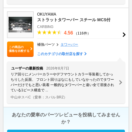
OKUYAMA
ストラットタワーバー スチール MCS付
CARBING
4.56
（116件）
補強パーツ
タワーバー
この商品の
価格を比較する
このカテゴリの取付店を探す
ユーザーの最新投稿
2026年8月7日
リア回りにメンバーカラーやデフマウントカラー等装着してかっ
ちりした反面、 フロント回りはなにもしていなかったのでタワー
バーだけでもと思い装着 一般的なタワーバーと違い全て溶接され
ている1ピース構造で ...
中山＠スペC
（愛車：スバル BRZ）
あなたの愛車のパーツレビューを投稿してみません
か？