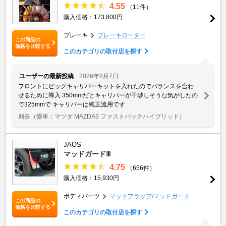
4.55
（11件）
購入価格：173,800円
ブレーキ
ブレーキローター
この商品の
価格を比較する
このカテゴリの取付店を探す
ユーザーの最新投稿
2026年8月7日
フロントにビッグキャリパーキットを入れたのでバランスを合わ
せるために導入 350mmだとキャリパーが干渉しそうな気がしたの
で325mmで キャリパーは純正流用です
刹奈
（愛車：マツダ MAZDA3 ファストバックハイブリッド）
JAOS
マッドガードⅢ
4.75
（656件）
購入価格：15,930円
ボディパーツ
マッドフラップ/マッドガード
この商品の
価格を比較する
このカテゴリの取付店を探す