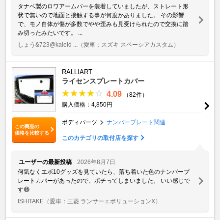
タナベ製のロワアームバーを装着していましたが、ストレート形
状で無いので地面と接触する事が何度かありました。 その影響
で、モノ自体が傷が多数でやや歪みも見受けられたので交換に踏
み切ったみたいです。 ...
しょう&723@kaleid ...
（愛車：スズキ スペーシアカスタム）
RALLIART
ライセンスプレートカバー
4.09
（82件）
購入価格：4,850円
ボディパーツ
ナンバープレート関連
この商品の
価格を比較する
このカテゴリの取付店を探す
ユーザーの最新投稿
2026年8月7日
何気なくエボ10グッズを見ていたら、落ち着いた色のナンバープ
レートカバーがあったので、ポチってしまいました。 いい感じで
す😄
ISHITAKE
（愛車：三菱 ランサーエボリューションX）