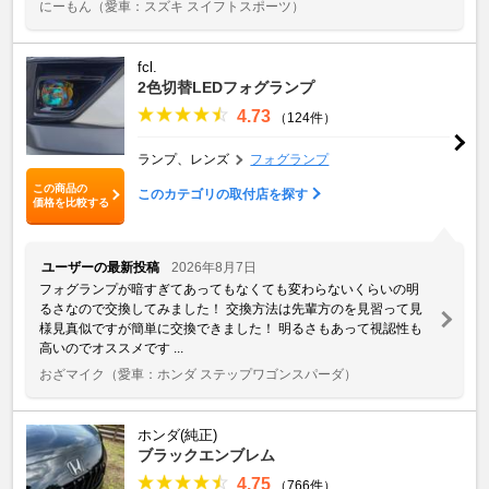
にーもん
（愛車：スズキ スイフトスポーツ）
fcl.
2色切替LEDフォグランプ
4.73
（124件）
ランプ、レンズ
フォグランプ
この商品の
このカテゴリの取付店を探す
価格を比較する
ユーザーの最新投稿
2026年8月7日
フォグランプが暗すぎてあってもなくても変わらないくらいの明
るさなので交換してみました！ 交換方法は先輩方のを見習って見
様見真似ですが簡単に交換できました！ 明るさもあって視認性も
高いのでオススメです ...
おざマイク
（愛車：ホンダ ステップワゴンスパーダ）
ホンダ(純正)
ブラックエンブレム
4.75
（766件）