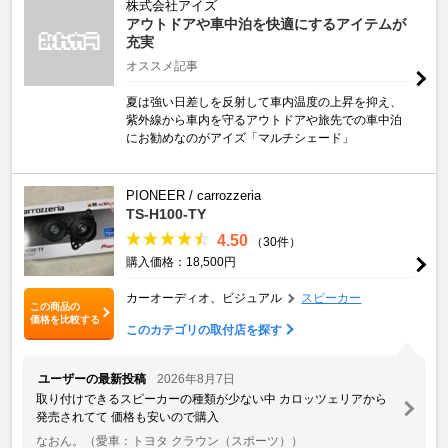
株式会社アイズ
アウトドアや車中泊を快適にするアイテムが
充実
オススメ記事
夏は強い日差しを反射して車内温度の上昇を抑え、
紫外線から車内を守るアウトドアや旅先での車中泊
にお勧めなのがアイズ「マルチシェード」
PIONEER / carrozzeria
TS-H100-TY
4.50
（30件）
購入価格：18,500円
カーオーディオ、ビジュアル
スピーカー
この商品の
価格を比較する
このカテゴリの取付店を探す
ユーザーの最新投稿
2026年8月7日
取り付けできるスピーカーの種類が少ない中 カロッツェリアから
発売されてて 価格も安いので購入
なおん。
（愛車：トヨタ クラウン（スポーツ））