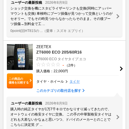
ユーザーの最新投稿
2026年8月9日
ショック交換を機にスタビライザーリンクも交換(同時にアッパー
マウントも交換) 車検時にブーツ損傷が見つかって交換というのが
セオリー。でもその時見つからなかったらそのまま。その後ブー
ツ損傷→別料金で工 ...
0point(旧HT81Sの ...
（愛車：スズキ エブリイ）
ZEETEX
ZT6000 ECO 205/60R16
ZT6000 ECO
タイヤタイプ:エコ
-
（2件）
購入価格：22,000円
この商品の
タイヤ・ホイール
タイヤ
価格を比較する
このカテゴリの取付店を探す
ユーザーの最新投稿
2026年8月9日
購入時の純正タイヤが1万7千キロでかなりすり減ってきたので、
オートウェイの格安タイヤに交換。 この手の中華製格安タイヤは
どれも大差ないかなぁと思いつつ、ドバイのメーカーとのことで
こちらに決定笑 グ ...