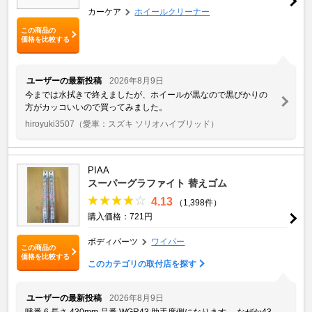
カーケア
ホイールクリーナー
この商品の
価格を比較する
ユーザーの最新投稿
2026年8月9日
今までは水拭きで終えましたが、ホイールが黒なので黒びかりの
方がカッコいいので買ってみました。
hiroyuki3507
（愛車：スズキ ソリオハイブリッド）
PIAA
スーパーグラファイト 替えゴム
4.13
（1,398件）
購入価格：721円
ボディパーツ
ワイパー
この商品の
価格を比較する
このカテゴリの取付店を探す
ユーザーの最新投稿
2026年8月9日
呼番 6 長さ 430mm 品番 WGR43 助手席側になります。 なぜか43