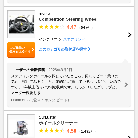
momo
Competition Steering Wheel
4.47
（847件）
インテリア
ステアリング
この商品の
このカテゴリの取付店を探す
価格を比較する
ユーザーの最新投稿
2026年8月9日
ステアリングホイールを探していたところ、同じくビート乗りの
弟が「試してみる？」と。弟的には"貸しているつもり"らしいので
すが、1年以上借りパク(笑)状態です。しっかりしたグリップと、
メーター視認もき ...
Hammer-G
（愛車：ホンダ ビート）
SurLuster
ホイールクリーナー
4.58
（1,482件）