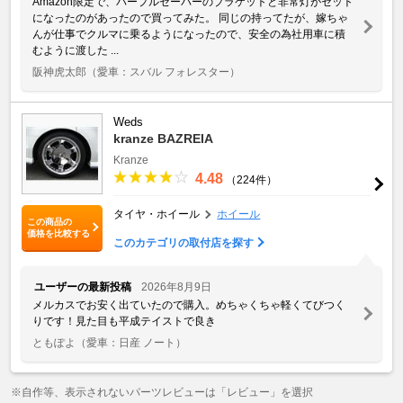
Amazon限定で、パープルセーバーのブラケットと非常灯がセット
になったのがあったので買ってみた。 同じの持ってたが、嫁ちゃ
んが仕事でクルマに乗るようになったので、安全の為社用車に積
むように渡した ...
阪神虎太郎
（愛車：スバル フォレスター）
Weds
kranze BAZREIA
Kranze
4.48
（224件）
タイヤ・ホイール
ホイール
この商品の
価格を比較する
このカテゴリの取付店を探す
ユーザーの最新投稿
2026年8月9日
メルカスでお安く出ていたので購入。めちゃくちゃ軽くてびつく
りです！見た目も平成テイストで良き
ともぽよ
（愛車：日産 ノート）
※自作等、表示されないパーツレビューは「レビュー」を選択