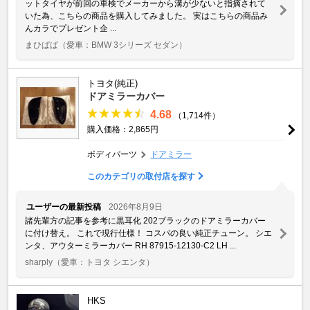
ットタイヤが前回の車検でメーカーから溝が少ないと指摘されて
いた為、こちらの商品を購入してみました。 実はこちらの商品み
んカラでプレゼント企 ...
まひぱぱ
（愛車：BMW 3シリーズ セダン）
トヨタ(純正)
ドアミラーカバー
4.68
（1,714件）
購入価格：2,865円
ボディパーツ
ドアミラー
このカテゴリの取付店を探す
ユーザーの最新投稿
2026年8月9日
諸先輩方の記事を参考に黒耳化 202ブラックのドアミラーカバー
に付け替え。 これで現行仕様！ コスパの良い純正チューン。 シエ
ンタ、アウターミラーカバー RH 87915-12130-C2 LH ...
sharply
（愛車：トヨタ シエンタ）
HKS