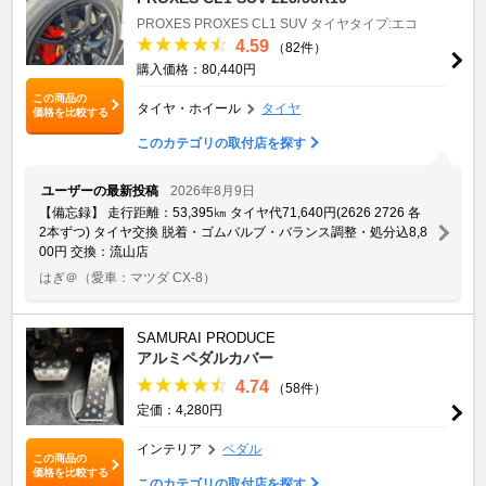
PROXES
PROXES CL1 SUV
タイヤタイプ:エコ
4.59
（82件）
購入価格：80,440円
この商品の
タイヤ・ホイール
タイヤ
価格を比較する
このカテゴリの取付店を探す
ユーザーの最新投稿
2026年8月9日
【備忘録】 走行距離：53,395㎞ タイヤ代71,640円(2626 2726 各
2本ずつ) タイヤ交換 脱着・ゴムバルブ・バランス調整・処分込8,8
00円 交換：流山店
はぎ＠
（愛車：マツダ CX-8）
SAMURAI PRODUCE
アルミペダルカバー
4.74
（58件）
定価：4,280円
インテリア
ペダル
この商品の
価格を比較する
このカテゴリの取付店を探す