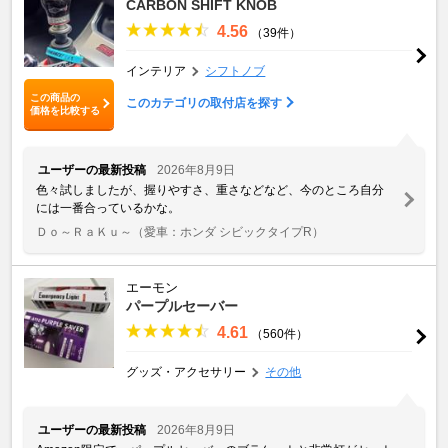
CARBON SHIFT KNOB
4.56
（39件）
インテリア
シフトノブ
この商品の
このカテゴリの取付店を探す
価格を比較する
ユーザーの最新投稿
2026年8月9日
色々試しましたが、握りやすさ、重さなどなど、今のところ自分
には一番合っているかな。
Ｄｏ～ＲａＫｕ～
（愛車：ホンダ シビックタイプR）
エーモン
パープルセーバー
4.61
（560件）
グッズ・アクセサリー
その他
ユーザーの最新投稿
2026年8月9日