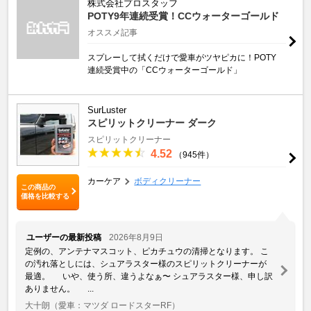
株式会社プロスタッフ
POTY9年連続受賞！CCウォーターゴールド
オススメ記事
スプレーして拭くだけで愛車がツヤピカに！POTY
連続受賞中の「CCウォーターゴールド」
SurLuster
スピリットクリーナー ダーク
スピリットクリーナー
4.52
（945件）
カーケア
ボディクリーナー
この商品の
価格を比較する
ユーザーの最新投稿
2026年8月9日
定例の、アンテナマスコット、ピカチュウの清掃となります。 こ
の汚れ落としには、シュアラスター様のスピリットクリーナーが
最適。 いや、使う所、違うよなぁ〜 シュアラスター様、申し訳
ありません。 ...
大十朗
（愛車：マツダ ロードスターRF）