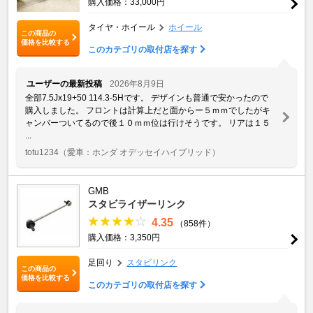
購入価格：33,000円
タイヤ・ホイール
ホイール
この商品の
価格を比較する
このカテゴリの取付店を探す
ユーザーの最新投稿
2026年8月9日
全部7.5Jx19+50 114.3-5Hです。 デザインも普通で安かったので
購入しました。 フロントは計算上だと面からー５ｍｍでしたがキ
ャンバーついてるので後１０ｍｍ位は行けそうです。 リアは１５
...
totu1234
（愛車：ホンダ オデッセイハイブリッド）
GMB
スタビライザーリンク
4.35
（858件）
購入価格：3,350円
足回り
スタビリンク
この商品の
価格を比較する
このカテゴリの取付店を探す