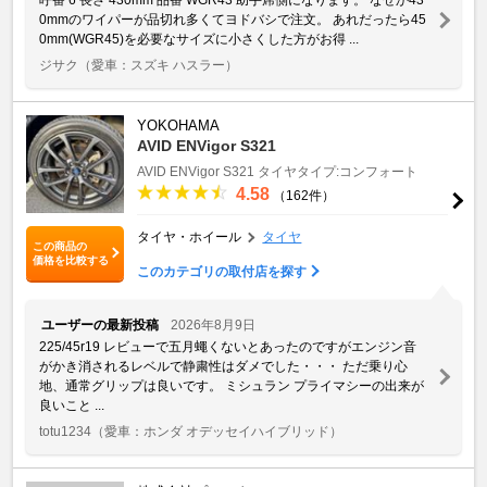
0mmのワイパーが品切れ多くてヨドバシで注文。 あれだったら45
0mm(WGR45)を必要なサイズに小さくした方がお得 ...
ジサク
（愛車：スズキ ハスラー）
YOKOHAMA
AVID ENVigor S321
AVID ENVigor S321
タイヤタイプ:コンフォート
4.58
（162件）
タイヤ・ホイール
タイヤ
この商品の
価格を比較する
このカテゴリの取付店を探す
ユーザーの最新投稿
2026年8月9日
225/45r19 レビューで五月蠅くないとあったのですがエンジン音
がかき消されるレベルで静粛性はダメでした・・・ ただ乗り心
地、通常グリップは良いです。 ミシュラン プライマシーの出来が
良いこと ...
totu1234
（愛車：ホンダ オデッセイハイブリッド）