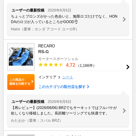
ユーザーの最新投稿
2026年8月6日
ちょっとブロンズがかった色合いと、無限ロゴだけでなく、HON
DAのロゴが入っているところがGOOD👌
Hairo
（愛車：ホンダ アコード ユーロR）
RECARO
RS-G
モータースポーツシェル
4.72
（1,166件）
インテリア
シート
この商品の
価格を比較する
このカテゴリの取付店を探す
ユーザーの最新投稿
2026年8月6日
【再レビュー】(2026/08/06) BRZでもサーキットではフルバケが
欲しくなり移植しました。長距離ツーリングでも快適です。
わたおか
（愛車：スバル BRZ）