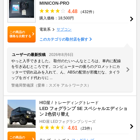
MINICON-PRO
4.48
（432件）
購入価格：18,500円
電装系
サブコン
この商品の
価格を比較する
このカテゴリの取付店を探す
ユーザーの最新投稿
2026年8月6日
やっと入手できました。 取付のたいへんなところは、車内に配線
を引き込むところです。コンピューターの後ろのグロメットにカ
ッターで切れ込みを入れて、ん、ABSの配管が邪魔だな、タイラ
ップをガイド代わりに ...
警備局警備課
（愛車：スズキ アルトワークス）
HID屋 / トレーディングトレード
LED フォグランプ SE スペシャルエディショ
ン 2色切り替え
HID屋 LEDフォグランプシリーズ
4.61
（23件）
この商品の