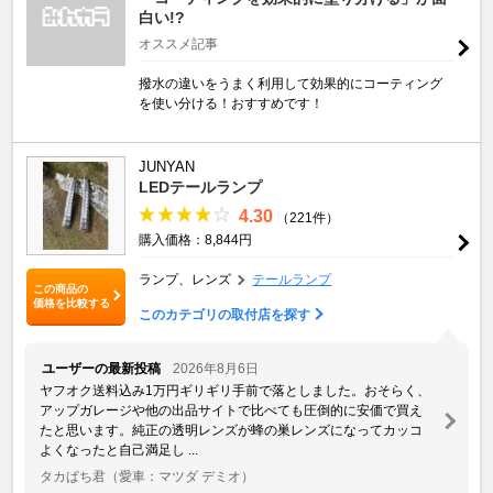
白い!?
オススメ記事
撥水の違いをうまく利用して効果的にコーティング
を使い分ける！おすすめです！
JUNYAN
LEDテールランプ
4.30
（221件）
購入価格：8,844円
ランプ、レンズ
テールランプ
この商品の
価格を比較する
このカテゴリの取付店を探す
ユーザーの最新投稿
2026年8月6日
ヤフオク送料込み1万円ギリギリ手前で落としました。おそらく、
アップガレージや他の出品サイトで比べても圧倒的に安価で買え
たと思います。純正の透明レンズが蜂の巣レンズになってカッコ
よくなったと自己満足し ...
タカぱち君
（愛車：マツダ デミオ）