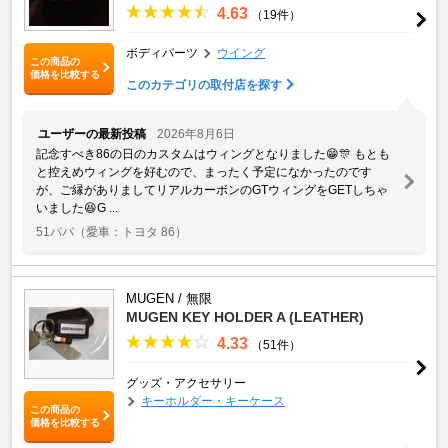
4.63
（19件）
ボディパーツ
ウイング
この商品の
価格を比較する
このカテゴリの取付店を探す
ユーザーの最新投稿
2026年8月6日
記念すべき86の日のカスタムはウィングとなりました😁🎊 もとも
と控えめウィングを好むので、まったく予定になかったのです
が、ご縁がありましてリアルカーボンのGTウィングをGETしちゃ
いました😆G ...
51パパ
（愛車：トヨタ 86）
MUGEN / 無限
MUGEN KEY HOLDER A (LEATHER)
4.33
（51件）
グッズ・アクセサリー
キーホルダー・キーケース
この商品の
価格を比較する