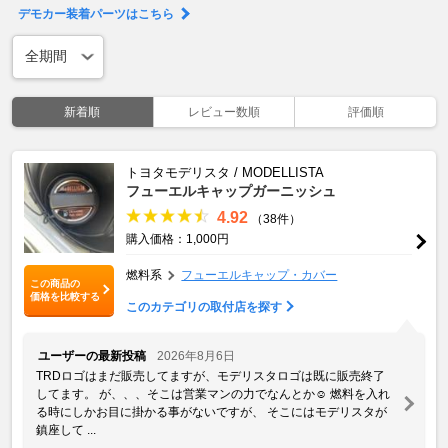
デモカー装着パーツはこちら
新着順
レビュー数順
評価順
トヨタモデリスタ / MODELLISTA
フューエルキャップガーニッシュ
4.92
（38件）
購入価格：1,000円
燃料系
フューエルキャップ・カバー
この商品の
価格を比較する
このカテゴリの取付店を探す
ユーザーの最新投稿
2026年8月6日
TRDロゴはまだ販売してますが、モデリスタロゴは既に販売終了
してます。 が、、、そこは営業マンの力でなんとか☺️ 燃料を入れ
る時にしかお目に掛かる事がないですが、 そこにはモデリスタが
鎮座して ...