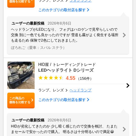
ランプ、レンズ
フォグランプ
価格を比較する
このカテゴリの取付店を探す
ユーザーの最新投稿
2026年8月6日
ヘッドランプがLEDになり、 フォグはハロゲンで見窄らしいので
交換 別に一色でも良かったのですが 雪道も霧がよく発生する場所
も走るため 保険で2色にしておきました。
ぼろれご
（愛車：スバル ステラ）
HID屋 / トレーディングトレード
LEDヘッドライト Dシリーズ
4.55
（156件）
ランプ、レンズ
ヘッドランプ
この商品の
このカテゴリの取付店を探す
価格を比較する
ユーザーの最新投稿
2026年8月6日
HIDが劣化してきたのか 少し暗く感じたので交換を検討、 たまた
まセールで安かったので購入。 明るさは十分明るいので満足😀