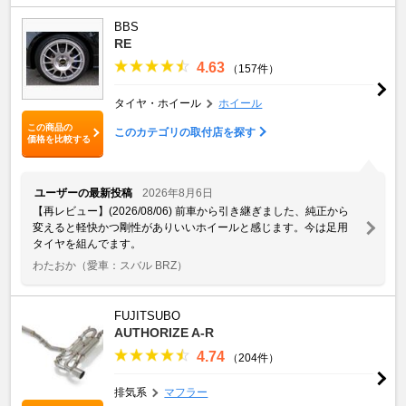
BBS
RE
4.63
（157件）
タイヤ・ホイール
ホイール
この商品の
このカテゴリの取付店を探す
価格を比較する
ユーザーの最新投稿
2026年8月6日
【再レビュー】(2026/08/06) 前車から引き継ぎました、純正から
変えると軽快かつ剛性がありいいホイールと感じます。今は足用
タイヤを組んでます。
わたおか
（愛車：スバル BRZ）
FUJITSUBO
AUTHORIZE A-R
4.74
（204件）
排気系
マフラー