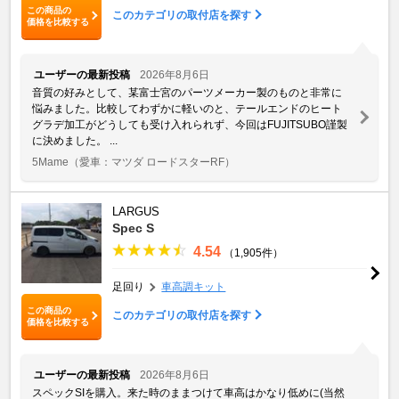
この商品の
このカテゴリの取付店を探す
価格を比較する
ユーザーの最新投稿
2026年8月6日
音質の好みとして、某富士宮のパーツメーカー製のものと非常に
悩みました。比較してわずかに軽いのと、テールエンドのヒート
グラデ加工がどうしても受け入れられず、今回はFUJITSUBO謹製
に決めました。 ...
5Mame
（愛車：マツダ ロードスターRF）
LARGUS
Spec S
4.54
（1,905件）
足回り
車高調キット
この商品の
このカテゴリの取付店を探す
価格を比較する
ユーザーの最新投稿
2026年8月6日
スペックSIを購入。来た時のままつけて車高はかなり低めに(当然