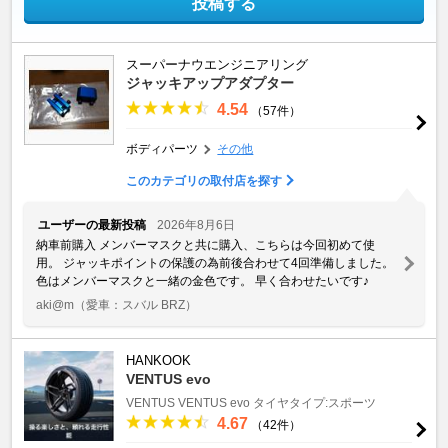
投稿する
スーパーナウエンジニアリング
ジャッキアップアダプター
4.54
（57件）
ボディパーツ
その他
このカテゴリの取付店を探す
ユーザーの最新投稿
2026年8月6日
納車前購入 メンバーマスクと共に購入、こちらは今回初めて使
用。 ジャッキポイントの保護の為前後合わせて4回準備しました。
色はメンバーマスクと一緒の金色です。 早く合わせたいです♪
aki@m
（愛車：スバル BRZ）
HANKOOK
VENTUS evo
VENTUS
VENTUS evo
タイヤタイプ:スポーツ
4.67
（42件）