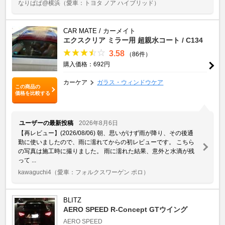
なりぱぱ@横浜
（愛車：トヨタ ノア ハイブリッド）
CAR MATE / カーメイト
エクスクリア ミラー用 超親水コート / C134
3.58
（86件）
購入価格：692円
カーケア
ガラス・ウィンドウケア
この商品の
価格を比較する
ユーザーの最新投稿
2026年8月6日
【再レビュー】(2026/08/06) 朝、思いがけず雨が降り、その後通
勤に使いましたので、雨に濡れてからの初レビューです。 こちら
の写真は施工時に撮りました。 雨に濡れた結果、意外と水滴が残
って ...
kawaguchi4
（愛車：フォルクスワーゲン ポロ）
BLITZ
AERO SPEED R-Concept GTウイング
AERO SPEED