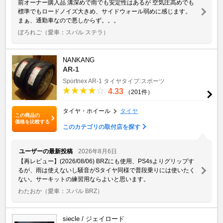
前オーナー購入品 溝深めで雨でも安定性はあるが 空気圧高めでも
標準でもロードノイズ大きめ、サイドウォール弱めに感じます。
まぁ、通勤車なので悪しからず。。。
ぼろれご
（愛車：スバル ステラ）
NANKANG
AR-1
Sportnex
AR-1
タイヤタイプ:スポーツ
4.33
（201件）
タイヤ・ホイール
タイヤ
この商品の
価格を比較する
このカテゴリの取付店を探す
ユーザーの最新投稿
2026年8月6日
【再レビュー】(2026/08/06) BRZにも使用、PS4sよりグリップす
るが、雨は使えないし騒音がSタイヤ同様で普段乗りには使いたく
ない。サーキットの練習用ならよいと思います。
わたおか
（愛車：スバル BRZ）
siecle / ジェイロード