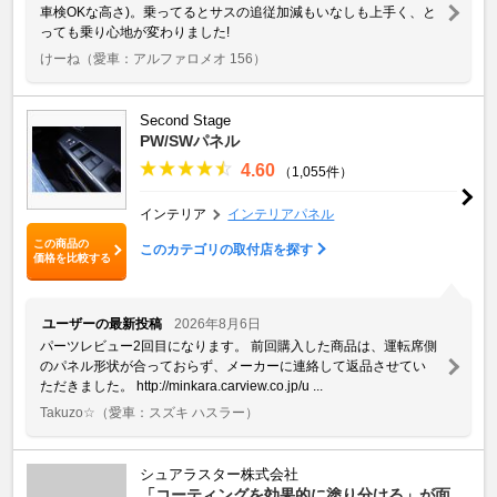
車検OKな高さ)。乗ってるとサスの追従加減もいなしも上手く、と
っても乗り心地が変わりました!
けーね
（愛車：アルファロメオ 156）
Second Stage
PW/SWパネル
4.60
（1,055件）
インテリア
インテリアパネル
この商品の
このカテゴリの取付店を探す
価格を比較する
ユーザーの最新投稿
2026年8月6日
パーツレビュー2回目になります。 前回購入した商品は、運転席側
のパネル形状が合っておらず、メーカーに連絡して返品させてい
ただきました。 http://minkara.carview.co.jp/u ...
Takuzo☆
（愛車：スズキ ハスラー）
シュアラスター株式会社
「コーティングを効果的に塗り分ける」が面