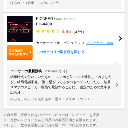
ぼろれご
（愛車：スバル ステラ）
PIONEER / carrozzeria
FH-4400
4.45
（47件）
カーオーディオ、ビジュアル
プレーヤー・本体
この商品の
このカテゴリの取付店を探す
価格を比較する
ユーザーの最新投稿
2026年8月6日
納車時点で付いていたもの。 スマホとBluetooth連動してみました
が、結局電話不発。 別に繋がってるやつもハズレだったし、結局
スマホのスピーカー機能で電話することに。 設定のための文字表
記も分 ...
のっち。＠シフト制不定休
（愛車：スズキ ワゴンR）
※自作等、表示されないパーツレビューは「レビュー」を選択
※一定数のレビューがある商品のみ製品評価が表示されます。
※レビュー数や表示順は前日分が翌日の日中に反映されます。