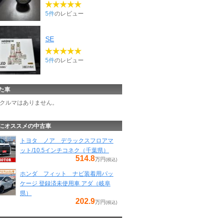
5件
のレビュー
SE
5件
のレビュー
た車
クルマはありません。
にオススメの中古車
トヨタ ノア デラックスフロアマ
ット/10.5インチコネク（千葉県）
514.8
万円
(税込)
ホンダ フィット ナビ装着用パッ
ケージ 登録済未使用車 アダ（岐阜
県）
202.9
万円
(税込)