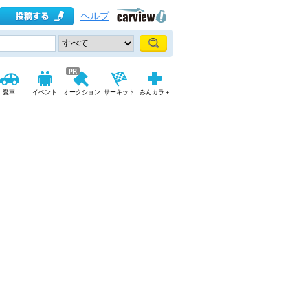
ヘルプ
愛車
イベント
オークション
サーキット
みんカラ＋