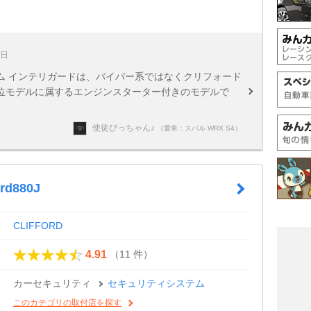
5日
ム インテリガードは、バイパー系ではなくクリフォード
位モデルに属するエンジンスターター付きのモデルで
使徒ぴっちゃん♪
（愛車：スバル WRX S4）
ard880J
CLIFFORD
（11 件）
4.91
カーセキュリティ
セキュリティシステム
このカテゴリの取付店を探す