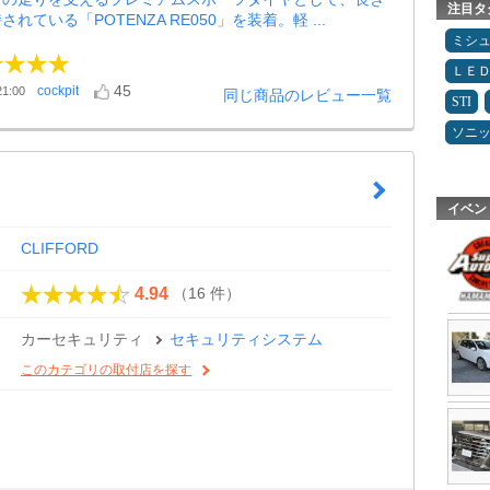
注目タ
れている「POTENZA RE050」を装着。軽 ...
ミシ
ＬＥ
45
cockpit
1:00
同じ商品のレビュー一覧
STI
ソニ
イベン
CLIFFORD
（16 件）
4.94
カーセキュリティ
セキュリティシステム
このカテゴリの取付店を探す