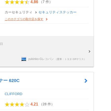
（7 件）
4.86
カーセキュリティ
セキュリティステッカー
このカテゴリの取付店を探す
1日
yukinko-Gレコパン
（愛車：トヨタ GRヤリス）
ー 620C
CLIFFORD
（28 件）
4.21