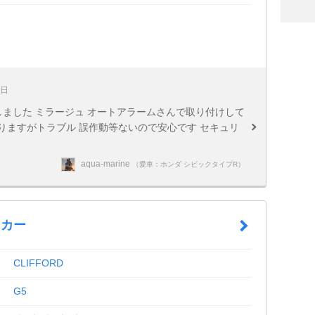
5日
導入しました ミラージュ オートアラームさんで取り付けして
なりますがトラブル 誤作動等ないので安心です セキュリ
aqua-marine
（愛車：ホンダ シビックタイプR）
ッカー
CLIFFORD
G5