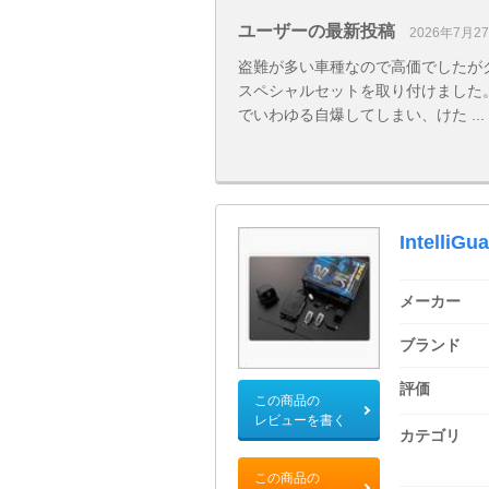
ユーザーの最新投稿
2026年7月2
盗難が多い車種なので高価でしたが
スペシャルセットを取り付けました
でいわゆる自爆してしまい、けた ...
IntelliGu
メーカー
ブランド
評価
この商品の
レビューを書く
カテゴリ
この商品の