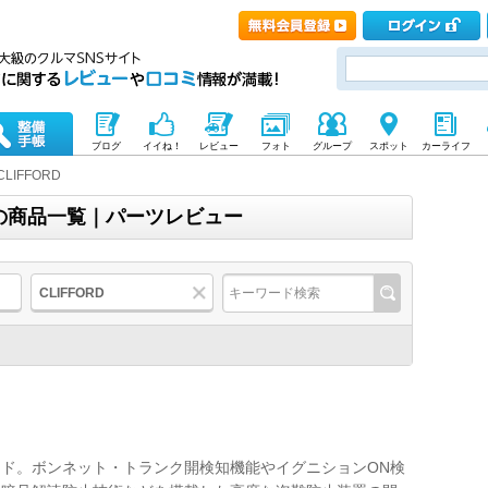
ブログ
イイね！
レビュー
フォト
グループ
スポット
カーライフ
CLIFFORD
ド)の商品一覧｜パーツレビュー
CLIFFORD
ド。ボンネット・トランク開検知機能やイグニションON検