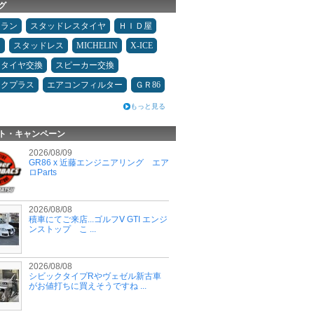
グ
ュラン
スタッドレスタイヤ
ＨＩＤ屋
Ｄ
スタッドレス
MICHELIN
X-ICE
タイヤ交換
スピーカー交換
ックプラス
エアコンフィルター
ＧＲ86
もっと見る
ト・キャンペーン
2026/08/09
GR86 x 近藤エンジニアリング エア
ロParts
2026/08/08
積車にてご来店...ゴルフⅤ GTI エンジ
ンストップ こ ...
2026/08/08
シビックタイプRやヴェゼル新古車
がお値打ちに買えそうですね ...