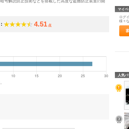
、暗号解読防止技術などを搭載した高度な盗難防止装置の開
マイペ
ログ
様々
4.51
：
点
）
人気パ
す。