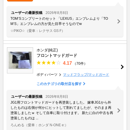
ユーザーの最新投稿
2026年8月8日
TOM‘Sコンプリートのセット 「LEXUS」エンブレムより「TO
M‘S」エンブレムの方が見た目早そうなのでw
☆PIKO☆
（愛車：レクサス GS F）
ホンダ(純正)
フロントマッドガード
4.17
（70件）
ボディパーツ
マッドフラップ/マッドガード
このカテゴリの取付店を探す
ユーザーの最新投稿
2026年8月8日
JG1用フロントマッドガードを再塗装しました。 嫁車JG1から外
したものは右側が何かにヒットして割れてましたが、そのまま再
塗装しましたｗ そして自車に取り付けます。 新たに白の中古を再
塗装したものは ...
ろんめる
（愛車：ホンダ N-ONE e:）