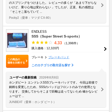
のスプリングをつけました。 レビューの多くが「あまり下がらな
いけど、乗り心地は変わらない 」でしたが、正直、私の感想は
「そこそこ落ちていて ...
Pocky2
（愛車：マツダ CX-80）
ENDLESS
SSS（Super Street S-sports）
4.33
（1,398件）
購入価格：12,320円
ブレーキ
ブレーキパッド
この商品の
価格を比較する
このカテゴリの取付店を探す
ユーザーの最新投稿
2026年8月8日
ホンダビート エンドレスSSSブレーキパッドです。 今回は前後で
銘柄を変更したため、SSSのパッドはフロントのみでの使用とな
ります。 交換してからそこまで距離は走ってないため 確かなレビ
ューはで ...
JUNBEAT
（愛車：ホンダ ビート）