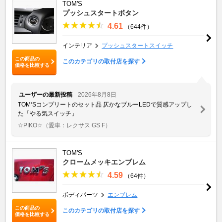
TOM'S
プッシュスタートボタン
4.61
（644件）
インテリア
プッシュスタートスイッチ
この商品の
このカテゴリの取付店を探す
価格を比較する
ユーザーの最新投稿
2026年8月8日
TOM‘Sコンプリートのセット品 仄かなブルーLEDで質感アップし
た「やる気スイッチ」
☆PIKO☆
（愛車：レクサス GS F）
TOM'S
クロームメッキエンブレム
4.59
（64件）
ボディパーツ
エンブレム
この商品の
このカテゴリの取付店を探す
価格を比較する