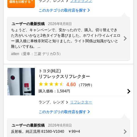
ランプ、レンズ
フォグランプ
価格を比較する
このカテゴリの取付店を探す
ユーザーの最新投稿
2026年8月8日
ちょうど、キャンペーンで、安かったので、購入。切り替えでき
た方がいいかなと2色タイプを選びました。ホワイト/ライムイエロ
ー 購入後に車検非対応と知りました。ライト関係は知識がないと
難しいですね。 ...
atten
（愛車：三菱 デリカD:5）
トヨタ(純正)
リフレックスリフレクター
4.60
（779件）
購入価格：1,584円
ランプ、レンズ
リフレクター
このカテゴリの取付店を探す
ユーザーの最新投稿
2026年8月8日
反射板。純正流用 81580-V1040 ￥99×4