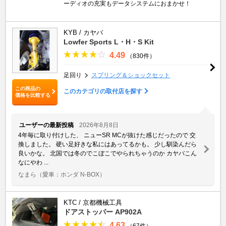
ーディオの充実もデータシステムにおまかせ！
KYB / カヤバ
Lowfer Sports L・H・S Kit
4.49
（830件）
足回り
スプリング＆ショックセット
この商品の
このカテゴリの取付店を探す
価格を比較する
ユーザーの最新投稿
2026年8月8日
4年毎に取り付けした、 ニューSR MCが抜けた感じだったので 交
換しました。 硬い足好きな私にはあってるかも。 少し馴染んだら
良いかな。 北国では冬のでこぼこでやられちゃうのか カヤバこん
なにやわ ...
なまら
（愛車：ホンダ N-BOX）
KTC / 京都機械工具
ドアストッパー AP902A
4.63
（67件）