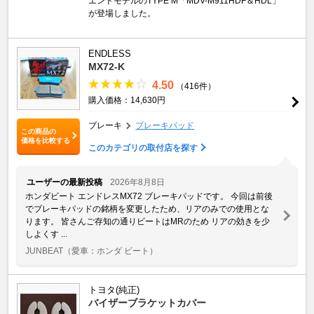
エンドモデルのTYPE M「MDV-M911HDF＆HDL」
が登場しました。
ENDLESS
MX72-K
4.50
（416件）
購入価格：14,630円
ブレーキ
ブレーキパッド
この商品の
価格を比較する
このカテゴリの取付店を探す
ユーザーの最新投稿
2026年8月8日
ホンダビート エンドレスMX72 ブレーキパッドです。 今回は前後
でブレーキパッドの銘柄を変更したため、リアのみでの使用とな
ります。 皆さんご存知の通りビートはMRのため リアの効きを少
しよくす ...
JUNBEAT
（愛車：ホンダ ビート）
トヨタ(純正)
バイザーブラケットカバー