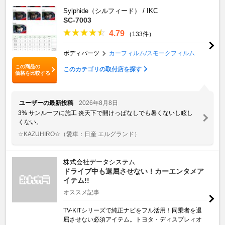
Sylphide（シルフィード） / IKC
SC-7003
4.79
（133件）
ボディパーツ
カーフィルム/スモークフィルム
この商品の
このカテゴリの取付店を探す
価格を比較する
ユーザーの最新投稿
2026年8月8日
3% サンルーフに施工 炎天下で開けっぱなしでも暑くないし眩し
くない。
☆KAZUHIRO☆
（愛車：日産 エルグランド）
株式会社データシステム
ドライブ中も退屈させない！カーエンタメア
イテム!!
オススメ記事
TV-KITシリーズで純正ナビをフル活用！同乗者を退
屈させない必須アイテム。トヨタ・ディスプレィオ