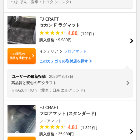
つよ ぽん
（愛車：トヨタ シエンタ）
FJ CRAFT
セカンド ラグマット
4.86
（142件）
購入価格：9,980円
インテリア
フロアマット
この商品の
価格を比較する
このカテゴリの取付店を探す
ユーザーの最新投稿
2026年8月8日
高品質と安心のFJクラフト
☆KAZUHIRO☆
（愛車：日産 エルグランド）
FJ CRAFT
フロアマット (スタンダード)
フロアマット
4.81
（1,321件）
購入価格：25,980円