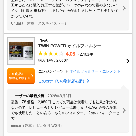
工するために購入 施工する箇所がパーツのみなので量の少ないバ
イク用を購入 重ね塗りしましたが液が余りました とても塗りやす
かったですね ...
Chuara
（愛車：スズキ ハスラー）
PIAA
TWIN POWER オイルフィルター
4.08
（2,403件）
購入価格：2,080円
エンジンパーツ
オイルフィルター・エレメント
この商品の
価格を比較する
このカテゴリの取付店を探す
ユーザーの最新投稿
2026年8月8日
型番：Z8 価格：2,080円 このての商品は装着しても効果がわから
ないので、レビューらしいレビューは書けませんがw 過去の愛車
でも使用したことのあるこちらのフィルター。 2層のフィルターと
大 ...
nimoji
（愛車：ホンダ N-WGN）