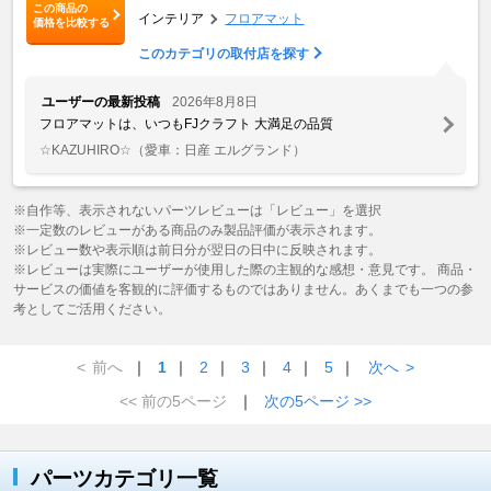
この商品の
インテリア
フロアマット
価格を比較する
このカテゴリの取付店を探す
ユーザーの最新投稿
2026年8月8日
フロアマットは、いつもFJクラフト 大満足の品質
☆KAZUHIRO☆
（愛車：日産 エルグランド）
※自作等、表示されないパーツレビューは「レビュー」を選択
※一定数のレビューがある商品のみ製品評価が表示されます。
※レビュー数や表示順は前日分が翌日の日中に反映されます。
※レビューは実際にユーザーが使用した際の主観的な感想・意見です。 商品・
サービスの価値を客観的に評価するものではありません。あくまでも一つの参
考としてご活用ください。
<
前へ
｜
1
｜
2
｜
3
｜
4
｜
5
｜
次へ
>
<< 前の5ページ
｜
次の5ページ >>
パーツカテゴリ一覧