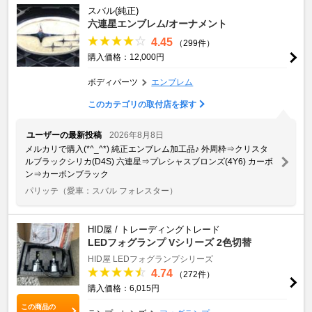
スバル(純正)
六連星エンブレム/オーナメント
4.45
（299件）
購入価格：12,000円
ボディパーツ
エンブレム
このカテゴリの取付店を探す
ユーザーの最新投稿
2026年8月8日
メルカリで購入(*^_^*) 純正エンブレム加工品♪ 外周枠⇒クリスタ
ルブラックシリカ(D4S) 六連星⇒プレシャスブロンズ(4Y6) カーボ
ン⇒カーボンブラック
パリッテ
（愛車：スバル フォレスター）
HID屋 / トレーディングトレード
LEDフォグランプ Vシリーズ 2色切替
HID屋 LEDフォグランプシリーズ
4.74
（272件）
購入価格：6,015円
この商品の