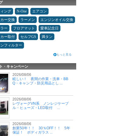
グ
ティング
N-One
エアコン
ーカー交換
ラーメン
エンジンオイル交換
ュラー
フロアマット
愛車記念日
ーカー取付
セルフGS
満タン
コンフィルター
もっと見る
ト・キャンペーン
2026/08/06
眩しい！ 夜間の作業・洗車・BB
Q・キャンプ・防災用品とし ...
2026/08/06
レヴォーグVN系 ノンレジケーブ
ル・ヒューズ・LED取付 ...
2026/08/06
創業50年！！ 30％OFF！！ 5年
保証！ ボディガラス ...