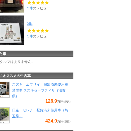
5件
のレビュー
SE
5件
のレビュー
た車
クルマはありません。
にオススメの中古車
スズキ エブリイ 届出済未使用車
禁煙車 スズキセーフティサ（滋賀
県）
126.9
万円
(税込)
日産 セレナ 登録済未使用車（埼
玉県）
424.9
万円
(税込)