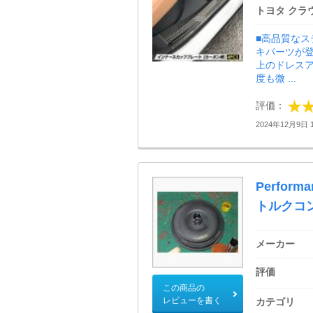
トヨタ クラ
■高品質な
キパーツが
上のドレスア
度も微 ...
評価：
2024年12月9日 1
Perform
トルクコ
メーカー
評価
この商品の
レビューを書く
カテゴリ