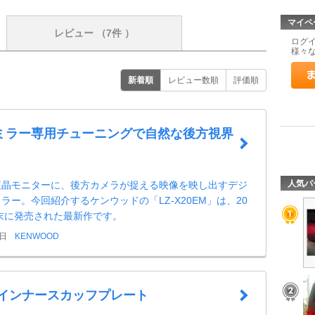
マイペ
レビュー
（7件 ）
ログ
様々
新着順
レビュー数順
評価順
ミラー専用チューニングで自然な後方視界
人気パ
液晶モニターに、後方カメラが捉える映像を映し出すデジ
ラー。今回紹介するケンウッドの「LZ-X20EM」は、20
月末に発売された最新作です。
9日
KENWOOD
 インナースカッフプレート