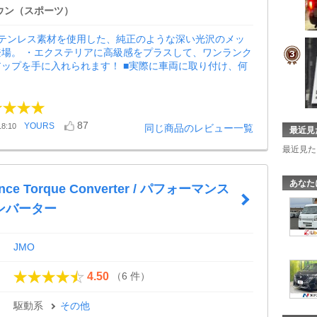
ウン（スポーツ）
ステンレス素材を使用した、純正のような深い光沢のメッ
登場。 ・エクステリアに高級感をプラスして、ワンランク
ップを手に入れられます！ ■実際に車両に取り付け、何
87
YOURS
8:10
同じ商品のレビュー一覧
最近見
最近見た
あなた
ance Torque Converter / パフォーマンス
ンバーター
JMO
（6 件）
4.50
駆動系
その他