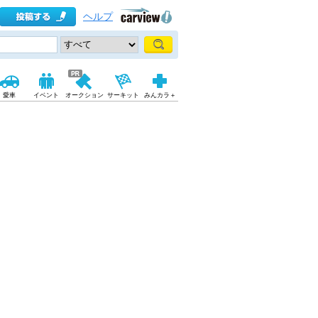
ヘルプ
愛車
イベント
オークション
サーキット
みんカラ＋