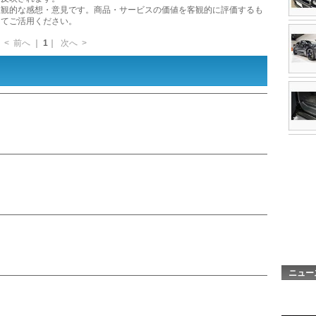
主観的な感想・意見です。商品・サービスの価値を客観的に評価するも
してご活用ください。
<
前へ
｜
1
｜
次へ
>
ニュー