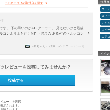
注目タ
このカテゴリの取付店を探す
コー
スピ
24日
レギ
です。 下の黒いのがATFクーラー。 見えないけど最後
スピ
ルコンより上を行く耐性・強度の あるATのトルクコン
エア
○直ちゃん○
（愛車：ホンダ アコードクーペ）
イベン
ーツレビューを投稿してみませんか？
投稿する
レビュー」を選択
が表示されます。
に反映されます。