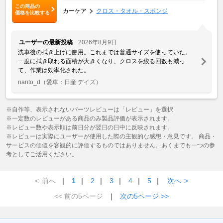
この商品の
カーケア
クロス・タオル・スポンジ
価格を比較する
ユーザーの最新投稿
2026年8月9日
洗車後の拭き上げに使用。これまでは普通サイズを使っていた。
一度に拭き取れる面積が大きくなり、クロスを絞る回数も減っ
て、作業は効率化された。
nanto_d
（愛車：日産 デイズ）
※自作等、表示されないパーツレビューは「レビュー」を選択
※一定数のレビューがある商品のみ製品評価が表示されます。
※レビュー数や表示順は前日分が翌日の日中に反映されます。
※レビューは実際にユーザーが使用した際の主観的な感想・意見です。 商品・
サービスの価値を客観的に評価するものではありません。あくまでも一つの参
考としてご活用ください。
<
前へ
｜
1
｜
2
｜
3
｜
4
｜
5
｜
次へ
>
<< 前の5ページ
｜
次の5ページ >>