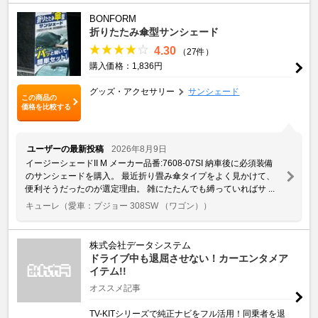
BONFORM
折りたたみ傘型サンシェード
4.30
（27件）
購入価格：1,836円
グッズ・アクセサリー
サンシェード
この商品の
価格を比較する
ユーザーの最新投稿
2026年8月9日
イージーシェードII M メーカー品番:7608-07SI 納車後に必須装備
のサンシェードを購入。 最近折り畳み傘タイプをよく見かけて、
便利そうだったのが選定理由。 雑にたたんでも縛っていればサ ...
キューレ
（愛車：プジョー 308SW （ワゴン））
株式会社データシステム
ドライブ中も退屈させない！カーエンタメア
イテム!!
オススメ記事
TV-KITシリーズで純正ナビをフル活用！同乗者を退