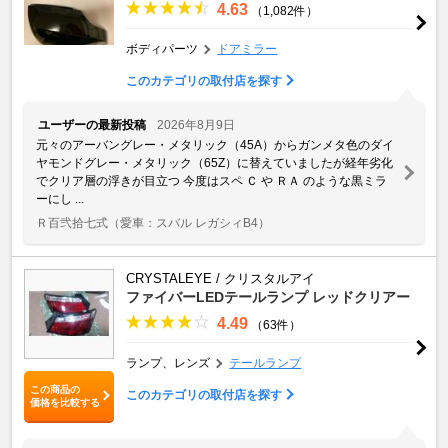
4.63
（1,082件）
ボディパーツ
ドアミラー
このカテゴリの取付店を探す
ユーザーの最新投稿
2026年8月9日
元々のアーバングレー・メタリック（45A）からガンメタ色のダイ
ヤモンドグレー・メタリック（65Z）に替えていましたが経年劣化
でクリア層の浮きが目立つ 今度はスペ Ｃ や ＲＡ のような黒ミラ
ーにし ...
Ｒ百弐拾七式
（愛車：スバル レガシィB4）
CRYSTALEYE / クリスタルアイ
ファイバーLEDテールランプ レッドクリアー
4.49
（63件）
ランプ、レンズ
テールランプ
この商品の
このカテゴリの取付店を探す
価格を比較する