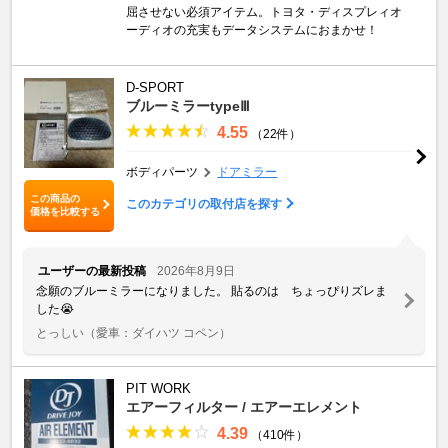
屈させない必須アイテム。トヨタ・ディスプレィオ
ーディオの充実もデータシステムにおまかせ！
D-SPORT
ブルーミラーtypeⅢ
4.55
（22件）
ボディパーツ
ドアミラー
この商品の
このカテゴリの取付店を探す
価格を比較する
ユーザーの最新投稿
2026年8月9日
念願のブルーミラーになりました。 貼るのは ちょっぴりズレま
した😭
とっしい
（愛車：ダイハツ コペン）
PIT WORK
エアーフィルター / エアーエレメント
4.39
（410件）