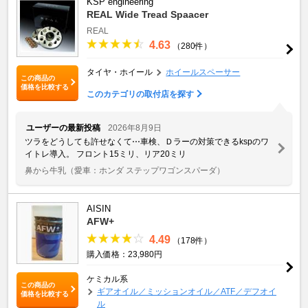
KSP engineering
REAL Wide Tread Spaacer
REAL
4.63
（280件）
タイヤ・ホイール
ホイールスペーサー
この商品の
価格を比較する
このカテゴリの取付店を探す
ユーザーの最新投稿
2026年8月9日
ツラをどうしても許せなくて⋯車検、Ｄラーの対策できるkspのワ
イトレ導入。 フロント15ミリ、リア20ミリ
鼻から牛乳
（愛車：ホンダ ステップワゴンスパーダ）
AISIN
AFW+
4.49
（178件）
購入価格：23,980円
ケミカル系
この商品の
ギアオイル／ミッションオイル／ATF／デフオイ
価格を比較する
ル