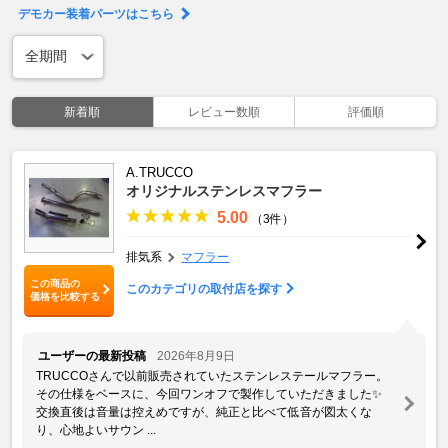
デモカー装着パーツはこちら
新着順
レビュー数順
評価順
A.TRUCCO
オリジナルステンレスマフラー
5.00
（3件）
排気系
マフラー
この商品の
このカテゴリの取付店を探す
価格を比較する
ユーザーの最新投稿
2026年8月9日
TRUCCOさんで以前販売されていたステンレステールマフラー。
その仕様をベースに、今回ワンオフで製作していただきました✨
交換直後は音量は控えめですが、純正と比べて低音が図太くな
り、心地よいサウン ...