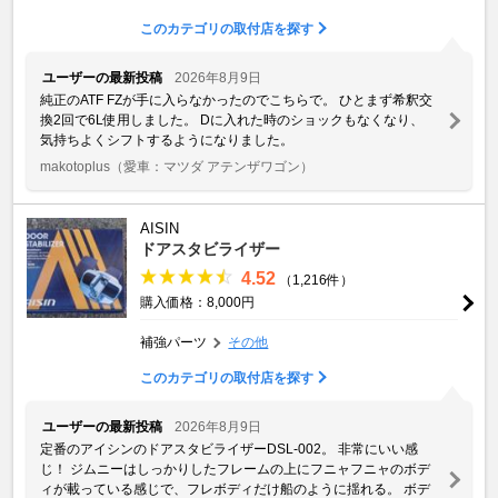
このカテゴリの取付店を探す
ユーザーの最新投稿
2026年8月9日
純正のATF FZが手に入らなかったのでこちらで。 ひとまず希釈交
換2回で6L使用しました。 Dに入れた時のショックもなくなり、
気持ちよくシフトするようになりました。
makotoplus
（愛車：マツダ アテンザワゴン）
AISIN
ドアスタビライザー
4.52
（1,216件）
購入価格：8,000円
補強パーツ
その他
このカテゴリの取付店を探す
ユーザーの最新投稿
2026年8月9日
定番のアイシンのドアスタビライザーDSL-002。 非常にいい感
じ！ ジムニーはしっかりしたフレームの上にフニャフニャのボデ
ィが載っている感じで、フレボディだけ船のように揺れる。 ボデ