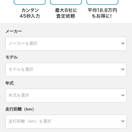
メーカー
モデル
年式
走行距離（km）