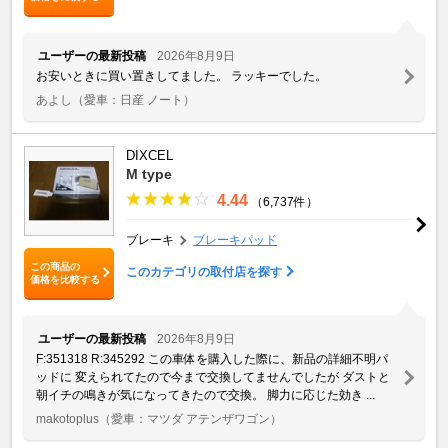
ユーザーの最新投稿
2026年8月9日
お安いときに買い置きしてました。 ラッキーでした。
あよし
（愛車：日産 ノート）
DIXCEL
M type
4.44
（6,737件）
ブレーキ
ブレーキパッド
この商品の
このカテゴリの取付店を探す
価格を比較する
ユーザーの最新投稿
2026年8月9日
F:351318 R:345292 この車体を購入した際に、新品の詳細不明パ
ッドに 変えられてたので今まで交換してませんでしたが ダストと
朝イチの鳴きが気になってきたので交換。 脚力に応じた効き ...
makotoplus
（愛車：マツダ アテンザワゴン）