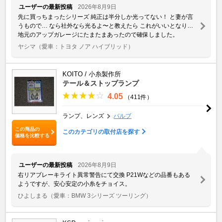
ユーザーの最新投稿
2026年8月9日
先に買っちまったシリーズ 純正は半分しか光ってない！ と妻が言
うもので… なら社外なら光るよ〜と教えたら これがいいとなり…
地元のアップガレージにたまたまあったので確保しました。
ヤシマ
（愛車：トヨタ ノア ハイブリッド）
KOITO / 小糸製作所
テール＆ストップランプ
4.05
（411件）
ランプ、レンズ
バルブ
この商品の
このカテゴリの取付店を探す
価格を比較する
ユーザーの最新投稿
2026年8月9日
右リアブレーキライト異常警告にて交換 P21Wなどの品番もある
ようですが、安心安定の小糸をチョイス。
ひよしまる
（愛車：BMW 3シリーズ ツーリング）