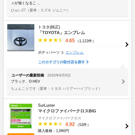
ィが強くなるこ ...
ひゅい27
（愛車：スズキ ジムニー）
トヨタ(純正)
「TOYOTA」エンブレム
4.65
（1,122件）
ボディパーツ
エンブレム
このカテゴリの取付店を探す
ユーザーの最新投稿
2026年8月9日
ブラック、O HEV
ちょんこりです
（愛車：トヨタ ハリアーハイブリッド）
SurLuster
マイクロファイバークロスBIG
マイクロファイバークロス
4.92
（52件）
購入価格：1,080円