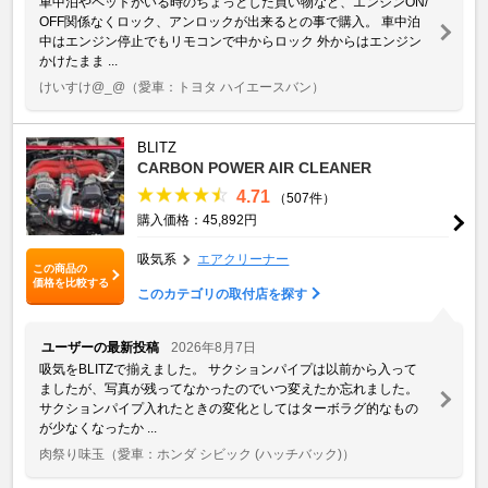
車中泊やペットがいる時のちょっとした買い物など、エンジンON/
OFF関係なくロック、アンロックが出来るとの事で購入。 車中泊
中はエンジン停止でもリモコンで中からロック 外からはエンジン
かけたまま ...
けいすけ@_@
（愛車：トヨタ ハイエースバン）
BLITZ
CARBON POWER AIR CLEANER
4.71
（507件）
購入価格：45,892円
吸気系
エアクリーナー
この商品の
価格を比較する
このカテゴリの取付店を探す
ユーザーの最新投稿
2026年8月7日
吸気をBLITZで揃えました。 サクションパイプは以前から入って
ましたが、写真が残ってなかったのでいつ変えたか忘れました。
サクションパイプ入れたときの変化としてはターボラグ的なもの
が少なくなったか ...
肉祭り味玉
（愛車：ホンダ シビック (ハッチバック)）