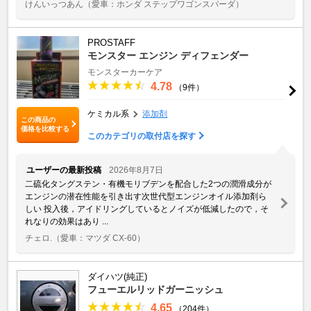
けんいっつあん
（愛車：ホンダ ステップワゴンスパーダ）
PROSTAFF
モンスター エンジン ディフェンダー
モンスターカーケア
4.78
（9件）
ケミカル系
添加剤
この商品の
価格を比較する
このカテゴリの取付店を探す
ユーザーの最新投稿
2026年8月7日
二硫化タングステン・有機モリブデンを配合した2つの潤滑成分が
エンジンの潜在性能を引き出す次世代型エンジンオイル添加剤ら
しい 投入後，アイドリングしているとノイズが低減したので，そ
れなりの効果はあり ...
チェロ.
（愛車：マツダ CX-60）
ダイハツ(純正)
フューエルリッドガーニッシュ
4.65
（204件）