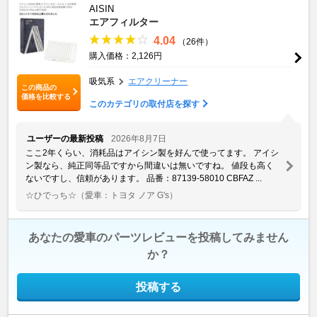
AISIN
エアフィルター
4.04
（26件）
購入価格：2,126円
吸気系
エアクリーナー
この商品の
価格を比較する
このカテゴリの取付店を探す
ユーザーの最新投稿
2026年8月7日
ここ2年くらい、消耗品はアイシン製を好んで使ってます。 アイシ
ン製なら、純正同等品ですから間違いは無いですね。 値段も高く
ないですし、信頼があります。 品番：87139-58010 CBFAZ ...
☆ひでっち☆
（愛車：トヨタ ノア G's）
あなたの愛車のパーツレビューを投稿してみません
か？
投稿する