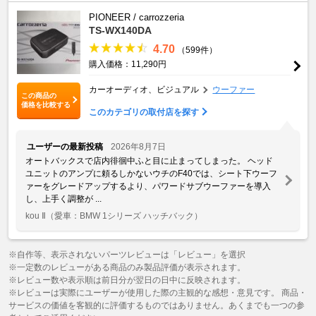
PIONEER / carrozzeria
TS-WX140DA
4.70
（599件）
購入価格：11,290円
カーオーディオ、ビジュアル
ウーファー
この商品の
価格を比較する
このカテゴリの取付店を探す
ユーザーの最新投稿
2026年8月7日
オートバックスで店内徘徊中ふと目に止まってしまった。 ヘッド
ユニットのアンプに頼るしかないウチのF40では、シート下ウーフ
ァーをグレードアップするより、パワードサブウーファーを導入
し、上手く調整が ...
kou Ⅱ
（愛車：BMW 1シリーズ ハッチバック）
※自作等、表示されないパーツレビューは「レビュー」を選択
※一定数のレビューがある商品のみ製品評価が表示されます。
※レビュー数や表示順は前日分が翌日の日中に反映されます。
※レビューは実際にユーザーが使用した際の主観的な感想・意見です。 商品・
サービスの価値を客観的に評価するものではありません。あくまでも一つの参