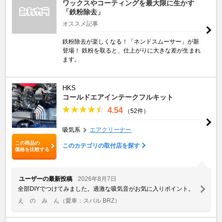
ワックスやコーティングを最大限に生かす
「鉄粉除去」
オススメ記事
鉄粉除去が楽しくなる！「ネンドスムーサー」が新
登場！ 鉄粉を取ると、仕上がりに大きな差が生まれ
ます。
HKS
コールドエアインテークフルキット
4.54
（52件）
吸気系
エアクリーナー
この商品の
このカテゴリの取付店を探す
価格を比較する
ユーザーの最新投稿
2026年8月7日
全部DIYでつけてみました。過激な吸気音がお気に入りポイント。
え の み ん
（愛車：スバル BRZ）