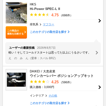
HKS
Hi-Power SPEC-L II
4.75
（698件）
排気系
マフラー
この商品の
このカテゴリの取付店を探す
価格を比較する
ユーザーの最新投稿
2026年8月7日
軽い！そしてコールドスタートは思ってた以上にうるさいです。
え の み ん
（愛車：スバル BRZ）
DAIKEI / 大恵産業
ウインカーレバー ポジションアップキット
4.25
（596件）
購入価格：3,000円
インテリア
その他
このカテゴリの取付店を探す