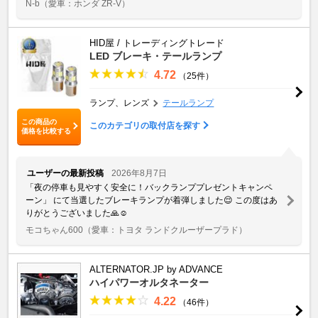
N-b
（愛車：ホンダ ZR-V）
HID屋 / トレーディングトレード
LED ブレーキ・テールランプ
4.72
（25件）
ランプ、レンズ
テールランプ
この商品の
このカテゴリの取付店を探す
価格を比較する
ユーザーの最新投稿
2026年8月7日
「夜の停車も見やすく安全に！バックランププレゼントキャンペ
ーン」 にて当選したブレーキランプが着弾しました😌 この度はあ
りがとうございました🙏☺️
モコちゃん600
（愛車：トヨタ ランドクルーザープラド）
ALTERNATOR.JP by ADVANCE
ハイパワーオルタネーター
4.22
（46件）