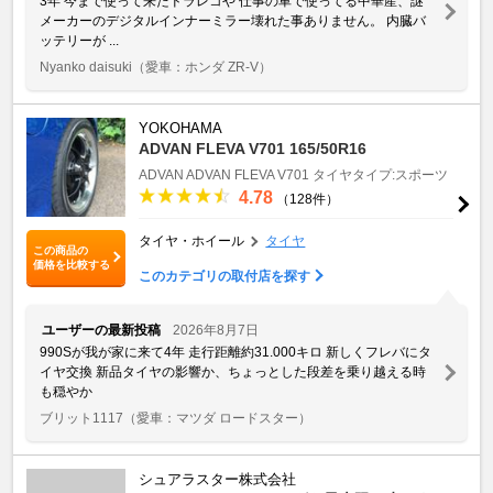
3年 今まで使って来たドラレコや 仕事の車で使ってる中華産、謎
メーカーのデジタルインナーミラー壊れた事ありません。 内臓バ
ッテリーが ...
Nyanko daisuki
（愛車：ホンダ ZR-V）
YOKOHAMA
ADVAN FLEVA V701 165/50R16
ADVAN
ADVAN FLEVA V701
タイヤタイプ:スポーツ
4.78
（128件）
タイヤ・ホイール
タイヤ
この商品の
価格を比較する
このカテゴリの取付店を探す
ユーザーの最新投稿
2026年8月7日
990Sが我が家に来て4年 走行距離約31.000キロ 新しくフレバにタ
イヤ交換 新品タイヤの影響か、ちょっとした段差を乗り越える時
も穏やか
ブリット1117
（愛車：マツダ ロードスター）
シュアラスター株式会社