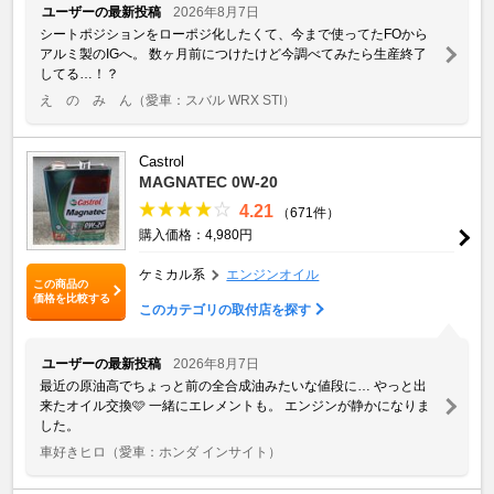
ユーザーの最新投稿
2026年8月7日
シートポジションをローポジ化したくて、今まで使ってたFOから
アルミ製のIGへ。 数ヶ月前につけたけど今調べてみたら生産終了
してる…！？
え の み ん
（愛車：スバル WRX STI）
Castrol
MAGNATEC 0W-20
4.21
（671件）
購入価格：4,980円
ケミカル系
エンジンオイル
この商品の
価格を比較する
このカテゴリの取付店を探す
ユーザーの最新投稿
2026年8月7日
最近の原油高でちょっと前の全合成油みたいな値段に… やっと出
来たオイル交換🩷 一緒にエレメントも。 エンジンが静かになりま
した。
車好きヒロ
（愛車：ホンダ インサイト）