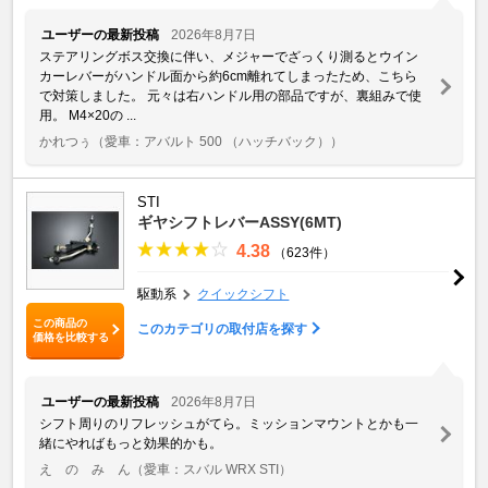
ユーザーの最新投稿
2026年8月7日
ステアリングボス交換に伴い、メジャーでざっくり測るとウイン
カーレバーがハンドル面から約6cm離れてしまったため、こちら
で対策しました。 元々は右ハンドル用の部品ですが、裏組みで使
用。 M4×20の ...
かれつぅ
（愛車：アバルト 500 （ハッチバック））
STI
ギヤシフトレバーASSY(6MT)
4.38
（623件）
駆動系
クイックシフト
この商品の
このカテゴリの取付店を探す
価格を比較する
ユーザーの最新投稿
2026年8月7日
シフト周りのリフレッシュがてら。ミッションマウントとかも一
緒にやればもっと効果的かも。
え の み ん
（愛車：スバル WRX STI）