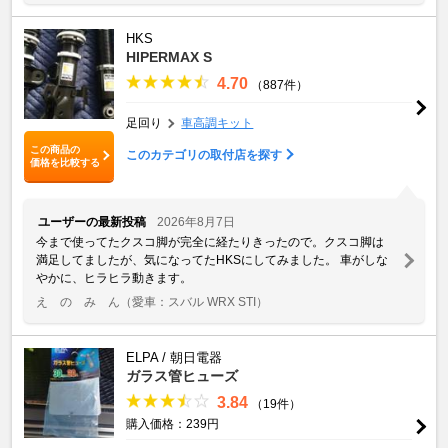
HKS
HIPERMAX S
4.70
（887件）
足回り
車高調キット
この商品の
このカテゴリの取付店を探す
価格を比較する
ユーザーの最新投稿
2026年8月7日
今まで使ってたクスコ脚が完全に経たりきったので。クスコ脚は
満足してましたが、気になってたHKSにしてみました。 車がしな
やかに、ヒラヒラ動きます。
え の み ん
（愛車：スバル WRX STI）
ELPA / 朝日電器
ガラス管ヒューズ
3.84
（19件）
購入価格：239円