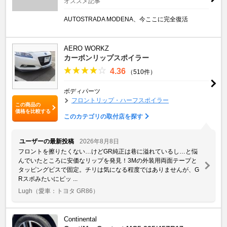
オススメ記事
AUTOSTRADA MODENA、今ここに完全復活
AERO WORKZ
カーボンリップスポイラー
4.36
（510件）
ボディパーツ
フロントリップ・ハーフスポイラー
この商品の
価格を比較する
このカテゴリの取付店を探す
ユーザーの最新投稿
2026年8月8日
フロントを擦りたくない…けどGR純正は巷に溢れているし…と悩
んでいたところに安価なリップを発見！3Mの外装用両面テープと
タッピングビスで固定。チリは気になる程度ではありませんが、G
Rスポみたいにピッ ...
Lugh
（愛車：トヨタ GR86）
Continental