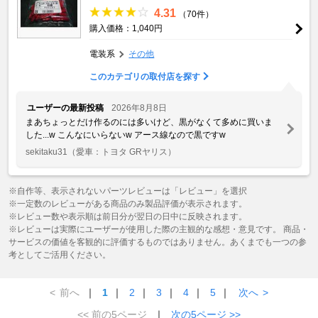
4.31
（70件）
購入価格：1,040円
電装系
その他
このカテゴリの取付店を探す
ユーザーの最新投稿
2026年8月8日
まあちょっとだけ作るのには多いけど、黒がなくて多めに買いま
した...w こんなにいらないw アース線なので黒ですw
sekitaku31
（愛車：トヨタ GRヤリス）
※自作等、表示されないパーツレビューは「レビュー」を選択
※一定数のレビューがある商品のみ製品評価が表示されます。
※レビュー数や表示順は前日分が翌日の日中に反映されます。
※レビューは実際にユーザーが使用した際の主観的な感想・意見です。 商品・
サービスの価値を客観的に評価するものではありません。あくまでも一つの参
考としてご活用ください。
<
前へ
｜
1
｜
2
｜
3
｜
4
｜
5
｜
次へ
>
<< 前の5ページ
｜
次の5ページ >>