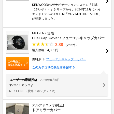
KENWOODのAVナビゲーションシステム「彩速
（さいそく）」シリーズから、2024年11月にハイ
エンドモデルのTYPE M「MDV-M911HDF＆HDL」
が登場しました。
MUGEN / 無限
Fuel Cap Cover / フューエルキャップカバー
3.88
（256件）
購入価格：4,305円
燃料系
フューエルキャップ・カバー
この商品の
価格を比較する
このカテゴリの取付店を探す
ユーザーの最新投稿
2026年8月8日
ヤバい！カッコよ！
NEXT ONE
（愛車：ホンダ ZR-V）
アルファロメオ(純正)
ドアミラーカバー