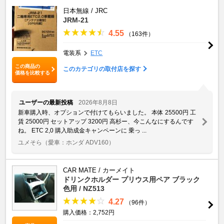
日本無線 / JRC
JRM-21
4.55
（163件）
電装系
ETC
この商品の
このカテゴリの取付店を探す
価格を比較する
ユーザーの最新投稿
2026年8月8日
新車購入時、オプションで付けてもらいました。 本体 25500円 工
賃 25000円 セットアップ 3200円 高杉ー、今こんなにするんです
ね。 ETC 2,0 購入助成金キャンペーンに 乗っ ...
ユメそら
（愛車：ホンダ ADV160）
CAR MATE / カーメイト
ドリンクホルダー プリウス用ペア ブラック
色用 / NZ513
4.27
（96件）
購入価格：2,752円