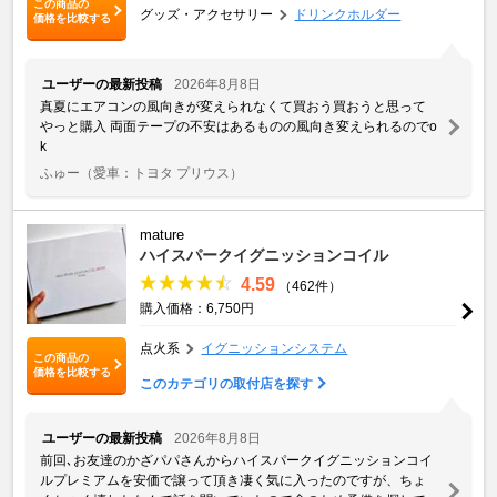
この商品の
グッズ・アクセサリー
ドリンクホルダー
価格を比較する
ユーザーの最新投稿
2026年8月8日
真夏にエアコンの風向きが変えられなくて買おう買おうと思って
やっと購入 両面テープの不安はあるものの風向き変えられるのでo
k
ふゅー
（愛車：トヨタ プリウス）
mature
ハイスパークイグニッションコイル
4.59
（462件）
購入価格：6,750円
点火系
イグニッションシステム
この商品の
価格を比較する
このカテゴリの取付店を探す
ユーザーの最新投稿
2026年8月8日
前回､お友達のかざパパさんからハイスパークイグニッションコイ
ルプレミアムを安価で譲って頂き凄く気に入ったのですが、ちょ