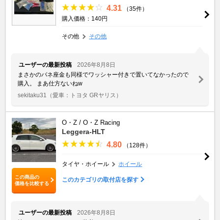
4.31
（35件）
購入価格：140円
その他
その他
ユーザーの最新投稿
2026年8月8日
まさかのバネ座金も同様でワッシャー付きで置いてなかったので
購入。 まあ仕方ないねw
sekitaku31
（愛車：トヨタ GRヤリス）
O・Z / O・Z Racing
Leggera-HLT
4.80
（128件）
タイヤ・ホイール
ホイール
この商品の
このカテゴリの取付店を探す
価格を比較する
ユーザーの最新投稿
2026年8月8日