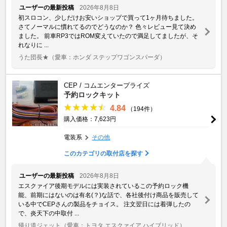
ユーザーの最新投稿
2026年8月8日
初スロコン、少しだけお安いショップで買って1ヶ月待ちました。
さてノーマルに慣れてるのでどうなのか？ 色々レビュー見て決め
ました。 前車RP3ではROM変えていたので満足してましたが、そ
れなりに ...
うた団長★
（愛車：ホンダ ステップワゴンスパーダ）
CEP / コムエンタープライズ
予約ロックキット
4.84
（194件）
購入価格：7,623円
電装系
その他
このカテゴリの取付店を探す
ユーザーの最新投稿
2026年8月8日
エスクァイア後期モデルには実装されているこの予約ロック機
能、前期にはないのは有名(？)な話で、各社後付け商品を販売して
いる中でCEPさんの製品をチョイス。 注文翌日には着弾したの
で、炎天下の中取付 ...
帰り道ジェット
（愛車：トヨタ エスクァイア ハイブリッド）