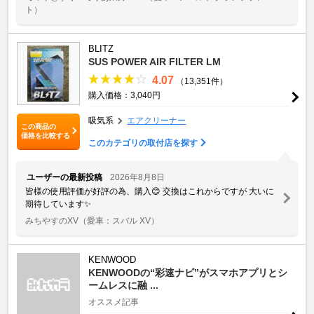
ト）
BLITZ
SUS POWER AIR FILTER LM
4.07
（13,351件）
購入価格：3,040円
吸気系
エアクリーナー
この商品の
価格を比較する
このカテゴリの取付店を探す
ユーザーの最新投稿
2026年8月8日
皆様の使用評価が好評の為、購入😊 交換はこれからですが 大いに
期待しています✨
みちやすのXV
（愛車：スバル XV）
KENWOOD
KENWOODの“彩速ナビ”がスマホアプリとシ
ームレスに融 ...
オススメ記事