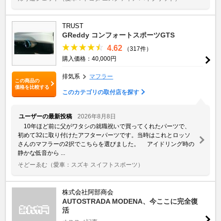
TRUST
GReddy コンフォートスポーツGTS
4.62
（317件）
購入価格：40,000円
排気系
マフラー
この商品の
価格を比較する
このカテゴリの取付店を探す
ユーザーの最新投稿
2026年8月8日
10年ほど前に父がワタシの就職祝いで買ってくれたパーツで、
初めて32に取り付けたアフターパーツです。当時はこれとロッソ
さんのマフラーの2択でこちらを選びました。 アイドリング時の
静かな低音から ...
そどーゑむ
（愛車：スズキ スイフトスポーツ）
株式会社阿部商会
AUTOSTRADA MODENA、今ここに完全復
活