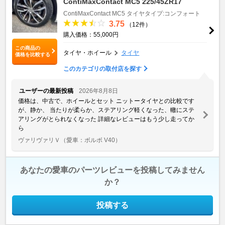
ContiMaxContact MC5 225/45ZR17
ContiMaxContact MC5
タイヤタイプ:コンフォート
3.75
（12件）
購入価格：55,000円
この商品の
タイヤ・ホイール
タイヤ
価格を比較する
このカテゴリの取付店を探す
ユーザーの最新投稿
2026年8月8日
価格は、中古で、ホイールとセット ニットータイヤとの比較です
が、静か、 当たりが柔らか、ステアリング軽くなった、轍にステ
アリングがとられなくなった 詳細なレビューはもう少し走ってか
ら
ヴァリヴァリＶ
（愛車：ボルボ V40）
あなたの愛車のパーツレビューを投稿してみません
か？
投稿する