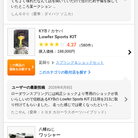
くちょく壊れたなんて話を聞いていたので念のため予備を探して
いたところ某ークション ...
しんＧＯ☆
（愛車：ダイハツ ソニカ）
KYB / カヤバ
Lowfer Sports KIT
4.37
（580件）
購入価格：188,000円
足回り
スプリング＆ショックセット
この商品の
価格を比較する
このカテゴリの取付店を探す
ユーザーの最新投稿
2026年8月8日
ローダウンスプリングには純正ショックより専用のショックが良
いらしいので信頼あるKYBの Lowfer Sports KIT 211用を213に取
り付けてもらいました。 走った感じでは硬くなったという ...
たこやん
（愛車：トヨタ カローラスポーツハイブリッド）
八幡ねじ
ワッシャー