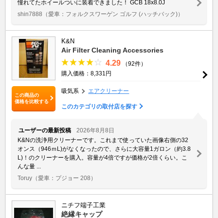
憧れてたホイールついに装着できました！ GCB 18x8.0J
shin7888
（愛車：フォルクスワーゲン ゴルフ (ハッチバック)）
K&N
Air Filter Cleaning Accessories
4.29
（92件）
購入価格：8,331円
吸気系
エアクリーナー
この商品の
価格を比較する
このカテゴリの取付店を探す
ユーザーの最新投稿
2026年8月8日
K&Nの洗浄用クリーナーです。これまで使っていた画像右側の32
オンス（946ｍL)がなくなったので、さらに大容量1ガロン（約3.8
L)！のクリーナーを購入。容量が4倍ですが価格が2倍くらい。こ
んな量 ...
Toruy
（愛車：プジョー 208）
ニチフ端子工業
絶縁キャップ