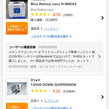
Blue Battery caos N-N80/A4
Blue Battery caos
4.70
（159件）
購入価格：15,500円
この商品の
電装系
バッテリー
価格を比較する
このカテゴリの取付店を探す
ユーザーの最新投稿
2026年8月9日
ステップワゴンスパーダ アイドリングストップ車用バッテリー 純
正のN-55バッテリーはPanasonicではないので、N-80をネットで
購入しました。 カー用品店では38,500円でしたが、ネットで ...
KUTAC514OB
（愛車：ホンダ ステップワゴンスパーダ）
RS★R
Ti2000 DOWN SUSPENSION
4.32
（5,036件）
足回り
スプリング
この商品の
このカテゴリの取付店を探す