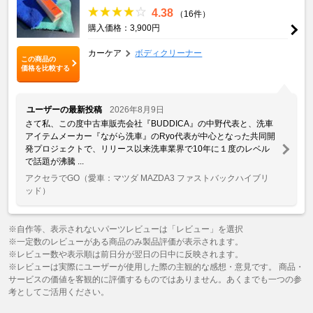
4.38
（16件）
購入価格：3,900円
カーケア
ボディクリーナー
この商品の
価格を比較する
ユーザーの最新投稿
2026年8月9日
さて私、この度中古車販売会社『BUDDICA』の中野代表と、洗車
アイテムメーカー『ながら洗車』のRyo代表が中心となった共同開
発プロジェクトで、リリース以来洗車業界で10年に１度のレベル
で話題が沸騰 ...
アクセラでGO
（愛車：マツダ MAZDA3 ファストバックハイブリ
ッド）
※自作等、表示されないパーツレビューは「レビュー」を選択
※一定数のレビューがある商品のみ製品評価が表示されます。
※レビュー数や表示順は前日分が翌日の日中に反映されます。
※レビューは実際にユーザーが使用した際の主観的な感想・意見です。 商品・
サービスの価値を客観的に評価するものではありません。あくまでも一つの参
考としてご活用ください。