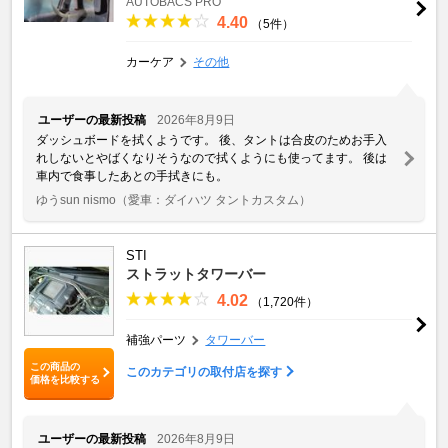
AUTOBACS PRO
4.40
（5件）
カーケア
その他
ユーザーの最新投稿
2026年8月9日
ダッシュボードを拭くようです。 後、タントは合皮のためお手入
れしないとやばくなりそうなので拭くようにも使ってます。 後は
車内で食事したあとの手拭きにも。
ゆうsun nismo
（愛車：ダイハツ タントカスタム）
STI
ストラットタワーバー
4.02
（1,720件）
補強パーツ
タワーバー
この商品の
このカテゴリの取付店を探す
価格を比較する
ユーザーの最新投稿
2026年8月9日