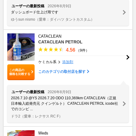
ユーザーの最新投稿
2026年8月9日
ダッシュボード仕上げ用です
ゆうsun nismo
（愛車：ダイハツ タントカスタム）
CATACLEAN
CATACLEAN PETROL
4.56
（9件）
ケミカル系
添加剤
この商品の
このカテゴリの取付店を探す
価格を比較する
ユーザーの最新投稿
2026年8月9日
2026.7.10 @YS 2026.7.20 ODO 110,369km CATACLEAN（正規
日本輸入総発売元 クインゲルト） CATACLEAN PETROL icode社
でのコンピ ...
ドラ2
（愛車：レクサス RC F）
Weds