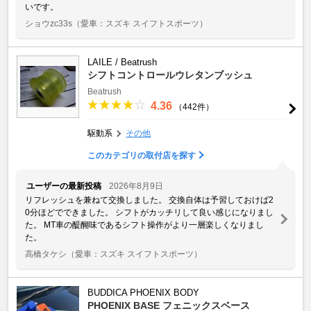
いです。
ショウzc33s
（愛車：スズキ スイフトスポーツ）
LAILE / Beatrush
シフトコントロールウレタンブッシュ
Beatrush
4.36
（442件）
駆動系
その他
このカテゴリの取付店を探す
ユーザーの最新投稿
2026年8月9日
リフレッシュを兼ねて交換しました。 交換自体は予習しておけば2
0分ほどでできました。 シフトがカッチリして良い感じになりまし
た。 MT車の醍醐味であるシフト操作がより一層楽しくなりまし
た。
高橋タケシ
（愛車：スズキ スイフトスポーツ）
BUDDICA PHOENIX BODY
PHOENIX BASE フェニックスベース