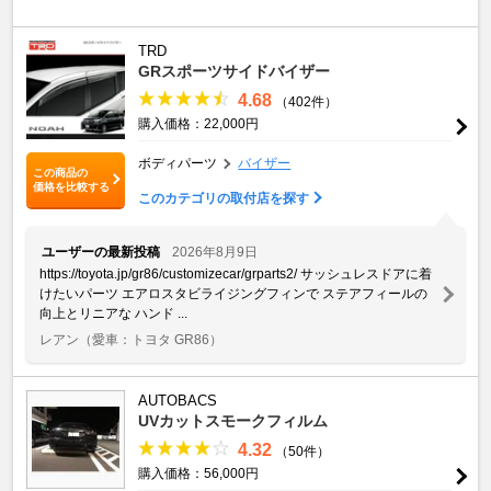
TRD
GRスポーツサイドバイザー
4.68
（402件）
購入価格：22,000円
ボディパーツ
バイザー
この商品の
価格を比較する
このカテゴリの取付店を探す
ユーザーの最新投稿
2026年8月9日
https://toyota.jp/gr86/customizecar/grparts2/ サッシュレスドアに着
けたいパーツ エアロスタビライジングフィンで ステアフィールの
向上とリニアな ハンド ...
レアン
（愛車：トヨタ GR86）
AUTOBACS
UVカットスモークフィルム
4.32
（50件）
購入価格：56,000円