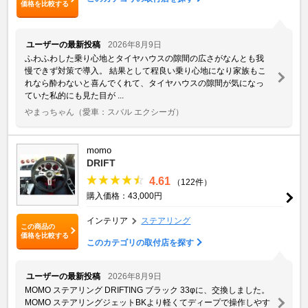
価格を比較する
ユーザーの最新投稿
2026年8月9日
ふわふわした乗り心地とタイヤハウスの隙間の広さがなんとも我
慢できず対策で導入。 結果として程良い乗り心地になり家族もこ
れなら酔わないと喜んでくれて、タイヤハウスの隙間が気になっ
ていた私的にも見た目が ...
やまっちゃん
（愛車：スバル エクシーガ）
momo
DRIFT
4.61
（122件）
購入価格：43,000円
インテリア
ステアリング
この商品の
価格を比較する
このカテゴリの取付店を探す
ユーザーの最新投稿
2026年8月9日
MOMO ステアリング DRIFTING ブラック 33φに、交換しました。
MOMO ステアリングジェットBKより軽くてディープで操作しやす