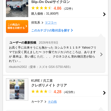
Slip-On Ovalサイクロン
4.86
（22件）
購入価格：31,800円
排気系
マフラー
この商品の
価格を比較する
このカテゴリの取付店を探す
ユーザーの最新投稿
2026年8月9日
お高く手に出来そうにも無かった ヨシムラＲ１１ＳＰ Yahooフリ
マでお安く買えました〜 コケ傷でカジカジのところは、あります
が 基本は、良い感じ ただ、、、 クロネコさん 割れ物注意が貼ら
れてい ...
rikukichi2002
（愛車：スズキ GSX-S750 ABS）
KURE / 呉工業
クレポリメイト クリア
4.28
（423件）
カーケア
その他