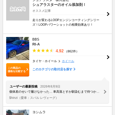
シュアラスターのオイル添加剤！
オススメ記事
走りが変わるLOOPエンジンコーティングシリー
ズ！LOOPパワーショットの相乗効果あり！
BBS
RI-A
4.92
（862件）
タイヤ・ホイール
ホイール
この商品の
このカテゴリの取付店を探す
価格を比較する
ユーザーの最新投稿
2026年8月9日
個体差のせいで履けなかった… 車高落とすか馴染むまで待つか…
$hinzi
（愛車：スバル レヴォーグ）
ヨシムラ