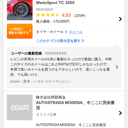
WedsSport TC 105X
WedsSport
4.83
（225件）
購入価格：170,000円
この商品の
タイヤ・ホイール
ホイール
価格を比較する
このカテゴリの取付店を探す
ユーザーの最新投稿
2026年8月9日
レビンの冬用ホイールの1本に亀裂が入ったので新規に購入。今時
このサイズのホイールはこれとRAYSのTE37しかなかったので、
冬用で高いホイールを買うのもアホらしいので、安いこっちを選
択。でも高いけど ...
arawn
（愛車：トヨタ カローラレビン）
株式会社阿部商会
AUTOSTRADA MODENA、今ここに完全復
活
オススメ記事
AUTOSTRADA MODENA、今ここに完全復活