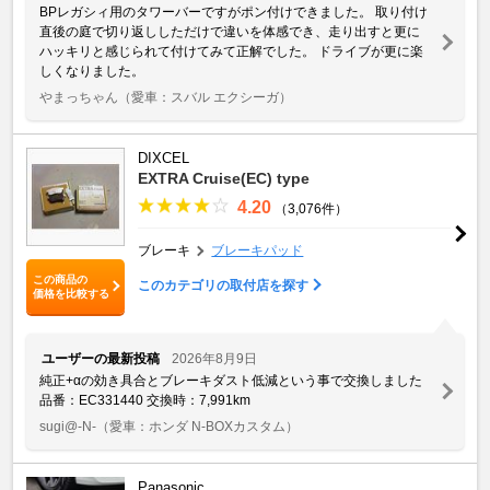
BPレガシィ用のタワーバーですがポン付けできました。 取り付け
直後の庭で切り返ししただけで違いを体感でき、走り出すと更に
ハッキリと感じられて付けてみて正解でした。 ドライブが更に楽
しくなりました。
やまっちゃん
（愛車：スバル エクシーガ）
DIXCEL
EXTRA Cruise(EC) type
4.20
（3,076件）
ブレーキ
ブレーキパッド
この商品の
このカテゴリの取付店を探す
価格を比較する
ユーザーの最新投稿
2026年8月9日
純正+αの効き具合とブレーキダスト低減という事で交換しました
品番：EC331440 交換時：7,991km
sugi@-N-
（愛車：ホンダ N-BOXカスタム）
Panasonic