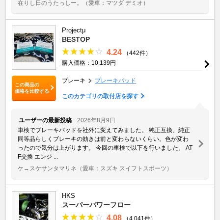
在りし日のうたっしー。
（愛車：マツダ デミオ）
Projectμ
BESTOP
4.24
（442件）
購入価格：10,139円
ブレーキ
ブレーキパッド
この商品の
価格を比較する
このカテゴリの取付店を探す
ユーザーの最新投稿
2026年8月9日
車検でブレーキパッドを社外に変えてみました。 純正互換、純正
同等品らしくブレーキの効きは前と変わらないくらい。色が変わ
ったので気分は上がります。 今回の車検で以下を行いました。 AT
F交換 エンジ ...
ケ→スケサンタマリネ
（愛車：スズキ スイフトスポーツ）
HKS
スーパーパワーフロー
4.08
（4,041件）