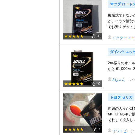
マツダ ロード
機械式でもない
が、イラン情勢
でお安くゲットし
10
ドクターユー
ダイハツ エッ
2年振りのオイル交
かと 61,000km 2
8ちゃん
（パ
10
トヨタ セリカ
周囲の人々が口
M/T O/Hのギ
それまで投入してい
7
イワトビ.
（