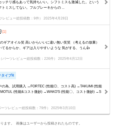
カッチリ感もあって気持ちいい。シフトミスも激減した。という
トミスしてない。フルブレーキからの ...
ツレビュー総投稿数：9件）
2025年4月28日
[1]
メのギアオイル笑 高いからいいに違い無い笑笑 （考えるの放棄）
いてるからか、ギアは入りやすいような 気がする、うん👍
（パーツレビュー総投稿数：226件）
2025年4月12日
クタイプR
為、試用購入 →FORTEC (性能◎、コスト高) →TAKUMI (性能
MOTUL (性能&コスト微妙) →WAKO'S (性能〇、コスト微妙) →S
パーツレビュー総投稿数：79件）
2025年3月10日
あります。 画像はユーザーから投稿されたものです。