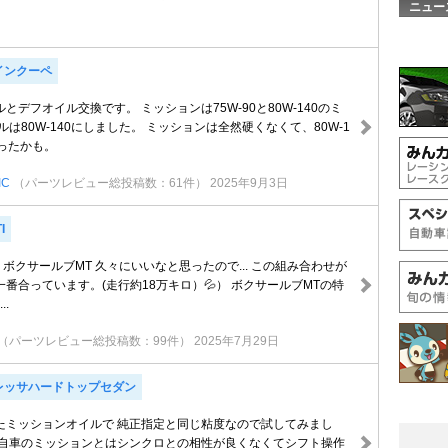
ニュー
インクーペ
とデフオイル交換です。 ミッションは75W-90と80W-140のミ
ルは80W-140にしました。 ミッションは全然硬くなくて、80W-1
ったかも。
IC
（パーツレビュー総投稿数：61件）
2025年9月3日
I
-90 + ボクサールブMT 久々にいいなと思ったので... この組み合わせが
番合っています。(走行約18万キロ）💦） ボクサールブMTの特
..
（パーツレビュー総投稿数：99件）
2025年7月29日
レッサハードトップセダン
したミッションオイルで 純正指定と同じ粘度なので試してみまし
ら自車のミッションとはシンクロとの相性が良くなくてシフト操作