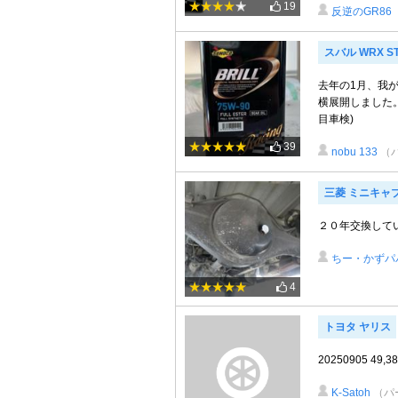
19
反逆のGR86
スバル WRX ST
去年の1月、我
横展開しました。 M
目車検)
39
nobu 133
（
三菱 ミニキャ
２０年交換して
ちー・かずパ
4
トヨタ ヤリス
20250905 49,3
K-Satoh
（パ