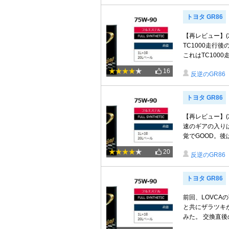
トヨタ GR86
【再レビュー】(2
TC1000走行
これはTC1000走
16
反逆のGR86
トヨタ GR86
【再レビュー】(2
速のギアの入り
覚でGOOD。後は
20
反逆のGR86
トヨタ GR86
前回、LOVCA
と共にザラツキが
みた。 交換直後の