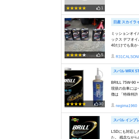
1
日産 スカイラ
ミッションオイル
ックス デフオイ
40だけでも良か
5
R31CALSON
スバル WRX ST
BRILL 75W
現状の自車には一
徴は 「特殊特許 .
30
negima1960
スバル インプ
LSDにも対応
た。 残念なが