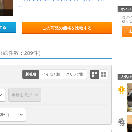
ル
マイペ
ログ
様々
する
この商品の価格を比較する
（総件数：289件）
新着順
イイね！順
クリップ順
人気パ
89件）