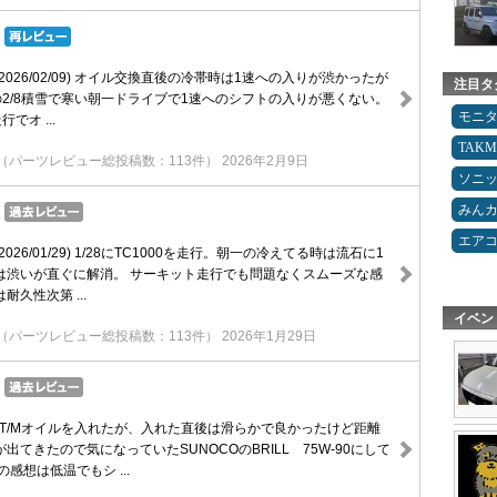
026/02/09) オイル交換直後の冷帯時は1速への入りが渋かったが
注目タ
後の2/8積雪で寒い朝一ドライブで1速へのシフトの入りが悪くない。
モニ
行でオ ...
TAK
（パーツレビュー総投稿数：113件）
2026年2月9日
ソニ
みん
エア
026/01/29) 1/28にTC1000を走行。朝一の冷えてる時は流石に1
は渋いが直ぐに解消。 サーキット走行でも問題なくスムーズな感
耐久性次第 ...
イベン
（パーツレビュー総投稿数：113件）
2026年1月29日
のT/Mオイルを入れたが、入れた直後は滑らかで良かったけど距離
出てきたので気になっていたSUNOCOのBRILL 75W-90にして
感想は低温でもシ ...