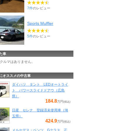
7件
のレビュー
Sports Muffler
5件
のレビュー
た車
クルマはありません。
にオススメの中古車
ダイハツ タント LEDオートライ
ト パワースライドドアウ（広島
県）
184.8
万円
(税込)
日産 セレナ 登録済未使用車（埼
玉県）
424.9
万円
(税込)
メルセデス・ベンツ Gクラス 正