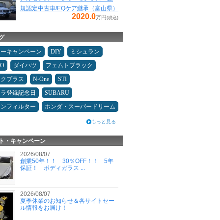
規認定中古車/EQケア継承（富山県）
2020.0
万円
(税込)
グ
ターキャンペーン
DIY
ミシュラン
MO
ダイハツ
フェムトブラック
ックプラス
N-One
STI
カラ登録記念日
SUBARU
コンフィルター
ホンダ・スーパードリーム
もっと見る
ト・キャンペーン
2026/08/07
創業50年！！ 30％OFF！！ 5年
保証！ ボディガラス ...
2026/08/07
夏季休業のお知らせ＆各サイトセー
ル情報をお届け！