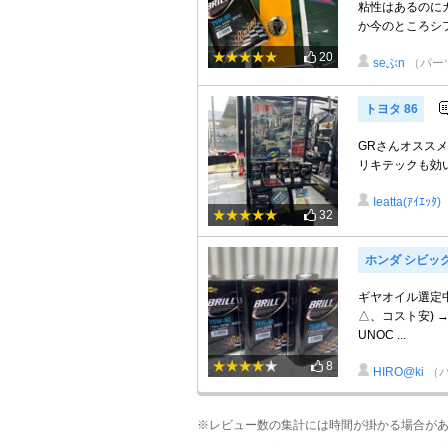
粘性はあるのに
か今のところシフ
20
seぶn
（パー
トヨタ 86
GRさんオスス
リキテックも効
Ieatta(ｱｲｴｯﾀ)
32
ホンダ シビッ
ギヤオイル選定中の
△、コスト安) →
UNOC ...
8
HIRO@ki
（
※レビュー数の集計には時間が掛かる場合が