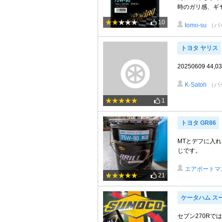
時のガリ感、ギヤ
10
tomo-su
（パ
トヨタ ヤリス
20250609 44,0
K-Satoh
（パ
1
トヨタ GR86
MTとデフに入
じです。
エアポートマ
21
ケータハム ス
セブン270R