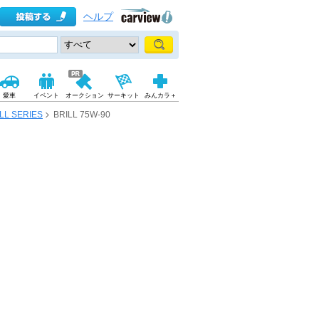
ヘルプ
愛車
イベント
オークション
サーキット
みんカラ＋
LL SERIES
BRILL 75W-90