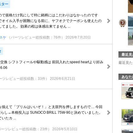
スター
ので規格だけ気にして特に銘柄にはこだわりはなかったのです
でオイル入手が困難になる前に、ヤフオクでクーポンも使えたの
てました。 効果の程は体感出来てません ...
スケ
（パーツレビュー総投稿数：76件）
2026年7月20日
セ
最近見
換 シフトフィールや駆動感は 前回入れたspeed heartより好み
最近見た
6.06
あなた
ーツレビュー総投稿数：33件）
2026年6月21日
を揃えて「ブリルはいいぞ！」と太鼓判を押しますもので… 今回
ア慣らし→本格投入は SUNOCO BRILL 75W-90と決めていました。
たカ ...
パーツレビュー総投稿数：23件）
2026年5月10日