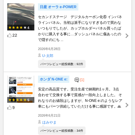
日産 オーラ e-POWER
セカンドステージ デジタルカーボン化⑥ インパネ
ラインパネル。当初は派手になりすぎるので買わな
4
いつもりでしたが、カップホルダーパネル買ったば
かりに購入する事に…ダッシュパネルに傷あったの
22
で隠すのにち ...
2026年6月28日
U-太郎
パーツレビュー総投稿数：92件
ホンダ N-ONE e:
[1]
安定の高品質です。受注生産で納期約1ヶ月。 3点
合わせて交換する事で質感が一段向上しました。 そ
5
れなりのお値段はしますが、N-ONE e:のようなレア
車にもパーツ供給していただける事に感謝です。🙏
9
2026年6月21日
ほみやま
パーツレビュー総投稿数：34件