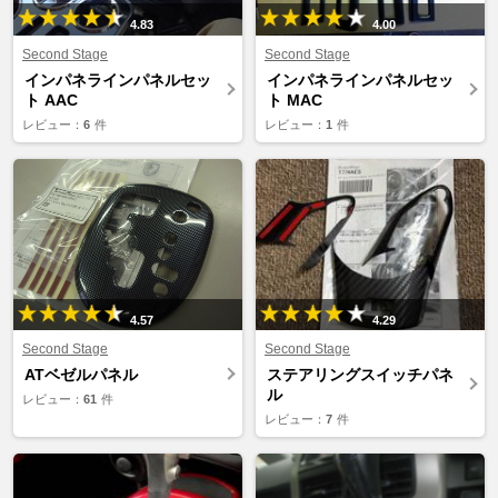
4.83
4.00
Second Stage
Second Stage
インパネラインパネルセッ
インパネラインパネルセッ
ト AAC
ト MAC
レビュー：
6
件
レビュー：
1
件
4.57
4.29
Second Stage
Second Stage
ATベゼルパネル
ステアリングスイッチパネ
ル
レビュー：
61
件
レビュー：
7
件