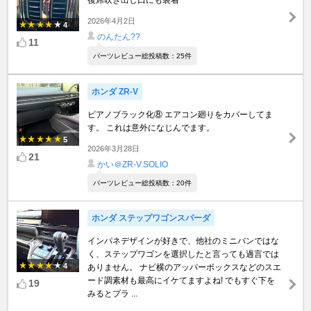
2026年4月2日
4
のんたん??
11
パーツレビュー総投稿数：25件
ホンダ ZR-V
ピアノブラック化⑧ エアコン廻りをカバーしてま
す。 これは意外になじんでます。
5
2026年3月28日
21
かい＠ZR-V.SOLIO
パーツレビュー総投稿数：20件
ホンダ ステップワゴンスパーダ
インパネデザインが好きで、他社のミニバンではな
く、ステップワゴンを選択したと言っても過言では
4
ありません。 ナビ横のアッパーボックスなどのスエ
ード調素材も最高にイケてますよね! でもすぐ下を
19
みるとプラ ...