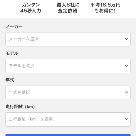
メーカー
モデル
年式
走行距離（km）