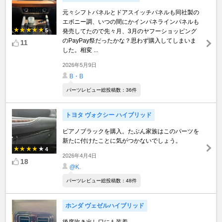
元々シフトパネルとドアスイッチパネルも同社製の
エボニー調、いつの間にかインパネラインパネルも
5
発売してたので先々月、3月のヤフーショッピング
のPayPay祭だったかな？思わず購入してしまいま
11
した。相変 ...
2026年5月9日
B・B
パーツレビュー総投稿数：36件
トヨタ ヴォクシー ハイブリッド
ピアノブラックを購入。たぶん家族はこのパーツを
新たに付けたことに気がつかないでしょう。
4
2026年4月4日
18
@K.
パーツレビュー総投稿数：48件
ホンダ ヴェゼルハイブリッド
後席吹き出し口にも装着