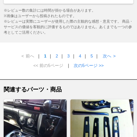
※レビュー数の集計には時間が掛かる場合があります。
※画像はユーザーから投稿されたものです。
※レビューは実際にユーザーが使用した際の主観的な感想・意見です。 商品・
サービスの価値を客観的に評価するものではありません。あくまでも一つの参
考としてご活用ください。
<
前へ
｜
1
｜
2
｜
3
｜
4
｜
5
｜
次へ
>
<< 前の5ページ
｜
次の5ページ >>
関連するパーツ・商品