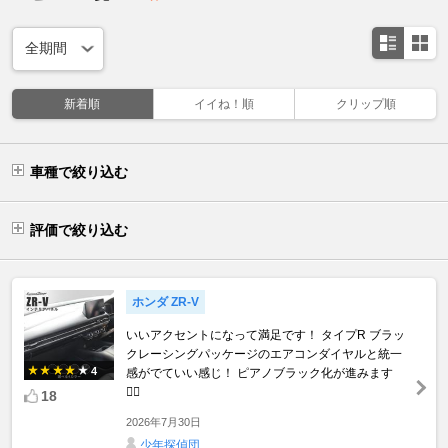
新着順
イイね！順
クリップ順
車種で絞り込む
評価で絞り込む
ホンダ ZR-V
いいアクセントになって満足です！ タイプR ブラッ
クレーシングパッケージのエアコンダイヤルと統一
4
感がでていい感じ！ ピアノブラック化が進みます
🙆‍♂️
18
2026年7月30日
少年探偵団