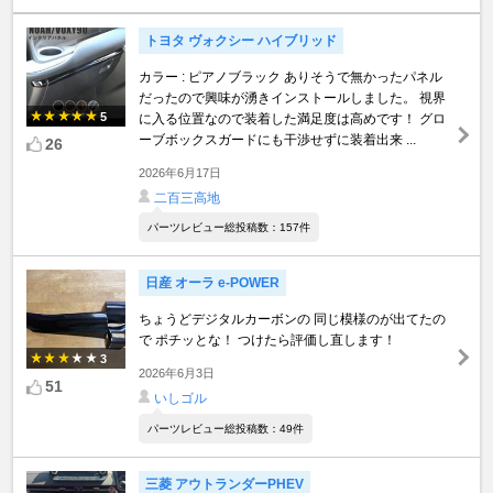
トヨタ ヴォクシー ハイブリッド
カラー : ピアノブラック ありそうで無かったパネル
だったので興味が湧きインストールしました。 視界
5
に入る位置なので装着した満足度は高めです！ グロ
ーブボックスガードにも干渉せずに装着出来 ...
26
2026年6月17日
二百三高地
パーツレビュー総投稿数：157件
日産 オーラ e-POWER
ちょうどデジタルカーボンの 同じ模様のが出てたの
で ポチッとな！ つけたら評価し直します！
3
2026年6月3日
51
いしゴル
パーツレビュー総投稿数：49件
三菱 アウトランダーPHEV