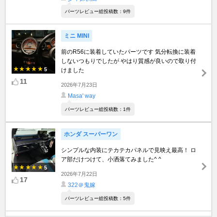
パーツレビュー総投稿数：9件
ミニ MINI
前のR56に装着していたパーツです 気分転換に装着
しないつもりでしたが やはり質感が良いので取り付
5
けました
11
2026年7月23日
Masa' way
パーツレビュー総投稿数：1件
ホンダ スーパーワン
シンプルな内装にテカテカパネルで見映え最高！ ロ
ア部だけつけて、小洒落てみました^ ^
5
2026年7月22日
17
322＠鬼嫁
パーツレビュー総投稿数：5件