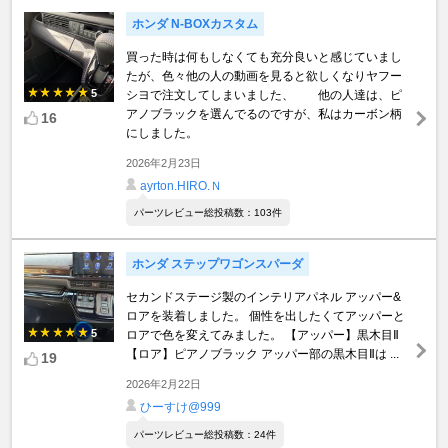
ホンダ N-BOXカスタム
買った時は何もしなくても充分良いと感じていまし
たが、色々他の人の動画を見ると欲しくなりヤフー
5
シヨで注文してしまいました、 他の人達は、ピ
アノブラックを選んでるのですが、私はカーボン柄
16
にしました。
2026年2月23日
ayrton.HIRO.Ｎ
パーツレビュー総投稿数：103件
ホンダ ステップワゴンスパーダ
セカンドステージ製のインテリアパネル アッパー&
ロアを装着しました。 個性を出したくてアッパーと
5
ロアで色を変えてみました。 【アッパー】黒木目Ⅱ
【ロア】ピアノブラック アッパー部の黒木目Ⅱは ...
19
2026年2月22日
ひーすけ@999
パーツレビュー総投稿数：24件