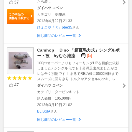
たら装 ...
37
ダイハツ コペン
カテゴリ：冷却系
この商品の
価格を比較する
2013年4月22日 21:33
ひょこ＠「Ｒ」obe35
さん
同じ商品のレビュー一覧
Carshop Dino 「超百馬力式」シングルポ
[5]
ート改 byむら池流
100psオーバーよりもフィーリングUPを目的に依頼
しました♪ シングル化でも十分満足出来ましたがコ
レは全く別物です！ まるでREの様に8500回転まで
スムーズに回りきり トルクやアクセルのツキ、レ ...
47
ダイハツ コペン
カテゴリ：タービンキット
購入価格：105,000円
2013年3月19日 21:02
BLISSIA
さん
同じ商品のレビュー一覧