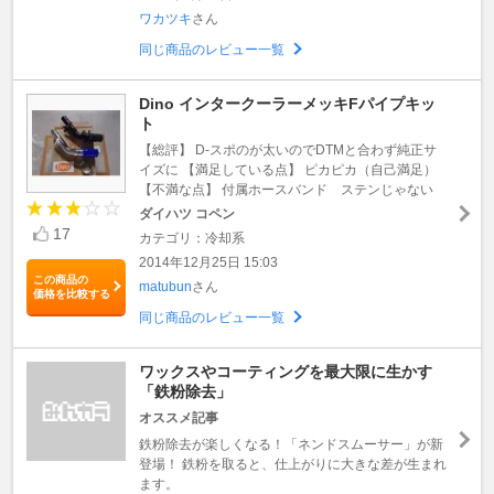
ワカツキ
さん
同じ商品のレビュー一覧
Dino インタークーラーメッキFパイプキッ
ト
【総評】 D-スポのが太いのでDTMと合わず純正サ
イズに 【満足している点】 ピカピカ（自己満足）
【不満な点】 付属ホースバンド ステンじゃない
ダイハツ コペン
17
カテゴリ：冷却系
2014年12月25日 15:03
この商品の
matubun
さん
価格を比較する
同じ商品のレビュー一覧
ワックスやコーティングを最大限に生かす
「鉄粉除去」
オススメ記事
鉄粉除去が楽しくなる！「ネンドスムーサー」が新
登場！ 鉄粉を取ると、仕上がりに大きな差が生まれ
ます。