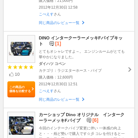
購入価格：21,000円
2012年12月30日 12:58
こぺえす
さん
同じ商品のレビュー一覧
DINO インタークーラーメッキFパイプキッ
[1]
ト
とてもオシャレですよ～。 エンジンルームがとても
華やかになりました。
ダイハツ コペン
カテゴリ：ラジエターホース・パイプ
10
購入価格：12,600円
2012年12月30日 12:51
この商品の
こぺえす
さん
価格を比較する
同じ商品のレビュー一覧
カーショップ Dino オリジナル インターク
[6]
ーラーメッキFパイプ
今回のインテークパイプ変更に伴い 一体感の向上
と・・・殆ど勢いで購入です☆彡 コレを付けると一