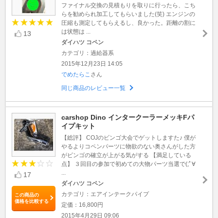
ファイナル交換の見積もりを取りに行ったら、こち
らを勧められ加工してもらいました(笑) エンジンの
圧縮も測定してもらえるし、良かった。距離の割に
は状態は ...
13
ダイハツ コペン
カテゴリ：過給器系
2015年12月23日 14:05
でめたらこ
さん
同じ商品のレビュー一覧
carshop Dino インタークーラーメッキFパ
イプキット
【総評】 COJのビンゴ大会でゲットしますた♪ 僕が
やるよりコペンパーツに物欲のない奥さんがした方
がビンゴの確立が上がる気がする 【満足している
点】 ３回目の参加で初めての大物パーツ当選で(;ﾟ∀
...
17
ダイハツ コペン
カテゴリ：エアインテークパイプ
この商品の
価格を比較する
定価：16,800円
2015年4月29日 09:06