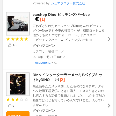
Powered by
シュアラスター株式会社
carshop Dino ピッチングバーNeo
[1]
言わずと知れたカーショップDinoさんの ピッチン
グバーNeoです 今更の投稿ですが 初期ロット１０
個のうちの１つです オーバーヘッドクロスバー →
ピッチングバー → ピッチングバーNeo ...
18
ダイハツ コペン
カテゴリ：補強パーツ
2014年10月27日 00:33
mocoperena
さん
Dino インタークーラーメッキFパイプキッ
[2]
トbyDINO
純正品をただメッキ加工したものになります。ダイ
ハツ池田工場見学のときに購入。１０％引きといわ
れ購入するも定価で販売されました。 しかも店舗の
画像ではねじも写っているんですけどね、入ってい
ませんでし ...
5
ダイハツ コペン