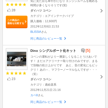
気に見た目も華やかになり エンジンルームを眺める
時間が多くなりそうです(笑)
28
ダイハツ コペン
カテゴリ：エアインテークパイプ
この商品の
購入価格：12,600円
価格を比較する
2012年12月8日 21:53
BLISSIA
さん
同じ商品のレビュー一覧
[5]
Dino シングルポート化キット
コペンの運転がより一層楽しくなることうけあいで
す！ まだエアクリーナー取り付けのみですが、まる
で別物の吹け上がりです あと、音の変化にもビッ
クリ！ あの～、マフラーノーマルなんですが・・・
（笑）
23
ダイハツ コペン
カテゴリ：過給器系
2012年11月21日 21:16
カベ8
さん
同じ商品のレビュー一覧