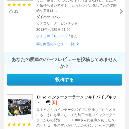
では「超百」ではないかもしれませんけど、とにか
く気持ち良いです！！ 元々シングル化してたので劇
的な変化は ...
33
ダイハツ コペン
カテゴリ：タービンキット
2013年4月25日 21:20
ひょこ＠「Ｒ」obe35
さん
同じ商品のレビュー一覧
あなたの愛車のパーツレビューを投稿してみません
か？
投稿する
Ｄino インタークーラーメッキＦパイプキッ
[8]
ト
ＤＴＭさんのインテークパイプに交換してからどう
にもこうにも気になってた純正の黒いインタークー
ラーからの配管・・・ Ｄinoさんに在庫があった＆
某ＢＬセールスマンがいたばかりに。。ｗｗ 気付い