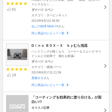
トレスもなく ...
61
ダイハツ コペン
カテゴリ：タービンキット
2013年9月1日 06:50
ねこの肉球 Mark I-h
さん
同じ商品のレビュー一覧
Dｉｎｏ ＢＯＸ－Ｘ ｂｙむら池流
ハンドリングが軽くなり コーナーもスムーズ サイ
ドシルとの効果で 捩れも軽減♪
ダイハツ コペン
カテゴリ：補強パーツ
2013年8月17日 21:58
19
黒猫キキ
さん
同じ商品のレビュー一覧
「コーティングを効果的に塗り分ける」が面
白い!?
オススメ記事