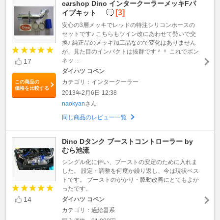
carshop Dino インタークーラーメッキFパ
[3]
イプキット
安心の3層メッキでレッドの特注シリコンホースの
セットです♪ こちらもツイン改にあわせて勢いで交
換♪ 純正品のメッキ加工品なので変化はありません
が、見た目のインパクトは抜群です＾＾ これでボン
ネッ ...
17
ダイハツ コペン
カテゴリ：インタークーラー
この商品の
価格を比較する
2013年2月6日 12:38
naokyan
さん
同じ商品のレビュー一覧
Dino Dタンク ブーストコントローラー by
むら池流
シングル化に伴い、ブーストの安定のために入れま
した。 設定・調整を何度か繰り返し、今は現状ベス
トです。 ブーストのかかり・脈動改善にとてもよか
ったです。
14
ダイハツ コペン
カテゴリ：過給器系