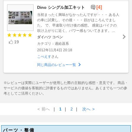
[4]
Dino シングル加工キット
当初まったく興味がなかったんですが・・・ ある人
の車に試乗し、その後・・・ 顔がほころんでまし
た。 で、早速取り付け後の感想。 感覚はバイクの
吹け上がりに近く、パワー感もついてきます。 ...
ダイハツ コペン
19
カテゴリ：過給器系
2012年11月4日 20:18
こぺえす
さん
同じ商品のレビュー一覧
※レビューは実際にユーザーが使用した際の主観的な感想・意見です。 商品・
サービスの価値を客観的に評価するものではありません。あくまでも一つの参
考としてご活用ください。
<
前へ
｜
1
｜
2
｜
次へ
>
パーツ・整備