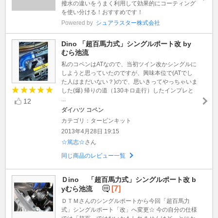
撥水の違いをうまく利用して効果的にコーティング
を使い分ける！おすすめです！
Powered by
シュアラスター株式会社
Dino 「超百馬力式」シングルポート改 by
むら池流
私のコペンはATなので、当初ツイン改かシングルに
しようと思っていたのですが、興味本位で(ATでし
た人はまだいない？)ので、思いきってやっちゃいま
した(爆) 帰りの道（130キロ走行）したインプレと
...
12
ダイハツ コペン
カテゴリ：タービンキット
2013年4月28日 19:15
☆篤志☆
さん
同じ商品のレビュー一覧
Ｄino 「超百馬力式」シングルポート改 b
[7]
yむら池流
ＤＴＭさんのシングルポートから今回「超百馬力
式」シングルポート「改」へ変更☆ 今の自分の仕様