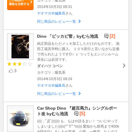
カテゴリ：吸気系
この商品の
価格を比較する
2014年10月3日 08:31
ヤオマガ＠編集長
さん
同じ商品のレビュー一覧
[2]
Dino 「ピッカピ管」byむら池流
純正部品をただメッキ加工しただけのものです。 池
田工場見学時に購入。 １０％割引と言いながら定価
で売られたようですOｒｚ つってもエンジンルーム
美化には必須です。
ダイハツ コペン
3
カテゴリ：吸気系
2014年10月3日 08:24
ヤオマガ＠編集長
さん
同じ商品のレビュー一覧
Car Shop Dino 『超百馬力』シングルポー
[5]
ト改 byむら池流
((((；ﾟДﾟ))))))) も、もはや語るまい！ ついにやって
しまいました(((o(*ﾟ▽ﾟ*)o))) 愛知から群馬まで400k
m弱走行しましたが高速、山路、一般道、なんのス