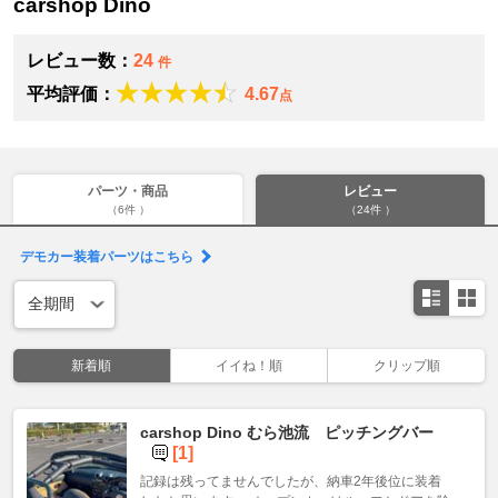
carshop Dino
レビュー数：
24
件
平均評価：
4.67
点
パーツ・商品
レビュー
（6件 ）
（24件 ）
デモカー装着パーツはこちら
新着順
イイね！順
クリップ順
carshop Dino むら池流 ピッチングバー
[1]
記録は残ってませんでしたが、納車2年後位に装着