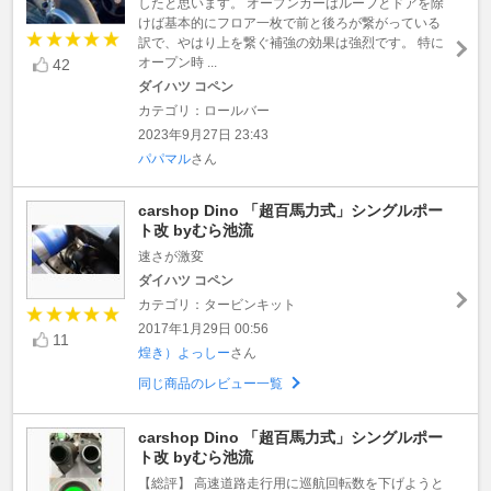
したと思います。 オープンカーはルーフとドアを除
けば基本的にフロア一枚で前と後ろが繋がっている
訳で、やはり上を繋ぐ補強の効果は強烈です。 特に
オープン時 ...
42
ダイハツ コペン
カテゴリ：ロールバー
2023年9月27日 23:43
パパマル
さん
carshop Dino 「超百馬力式」シングルポー
ト改 byむら池流
速さが激変
ダイハツ コペン
カテゴリ：タービンキット
2017年1月29日 00:56
11
煌き）よっしー
さん
同じ商品のレビュー一覧
carshop Dino 「超百馬力式」シングルポー
ト改 byむら池流
【総評】 高速道路走行用に巡航回転数を下げようと