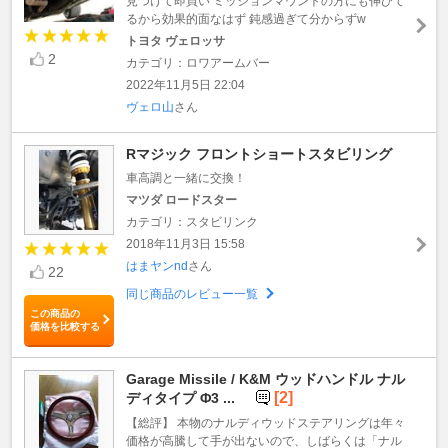
見つけて即買い ミッションマウントの方にも伸びて
るから効果的面なはず 鈍感過ぎて分からずw
トヨタ ヴェロッサ
2
カテゴリ：ロワアームバー
2022年11月5日 22:04
ヴェロ山
さん
Rマジック フロントショートスタビリング
車高調と一緒に交換！
マツダ ロードスター
カテゴリ：スタビリンク
2018年11月3日 15:58
はまヤンnd
さん
22
同じ商品のレビュー一覧
この商品の
価格を比較する
Garage Missile / K&M ウッドハンドル ナル
[2]
ディタイプ Φ3 ...
【総評】 本物のナルディウッドステアリングは年々
価格が高騰して手が出ないので、しばらくは「ナル