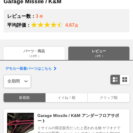
Garage Missile / K&M
レビュー数：
3
件
平均評価：
4.67
点
パーツ・商品
レビュー
（13件 ）
（3件 ）
デモカー装着パーツはこちら
新着順
イイね！順
クリップ順
Garage Missile / K&M アンダーフロアサポ
ート
ミサイルの限定販売だったと思われる物 ヤフオクで