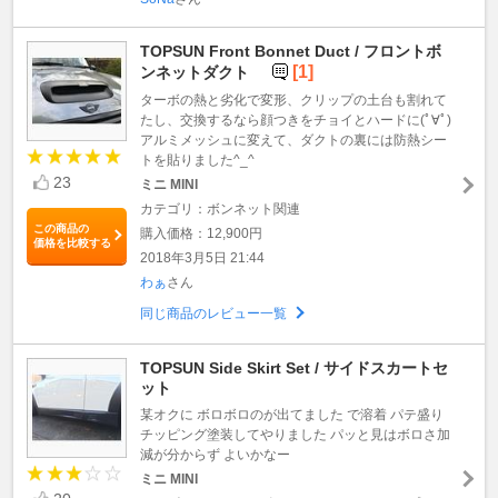
TOPSUN Front Bonnet Duct / フロントボ
[1]
ンネットダクト
ターボの熱と劣化で変形、クリップの土台も割れて
たし、交換するなら顔つきをチョイとハードに(ﾟ∀ﾟ)
アルミメッシュに変えて、ダクトの裏には防熱シー
トを貼りました^_^
23
ミニ MINI
カテゴリ：ボンネット関連
この商品の
購入価格：12,900円
価格を比較する
2018年3月5日 21:44
わぁ
さん
同じ商品のレビュー一覧
TOPSUN Side Skirt Set / サイドスカートセ
ット
某オクに ボロボロのが出てました で溶着 パテ盛り
チッピング塗装してやりました パッと見はボロさ加
減が分からず よいかなー
ミニ MINI