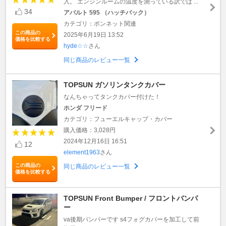
入。 エンジンルームの温度を測っている訳では ...
34
アバルト 595 （ハッチバック）
カテゴリ：ボンネット関連
この商品の
2025年6月19日 13:52
価格を比較する
hyde☆☆
さん
同じ商品のレビュー一覧
TOPSUN ガソリンタンクカバー
なんちゃってタンクカバー付けた！
ホンダ フリード
カテゴリ：フューエルキャップ・カバー
購入価格：3,028円
2024年12月16日 16:51
12
element1963
さん
この商品の
同じ商品のレビュー一覧
価格を比較する
TOPSUN Front Bumper / フロントバンパ
ー
va後期バンパーです s4フォグカバーを加工して前