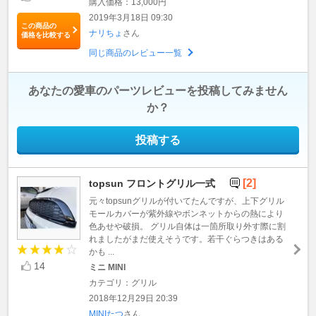
購入価格：13,000円
2019年3月18日 09:30
この商品の
ナリちょ
さん
価格を比較する
同じ商品のレビュー一覧
あなたの愛車のパーツレビューを投稿してみません
か？
投稿する
[2]
topsun フロントグリル一式
元々topsunグリルが付いてたんですが、上下グリル
モールカバーが紫外線やボンネットからの熱により
色あせや破損。 グリル自体は一箇所取り外す際に割
れましたがまだ使えそうです。若干ぐらつきはある
かも ...
14
ミニ MINI
カテゴリ：グリル
2018年12月29日 20:39
MINIたつ
さん