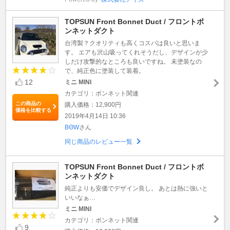
TOPSUN Front Bonnet Duct / フロントボ
ンネットダクト
台湾製？クオリティも高くコスパは良いと思いま
す。 エアも沢山吸ってくれそうだし、デザインが少
しだけ攻撃的なところも良いですね。 未塗装なの
で、純正色に塗装して装着。
12
ミニ MINI
カテゴリ：ボンネット関連
この商品の
購入価格：12,900円
価格を比較する
2019年4月14日 10:36
BΘW
さん
同じ商品のレビュー一覧
TOPSUN Front Bonnet Duct / フロントボ
ンネットダクト
純正よりも安価でデザイン良し。 あとは熱に強いと
いいなぁ…
ミニ MINI
カテゴリ：ボンネット関連
9