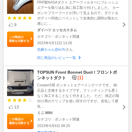
FRP製NASAダクト エアーフィルターにフレッシュ
エアーを取り込む為に加工取り付けしました。 カー
ボンケブラーフードが浮いて見えるので、ダクトを
ボディー同色にペイントして全体的に調和が取れた
感じに ...
9
ダイハツ エッセカスタム
カテゴリ：ボンネット関連
この商品の
価格を比較する
2023年4月12日 13:26
也麻ちゃん@ecｦc
さん
同じ商品のレビュー一覧
TOPSUN Front Bonnet Duct / フロントボ
[1]
ンネットダクト
CooperS用 ボンネットエアーインテークです。 純
正品と交換するタイプです。フィッティングも悪く
なく加工することなく付きました。 ただ、純正の取
付け用のクリップを使い回すのですが、劣化して硬
化 ...
13
ミニ MINI
カテゴリ：ボンネット関連
この商品の
価格を比較する
2023年4月6日 08:25