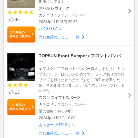
期用にしてます
スバル レヴォーグ
カテゴリ：フロントバンパー
46
2024年11月15日 20:53
たく8888
さん
この商品の
価格を比較する
同じ商品のレビュー一覧
TOPSUN Front Bumper / フロントバンパ
ー
ヤフオクにてフロントバンパー購入しました。 リッ
プスポイラーほしいがためです。 フォグありの方に
リップを付けたかったのですが、加工が必要なた
め、そのままつけました。 元々のナンバープレート
の取付 ...
13
スズキ スイフトスポーツ
カテゴリ：フロントバンパー
この商品の
価格を比較する
購入価格：14,000円
2024年11月2日 10:00
あっきー_HT81S
さん
同じ商品のレビュー一覧