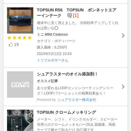
TOPSUN R56 TOPSUN ボンネットエア
[1]
ーインテーク
連休中に安く買えました。 冷却効率アップしてくれ
れば良いな⭕️
ミニ MINI Clubman
カテゴリ：ボディパーツ
19
購入価格：6,250円
2024年5月12日 10:43
トリプルボギー
さん
シュアラスターのオイル添加剤！
オススメ記事
走りが変わるLOOPエンジンコーティングシリー
ズ！LOOPパワーショットの相乗効果あり！
Powered by
シュアラスター株式会社
TOPSUN クロームメッキリング
メーター、シフト、ドリンクホルダー、スピーカー
等周りのクロームメッキカバー26点 脱脂後、両面
テープで被せて貼るだけ 自己満です