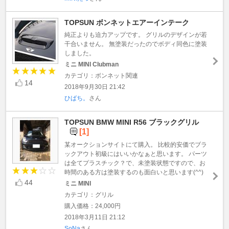
TOPSUN ボンネットエアーインテーク
純正よりも迫力アップです。 グリルのデザインが若
干合いません。 無塗装だったのでボディ同色に塗装
しました。
ミニ MINI Clubman
カテゴリ：ボンネット関連
14
2018年9月30日 21:42
ひばち。
さん
TOPSUN BMW MINI R56 ブラックグリル
[1]
某オークションサイトにて購入。 比較的安価でブラ
ックアウト初級にはいいかなぁと思います。 パーツ
は全てプラスチック？で、未塗装状態ですので、お
時間のある方は塗装するのも面白いと思います(^^)
44
ミニ MINI
カテゴリ：グリル
購入価格：24,000円
2018年3月11日 21:12
SoNa
さん