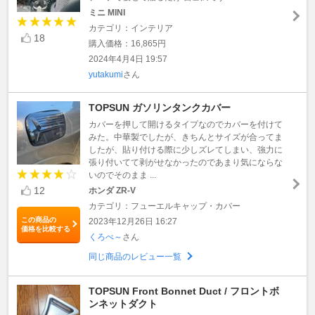
ミニ MINI
カテゴリ：インテリア
18
購入価格：16,865円
2024年4月4日 19:57
yutakumi
さん
TOPSUN ガソリンタンクカバー
カバーを押して開けるタイプなのでカバーを付けて
みた。中華製でしたが、きちんとサイズが合ってま
したが、貼り付ける際に少しズレてしまい、強力に
張り付いてて剥がせなかったのであまり気にならな
いのでそのまま ...
12
ホンダ ZR-V
カテゴリ：フューエルキャップ・カバー
この商品の
2023年12月26日 16:27
価格を比較する
くろべ～
さん
同じ商品のレビュー一覧
TOPSUN Front Bonnet Duct / フロントボ
ンネットダクト