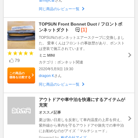
〓m@c〓
さん
同じ商品のレビュー一覧
TOPSUN Front Bonnet Duct / フロントボ
[1]
ンネットダクト
TOPSUNのボンネットエアースクープに交換しまし
た。 愛車くんはフロントの事故歴があり、ボンスト
は塗装で施工されています。
ミニ MINI
79
カテゴリ：ボンネット関連
2020年5月9日 19:30
この商品の
dragon K
さん
価格を比較する
同じ商品のレビュー一覧
アウトドアや車中泊を快適にするアイテムが
充実
オススメ記事
夏は強い日差しを反射して車内温度の上昇を抑え、
紫外線から車内を守るアウトドアや旅先での車中泊
にお勧めなのがアイズ「マルチシェード」
Powered by
株式会社アイズ