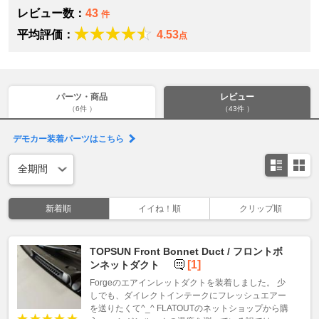
レビュー数：
43
件
平均評価：
4.53
点
パーツ・商品
レビュー
（6件 ）
（43件 ）
デモカー装着パーツはこちら
新着順
イイね！順
クリップ順
TOPSUN Front Bonnet Duct / フロントボ
[1]
ンネットダクト
Forgeのエアインレットダクトを装着しました。 少
しでも、ダイレクトインテークにフレッシュエアー
を送りたくて^_^ FLATOUTのネットショップから購