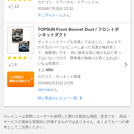
カテゴリ：ドアパネル・ドアハンドル
12
2016年7月26日 22:32
不二子ちゃ～ん
さん
TOPSUN Front Bonnet Duct / フロントボ
ンネットダクト
ボンネットスクープを交換してみました。 みんカラ
のＰ氏のパーツレビューにあった写真が格好良く
て、衝動買いです。 特に吸気を気に掛けるほど弄っ
てはいないでので、降車後の熱抜けが良くなればい
いなぁ程度の ...
8
ミニ MINI
カテゴリ：ボンネット関連
この商品の
価格を比較する
2016年5月15日 15:05
mini hal
さん
同じ商品のレビュー一覧
※レビューは実際にユーザーが使用した際の主観的な感想・意見です。 商品・
サービスの価値を客観的に評価するものではありません。あくまでも一つの参
考としてご活用ください。