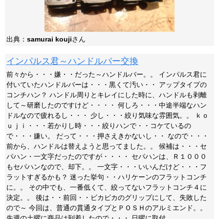
出典：
samurai kouji
さん
インパルス君～ハンドルバー交換
前々から・・・嫌・・だった～ハンドルバー。。 インパルス君に
付いていたハンドルバーは・・・黒くて汚い・・ アップタイプの
コンチハン？ ハンドル周りとキレイにした時に、ハンドルも剥離
して～研磨したのですけど・・・・ 何しろ・・・中途半端なハン
ドルなので疲れるし・・・ 少し・・・絞り気味な雰囲気。。 ｋｏ
ｕｊｉ・・・若かりし時・・・絞りハンで・・コケているの
で・・・嫌い。 だって・・・押さえきかないし・・ なので・・・
前から、ハンドルは替えようと思ってました。。 候補は・・・セ
パハン・一文字だったのですが・・・・ セパハンは、Ｒ１０００
もセパハンなので、却下。。 一文字・・・いいんだけど・・・フ
ラットすぎるかも？ 迷った挙句・・ハリケーンのフラットコンチ
に。。 その中でも、一番低くて、絞ってないフラットコンチ４に
決定。。 後は・・前回・・ビカビカのグリップにして、失敗した
ので～ 今回は、普通の貫通タイプとＰＯＳＨのアルミエンド。。
先週の土曜に商品は到着したので・・・ 日曜に取付。。