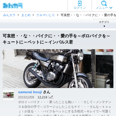
ログイン
メニュー
みんカラ
まとめ
クルマいじり
可哀想・・な・・バイクに・・愛の手を～ 
カテゴリ
▼
可哀想・・な・・バイクに・・愛の手を～ボロバイクを～
キュートに～ペットに～インパルス君
samurai kouji
さん
2015/12/09
12,218
ボロイ～バイク・・・乗ったことも無い・・・そして～メンテナン
ス＆自分の手で～コラージュしたこともナイ・・・そんな～ｋｏｕ
ｊｉが送る・・・バイクをペットにする方程式～キレイで～可愛く