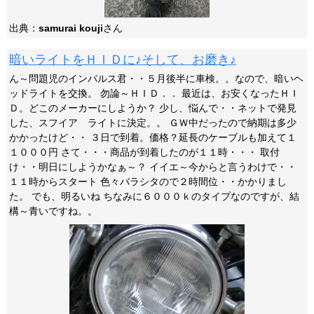
出典：
samurai kouji
さん
暗いライトをＨＩＤに♪そして、お磨き♪
ん～問題児のインパルス君・・５月後半に車検。。なので、暗いヘ
ッドライトを交換。 勿論～ＨＩＤ．． 最近は、お安くなったＨＩ
Ｄ。どこのメーカーにしようか？ 少し、悩んで・・ネットで発見
した、スフイア ライトに決定。。 ＧＷ中だったので納期は多少
かかったけど・・ ３日で到着。価格？延長のケーブルも加えて１
１０００円 さて・・・商品が到着したのが１１時・・・ 取付
け・・明日にしようかなぁ～？ イイエ～今からと言うわけで・・
１１時からスタート 色々バラシタので２時間位・・かかりまし
た。 でも、明るいね ちなみに６０００ｋのタイプなのですが、結
構～青いですね。。