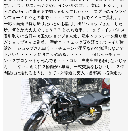
す。。 で、見つかったのが、インパルス君。。実は、ｋｏｕｊｉ
～このバイクの事まるで知りませんでしたが・・スズキのインライ
ンフォー４００との事で～・・・マア～これでイイって落札。。
一応～自走で持ち帰りたいとのお話は、出品ショップさんにした
所、何とか大丈夫でしょう？？ とのお返事。。 さて～インパルス
君引取りの当日～埼玉のショップさん迄、電車＆タクシーを乗り継
ぎショップさんに到着。 手続き・チェック等を済まして～イザ横
浜迄！ ショップさん曰く・・チェーンが限界なので無理しないで
下さいと・・・ とに各走り始めると・・・・・ 何じゃ～チェー
ン・スプロケットが死んでる・・・コレ～自走出来るわけないじゃ
ん！！ 幸い～近くに２輪館が♪ 早速、一式交換をお願いし～ ２時
間後には走れるように♪ さて～外環道に突入～首都高～横浜迄の ...