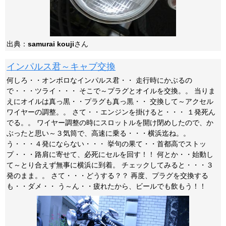
出典：
samurai kouji
さん
インパルス君～キャブ交換
何しろ・・オンボロなインパルス君・・ 走行時にかぶるの
で・・・ツライ・・・ そこで～プラグとオイルを交換。。 当りま
えにオイルは真っ黒・・プラグも真っ黒・・ 交換して～アクセル
ワイヤーの調整。。 さて・・エンジンを掛けると・・・ １発死ん
でる。。 ワイヤー調整の時にスロットルを開け閉めしたので、か
ぶったと思い～３気筒で、高速に乗る・・・横浜迄ね。。
う・・・４発にならない・・・ 挙句の果て・・首都高でストッ
プ・・・路肩に寄せて、必死にセルを回す！！ 何とか・・始動し
て～とり合えず無事に横浜に到着。 チェックしてみると・・・３
発のまま。。 さて・・・どうする？？ 再度、プラグを交換する
も・・ダメ・・ う～ん・・疲れたから、ビールでも飲もう！！