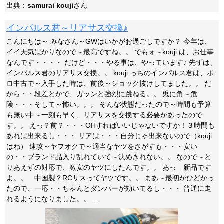
出典：
samurai kouji
さん
インパルス君～リアサス交換♪
こんにちは～ みなさん～GWはいかがお過ごしですか？ 今年は、
イイ天気ばかりなので～最高ですね。。 でもォ～kouji は、お仕事
なんです・・・・ だけど・・・やる事は、やっています♪ 先ずは、
インパルス君のリアサス交換。。 kouji っちのインパルス君は、ボ
ロ中古で～入手した時は、前後～ショック抜けしてました。。 だ
から・・段差とかで、ガッンと強烈に跳ねる。。 兎に角～危
険・・・そして～怖い。。。 そんな状態だったので～時間も予算
も無い中～一刻も早く、リアサスを交換する必要があったので
す。。 えっ？前？・・・OHすればいいじゃないですか！３時間も
あれば出来るし・・・ リアは・・・自分じゃ出来ないので（kouji
はね） 速攻～ヤフオクで～適当なヤツをさがすも・・・安い
の・・ブランド品入り乱れていて～決めきれない。。 なので～と
りあえずの対応で、激安のヤツにしたんです。。 あっ 新品です
よ。。 中国製？RCサスってヤツです。。 まあ～最初がひどかっ
たので、一応・・ちゃんとダンパーが効いてるし・・・ 普通に走
れるようになりました。。 ...