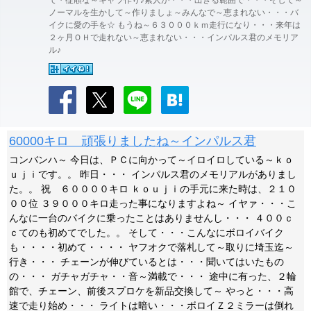
て・従順な～キャラ作り♪素人が・・・出きる範囲で・・・そして～
ノーマルを生かして～作りましょ～みんなで～恵まれない・・・バ
イクに愛の手を☆ もうね～６３０００ｋｍ走行になり・・・来年は
２ヶ月ＯＨで走れない～恵まれない・・・インパルス君のメモリア
ル♪
60000キロ 頑張りましたね～インパルス君
コンバンハ～ 今日は、ＰＣに向かって～イロイロしている～ｋｏ
ｕｊｉです。。 昨日・・・ インパルス君のメモリアルがありまし
た。。 祝 ６００００キロ ｋｏｕｊｉの手元に来た時は、２１０
００位 ３９０００キロ走った事になりますよね～ イヤァ・・・こ
んなに一台のバイクに乗ったことはありませんし・・・ ４００ｃ
ｃてのも初めてでした。。 そして・・・こんなにボロイバイク
も・・・・初めて・・・・ ヤフオクで落札して～取りに埼玉迄～
行き・・・ チェーンが伸びているとは・・・聞いてはいたもの
の・・・ ガチャガチャ・・音～満載で・・・ 途中に有った、２輪
館で、チェーン、前後スプロケを新品交換して～ やっと・・・高
速で走り始め・・・ ライトは暗い・・・ボロイＺ２ミラーは倒れ