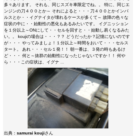
多々あります。 それも、同じスズキ車限定でね。。 特に、同じエ
ンジンの刀４００とか～ それによると・・・刀４００とかインパ
ルスとか・・イグナイタが壊れるケースが多くて～ 故障の色々な
症状の中に・・始動性の悪化もあるみたいです。 イグニッション
を１分以上～ONにして・・セルを回すと・・始動し易くなるみた
い。。 koujiの場合は・・・？？ どうだったか？記憶にないのです
が・・・ やってみましょ！１分以上～時間をおいて・・・セルス
タート。 あれ・・・セル１発！！ 朝一番は、３発の時もあるけ
ど・・・ 何と～抜群の始動性になったじゃないですか！！ 何や
ら・・・この症状は、イグナ ...
出典：
samurai kouji
さん