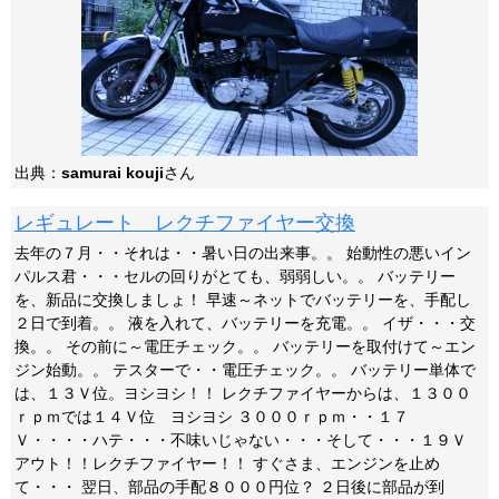
出典：
samurai kouji
さん
レギュレート レクチファイヤー交換
去年の７月・・それは・・暑い日の出来事。。 始動性の悪いイン
パルス君・・・セルの回りがとても、弱弱しい。。 バッテリー
を、新品に交換しましょ！ 早速～ネットでバッテリーを、手配し
２日で到着。。 液を入れて、バッテリーを充電。。 イザ・・・交
換。。 その前に～電圧チェック。。 バッテリーを取付けて～エン
ジン始動。。 テスターで・・電圧チェック。。 バッテリー単体で
は、１３Ｖ位。ヨシヨシ！！ レクチファイヤーからは、１３００
ｒｐｍでは１４Ｖ位 ヨシヨシ ３０００ｒｐｍ・・１７
Ｖ・・・・ハテ・・・不味いじゃない・・・そして・・・１９Ｖ
アウト！！レクチファイヤー！！ すぐさま、エンジンを止め
て・・・ 翌日、部品の手配８０００円位？ ２日後に部品が到