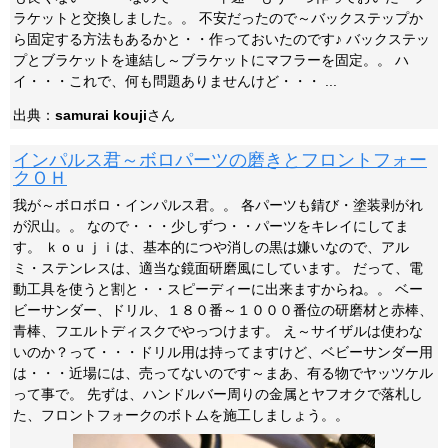
ラケットと交換しました。。 不安だったので～バックステップか
ら固定する方法もあるかと・・作っておいたのです♪ バックステッ
プとブラケットを連結し～ブラケットにマフラーを固定。。 ハ
イ・・・これで、何も問題ありませんけど・・・ ...
出典：
samurai kouji
さん
インパルス君～ボロパーツの磨きとフロントフォー
クＯＨ
我が～ボロボロ・インパルス君。。 各パーツも錆び・塗装剥がれ
が沢山。。 なので・・・少しずつ・・パーツをキレイにしてま
す。 ｋｏｕｊｉは、基本的につや消しの黒は嫌いなので、アル
ミ・ステンレスは、適当な鏡面研磨風にしています。 だって、電
動工具を使うと割と・・スピーディーに出来ますからね。。 ベー
ビーサンダー、ドリル、１８０番～１０００番位の研磨材と赤棒、
青棒、フエルトディスクでやっつけます。 え～サイザルは使わな
いのか？って・・・ドリル用は持ってますけど、ベビーサンダー用
は・・・近場には、売ってないのです～まあ、有る物でヤッツケル
って事で。 先ずは、ハンドルバー周りの金属とヤフオクで落札し
た、フロントフォークのボトムを施工しましょう。。