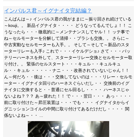
インパルス君～イグナイタ完結編？
こんばんは～♪ インパルス君の我がままに～振り回され続けている
～kouji。。 新品イグナイタ・・・・ どうなってるんでしょ！！ こ
うなったら・・・徹底的に～メンテナンスしてヤル！！ ッテ事で
ね～セルモーターを分解して清掃・・ブラシも交換。。 さらに～
中古実動なセルモーターも入手。。 そして～そして～新品のスタ
ーターリレーも入手♪ これで・・・イケルデショ♪ さて・・・バッ
テリーハーネスを外して、スターターリレー交換とセルモーター取
り付け。。 緊張のセルスタート・・・キュル・・キュルキュ
ル・・キュル ・・・・・ナニ・・・改善されていないじゃん！！
ん～何だろ・・後は・・・交換してないのは・・・リレー・セルモ
ーター・イグナイタ回りのハーネスぐらいだし・・ 交換前のイグ
ナイタに交換すると・・普通にセル回るし・・・・ ハーネスじゃ
ないよね？？？ あ～疲れた！！ で・・・翌日・・・ あっ・・・・
前に取り付けた～昇圧装置は・・・でも・・・ イグナイタからイ
グニッションコイルの中間に取り付けてあるだけだし・・・・ 関
係ないよね～・・ ...