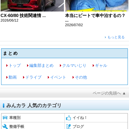
CX-60/80 技術関連情 ...
本当にビートで車中泊するの？
...
2026/06/12
2026/07/02
もっと見る
まとめ
トップ
編集部まとめ
クルマいじり
ギャル
動画
ドライブ
イベント
その他
ページの先頭へ ▲
みんカラ 人気のカテゴリ
車種別
イイね！
整備手帳
ブログ