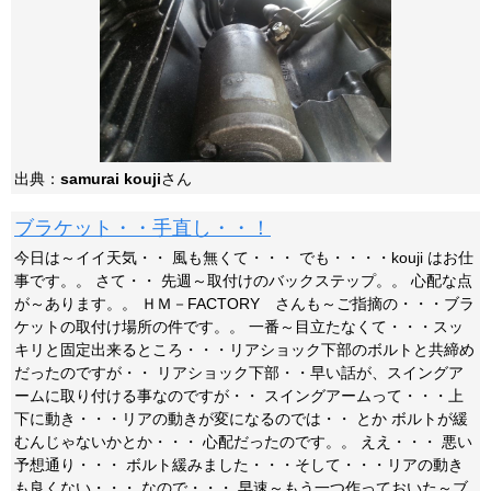
出典：
samurai kouji
さん
ブラケット・・手直し・・！
今日は～イイ天気・・ 風も無くて・・・ でも・・・・kouji はお仕
事です。。 さて・・ 先週～取付けのバックステップ。。 心配な点
が～あります。。 ＨＭ－FACTORY さんも～ご指摘の・・・ブラ
ケットの取付け場所の件です。。 一番～目立たなくて・・・スッ
キリと固定出来るところ・・・リアショック下部のボルトと共締め
だったのですが・・ リアショック下部・・早い話が、スイングア
ームに取り付ける事なのですが・・ スイングアームって・・・上
下に動き・・・リアの動きが変になるのでは・・ とか ボルトが緩
むんじゃないかとか・・・ 心配だったのです。。 ええ・・・ 悪い
予想通り・・・ ボルト緩みました・・・そして・・・リアの動き
も良くない・・・ なので・・・ 早速～もう一つ作っておいた～ブ