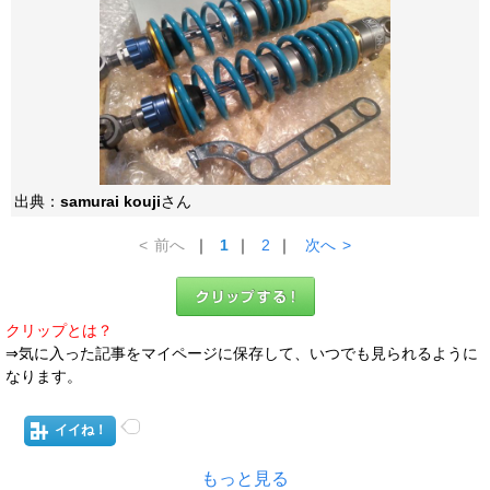
出典：
samurai kouji
さん
<
前へ
｜
1
｜
2
｜
次へ
>
クリップとは？
⇒気に入った記事をマイページに保存して、いつでも見られるように
なります。
イイね！
もっと見る