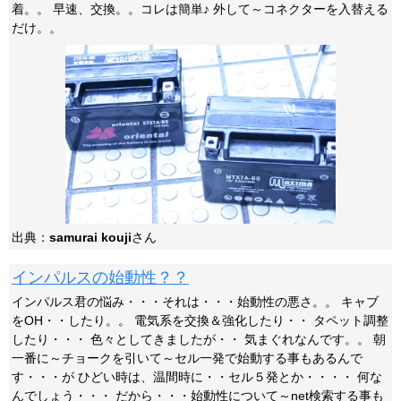
着。。 早速、交換。。コレは簡単♪ 外して～コネクターを入替える
だけ。。
出典：
samurai kouji
さん
インパルスの始動性？？
インパルス君の悩み・・・それは・・・始動性の悪さ。。 キャブ
をOH・・したり。。 電気系を交換＆強化したり・・ タペット調整
したり・・・ 色々としてきましたが・・ 気まぐれなんです。。 朝
一番に～チョークを引いて～セル一発で始動する事もあるんで
す・・・が ひどい時は、温間時に・・セル５発とか・・・・ 何な
んでしょう・・・ だから・・・始動性について～net検索する事も