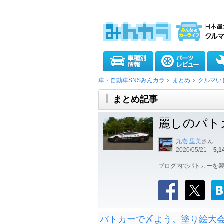
車・自動車SNSみんカラ
まとめ
クルマい
まとめ記事
麗しのパト
九壱 里美
さん
2020/05/21
5,1
ブログ内でパトカーを製
パトカーで〆よう。塗り絵大