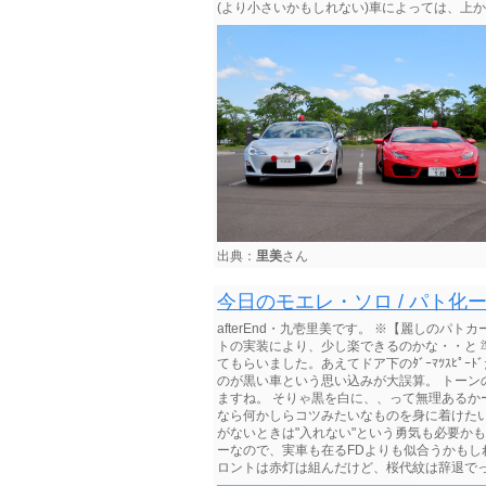
(より小さいかもしれない)車によっては、上か
出典：
里美
さん
今日のモエレ・ソロ / パト化ー ～
afterEnd・九壱里美です。 ※【麗しのパ
トの実装により、少し楽できるのかな・・と
てもらいました。あえてドア下のﾀﾞｰﾏﾂｽﾋﾟｰ
のが黒い車という思い込みが大誤算。 トーンの
ますね。 そりゃ黒を白に、、って無理あるかー
なら何かしらコツみたいなものを身に着けたいと
がないときは"入れない"という勇気も必要か
ーなので、実車も在るFDよりも似合うかもしれ
ロントは赤灯は組んだけど、桜代紋は辞退でっ。 