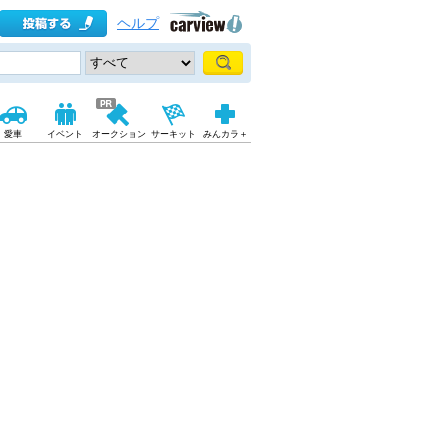
ヘルプ
愛車
イベント
オークション
サーキット
みんカラ＋