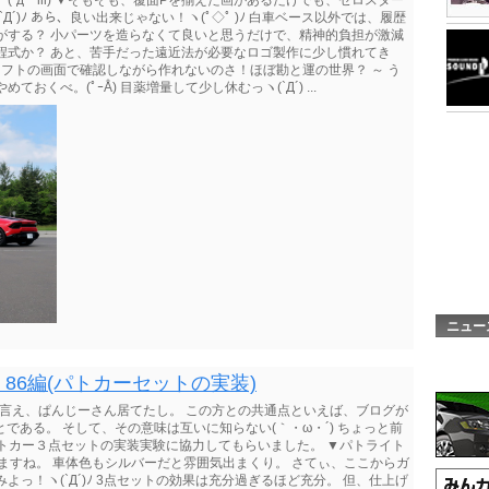
´д｀lll) ▼そもそも、覆面Pを揃えた画があるだけでも、ゼロスター
´)ﾉ あら、良い出来じゃない！ヽ(ﾟ◇ﾟ )ﾉ 白車ベース以外では、履歴
がする？ 小パーツを造らなくて良いと思うだけで、精神的負担が激減
程式か？ あと、苦手だった遠近法が必要なロゴ製作に少し慣れてき
ソフトの画面で確認しながら作れないのさ！ほぼ勘と運の世界？ ～ う
くべ。(ﾟｰÅ) 目薬増量して少し休むっヽ(`Д´) ...
ニュー
～ 86編(パトカーセットの実装)
～ とは言え、ぱんじーさん居てたし。 この方との共通点といえば、ブログが
である。 そして、その意味は互いに知らない(｀・ω・´) ちょっと前
パトカー３点セットの実装実験に協力してもらいました。 ▼パトライト
しますね。 車体色もシルバーだと雰囲気出まくり。 さてぃ、ここからガ
っ！ヽ(`Д´)ﾉ 3点セットの効果は充分過ぎるほど充分。 但、仕上げ