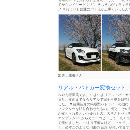
警察のロゴは入れられません。 うん・・映り込
てからレイヤード けど、そもそもがキラキラし
ノ それよりも普通にパト化が上手くいったんですけど
出典：
里美
さん
リアル・パトカー変換セット
ｱﾌｴﾝ九壱里美です。 いよいよリアル・パト
まり、覆面までならリアルで完全再現を目指し
した。 ▼前回紹介の掲載型パトライトの他に
フレクターを貼り合わせたもの。 何と、そ
が変えられるという優れもの。大きさもバッチ
エンブレム PCからカラーコピーして、丸く
で覆いました。 つまり平面w けど、中々でしょ
く、必ずこのような円形の 台座 が付いてま