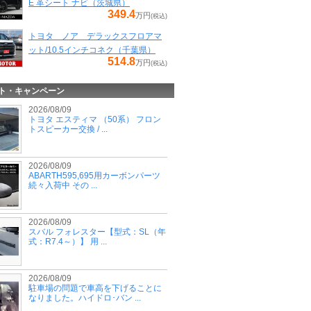
E 革シート ナビ（茨城県）
349.4
万円
(税込)
トヨタ ノア デラックスフロアマ
ット/10.5インチコネク（千葉県）
514.8
万円
(税込)
ト・キャンペーン
2026/08/09
トヨタ エスティマ （50系） フロン
トスピーカー交換 / ...
2026/08/09
ABARTH595,695用カーボンパーツ
続々入荷中 その ...
2026/08/09
スバル フォレスター【型式：SL（年
式：R7.4～）】 用 ...
2026/08/09
駐車場の問題で車高を下げることに
なりました。ハイドロ･バン ...