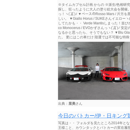
※タイムカプセル計画 からの ※派生/色相研
探し、狂ったように大人の塗り絵大会を開催。
っ！ヽ(`Д´)ﾉ ▼ベースのRosso Mars / 
しい。 ▼Giallo Horus / SUKEさんイエ
してたかも・・ Verde Mantisしまった！並
co Monocerus / EVOかずさんっヽ(`Д´)ﾉ 安
なるかと思ったら、そうでもない？ ▼Blu G
た。 更にはこの車だけ 陸運では不可能な特殊ナ
出典：
里美
さん
今日のパトカー/伊・日キング
写真は・・ フォルダを見たところ2014年と
王様こと、カウンタックとパトカーの実在履歴