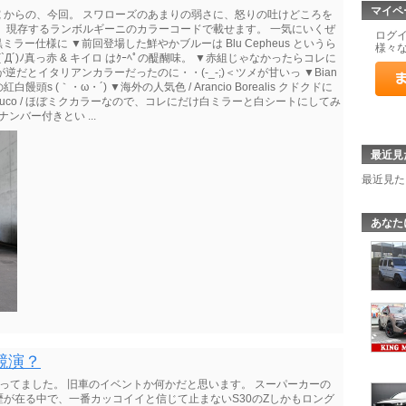
マイペ
究 からの、今回。 スワローズのあまりの弱さに、怒りの吐けどころを
 現存するランボルギーニのカラーコードで載せます。 一気にいくぜ
ログ
片方を黒ミラー仕様に ▼前回登場した鮮やかブルーは Blu Cepheus というら
様々
ローヽ(`Д´)ﾉ真っ赤 & キイロ はｸｰﾍﾟの醍醐味。 ▼赤組じゃなかったらコレに
びが逆だとイタリアンカラーだったのに・・(-_-;)＜ツメが甘いっ ▼Bian
定の紅白饅頭s (｀・ω・´) ▼海外の人気色 / Arancio Borealis クドクドに
lauco / ほぼミクカラーなので、コレにだけ白ミラーと白シートにしてみ
ンバー付きとい ...
最近見
最近見た
あなた
競演？
なってました。 旧車のイベントか何かだと思います。 スーパーカーの
が在る中で、一番カッコイイと信じて止まないS30のZしかもロング