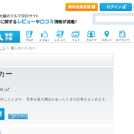
ブログ
イイね！
レビュー
フォト
グループ
スポット
カーライフ
じり
麗しのパトカー
カー
49
作したときや、 実車を撮る機会があったときの記事をまとめます。
会