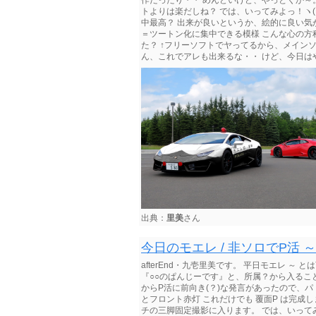
作だったり・・ めんどいけど、やっとくか～。(
トよりは楽だしね？ では、いってみよっ！ヽ(`Д
中最高？ 出来が良いというか、絵的に良い気
＝ツートン化に集中できる模様 こんな心の方
た？ ↑フリーソフトでヤってるから、メイン
ん、これでアレも出来るな・・ けど、今日はやめてお
出典：
里美
さん
今日のモエレ / 非ソロでP活 
afterEnd・九壱里美です。 平日モエレ 
『○○のぱんじーです』と、所属？から入ること
からP活に前向き(？)な発言があったので、
とフロント赤灯 これだけでも 覆面P は完成
チの三脚固定撮影に入ります。 では、いってみよ