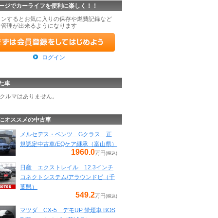
ージでカーライフを便利に楽しく！！
インするとお気に入りの保存や燃費記録など
な管理が出来るようになります
ログイン
た車
クルマはありません。
にオススメの中古車
メルセデス・ベンツ Gクラス 正
規認定中古車/EQケア継承（富山県）
1960.0
万円
(税込)
日産 エクストレイル 12.3インチ
コネクトシステム/アラウンドビ（千
葉県）
549.2
万円
(税込)
マツダ CX-5 デモUP 禁煙車 BOS