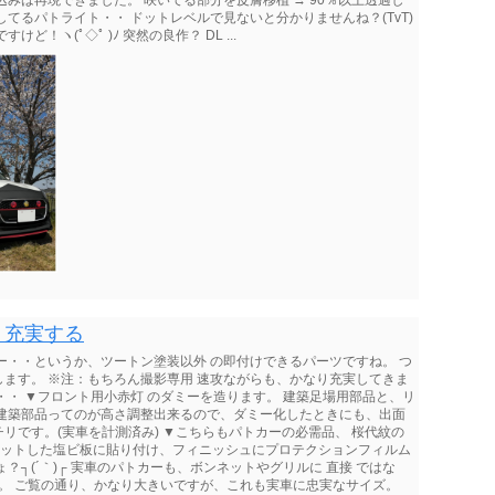
みは再現できました。 咲いてる部分を皮膚移植 → 90％以上透過し
てるパトライト・・ ドットレベルで見ないと分かりませんね？(TvT)
！ヽ(ﾟ◇ﾟ )ﾉ 突然の良作？ DL ...
、充実する
カー・・というか、ツートン塗装以外 の即付けできるパーツですね。 つ
ます。 ※注：もちろん撮影専用 速攻ながらも、かなり充実してきま
・・ ▼フロント用小赤灯 のダミーを造ります。 建築足場用部品と、リ
の建築部品ってのが高さ調整出来るので、ダミー化したときにも、出面
リです。(実車を計測済み) ▼こちらもパトカーの必需品、 桜代紋の
カットした塩ビ板に貼り付け、フィニッシュにプロテクションフィルム
？┐(´｀)┌ 実車のパトカーも、ボンネットやグリルに 直接 ではな
す。 ご覧の通り、かなり大きいですが、これも実車に忠実なサイズ。