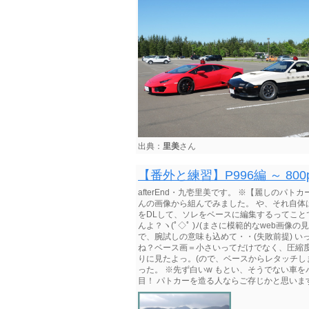
出典：
里美
さん
【番外と練習】P996編 ～ 8
afterEnd・九壱里美です。 ※【麗しのパ
んの画像から組んでみました。 や、それ自体
をDLして、ソレをベースに編集するってことで
んよ？ヽ(ﾟ◇ﾟ )ﾉ(まさに模範的なweb画像
で、腕試しの意味も込めて・・(失敗前提) いって
ね？ベース画＝小さいってだけでなく、圧縮度数
りに見たよっ。(ので、ベースからレタッチしま
った。 ※先ず白いw もとい、そうでない車
目！ パトカーを造る人ならご存じかと思いますが、