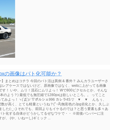
00pxの画像はパト化可能か？
トカー】まとめはコチラ 今回のパト活は異例 & 番外？ みんカラユーザーさ
はレアケースではないけど、原画像ではなく、webに上がってる画像
す！ いや、ムリ！流石にムリよっ！ Wで800ピクセルとか、そんな
の見本のよう？) 最低でも無圧縮で1280pxは欲しいところ。。 ってこと
みよっ！ヽ(`Д´)ﾉ ▽ポルシェ996 カレラ4S ▽ ▼ ▼ んもぅ、
が高く、とても軽量というね？(ﾟｰÅ)無彩色のJpg劣化とか、久しぶ
した(-_-;) それでも、前回よりもイケるのでは？と思う要素も多々あ
をパト化する自体がどうかしてるぜなワケで・・ ※前後バンパーに注
 (や、いねーし)ギミック ...