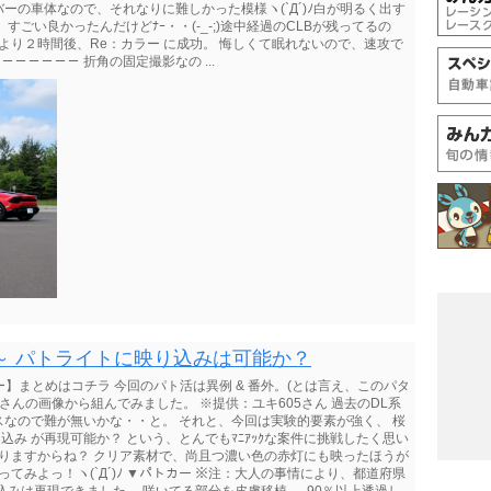
の車体なので、それなりに難しかった模様ヽ(`Д´)ﾉ白が明るく出す
ごい良かったんだけどﾅｰ・・(-_-;)途中経過のCLBが残ってるの
より２時間後、Re：カラー に成功。 悔しくて眠れないので、速攻で
－－－－－－ 折角の固定撮影なの ...
～ パトライトに映り込みは可能か？
トカー】まとめはコチラ 今回のパト活は異例 & 番外。(とは言え、このパタ
さんの画像から組んでみました。 ※提供：ユキ605さん 過去のDL系
なので難が無いかな・・と。 それと、今回は実験的要素が強く、 桜
込み が再現可能か？ という、とんでもﾏﾆｱｯｸな案件に挑戦したく思い
ありますからね？ クリア素材で、尚且つ濃い色の赤灯にも映ったほうが
てみよっ！ヽ(`Д´)ﾉ ▼パトカー ※注：大人の事情により、都道府県