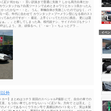
`Д´)ﾉ 何かね・・ 言い訳抜きで普通に失敗？ しかも両方白車だか
先ず、カウンタックね？白黒ツートンで止めときゃワリとカッコ良かったん
なかったかなー・・と。 うん、車輛自体が失敗こいたのではなく、パ
Å) 一応、年代に合わせて カウンタック＝ブーメラン型になる前のスト
、拘ってみたのですが・・ 最近、上手くいってただけに残念。 更には題
だなぁ。。』と察してしまった為、桜代紋ナシ、サイドのロゴもナシ！
しよう。 次、頑張るべ。(｀・ω・´) ～ ちょっとグラ ...
イベン
横以外
トカー】まとめはコチラ 前回のスペシャルP撮影 にて、自分の車での
直、もう白い車でしかヤならいっヽ(`Д´)ﾉ な、方向で とは言え、こ
グのメインであるべくウラカン号で 真横以外のパト化って、実は未製