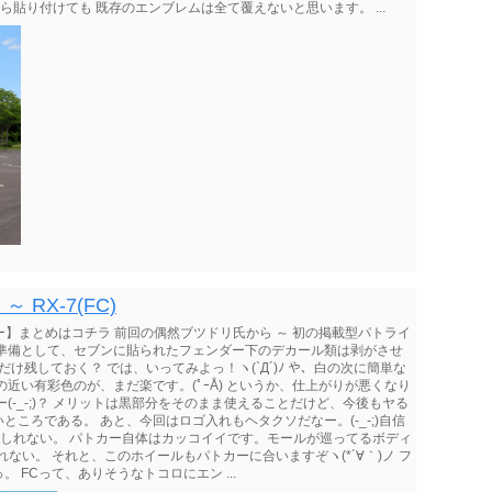
ら貼り付けても 既存のエンブレムは全て覆えないと思います。 ...
 RX-7(FC)
トカー】まとめはコチラ 前回の偶然ブツドリ氏から ～ 初の掲載型パトライ
 準備として、セブンに貼られたフェンダー下のデカール類は剥がさせ
ﾄﾞだけ残しておく？ では、いってみよっ！ヽ(`Д´)ﾉ や、白の次に簡単な
近い有彩色のが、まだ楽です。(ﾟｰÅ) というか、仕上がりが悪くなり
(-_-;)？ メリットは黒部分をそのまま使えることだけど、今後もヤる
ころである。 あと、今回はロゴ入れもヘタクソだなー。(-_-;)自信
もしれない。 パトカー自体はカッコイイです。モールが巡ってるボディ
ない。 それと、このホイールもパトカーに合いますぞヽ(*´∀｀)ノ フ
FCって、ありそうなトコロにエン ...