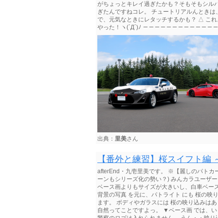
がちょっとキレイ過ぎたかも？そもそもシルバー
ぎたんですねコレ。 チュートリアルんときは、す
で、元気なときにレタッチするかも？ △ これ
やった！ヽ(`Д´)ﾉ －－－－－－－－－－－－－
出典：
里美
さん
【番外と練習】桜スイフト編 
afterEnd・九壱里美です。 ※【麗しのパ
ーンもシリーズ化の勢い？) みんカラユーザー
ベース画よりもサイズが大きいし、白車ベース
背景の写真 を元に、パトライト にも 桜の映り
ます。 ボディやガラスには 桜の映り込みは
自然ってことですよっ。 ▼ベース画 では、いっ