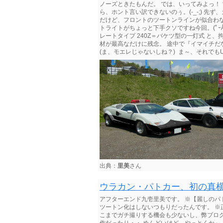
ノーズときたもんだ。 では、いってみよっ！ヽ(
ら、ホント言い訳できないのぅ。(-_-;) 
だけど、フロントのツートンラインが似合わ
トライトがちょっと下手クソですね今回。(ﾟｰ
レートタイプ 240Z＝バケツ型の一灯式 と
材が最高なだけに残念。 途中で『イマイチ
(ま、モエレじゃないしね？) ま～、それでもUPは
出典：
里美
さん
ウラカン・パトカー、初の真
アフターエンド九壱里美です。 ※【麗しのパ
ツートン化はしないつもりだったんです。 ※正
こまでガチ撮りする機会も少ないし、弊ブロ