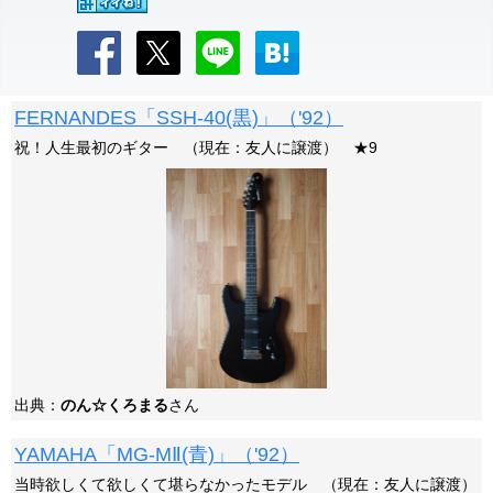
FERNANDES「SSH-40(黒)」（'92）
祝！人生最初のギター （現在：友人に譲渡） ★9
出典：
のん☆くろまる
さん
YAMAHA「MG-MⅡ(青)」（'92）
当時欲しくて欲しくて堪らなかったモデル （現在：友人に譲渡）