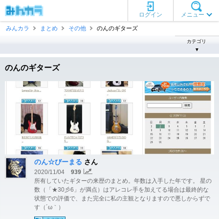
ログイン
メニュー
みんカラ
まとめ
その他
のんのギターズ
カテゴリ
▼
のんのギターズ
のん☆びーまる
さん
2020/11/04
939
所有していたギターの来歴のまとめ。年数は入手した年です。 星の
数（「★30彡6」が満点）はアレコレ手を加えてる場合は最終的な
状態での評価で、また完全に私の主観となりますので悪しからずで
す（´ω｀）