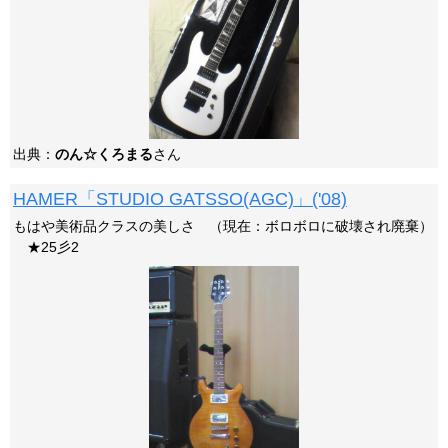
出典：
のん☆くろまる
さん
HAMER「STUDIO GATSSO(AGC)」('08)
もはや美術品クラスの美しさ （現在：ボロボロに破壊され廃棄）
★25彡2