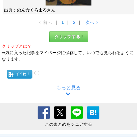
出典：
のん☆くろまる
さん
<
前へ
｜
1
｜
2
｜
次へ
>
クリップとは？
⇒気に入った記事をマイページに保存して、いつでも見られるように
なります。
イイね！
もっと見る
このまとめをシェアする