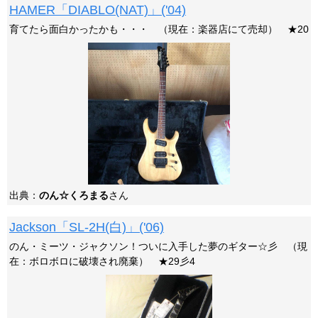
HAMER「DIABLO(NAT)」('04)
育てたら面白かったかも・・・ （現在：楽器店にて売却） ★20
出典：
のん☆くろまる
さん
Jackson「SL-2H(白)」('06)
のん・ミーツ・ジャクソン！ついに入手した夢のギター☆彡 （現
在：ボロボロに破壊され廃棄） ★29彡4