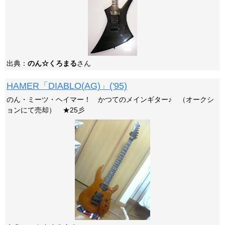
出典：
のん☆くろまる
さん
HAMER「DIABLO(AG)」('95)
のん・ミーツ・ヘイマー！ かつてのメインギター♪ （オークシ
ョンにて売却） ★25彡