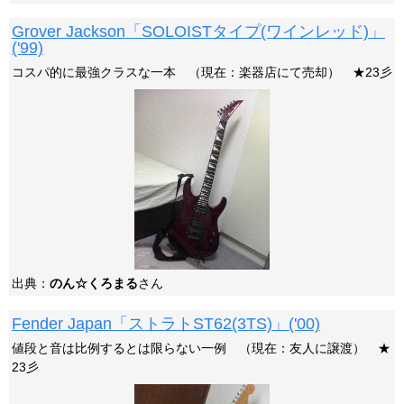
Grover Jackson「SOLOISTタイプ(ワインレッド)」
('99)
コスパ的に最強クラスな一本 （現在：楽器店にて売却） ★23彡
出典：
のん☆くろまる
さん
Fender Japan「ストラトST62(3TS)」('00)
値段と音は比例するとは限らない一例 （現在：友人に譲渡） ★
23彡