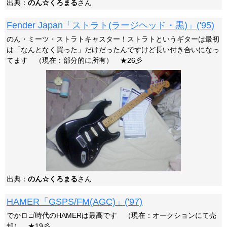
出典：
のん☆くろまる
さん
Fender Japan「ストラト(ラージヘッド・黒)」('95)
のん・ミーツ・ストラトキャスター！ストラトというギターは最初
は「なんとなく買った」だけだったんですけど長い付き合いになっ
てます （現在：部分的に所有） ★26彡
出典：
のん☆くろまる
さん
HAMER「GSPS/FM(AGC)」('97)
でかロゴ時代のHAMERは最高です （現在：オークションにて売
却） ★19彡