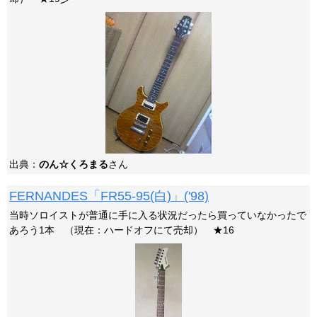
出典：
のん☆くろまる
さん
FERNANDES「FR55-95(白)」('98)
当時ソロイストが普通に手に入る状況だったら買っていなかったで
あろう1本 （現在：ハードオフにて売却） ★16