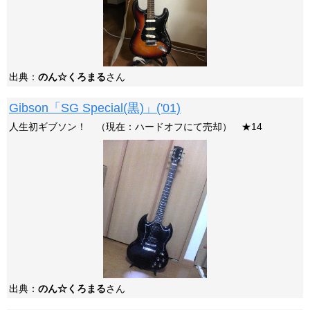
出典：
のん☆くろまる
さん
Gibson「SG Special(黒)」('01)
人生初ギブソン！ （現在：ハードオフにて売却） ★14
出典：
のん☆くろまる
さん