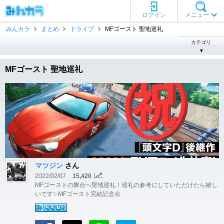
ログイン
メニュー
みんカラ
まとめ
ドライブ
MFゴースト 聖地巡礼
カテゴリ
▼
MFゴースト 聖地巡礼
マツジン
さん
2022/02/07
15,420
MFゴーストの舞台へ聖地巡礼！巡礼の参考にしていただけたら嬉し
いです✨MFゴースト完結記念㊗