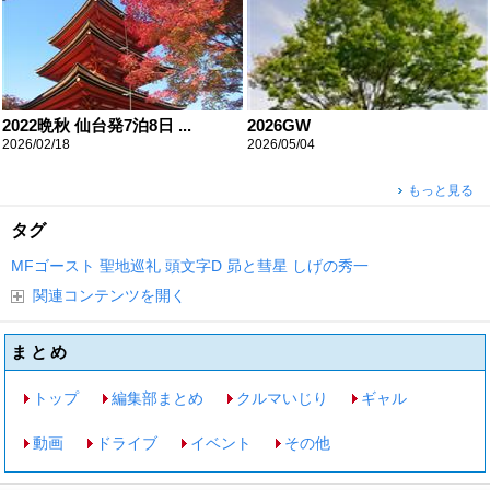
2022晩秋 仙台発7泊8日 ...
2026GW
2026/02/18
2026/05/04
もっと見る
タグ
MFゴースト
聖地巡礼
頭文字D
昴と彗星
しげの秀一
関連コンテンツを開く
まとめ
トップ
編集部まとめ
クルマいじり
ギャル
動画
ドライブ
イベント
その他