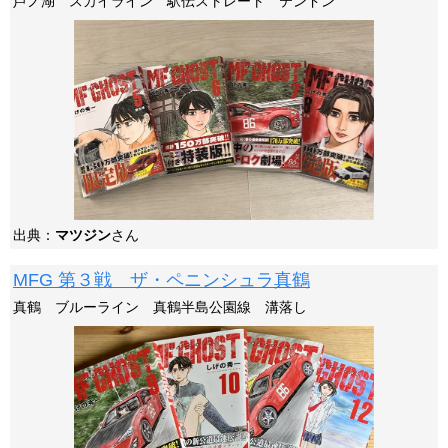
芦ノ湖 スカイライン 駅伝ストレート テンドン
出典：
マツジン
さん
MFG 第３戦 ザ・ペニンシュラ真鶴
真鶴 ブルーライン 真鶴半島公園線 溝落し