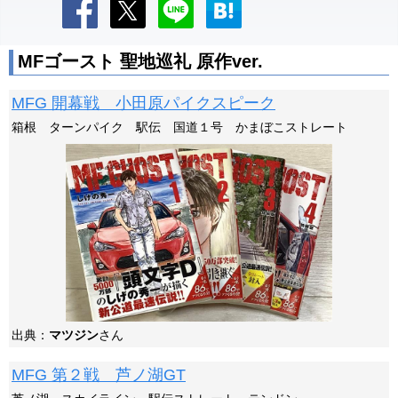
MFゴースト 聖地巡礼 原作ver.
MFG 開幕戦 小田原パイクスピーク
箱根 ターンパイク 駅伝 国道１号 かまぼこストレート
出典：
マツジン
さん
MFG 第２戦 芦ノ湖GT