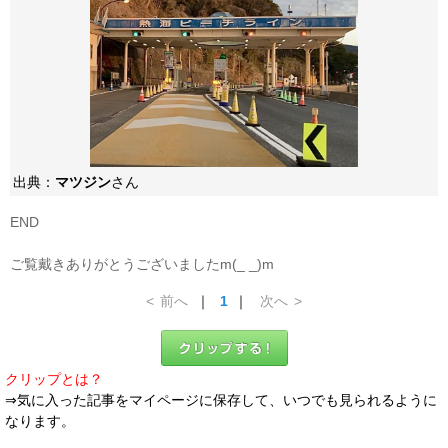
出典：
マツジン
さん
END
ご覧戴きありがとうございましたm(_ _)m
<
前へ
｜
1
｜
次へ
>
クリップとは？
⇒気に入った記事をマイページに保存して、いつでも見られるように
なります。