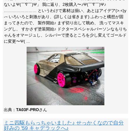
ないよΨ(￣∇￣)Ψ」 我に返り、2枚購入〜♪Ψ(￣∇￣)Ψ♪
…………………… というわけで素材は揃い、あとはアイデア(>.<)y
-~ いろいろと刺激があり、(詳しくは省きます) ふわっと構想が固
まってきたので、 製作開始♪ まず切り出して眺め、 洗ってマスキ
ングし、 すかさず塗装開始♪ ドクタースペシャルパーソンなもりち
ゃんをオマージュし、シルバーで塗るところを少し変えてゴールド
に変更〜Ψ( ...
出典：
TA03F-PRO
さん
ミニ四駆もらっちゃいました♪ せっかくなので自分
好みの '59 キャデラックへ♪