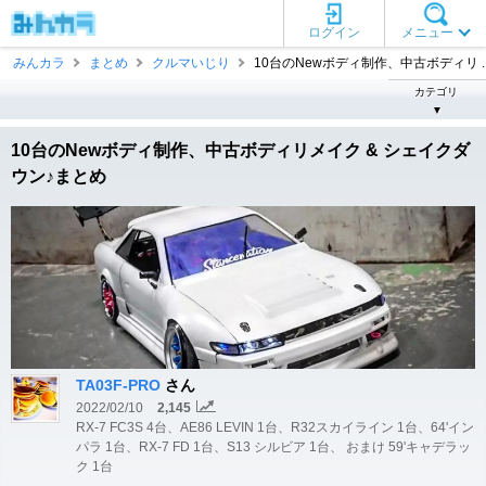
ログイン
メニュー
みんカラ
まとめ
クルマいじり
10台のNewボディ制作、中古ボディリ ..
カテゴリ
▼
10台のNewボディ制作、中古ボディリメイク & シェイクダ
ウン♪まとめ
TA03F-PRO
さん
2022/02/10
2,145
RX-7 FC3S 4台、AE86 LEVIN 1台、R32スカイライン 1台、64'イン
パラ 1台、RX-7 FD 1台、S13 シルビア 1台、 おまけ 59'キャデラッ
ク 1台