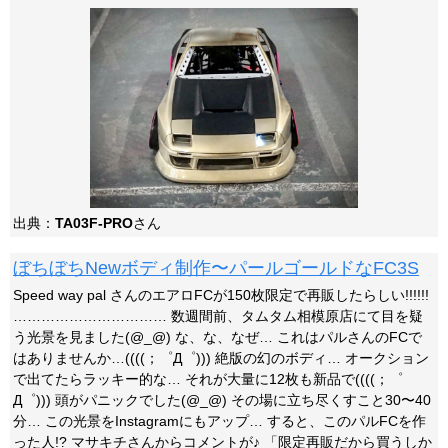
出典：
TA03F-PRO
さん
ぼちぼちNewボディ制作〜パールゴールドなFC3S
Speed way pal さんのエアロFCが150枚限定で再販したらしい!!!!!!
…………………………… 数週間前、タムタム相模原店にて目を疑
う光景を見ました(@_@) な、な、なぜ… これはパルさんのFCで
はありませんか…((((；゜Д゜))) 絶版の幻のボディ… オークション
で出てたらラッキー的な… それが大量に12枚も新品で((((；゜
Д゜))) 頭がパニックでした(@_@) その場に立ち尽くすこと30〜40
分… この光景をInstagramにもアップ… すると、このパルFCを作
った人!? マサキチさんからコメントが♪ 「限定再販だから買うしか