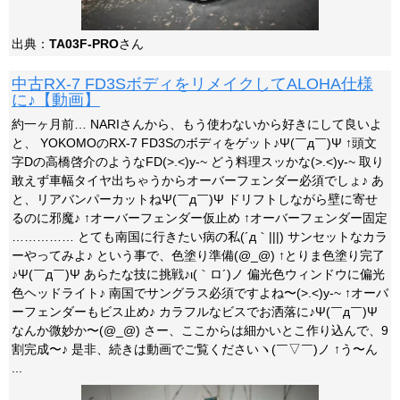
出典：
TA03F-PRO
さん
中古RX-7 FD3SボディをリメイクしてALOHA仕様
に♪【動画】
約一ヶ月前… NARIさんから、もう使わないから好きにして良いよ
と、 YOKOMOのRX-7 FD3Sのボディをゲット♪Ψ(￣д￣)Ψ ↑頭文
字Dの高橋啓介のようなFD(>.<)y-~ どう料理スッかな(>.<)y-~ 取り
敢えず車幅タイヤ出ちゃうからオーバーフェンダー必須でしょ♪ あ
と、リアバンパーカットねΨ(￣д￣)Ψ ドリフトしながら壁に寄せ
るのに邪魔♪ ↑オーバーフェンダー仮止め ↑オーバーフェンダー固定
…………… とても南国に行きたい病の私(´д｀|||) サンセットなカラ
ーやってみよ♪ という事で、色塗り準備(@_@) ↑とりま色塗り完了
♪Ψ(￣д￣)Ψ あらたな技に挑戦♪ι(｀ロ´)ノ 偏光色ウィンドウに偏光
色ヘッドライト♪ 南国でサングラス必須ですよね〜(>.<)y-~ ↑オーバ
ーフェンダーもビス止め♪ カラフルなビスでお洒落に♪Ψ(￣д￣)Ψ
なんか微妙か〜(@_@) さー、ここからは細かいとこ作り込んで、9
割完成〜♪ 是非、続きは動画でご覧くださいヽ(￣▽￣)ノ ↑う〜ん
...