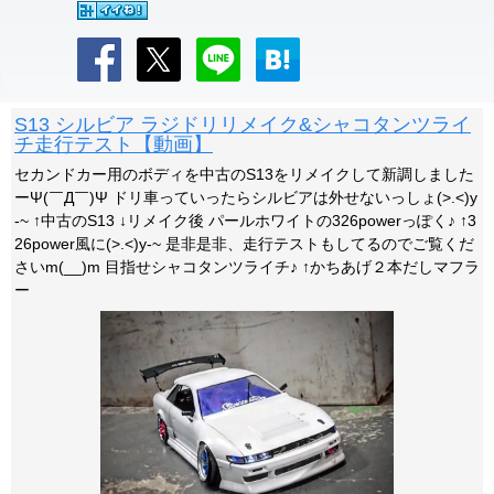
S13 シルビア ラジドリリメイク&シャコタンツライ
チ走行テスト【動画】
セカンドカー用のボディを中古のS13をリメイクして新調しました
ーΨ(￣Д￣)Ψ ドリ車っていったらシルビアは外せないっしょ(>.<)y
-~ ↑中古のS13 ↓リメイク後 パールホワイトの326powerっぽく♪ ↑3
26power風に(>.<)y-~ 是非是非、走行テストもしてるのでご覧くだ
さいm(__)m 目指せシャコタンツライチ♪ ↑かちあげ２本だしマフラ
ー