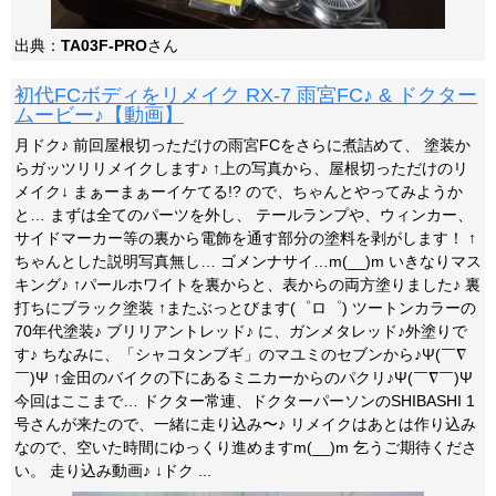
出典：
TA03F-PRO
さん
初代FCボディをリメイク RX-7 雨宮FC♪ & ドクター
ムービー♪【動画】
月ドク♪ 前回屋根切っただけの雨宮FCをさらに煮詰めて、 塗装か
らガッツリリメイクします♪ ↑上の写真から、屋根切っただけのリ
メイク↓ まぁーまぁーイケてる!? ので、ちゃんとやってみようか
と… まずは全てのパーツを外し、 テールランプや、ウィンカー、
サイドマーカー等の裏から電飾を通す部分の塗料を剥がします！ ↑
ちゃんとした説明写真無し… ゴメンナサイ…m(__)m いきなりマス
キング♪ ↑パールホワイトを裏からと、表からの両方塗りました♪ 裏
打ちにブラック塗装 ↑またぶっとびます(゜ロ゜) ツートンカラーの
70年代塗装♪ ブリリアントレッド♪ に、ガンメタレッド♪外塗りで
す♪ ちなみに、「シャコタンブギ」のマユミのセブンから♪Ψ(￣∇
￣)Ψ ↑金田のバイクの下にあるミニカーからのパクリ♪Ψ(￣∇￣)Ψ
今回はここまで… ドクター常連、ドクターパーソンのSHIBASHI 1
号さんが来たので、一緒に走り込み〜♪ リメイクはあとは作り込み
なので、空いた時間にゆっくり進めますm(__)m 乞うご期待くださ
い。 走り込み動画♪ ↓ドク ...