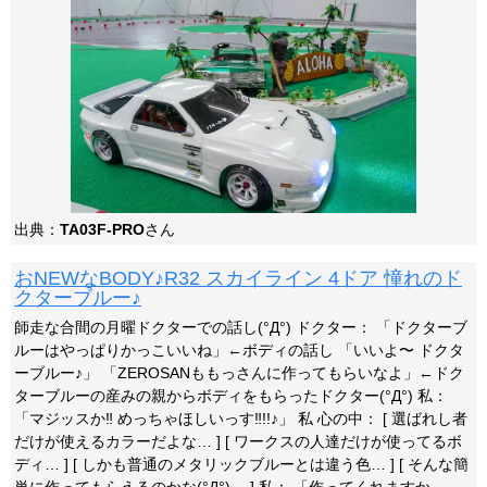
出典：
TA03F-PRO
さん
おNEWなBODY♪R32 スカイライン 4ドア 憧れのド
クターブルー♪
師走な合間の月曜ドクターでの話し(°Д°) ドクター： 「ドクターブ
ルーはやっぱりかっこいいね」←ボディの話し 「いいよ〜 ドクタ
ーブルー♪」 「ZEROSANももっさんに作ってもらいなよ」←ドク
ターブルーの産みの親からボディをもらったドクター(°Д°) 私：
「マジッスか‼ めっちゃほしいっす‼!!♪」 私 心の中： [ 選ばれし者
だけが使えるカラーだよな… ] [ ワークスの人達だけが使ってるボ
ディ… ] [ しかも普通のメタリックブルーとは違う色… ] [ そんな簡