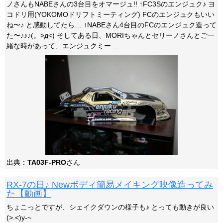
ノさんもNABEさんの3台目をオマージュ!! ↑FC3Sのエンジュク♪ ヨ
コドリ用(YOKOMOドリフトミーティング) FCのエンジュクもいい
ね〜♪ と感動してたら… ↑NABEさん4台目のFCのエンジュク造って
た〜♪♪♪(。>д<) そしてある日、MORIちゃんとセリーノさんとご一
緒な時があって、エンジュクミー ...
出典：
TA03F-PRO
さん
RX-7の日♪ Newボディ簡易メイキング映像造ってみ
た【動画】
ちょこっとですが、シェイクダウンの様子も♪ とっても動きが良い
(>.<)y-~