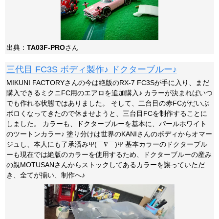
出典：
TA03F-PRO
さん
三代目 FC3S ボディ製作♪ ドクターブルー♪
MIKUNI FACTORYさんの今は絶版のRX-7 FC3Sが手に入り、まだ
購入できるミクニFC用のエアロを追加購入♪ カラーが決まればいつ
でも作れる状態ではありました。 そして、二台目の赤FCがだいぶ
ボロくなってきたので休ませようと、三台目FCを制作することに
しました。 カラーも、ドクターブルーを基本に、パールホワイト
のツートンカラー♪ 塗り分けは世界のKANIさんのボディからオマー
ジュし、本人にも了承済みΨ(￣∇￣)Ψ 基本カラーのドクターブル
ーも現在では絶版のカラーを使用するため、ドクターブルーの産み
の親MOTUSANさんからストックしてあるカラーを譲っていただ
き、全てが揃い、制作へ♪