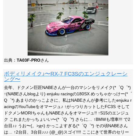
出典：
TA03F-PRO
さん
ボディリメイク♪〜RX-7 FC3Sのエンジュクレーシ
ング〜
去年、ドクメン巨匠NABEさんが一台のマシンをリメイク(*゜Q゜*)
↑(NABEさんblogより) enjuku racingの180SX めっちゃかっけー(*゜
Q゜*) あまりのかっこよさに、私はNABEさんが参考にしたenjuku r
acingのYouTubeをオマージュ♪ ↑がっつりカットしたFC3S そして
ドクメンMORIちゃんもNABEさんをオマージュ!! ↑S15のエンジュ
ク これまたかっちょいい〜(*゜Q゜*) さらに… ↑BMWも増車!!! で2
台目♪♪ うお〜(。>д<) かっこよすぎる(*゜Q゜*) その頃NABEさん
は… ↑2台目、3台目♪♪♪ (@_@)スゴイ!!!! ここにきて世界のセリー