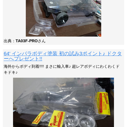
出典：
TA03F-PRO
さん
64' インパラボディ塗装 初の試み3ポイント♪ ドクタ
ーへプレゼント!!
海外からボディ到着!!!! まさに輸入車♪ 超レアボディにわくわくド
キドキ♪