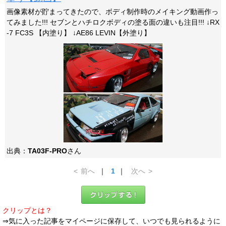
画像素材が貯まってきたので、ボディ制作時のメイキング動画作っ
てみました!!! セブンとハチロクボディの塗る面の違いも注目!!! ↓RX
-7 FC3S 【内塗り】 ↓AE86 LEVIN【外塗り】
出典：
TA03F-PRO
さん
<
前へ
｜
1
｜
次へ
>
クリップとは？
⇒気に入った記事をマイページに保存して、いつでも見られるように