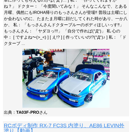
単に作ってもらえるのかな(°Д°)… ] 私： 「作ってくれますか
ね？」 ドクター： 「今度聞いてみな！」 そんなこんなで、とある
月曜、偶然にもIROHA帰りのもっさんさんが登場‼ 普段は土曜にし
か会わないのに、たまたま月曜に顔だしてくれた時があり、一か八
か、 私： 「もっさんさんドクターブルーのボディほしいっす‼」
もっさんさん： 「ヤダヨっ!!!」 「自分で作れば(°Д°)」 私 心の
中： [ ですよね〜(>_<) ] [ え!? ] [ 作っていいの!?(°Д°)♪ ] 私： 「ド
クターブ ...
出典：
TA03F-PRO
さん
RCボディ制作 RX-7 FC3S 内塗り、AE86 LEVIN外
塗り【動画】