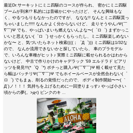
最近Dr.サーキットにミニ四駆のコースが作られ、 密かにミニ四駆
ブームが到来!? 私的には昔確かにやったけど、 そんな興味もな
く、やるつもりもなかったのですが、 ななな!! なんとミニ四駆貰っ
ちゃいました!!!!! なんかよく分からないけど、 走りそうやん♪Ψ(￣
∇￣)Ψ でも、やっぱいまいち燃えないんよな〜(゜ロ゜) まずかっこ
いいと思えない(゜ロ゜) せっかくもらったし、ミニ四駆楽しめない
かな〜 と、気づいたらネット検索((((；゜Д゜))) ミニ四駆は1/32な
ので、 なんか流用できないかと探していたら、 車のプラモデル
で、いろんな車種がヒット♪ 実際ミニ四駆に載せられるかはわから
ないけど、 中古で作りかけのキャデラック '59 エルドラド ビアリ
ッツを発見!!!(*゜Q゜*) ポチっと購入♪Ψ(￣∇￣)Ψ 軽く載せて見た
ら幅はバッチリΨ(￣∇￣)Ψ でもホイールベースが全然合わない(゜
ロ゜) でもまぁ、削るの覚悟だったので、 ボディ制作開始〜〜( ｀
Д´)ノ！！！ 気持ちを上げるために一回塗りまっす♪ やっぱ小さい
頃からの夢(。>д<) ピンクのキ ...