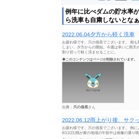
例年に比べダムの貯水率
ら洗車も自粛しないとな
2022.06.04夕方から軽く洗車
お疲れ様です。只の係長でございます。 相
しまい、夕方からの開始。今週は幸いに雨天
割り切って軽く済ませることに。
◆このコンテンツはページが削除されています。
出典：
只の係長
さん
2022.06.12雨上がり後、
お疲れ様です。只の係長でございます。 例
6/12(日)我が家の地域の午前中は画像の通