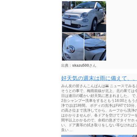
出典：
skazu500
さん
好天気の週末は雨に備えて、
みん友の皆さんこんばんは🌇 ニュースでみる
そうとの事で、梅雨前線が北上、北の果ては今
日は連日の暖かい好天気に恵まれました。 で
2台シャンプー洗車をするともう16:00とも
浄でほぼ1時間。 ボディの洗浄はFIATで1
の高さ位まで洗浄してから、ルーフから洗浄の
はかかりませんが、各ドアを空けてブロワーを使
間半以上かかるので、余程の急ぎでタイヤホ
い、ドア裏等の拭き取りをしない等なければシャ
良い ...