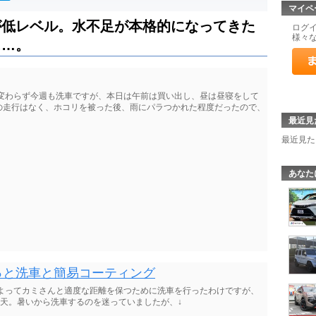
マイペ
が低レベル。水不足が本格的になってきた
ログ
様々
ぁ…。
も変わらず今週も洗車ですが、本日は午前は買い出し、昼は昼寝をして
の走行はなく、ホコリを被った後、雨にパラつかれた程度だったので、
最近見
最近見た
あなた
サクっと洗車と簡易コーティング
によってカミさんと適度な距離を保つために洗車を行ったわけですが、
り晴天。暑いから洗車するのを迷っていましたが、↓