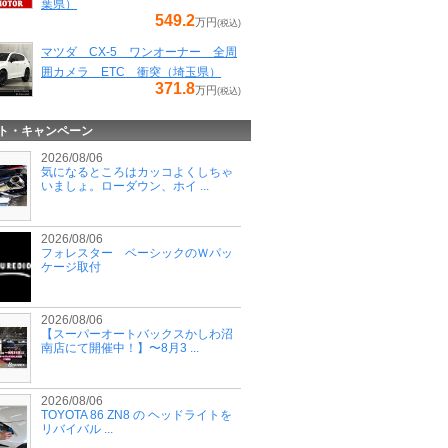
葉県）
549.2
万円
(税込)
マツダ CX-5 ワンオーナー 全周
囲カメラ ETC 衝突（埼玉県）
371.8
万円
(税込)
ト・キャンペーン
2026/08/06
気になるところはカッコよくしちゃ
いましょ。ローダウン、ホイ ...
2026/08/06
フォレスター ベーシックのＷパッ
ケージ取付
2026/08/06
【スーパーオートバックスかしわ沼
南店にて開催中！】〜8月3 ...
2026/08/06
TOYOTA 86 ZN8 の ヘッドライトを
リバイバル ...