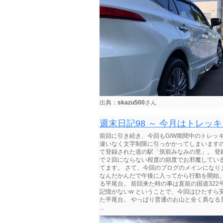
出典：
skazu500
さん
週末日記98 ～ 今月はトレッ
前回に引き続き、今回もG/W期間中のトレッ
違いなく文字制限に引っかかってしまいますの
て登録された道の駅「筑前みなみの里」。 登
で２回にならない程度の頻度でお邪魔してい
てます。 さて、今回のブログのメインになり
なんだかんだで午後に入ってから行動を開始。
る平尾台。 前回来た時の事は直前の国道32
記憶がないw ということで、今回はひたすら
た平尾台。 やっぱり普通のお山と全く異なる
...