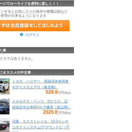
ージでカーライフを便利に楽しく！！
インするとお気に入りの保存や燃費記録など
な管理が出来るようになります
ログイン
た車
クルマはありません。
にオススメの中古車
トヨタ ハリアー 登録済未使用車
モデリスタエアロ（東京都）
529.9
万円
(税込)
メルセデス・ベンツ Gクラス 正
規認定中古車/EQケア継承（富山県）
2020.0
万円
(税込)
日産 エクストレイル 12.3インチ
コネクトシステム/アラウンドビ（千