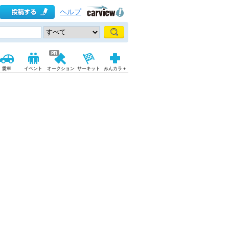
ヘルプ
愛車
イベント
オークション
サーキット
みんカラ＋