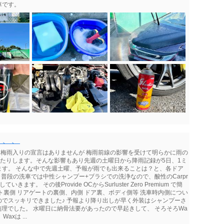
車です。
、、、
は梅雨入りの宣言はありませんが 梅雨前線の影響を受けて明らかに雨の
ったりします。そんな影響もあり先週の土曜日から降雨記録が5日、1ミ
ます。 そんな中で先週土曜、予報が雨でも出来ることは？と、各ドア
 普段の洗車では中性シャンプー+ブラシでの洗浄なので、酸性のCarpr
ます。 その後Provide OCからSurluster Zero Premium で簡
ト裏側 リアゲートの裏側、内側 ドア裏、ボディ側等 洗車時内側につい
でスッキリできました♪ 予報より降り出しが早く外装はシャンプーさ
無理でした。 水曜日に納骨法要があったので早起きして、 そろそろWa
axは ...