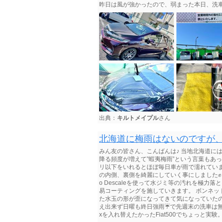
昨日は風が強かったので、弱まった本日、洗
出典：
キルトメイプル
さん
北海道に梅雨はないのですが
みん友の皆さん、こんばんは♪ 当地北海道に
降る頻度が増えて”蝦夷梅雨”という言葉もあ
リ以下をいれるとほぼ毎日車が雨で濡れてい
の内側、裏側を綺麗にしていく事にしました✊️
o Descaleを使って水ジミ等の汚れを極力落としていき
易コーティングを施していきます。 ボンネッ
た水玉の形が歪になってきて気になっていたの
え出来ず日曜も終日強雨☔️で先週末の洗車は
xを入れ替えたかったFiat500でちょっと実験。 W