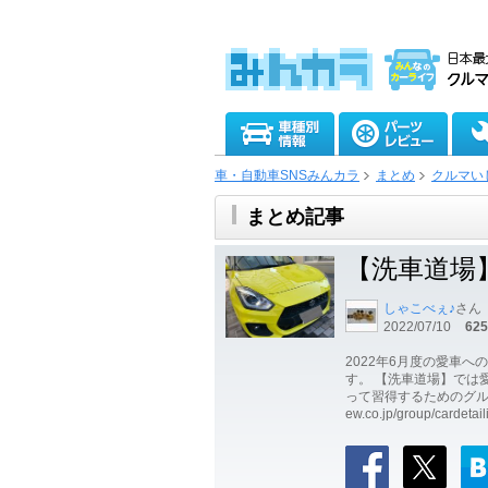
車・自動車SNSみんカラ
まとめ
クルマい
まとめ記事
【洗車道場】
しゃこべぇ♪
さん
2022/07/10
625
2022年6月度の愛車
す。 【洗車道場】では
って習得するためのグループで
ew.co.jp/group/cardetail