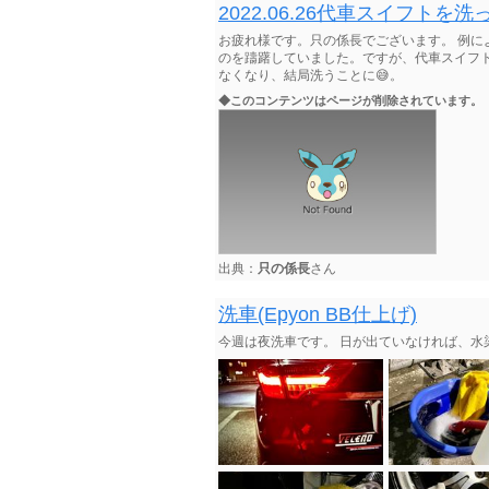
2022.06.26代車スイフト
お疲れ様です。只の係長でございます。 例によ
のを躊躇していました。ですが、代車スイフ
なくなり、結局洗うことに😅。
◆このコンテンツはページが削除されています。
出典：
只の係長
さん
洗車(Epyon BB仕上げ)
今週は夜洗車です。 日が出ていなければ、水染