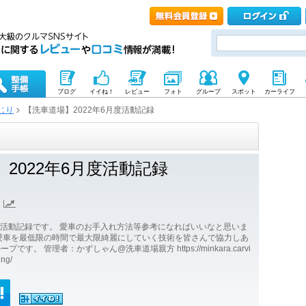
ブログ
イイね！
レビュー
フォト
グループ
スポット
カーライフ
じり
【洗車道場】2022年6月度活動記録
2022年6月度活動記録
への活動記録です。 愛車のお手入れ方法等参考になればいいなと思いま
愛車を最低限の時間で最大限綺麗にしていく技術を皆さんで協力しあ
す。 管理者：かずしゃん@洗車道場親方 https://minkara.carvi
ing/