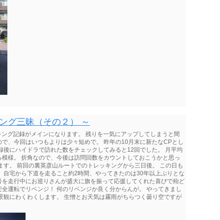
キング三昧（その２） ～
キング記録がメインになります。 残りを一気にアップしてしまうと間
で、今回はいつもよりは少々短めで。 昨年の10月末に新たなCPとし
録後にハイドラで訪れた数をチェックしてみると12回でした。 月平均
る模様。 折角なので、今後は訪問回数をカウントしておこうかと思っ
ます。 前回の裏英彦山ルートでのトレッキングから三日後。 この日も
 自宅から下道を走ること約2時間、やってきたのは30年以上ぶりとな
2号を走行中にお巡りさんが盛大に旗を振って応援してくれた喜びで殆ど
安全運転でリベンジ！ 何のリベンジか良く分からんが。 やってきまし
景観にわくわくします。 生憎とお天気は霧雨がちらつく曇り空ですが