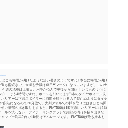
、、
とどこも梅雨が明けたような凄い暑さのようですね‼️ 本当に梅雨が明け
週も雨続きで、来週も予報は連日☔️マークになっていますが、この土
、今週の洗車は土曜日、用事が済んで午後から開始！ いつものように
う夕方、 そう4時間ですね、ホースを引いてまず8本のタイヤホィール洗
0分、ハリアーは下部スポイラーに時間を取られるので乾かぬようにタイヤ
2段階になるので20分位で、大判タオルでの拭き取りにはさほど時間
い細部の拭き取りをすると、FIAT500は1時間弱、ハリアーには1時
ィールを洗わない、ディテーリングブラシで細部の汚れを掻き出さな
ンプー洗車2台で4時間はアベレージです。 FIAT500は艶も撥水も