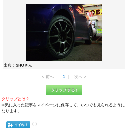
出典：
SHO
さん
<
前へ
｜
1
｜
次へ
>
クリップとは？
⇒気に入った記事をマイページに保存して、いつでも見られるように
なります。
イイね！