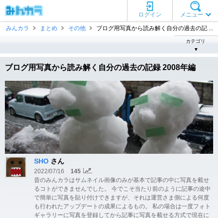
ログイン
メニュー
みんカラ
まとめ
その他
ブログ用写真から読み解く自分の過去の記 ...
カテゴリ
▼
ブログ用写真から読み解く自分の過去の記録 2008年編
SHO
さん
2022/07/16
145
昔のみんカラはサムネイル画像のみが基本で記事の中に写真を載せ
るコトができませんでした。 今でこそ当たり前のように記事の途中
で簡単に写真を貼り付けできますが、それは運営さま側による何度
も行われたアップデートの成果によるもの。 私の場合は一度フォト
ギャラリーに写真を登録してから記事に写真を載せる方式で現在に