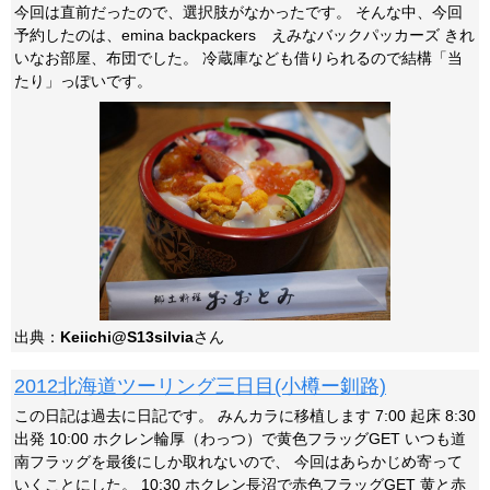
今回は直前だったので、選択肢がなかったです。 そんな中、今回
予約したのは、emina backpackers えみなバックパッカーズ きれ
いなお部屋、布団でした。 冷蔵庫なども借りられるので結構「当
たり」っぽいです。
出典：
Keiichi@S13silvia
さん
2012北海道ツーリング三日目(小樽ー釧路)
この日記は過去に日記です。 みんカラに移植します 7:00 起床 8:30
出発 10:00 ホクレン輪厚（わっつ）で黄色フラッグGET いつも道
南フラッグを最後にしか取れないので、 今回はあらかじめ寄って
いくことにした。 10:30 ホクレン長沼で赤色フラッグGET 黄と赤