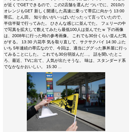
が近くでGETできるので、この2店舗を選んだ ついでに、2010の
オレンジもGET 新しく開通した高速に乗って帯広に向かう 13:00
帯広。とん田。 知り合いがいっぱいだったって言っていたので、
半信半疑で行ってみた。 ひさんな感じに並んでた。 フェリーの中
で写真を拡大して数えてみたら最低100人は並んでたｗ 下の画像
は、2008年に行った時の参考画像。 これでも30分くらい並んだ気
がする。 13:30 六花亭 気を取り直して、サクサクパイ 14:30 ぶた
いち 5年連続の帯広なので、今回は、適当にググった豚丼屋に行っ
てみることにした。 これでも30分弱並んだ…。 話を聞いたとこ
ろ、最近、TVに出て、人気が出たそうな。 味は、スタンダード系
でなかなかおいしい。 15:30 ...