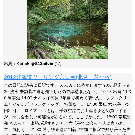
出典：
Keiichi@S13silvia
さん
2012北海道ツーリング六日目(北見ー苫小牧)
この日記は過去に日記です。 みんカラに移植します 9:00 起床 ～9:
30 洗車 未舗装の道を走行したので結構きたない。 10:15 出発 11:3
0 阿寒湖 14:00 ナイタイ高原 3年目で初めて晴れた。 ソフトクリー
ムとジャンボフランクドッグ。 特筆なし。 17:00 帯広 六花亭（今
回2回目） ロイズ いつもは、千歳空港でお土産をまとめ買いする
が、間に合わない可能性があるので、ここでかった。 18:00 帯広出
発 ちょっと、出発が遅すぎたと、六花亭で出会った人に言われ
て、気付く。 21:30 苫小牧東港に到着 2年前に根室で知り合った夫