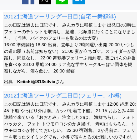
2012北海道ツーリング一日目(自宅ー舞鶴港)
この日記は過去に日記です。 みんカラに移植します 出発日の0時に
フェリーのチケットを取得し、急遽、北海道に行くことになりまし
た。（当時、バイクのフェリーを取るのは大変） =============
16:00 準備開始 18:30 出発。去年より2時間遅い出発 20:00 いつも
の道の駅（名前は知らない） 21:00 妻が立ちゴケ。スライダーが活
躍し、問題なし。 22:00 舞鶴港フェリーふ頭到着。夜ごはんの弁当
を食べる 23:00 乗船 24:00 リア充な学生サークルっぽい団体を観
察しながら、酒を飲む。 26:00 就寝
出典：
Keiichi@S13silvia
さん
2012北海道ツーリング二日目(フェリー、小樽)
この日記は過去に日記です。 みんカラに移植します 12:00 起床 20:
45 下船 やっぱり外は雨。カッパを着て下船。 21:15 おおとみ 4年
連続で来ている「おおとみ」 注文したのは、 海鮮ちらし、 フォト
ハッカク、 フォト トウモロコシのかき揚げ。 寿司はもちろん、ト
ウモロコシが甘くておいしい。 22:30 宿到着。 2か月前に、フェリ
ーを取ったタイミングでも、小樽で宿をとるのは難しいのですが、