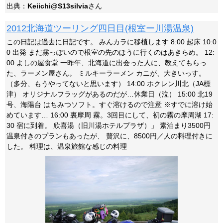
出典：
Keiichi@S13silvia
さん
2012北海道ツーリング四日目(根室ー川湯温泉)
この日記は過去に日記です。 みんカラに移植します 8:00 起床 10:0
0 出発 まだ霧っぽいので根室の先のほうに行くのはあきらめ。 12:
00 よしの屋食堂 一昨年、北海道に出会った人に、教えてもらっ
た、ラーメン屋さん。 ミルキーラーメン カニが、大きいっす。
（多分、もうやってないと思います） 14:00 ホクレン川北（JA標
津） オリジナルフラッグがあるのだが…休業日（泣） 15:00 北19
号、海陽台 はちみつソフト。すぐ溶けるので注意 ※すでに溶け始
めています… 16:00 裏摩周 霧。3回目にして、初の霧の摩周湖 17:
30 宿に到着。 欣喜湯（旧川湯ホテルプラザ）」 素泊まり3500円
温泉付きのプランもあったが、 贅沢に、8500円／人の料理付きに
した。 料理は、温泉旅館な感じの料理