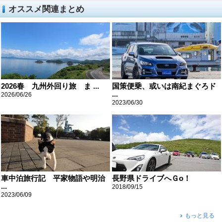
オススメ関連まとめ
2026春 九州外回り旅 ま ...
国策便乗、或いは南紀まぐろド
...
2026/06/26
2023/06/30
車中泊旅行記 平家物語や明治
長野県ドライブへＧo！
...
2018/09/15
2023/06/09
もっと見る