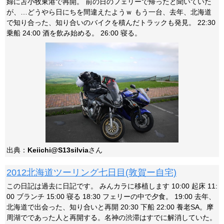
婦に苫小牧東港で再開。 前の日のフェリーで帰ったと聞いていた
が、…どうやら日にちを間違えたようｗ もう一台、去年、北海道
で知り合った、知り合いのバイクを積んだトラックも発見。 22:30
乗船 24:00 酒を飲み始める。 26:00 寝る。
出典：
Keiichi@S13silvia
さん
2012北海道ツーリング七日目(敦賀ー自宅)
この日記は過去に日記です。 みんカラに移植します 10:00 起床 11:
00 ブランチ 15:00 寝る 18:30 フェリーの中で夕食。 19:00 去年、
北海道で出会った、知り合いと再開 20:30 下船 22:00 養老SA。摩
周湖でであった人と再開する。名神の渋滞はすでに解消していた。