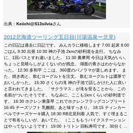
出典：
Keiichi@S13silvia
さん
2012北海道ツーリング五日目(川湯温泉ー北見)
この日記は過去に日記です。 みんカラに移植します 7:00 起床 8:00
ごはん 9:30 出発 10:30 神の子池 2kmの砂利道を走行。 ちなみ
に、1回バスとすれ違いました。 11:30 裏摩周 今日は天気がいい。
ちょっと見晴らしがよくないのが残念。 湖面の青さはわからなか
った。 12:30 多和平 ここは、360度のパノラマが楽しめます。 ま
た、焼き肉と、飲むヨーグルトを注文。 飲むヨーグルトは濃厚で
おいしかった。 15:30 さくらの滝 神の子池で話しかけた人に良い
と言われてきました。 「サクラマス」が滝を登ることから、この
名前がついたそうです。 ちなみに、ここも1kmくらいの砂利道で
す。 16:30 ホクレン東藻琴 これでホクレンフラッグコンプリート
16:45 チーズソフト 乳酪館。あと味すっきり。 18:15 ティンカー
ベルでチーズケーキ購入 18:30 RB北見到着 人気で、すぐ埋まるこ
とで有名らしいが、あいてた。 （ここももうバイクステーション
はやってないようです） 19:00 トリトン 回転寿司です。30分く ...