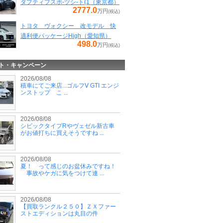
ダプティブスポ-ツシ-ト(1（東京都）
2777.0
万円
(税込)
トヨタ ヴォクシー 改モデル 快
適利便パッケージHigh（愛知県）
498.0
万円
(税込)
ト・キャンペーン
2026/08/08
積車にてご来店...ゴルフⅤ GTI エンジ
ンストップ こ ...
2026/08/08
シビックタイプRやヴェゼル新古車
がお値打ちに買えそうですね ...
2026/08/08
夏！ って感じのお盆休みですね！
事故やケガに気をつけて連 ...
2026/08/08
【買取ランクル２５０】ＺＸファー
ストエディションは丸目の件