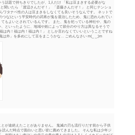
う話題で持ちきりでしたが、1人だけ 「私は豆まきする必要がな
 と聞いたら 「渡辺さんだぞ！」 「斎藤さんだぞ！」 と同じテンショ
ったらワタナベ性の人は豆まきをしなくても良いそうなんです。 ネットで
のつな)という平安時代の武将が鬼を退治したため、鬼に恐れられてい
くてもよいとされているんです。 また、鬼を祀っている神社や、鬼の
い、といったように、地域や姓によって節分のやり方は異なるそうで
「福は内！福は内！福は内！」 としか言わなくていいということですね
は外」を多めにして豆をまこうかな… ごめんなさい m(_ _;)m
ことが途絶えたことがありません。 鬼滅の刃も流行りだす前から子供
を読んだ時点で面白いと思い皆に薦めてきました。 そんな私は少年ジ