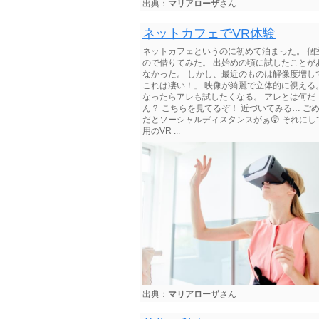
出典：
マリアローザ
さん
ネットカフェでVR体験
ネットカフェというのに初めて泊まった。 個
ので借りてみた。 出始めの頃に試したことが
なかった。 しかし、最近のものは解像度増し
これは凄い！」 映像が綺麗で立体的に視える。
なったらアレも試したくなる。 アレとは何だ
ん？ こちらを見てるぞ！ 近づいてみる… ごめ
だとソーシャルディスタンスがぁ😲 それにし
用のVR ...
出典：
マリアローザ
さん