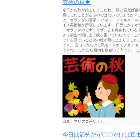
芸術の秋🍁
今日から秋が始まりましたね。 秋と言えば芸
目にしたことがあるのではないでしょうか？ 
は、オランダの画家 ヨハネス・フェルメー
イス美術館が所蔵しています。 口元にかす
「オランダのモナ・リザ」とも称されている
きで学生の頃によく絵を書いていたので、こ
ットを見ていると次の絵が目に止まりました。
です。 面白そうなので私もスマホでチョチョ
ですね。 これなら着物も似合いそうです。 これは
出典：
マリアローザ
さん
今日は節分だが〇〇だけは豆