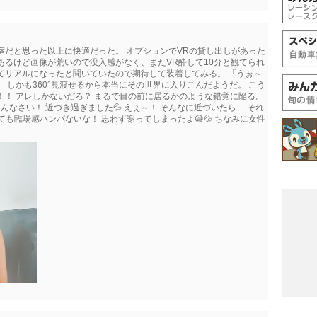
室だと思った以上に快適だった。 オプションでVRの貸し出しがあった
あるけど画像が荒いので没入感がなく、またVR酔して10分と観てられ
てリアルになったと聞いていたので期待して装着してみる。 「うぉ～
 しかも360°見渡せるから本当にその世界に入りこんだようだ。 こう
！！ アレしかないだろ？ まるで目の前に居るかのような錯覚に陥る。
んなさい！ 近づき過ぎました💦 えぇ～！ そんなに近づいたら… それ
ても臨場感ハンパないな！ 思わず謝ってしまったよ😅💦 ちなみに女性