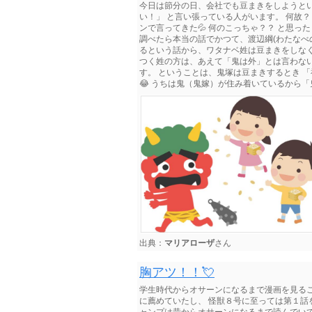
今日は節分の日、会社でも豆まきをしようとい
い！」 と言い張っている人がいます。 何故？
ンで言ってきた💦 何のこっちゃ？？ と思
調べたら本当の話でかつて、渡辺綱(わたなべ
るという話から、ワタナベ姓は豆まきをしな
つく姓の方は、あえて「鬼は外」とは言わな
す。 ということは、鬼塚は豆まきするとき 
😂 うちは鬼（鬼嫁）が住み着いているから「鬼
出典：
マリアローザ
さん
胸アツ！！💘
学生時代からオサーンになるまで漫画を見る
に薦めていたし、 怪獣８号に至っては第１話