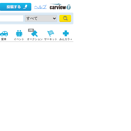
ヘルプ
愛車
イベント
オークション
サーキット
みんカラ＋