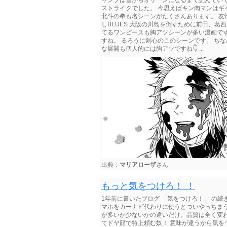
ャンプは昔からオサーンになるまで読んでい
ストライクでした。 今思えばキン肉マンは
北斗の拳も名シーンがたくさんあります。 友
しBLUES 大阪の川島を倒すために前田、
てるワンピースも胸アツシーンが多い漫画です
すね。 るろうに剣心のこのシーンです。 ち
な展開も個人的には胸アツですね👇 ...
出典：
マリアローザ
さん
もっと気をつけろ！ ！
1年前に書いたブログ 「気をつけろ！」 の続
マホをカーナビ代わりに使うとついやっちまう
が多いか少ないかの違いだけ。品質は全く変
てドヤ顔で特上頼む奴！ 意味が違うから気を