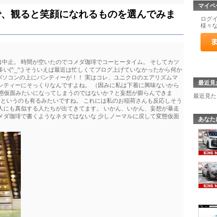
マイペ
で、観ると笑顔になれるものを選んでみま
ログ
様々
中止。 時間が空いたのでコメダ珈琲でコーヒータイム。 そしてカツ
い(^_^;) そういえば最近は忙しくてブログ上げていなかったから何か
パソコンの上にパンティーが！！ 実はコレ、ユニクロのエアリズムマ
最近見
ンティーにそっくりなんですよね。 （因みに私は下着に興味ないから
変態仮面みたいになってしまうのではないか？と妄想が膨らんできま
最近見た
というのも有るみたいですね。 これには私のお稲荷さんも反応しそう
人にも真似する人たちが出てきてます。 いかん、いかん、妄想が暴走
メダ珈琲で書くようなネタではないな 少しノーマルに戻して変態仮面
あなた