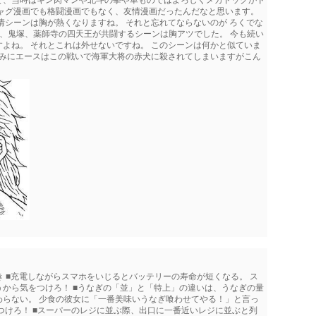
て、当時はキン肉マンや北斗の拳や車ものではよろしくメカドックがド
ギャグ漫画でも格闘漫画でもなく、友情漫画だったんだなと思います。
情シーンは胸が熱くなりますね。 それと忘れてならないのが ろくでな
葛西、鬼塚、薬師寺の四天王が共闘するシーンは胸アツでした。 今も続い
よね。 それとこれは外せないですね。 このシーンは何かと似ていま
なみにエースはこの戦いで海軍大将の赤犬に殺されてしまいますがこん
き ■充電しながらスマホをいじるとバッテリーの寿命が短くなる。 ス
から気をつけろ！ ■うなぎの「並」と「特上」の違いは、うなぎの量
わらない。 少食の彼女に「一番美味いうなぎ喰わせてやる！」と言っ
つけろ！ ■スーパーのレジに並ぶ際、出口に一番近いレジに並ぶと列