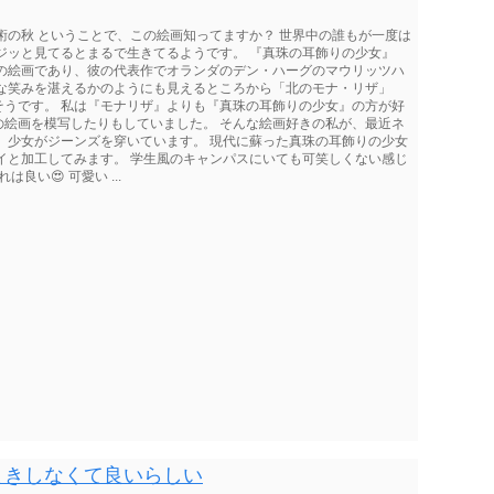
術の秋 ということで、この絵画知ってますか？ 世界中の誰もが一度は
ジッと見てるとまるで生きてるようです。 『真珠の耳飾りの少女』
ルの絵画であり、彼の代表作でオランダのデン・ハーグのマウリッツハ
かな笑みを湛えるかのようにも見えるところから「北のモナ・リザ」
そうです。 私は『モナリザ』よりも『真珠の耳飾りの少女』の方が好
の絵画を模写したりもしていました。 そんな絵画好きの私が、最近ネ
 少女がジーンズを穿いています。 現代に蘇った真珠の耳飾りの少女
イと加工してみます。 学生風のキャンパスにいても可笑しくない感じ
良い😍 可愛い ...
まきしなくて良いらしい