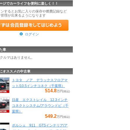
ージでカーライフを便利に楽しく！！
インするとお気に入りの保存や燃費記録など
な管理が出来るようになります
ログイン
た車
クルマはありません。
にオススメの中古車
トヨタ ノア デラックスフロアマ
ット/10.5インチコネク（千葉県）
514.8
万円
(税込)
日産 エクストレイル 12.3インチ
コネクトシステム/アラウンドビ（千
葉県）
549.2
万円
(税込)
ポルシェ 911 GTSインテリア/ア