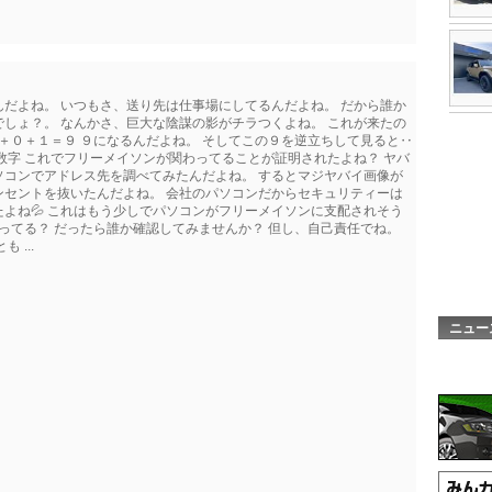
だよね。 いつもさ、送り先は仕事場にしてるんだよね。 だから誰か
しょ？。 なんかさ、巨大な陰謀の影がチラつくよね。 これが来たの
７＋０＋１＝９ ９になるんだよね。 そしてこの９を逆立ちして見ると‥
数字 これでフリーメイソンが関わってることが証明されたよね？ ヤバ
ソコンでアドレス先を調べてみたんだよね。 するとマジヤバイ画像が
ンセントを抜いたんだよね。 会社のパソコンだからセキュリティーは
よね💦 これはもう少しでパソコンがフリーメイソンに支配されそう
思ってる？ だったら誰か確認してみませんか？ 但し、自己責任でね。
...
ニュー