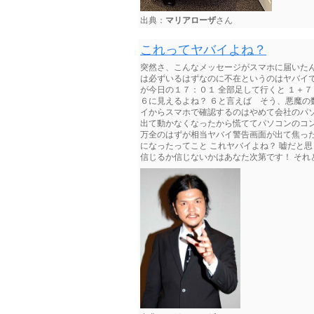
出典：
マリアローザ
さん
これってヤバイよね？
突然さ、こんなメッセージがスマホに届いたん
は必ずいるはずなのに不在というのはヤバイで
が今日の１７：０１ 全部足して行くと １＋
６に見えるよね？ ６と言えば そう、悪魔の
イからスマホで確認するのはやめて会社のパ
出て動かなくなったから慌ててパソコンのコ
万全のはずが相当ヤバイ警告画面が出て焦った
になったってこと これヤバイよね？ 嘘だと
信じるか信じないかはあなた次第です！ それとも 