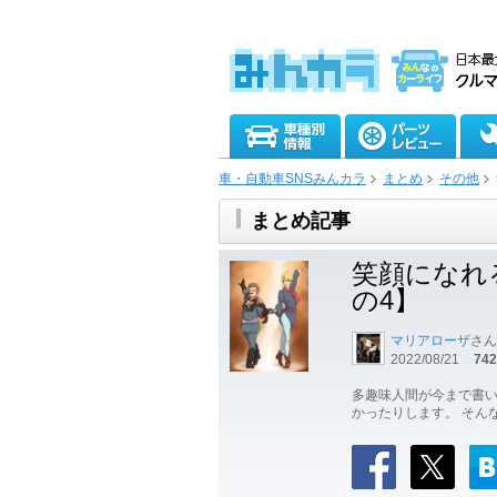
車・自動車SNSみんカラ
まとめ
その他
まとめ記事
笑顔になれ
の4】
マリアローザ
さん
2022/08/21
742
多趣味人間が今まで書
かったりします。 そん