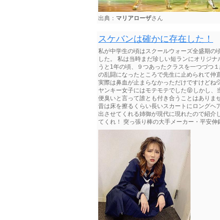
出典：
マリアローザ
さん
スケバンは確かに存在した！
私が中学生の頃はスクールウォーズ全盛期の
した。 私は当時まだ珍しい短ランにオリジ
うと1年の頃、９つあったクラスを一つづつ
の乱闘になったところで先生に止められて仲直
実際は鼻血が止まらなかっただけですけどね
ヤンキー女子にはモテモテでした😝しかし、
便臭いと言って誰とも付き合うことはありませ
昔は床を擦るくらい長いスカートにロングヘ
出させてくれる姉御が現代に現れたので紹介
てくれ！ 突っ張り棒の大手メーカー・平安伸銅 .