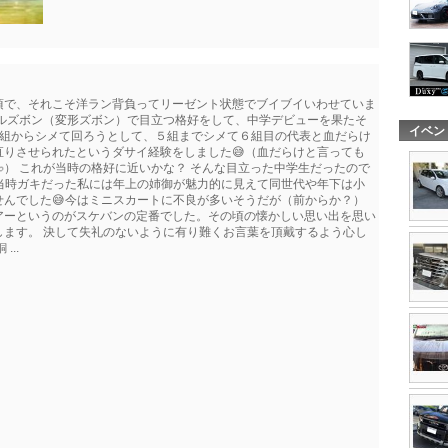
頃で、それこそ洋ラン背負ってリーゼント状態でブイブイいわせていま
ナルズボン（変形ズボン）で目立つ格好をして、中学デビューを果たそ
イベン
１組からシメて回ろうとして、５組までシメて６組目の代表と血だらけ
りさせられたというダサイ経験をしました😅（血だらけと言っても
） これが当時の格好に近いかな？ そんな目立った中学生だったので
当時ガキだった私には年上の姉御が魅力的に見えて同世代や年下は小
んでした😅今はミニスカートに不良が多いそうだが（前からか？）
アーというのがスケバンの定番でした。その頃の懐かしい思い出を思い
します。 決して失礼のないように有り難くお言葉を頂戴するよう心し
..