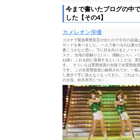
今まで書いたブログの中
した【その4】
カメレオン俳優
コロナで緊急事態宣言が出たので今日の会議は
サンドを食べました。 一人で食べるのは量が多
書こうかなと思い、下に目を向けるとノート
スク。 生地の肌触りといい、感触といい、パ
ね😅） これを顔に装着するということは、
す。 そういえば変態仮面の女版で女変態仮面
です。 この女変態仮面に触発されてか、一般
し過ぎて手に負えなくなってきた。 これはコ
の主役、鈴木亮平につい ...