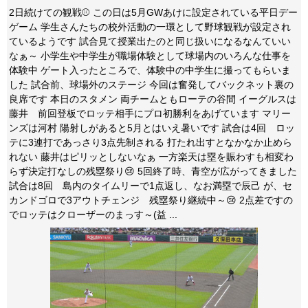
2日続けての観戦⚾ この日は5月GWあけに設定されている平日デー
ゲーム 学生さんたちの校外活動の一環として野球観戦が設定され
ているようです 試合見て授業出たのと同じ扱いになるなんていい
なぁ～ 小学生や中学生が職場体験として球場内のいろんな仕事を
体験中 ゲート入ったところで、体験中の中学生に撮ってもらいま
した 試合前、球場外のステージ 今回は奮発してバックネット裏の
良席です 本日のスタメン 両チームともローテの谷間 イーグルスは
藤井 前回登板でロッテ相手にプロ初勝利をあげています マリー
ンズは河村 陽射しがあると5月とはいえ暑いです 試合は4回 ロッ
テに3連打であっさり3点先制される 打たれ出すとなかなか止めら
れない 藤井はピリッとしないなぁ 一方楽天は塁を賑わすも相変わ
らず決定打なしの残塁祭り😢 5回終了時、青空が広がってきました
試合は8回 島内のタイムリーで1点返し、なお満塁で辰己 が、セ
カンドゴロで3アウトチェンジ 残塁祭り継続中～😢 2点差ですの
でロッテはクローザーのまっす～(益 ...