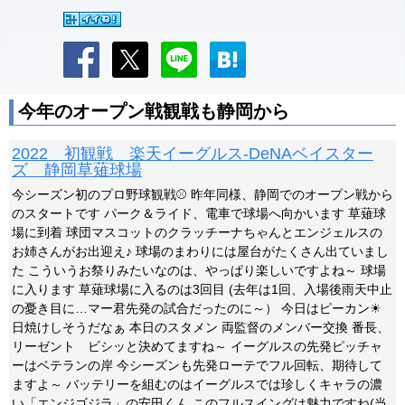
今年のオープン戦観戦も静岡から
2022 初観戦 楽天イーグルス-DeNAベイスター
ズ 静岡草薙球場
今シーズン初のプロ野球観戦⚾ 昨年同様、静岡でのオープン戦から
のスタートです パーク＆ライド、電車で球場へ向かいます 草薙球
場に到着 球団マスコットのクラッチーナちゃんとエンジェルスの
お姉さんがお出迎え♪ 球場のまわりには屋台がたくさん出ていまし
た こういうお祭りみたいなのは、やっぱり楽しいですよね～ 球場
に入ります 草薙球場に入るのは3回目 (去年は1回、入場後雨天中止
の憂き目に…マー君先発の試合だったのに～） 今日はピーカン☀
日焼けしそうだなぁ 本日のスタメン 両監督のメンバー交換 番長、
リーゼント ビシッと決めてますね～ イーグルスの先発ピッチャ
ーはベテランの岸 今シーズンも先発ローテでフル回転、期待して
ますよ～ バッテリーを組むのはイーグルスでは珍しくキャラの濃
い「エンジゴジラ」の安田くん このフルスイングは魅力ですね(当