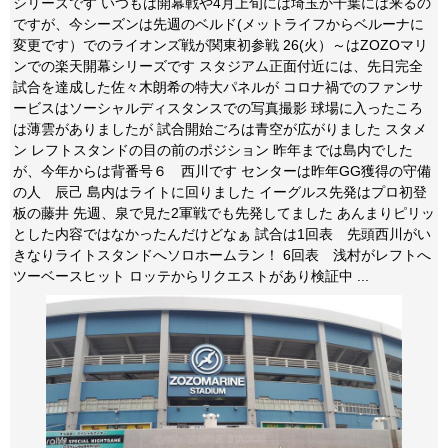
シリーズです いつもは開幕戦や4月上旬には埼玉か千葉には来るの
ですが、今シーズンは先週のベルド(メットライフからベルーナに
変更です）でのライオンズ戦が関東初参戦 26(火）～はZOZOマリ
ンでの楽天開幕シリーズです スタジアム正面付近には、先日完全
試合を達成した佐々木朗希の特大パネルが コロナ禍でのファンサ
ービスはソーシャルディスタンスでの写真撮影 球場に入ったころ
は薄雲がありましたが 試合開始ごろは青空が広がりました スタメ
ン レフトスタンドの目の前のポジション 昨年までは島内でした
が、今年からは背番号６ 西川です センターは昨年GG獲得の守備
の人 辰己 島内はライトに回りました イーグルス先発はプロ初登
板の藤井 先週、泉で見た2軍戦でも先発してました あんまりピリッ
とした内容ではなかったんだけどなぁ 試合は1回表 先頭西川がい
きなりライトスタンドへソロホームラン！ 6回表 浅村がレフトへ
ツーベースヒット ロッテからリクエストがあり検証中 ...