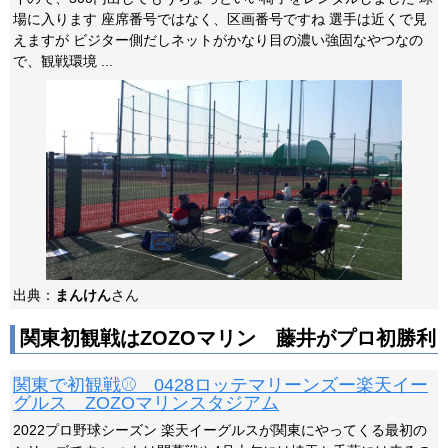
場に入ります 座席番号ではなく、区画番号ですね 選手は近くで見
えますが ビジター側だしネットがかなり目の濃い強固なやつなの
で、観戦環境 ...
出典：
まんけん
さん
関東初観戦はZOZOマリン 藤井がプロ初勝利
関東で初観戦⚾ 0428ロッテマリーンズー楽天イー
グルス ZOZOマリンスタジアム
2022プロ野球シーズン 楽天イーグルスが関東にやってくる最初の