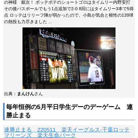
の神様 銀次！ ボッテボテのショートゴロはタイムリー内野安打
その後パスボールでもう1点追加で2-0 8回にはタイムリー3本で5得
点 ロッテはリリーフ陣が弱かったので、小島が気合と根性の139球
の熱投も力尽きました ...
出典：
まんけん
さん
毎年恒例の5月平日学生デーのデーゲーム 連
勝止まる
連勝止まる 220511 楽天イーグルス-千葉ロッテ
マリーンズ 楽天生命パーク