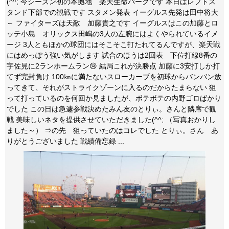
(^^; 今シーズン初の本拠地 楽天生命パークです 本日はレフトス
タンド下部での観戦です スタメン発表 イーグルス先発は田中将大
～ ファイターズは天敵 加藤貴之です イーグルスはこの加藤とロ
ッテ小島 オリックス田嶋の3人の左腕にはよくやられているイメ
ージ 3人ともほかの球団にはそこそこ打たれてるんですが、楽天戦
にはめっぽう強い気がします 試合のほうは2回表 下位打線8番の
宇佐見に2ランホームラン😢 結局これが決勝点 加藤に3安打しか打
てず完封負け 100㎞に満たないスローカーブを初球からバンバン放
ってきて、それがストライクゾーンに入るのだからたまらない 狙
って打っているのを何回か見ましたが、ボテボテの内野ゴロばかり
でした この日は急遽参戦決めたみん友のとりぃ。さんと隣席で観
戦 美味しいネタを提供させていただきました(^^; （写真おかりし
ました～） ⇒の先 狙っていたのはコレでした とりぃ。さん あ
りがとうございました 戦績備忘録 ...