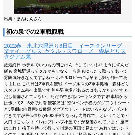
出典：
まんけん
さん
初の泉での2軍戦観戦
2022春 東北六県巡り8日目 イースタンリーグ
楽天イーグルスｰヤクルトスワローズ 森林どりス
タジアム泉
旅最終日 ホテルでいつもの朝ごはん そしていつものようにずんだ
餅も 宮城野通ってクルマも少なく、歩道もゆったり取ってあって
雰囲気好きなんですよね～ ホテルロビーには吊るし雛が飾ってあ
りました この日は2軍戦を観戦 イーグルスの2軍本拠地 森林どり
スタジアム泉へ出撃です 無料駐車場があるのはありがたいです た
だし整備されていない、ただの空き地パーキングです 駐車場から
は歩いて2～3分で到着 観客席は1塁側ベンチ横のダグアウトシート
と3塁側の内野席の2種類 ダグアウトシートはいろんなプレゼント
付きですが最低価格が5000円😢 ならば内野席で、ということで～
入口はこちら トイレはプレハブ小屋ですが整備されています 座席
はこれ！ 椅子を持って行って指定の区画で見ます あれではシンド
イので、300円出してもうちょっといい椅子をレンタルしました 球