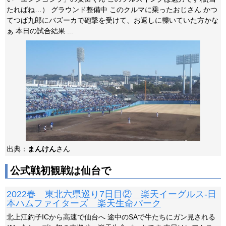
たればね…） グラウンド整備中 このクルマに乗ったおじさん かつ
てつば九郎にバズーカで砲撃を受けて、お返しに轢いていた方かな
ぁ 本日の試合結果 ...
出典：
まんけん
さん
公式戦初観戦は仙台で
2022春 東北六県巡り7日目② 楽天イーグルス-日
本ハムファイターズ 楽天生命パーク
北上江釣子ICから高速で仙台へ 途中のSAで牛たちにガン見される