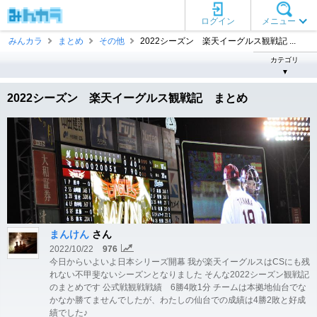
ログイン
メニュー
みんカラ
まとめ
その他
2022シーズン 楽天イーグルス観戦記 ...
カテゴリ
▼
2022シーズン 楽天イーグルス観戦記 まとめ
まんけん
さん
2022/10/22
976
今日からいよいよ日本シリーズ開幕 我が楽天イーグルスはCSにも残
れない不甲斐ないシーズンとなりました そんな2022シーズン観戦記
のまとめです 公式戦観戦戦績 6勝4敗1分 チームは本拠地仙台でな
かなか勝てませんでしたが、わたしの仙台での成績は4勝2敗と好成
績でした♪