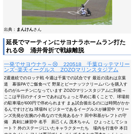
出典：
まんけん
さん
延長でマーティンにサヨナラホームラン打た
れる😢 涌井骨折で戦線離脱
一発でサヨウナラ～😢 220518 千葉ロッテマリー
ンズｰ楽天イーグルス ZOZOマリンスタジアム
2週連続でのロッテ戦 今週は千葉での試合です 最近の流れは京葉
道 幕張PAでご飯食べて 野菜とピーナッツクリームパンを購入す
るのがルーチンになっています ZOZOマリンスタジアムに到着～
ここは平日のナイターであればちょっと早めに着くことで、球場前
の駐車場が600円で停められます まぁ試合後出るのには時間がかか
るんですけどね 球場IN ビジターであるイーグルスが練習中 マリー
ンズ先発が左腕の小島なので先発あるか？ 田中和基がレフトの守
備 真剣に練習中 名手 辰己くん 茂木ちゃん ひょっとしてショ
ート？ 外のステージにいたキャラクターたち 場内を行進中 本日