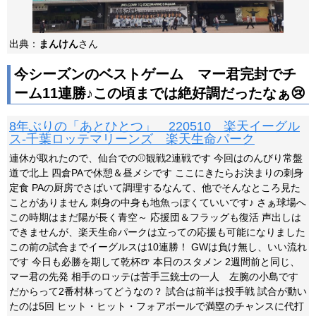
出典：
まんけん
さん
今シーズンのベストゲーム マー君完封でチ
ーム11連勝♪この頃までは絶好調だったなぁ😢
8年ぶりの「あとひとつ」 220510 楽天イーグル
ス-千葉ロッテマリーンズ 楽天生命パーク
連休が取れたので、仙台での⚾観戦2連戦です 今回はのんびり常盤
道で北上 四倉PAで休憩＆昼メシです ここにきたらお決まりの刺身
定食 PAの厨房でさばいて調理するなんて、他でそんなところ見た
ことがありません 刺身の中身も地魚っぽくていいです♪ さぁ球場へ
この時期はまだ陽が長く青空～ 応援団＆フラッグも復活 声出しは
できませんが、楽天生命パークは立っての応援も可能になりました
この前の試合までイーグルスは10連勝！ GWは負け無し、いい流れ
です 今日も必勝を期して乾杯🍺 本日のスタメン 2週間前と同じ、
マー君の先発 相手のロッテは苦手三銃士の一人 左腕の小島です
だからって2番村林ってどうなの？ 試合は前半は投手戦 試合が動い
たのは5回 ヒット・ヒット・フォアボールで満塁のチャンスに代打