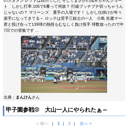
のスタメン レフトは西川でした そしてまさかの茂木ちゃんショー
ト しかし打率.105で6番って何故？ 打線ブッチブチ切っちゃうん
じゃないの？ マリーンズ 選手の入場です！ しかし仕掛けが年々
派手になってきてる～ ロッテは苦手三銃士の一人 小島 先週マー
君と投げ合って139球の熱投もむなしく負け投手 球数放ったので中
7日での登板です ...
出典：
まんけん
さん
甲子園参戦⚾ 大山一人にやられたぁ～
<
前へ
｜
1
｜
2
｜
次へ
>