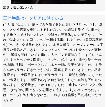
出典：
美カエル
さん
三浦半島はイタリアに似ている
(キリ番ではない） 帰ってきた所で微妙に外れた 7月中旬です。 暑
い、という言葉を季語にするしかない。 先週はドライブに出掛け
ず散歩だけで終わりました。 今週末も三連休なのに予定なし。 そ
れではあまりにも寂しいので出掛ける事にしました。 (首都高移動
中) そこそこ交通量があります。 本日は曇り、オープンカーには丁
度良い天気と思いきや、 フロントスクリーンにはポツポツと雨粒
が。 屋根を開けていても車内に入ってくる事はなく、 すぐに止ん
でしまったので全く問題なしでした。 (久しぶりに来た) 待ち合わ
せ場所に到着。 ボーっとしていると一組の父子が来ました。 お子
さんがウラカン好きだそうです。 写真を撮っていきました。将来
有望です。 土曜日はやはりガラガラです。 時間も頃合いになった
ので出発します。 相変わらず名前が覚えられない道路を下の方へ
進みます。 交通量はしっかり有りました。 途中のパーキングで休
憩。 (わずかな間でもフタを開けて冷まします) 小ランボもたまに
はドライブに連れ出さないと。 これまでは箱根が目的地だったの
ですが、 ...