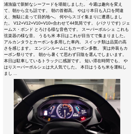
浦漁協で新鮮なシーフードを堪能しました。 今週は趣向を変え
て、朝から立ち話です。 朝の首都高。 やはり本日も入口を間違
え、無駄に走って目的地へ。 何やらスゴイ集まりに遭遇しまし
た。 V12+V12+V10+V10=合わせて44気筒です。 (パクリです) ジェ
ームス・ボンド とろける様な音色です。 スーパーポルシェ これも
弦楽器の様な音。 うるち米 本日はこれが目当てで集まりました。
アルカンタラとカーボンを多用した車内。 スイッチ類は品質の高
さを感じます。 エンジンルームにもカーボン多数。 実は外装もカ
ーボン祭りです。 朝から暑くて思わず日陰を選んでしまいます。
本日は駐車しているトラックに感謝です。 短い滞在時間でも、 や
はりスーパーポルシェは大人気でした。 本日はうるち米を運転し
まし ...