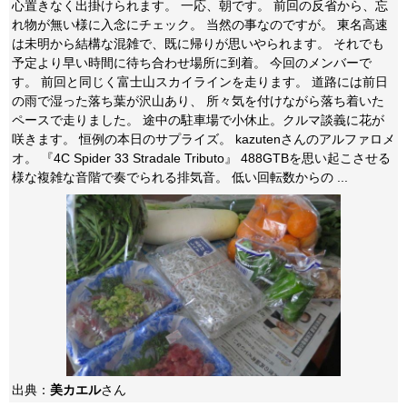
心置きなく出掛けられます。 一応、朝です。 前回の反省から、忘
れ物が無い様に入念にチェック。 当然の事なのですが。 東名高速
は未明から結構な混雑で、既に帰りが思いやられます。 それでも
予定より早い時間に待ち合わせ場所に到着。 今回のメンバーで
す。 前回と同じく富士山スカイラインを走ります。 道路には前日
の雨で湿った落ち葉が沢山あり、 所々気を付けながら落ち着いた
ペースで走りました。 途中の駐車場で小休止。クルマ談義に花が
咲きます。 恒例の本日のサプライズ。 kazutenさんのアルファロメ
オ。 『4C Spider 33 Stradale Tributo』 488GTBを思い起こさせる
様な複雑な音階で奏でられる排気音。 低い回転数からの ...
出典：
美カエル
さん