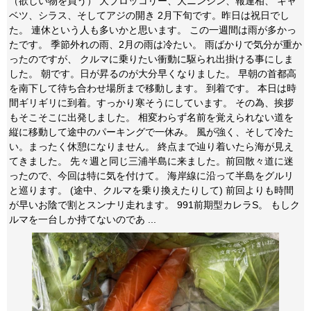
（欲しい物を買う） 大ブロッコリー、大ニンジン、報連相、 キャ
ベツ、シラス、そしてアジの開き 2月下旬です。昨日は祝日でし
た。 連休という人も多いかと思います。 この一週間は雨が多かっ
たです。 季節外れの雨、2月の雨は冷たい。 雨ばかりで気分が重か
ったのですが、 クルマに乗りたい衝動に駆られ出掛ける事にしま
した。 朝です。日が昇るのが大分早くなりました。 早朝の首都高
を南下して待ち合わせ場所まで移動します。 到着です。 本日は時
間ギリギリに到着。すっかり寒そうにしています。 その為、挨拶
もそこそこに出発しました。 相変わらず名前を覚えられない道を
縦に移動して途中のパーキングで一休み。 風が強く、そして冷た
い。まったく休憩になりません。 終点まで辿り着いたら海が見え
てきました。 先々週と同じ三浦半島に来ました。前回散々道に迷
ったので、今回は特に気を付けて。 海岸線に沿って半島をグルリ
と巡ります。 (途中、クルマを乗り換えたりして) 前回よりも時間
が早いお陰で割とスンナリ走れます。 991前期型カレラS。 もしク
ルマを一台しか持てないのであ ...