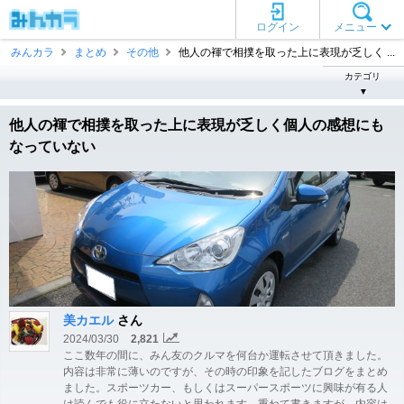
ログイン
メニュー
みんカラ
まとめ
その他
他人の褌で相撲を取った上に表現が乏しく ...
カテゴリ
▼
他人の褌で相撲を取った上に表現が乏しく個人の感想にも
なっていない
美カエル
さん
2024/03/30
2,821
ここ数年の間に、みん友のクルマを何台か運転させて頂きました。
内容は非常に薄いのですが、その時の印象を記したブログをまとめ
ました。スポーツカー、もしくはスーパースポーツに興味が有る人