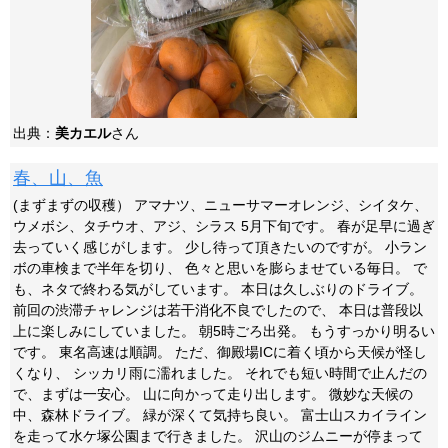
出典：
美カエル
さん
春、山、魚
(まずまずの収穫） アマナツ、ニューサマーオレンジ、シイタケ、
ウメボシ、タチウオ、アジ、シラス 5月下旬です。 春が足早に過ぎ
去っていく感じがします。 少し待って頂きたいのですが。 小ラン
ボの車検まで半年を切り、 色々と思いを膨らませている毎日。 で
も、ネタで終わる気がしています。 本日は久しぶりのドライブ。
前回の渋滞チャレンジは若干消化不良でしたので、 本日は普段以
上に楽しみにしていました。 朝5時ごろ出発。 もうすっかり明るい
です。 東名高速は順調。 ただ、御殿場ICに着く頃から天候が怪し
くなり、 シッカリ雨に濡れました。 それでも短い時間で止んだの
で、まずは一安心。 山に向かって走り出します。 微妙な天候の
中、森林ドライブ。 緑が深くて気持ち良い。 富士山スカイライン
を走って水ケ塚公園まで行きました。 沢山のジムニーが停まって