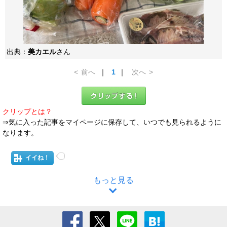
出典：
美カエル
さん
<
前へ
｜
1
｜
次へ
>
クリップとは？
⇒気に入った記事をマイページに保存して、いつでも見られるように
なります。
イイね！
もっと見る