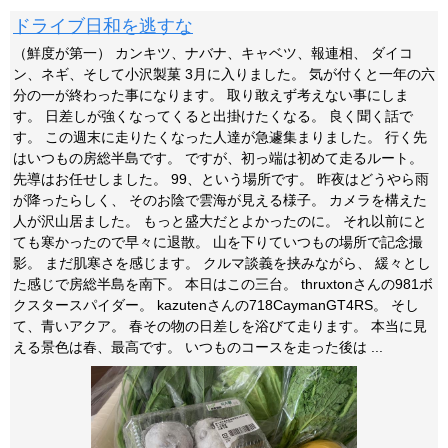
ドライブ日和を逃すな
（鮮度が第一） カンキツ、ナバナ、キャベツ、報連相、 ダイコ
ン、ネギ、そして小沢製菓 3月に入りました。 気が付くと一年の六
分の一が終わった事になります。 取り敢えず考えない事にしま
す。 日差しが強くなってくると出掛けたくなる。 良く聞く話で
す。 この週末に走りたくなった人達が急遽集まりました。 行く先
はいつもの房総半島です。 ですが、初っ端は初めて走るルート。
先導はお任せしました。 99、という場所です。 昨夜はどうやら雨
が降ったらしく、 そのお陰で雲海が見える様子。 カメラを構えた
人が沢山居ました。 もっと盛大だとよかったのに。 それ以前にと
ても寒かったので早々に退散。 山を下りていつもの場所で記念撮
影。 まだ肌寒さを感じます。 クルマ談義を挟みながら、 緩々とし
た感じで房総半島を南下。 本日はこの三台。 thruxtonさんの981ボ
クスタースパイダー。 kazutenさんの718CaymanGT4RS。 そし
て、青いアクア。 春その物の日差しを浴びて走ります。 本当に見
える景色は春、最高です。 いつものコースを走った後は ...