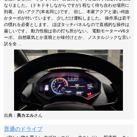
なりました。 (ドキドキしながらですが) 程なく待ち合わせ場所に
到着。 白いアクア(本名同じ)です。 但し、本家アクアと違い何故
かターボが付いています。 少しだけ運転しました。 操作系は若干
の慣れを必要とします。 ほぼタッチパネルなので直感的な操作は
厳しいです。 動力性能は非の打ち所がない。 電動モーター+V6タ
ーボ。 自然吸気とか直噴とか味付けとか、 ノスタルジックな言い
訳を全 ...
出典：
美カエル
さん
普通のドライブ