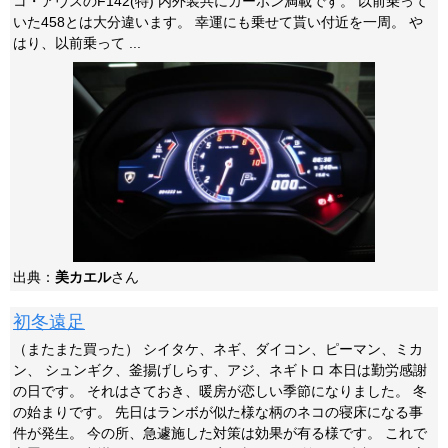
コ・アヴスのF142(特) 内外装共にカーボン満載です。 以前乗って
いた458とは大分違います。 幸運にも乗せて貰い付近を一周。 や
はり、以前乗って ...
出典：
美カエル
さん
初冬遠足
（またまた買った） シイタケ、ネギ、ダイコン、ピーマン、ミカ
ン、 シュンギク、釜揚げしらす、アジ、ネギトロ 本日は勤労感謝
の日です。 それはさておき、暖房が恋しい季節になりました。 冬
の始まりです。 先日はランボが似た様な柄のネコの寝床になる事
件が発生。 今の所、急遽施した対策は効果が有る様です。 これで