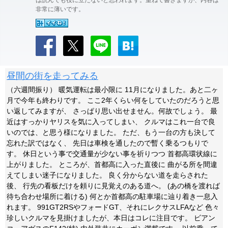
は読んでも役に立たないと思われます。重ねて書きますが、内容は
非常に薄いです。
昼間の街を走ってみる
（六週間振り） 暖気運転は最小限に 11月になりました。あと二ヶ
月で今年も終わりです。 ここ2年くらい何をしていたのだろうと思
い返してみますが、 さっぱり思い出せません。何故でしょう。 最
近はすっかりヤリスを気に入ってしまい、 クルマはこれ一台で良
いのでは、と思う様になりました。 ただ、もう一台の方も決して
忘れた訳ではなく、 先日は車検を通したので暫く乗るつもりで
す。 休日という事で交通量が少ない事を祈りつつ 首都高環状線に
上がりました。 ところが、首都高に入った直後に 曲がる所を間違
えてしまい迷子になりました。 良く分からない道を走らされた
後、 行先の看板だけを頼りに見覚えのある道へ。 (あの橋を渡れば
待ち合わせ場所に着ける) 何とか首都高の駐車場に辿り着き一息入
れます。 991GT2RSやフォードGT、それにレクサスLFAなど 色々
珍しいクルマを見掛けましたが、本日はコレに注目です。 ビアン