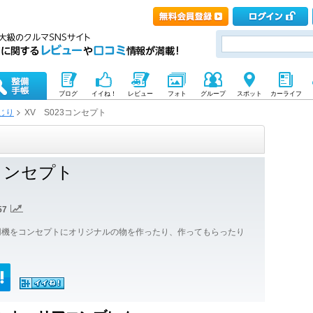
ブログ
イイね！
レビュー
フォト
グループ
スポット
カーライフ
じり
XV S023コンセプト
3コンセプト
57
23専用機をコンセプトにオリジナルの物を作ったり、作ってもらったり