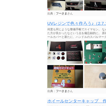
出典：
フーさま
さん
UVレジンで色々作ろう♪（2.7.
何度も同じような整備手帳でスイマセン。 な
た方が良かったなという点を備忘録的に。 原
ールカバーと新たに、ハンドルのスバルマー
出典：
フーさま
さん
ホイールセンターキャップ 