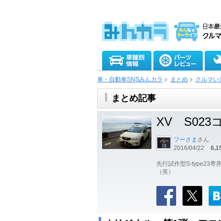
車・自動車SNSみんカラ
まとめ
クルマい
まとめ記事
XV S02
フーさま
さん
2016/04/22
6,1
先行試作型S-type
（笑）