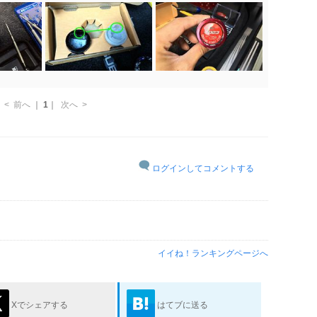
<
前へ
｜
1
｜
次へ
>
ログインしてコメントする
イイね！ランキングページへ
Xでシェアする
はてブに送る