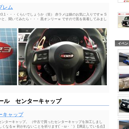
ブレム
r3.1・・・くらいでしょうか（笑） 赤ラメは娘のお気に入りですｗ S
かと、聞いてみたら・・・ 黒オンリーｗ ですので黒を装着してみまし
イベン
ール センターキャップ
ーキャップ
ルセンターキャップ。 （中古で買ったセンターキャップを加工しまし
くなるｗ 剥がれないことを祈ります(´・ω・｀) 【満足している点】