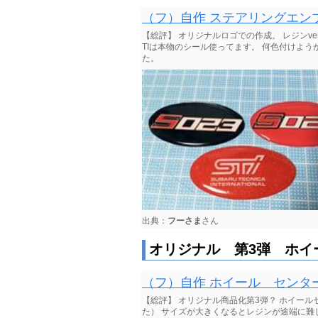
（フ）自作 ステアリングエン
【総評】 オリジナルロゴでの作成。 レジンve
TIは本物のシール使ってます。 何色付けよう
た。
出典：
フーさま
さん
オリジナル 第3弾 ホイ
（フ）自作 ホイール センタ
【総評】 オリジナル商品化第3弾？ ホイー
た） サイズが大きくなるとレジンが途端に難し