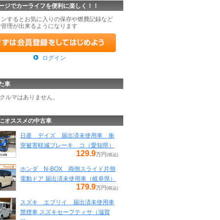
ージでカーライフを便利に楽しく！！
インするとお気に入りの保存や燃費記録など
な管理が出来るようになります
ログイン
た車
クルマはありません。
にオススメの中古車
日産 デイズ 届出済未使用車 衝
突被害軽減ブレーキ コ（愛知県）
129.9
万円
(税込)
ホンダ N-BOX 両側スライド片側
電動ドア 届出済未使用車（岐阜県）
179.9
万円
(税込)
スズキ エブリイ 届出済未使用車
禁煙車 スズキセーフティサ（滋賀