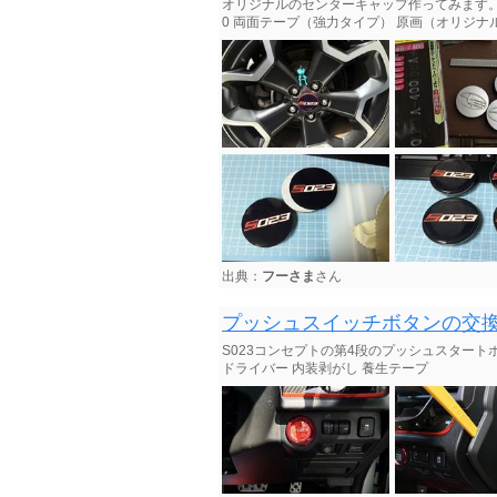
オリジナルのセンターキャップ作ってみます。 
0 両面テープ（強力タイプ） 原画（オリジナル
出典：
フーさま
さん
プッシュスイッチボタンの交
S023コンセプトの第4段のプッシュスタート
ドライバー 内装剥がし 養生テープ