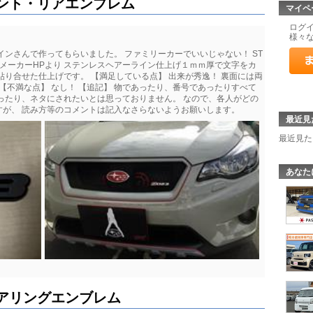
ント・リアエンブレム
マイペ
ログ
様々
インさんで作ってもらいました。 ファミリーカーでいいじゃない！ ST
レム メーカーHPより ステンレスヘアーライン仕上げ１ｍｍ厚で文字をカ
貼り合せた仕上げです。 【満足している点】 出来が秀逸！ 裏面には両
【不満な点】 なし！ 【追記】 物であったり、番号であったりすべて
ったり、ネタにされたいとは思っておりません。 なので、各人がどの
すが、 読み方等のコメントは記入なさらないようお願いします。
最近見
最近見た
あなた
アリングエンブレム