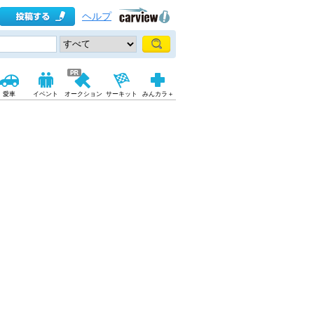
ヘルプ
愛車
イベント
オークション
サーキット
みんカラ＋