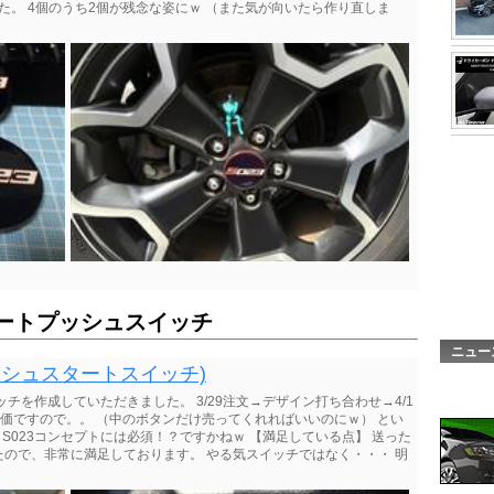
た。 4個のうち2個が残念な姿にｗ （また気が向いたら作り直しま
ートプッシュスイッチ
ニュー
 (プッシュスタートスイッチ)
チを作成していただきました。 3/29注文→デザイン打ち合わせ→4/1
り高価ですので。。 （中のボタンだけ売ってくれればいいのにｗ） とい
S023コンセプトには必須！？ですかねｗ 【満足している点】 送った
ので、非常に満足しております。 やる気スイッチではなく・・・ 明