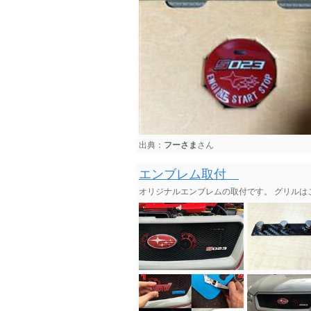
出典：
フーさま
さん
エンブレム取付
オリジナルエンブレムの取付です。 グリルは