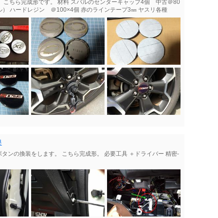
こちら完成形です。 材料 スバルのセンターキャップ4個 中古＠80
） ハードレジン ＠100×4個 赤のラインテープ3㎜ ヤスリ各種
換
ボタンの換装をします。 こちら完成形。 必要工具 ＋ドライバー 精密-