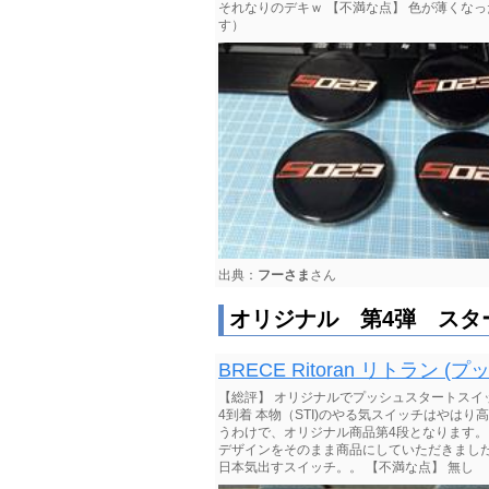
それなりのデキｗ 【不満な点】 色が薄くなっ
す）
出典：
フーさま
さん
オリジナル 第4弾 スタ
BRECE Ritoran リトラン
【総評】 オリジナルでプッシュスタートスイッ
4到着 本物（STI)のやる気スイッチはやは
うわけで、オリジナル商品第4段となります。 
デザインをそのまま商品にしていただきました
日本気出すスイッチ。。 【不満な点】 無し