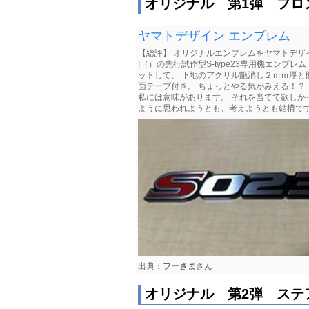
オリジナル 第1弾 フロ
ヤマトデザイン エンブレム
【総評】 オリジナルエンブレムをヤマトデザ
I（）の先行試作型S-type23専用機エンブ
ットして、 下地のアクリル艶消し２ｍｍ厚と
面テープ付き。 ちょっとやる気がみえる！？ 
私には意味があります。 それを当てて欲しか
ように思われようとも、考えようとも結構で
出典：
フーさま
さん
オリジナル 第2弾 ステ