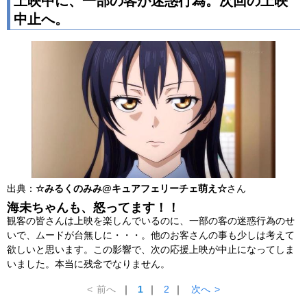
上映中に、一部の客が迷惑行為。次回の上映
中止へ。
出典：
☆みるくのみみ@キュアフェリーチェ萌え☆
さん
海未ちゃんも、怒ってます！！
観客の皆さんは上映を楽しんでいるのに、一部の客の迷惑行為のせ
いで、ムードが台無しに・・・。他のお客さんの事も少しは考えて
欲しいと思います。この影響で、次の応援上映が中止になってしま
いました。本当に残念でなりません。
<
前へ
｜
1
｜
2
｜
次へ
>