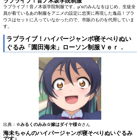
ラブライブ！音ノ木坂学院制服
ラブライブ！音ノ木坂学院制服です。μ'sのみんなをはじめ、生徒全
員が着ているあの制服をアニメの設定に忠実に再現した逸品！ブラ
ウスはセットに入っていなかったので、市販のものを代用していま
す。
ラブライブ！ハイパージャンボ寝そべりぬい
ぐるみ「園田海未」ローソン制服Ｖｅｒ．
出典：
☆みるくのみみ☆嫁はダイヤ様☆
さん
海未ちゃんのハイパージャンボ寝そべりぬいぐるみ
です♪