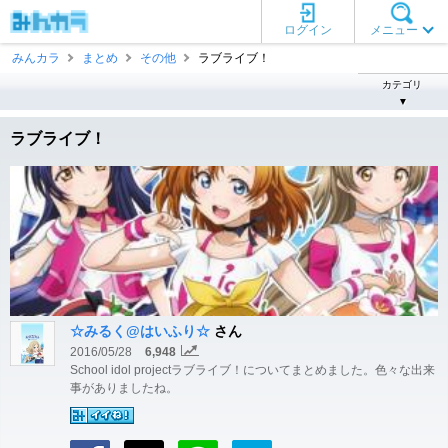
ログイン
メニュー
みんカラ
まとめ
その他
ラブライブ！
カテゴリ
▼
ラブライブ！
☆みるく@はいふり☆
さん
2016/05/28
6,948
School idol projectラブライブ！についてまとめました。色々な出来
事がありましたね。