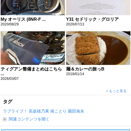
My オーリス (8NR-F ...
Y31 セドリック・グロリア
2020/08/29
2026/07/13
ティグアン整備まとめはこちら
麺＆カレーの旅っB
...
2018/01/14
2026/03/07
もっと見る
タグ
ラブライブ！
高坂穂乃果
南ことり
園田海未
関連コンテンツを開く