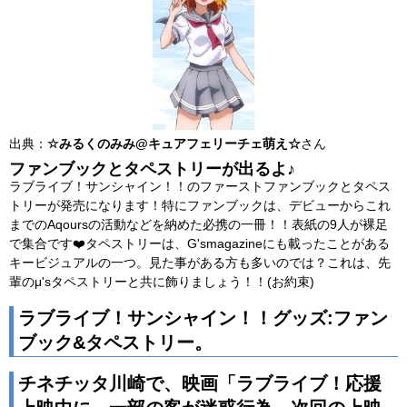
出典：
☆みるくのみみ@キュアフェリーチェ萌え☆
さん
ファンブックとタペストリーが出るよ♪
ラブライブ！サンシャイン！！のファーストファンブックとタペス
トリーが発売になります！特にファンブックは、デビューからこれ
までのAqoursの活動などを納めた必携の一冊！！表紙の9人が裸足
で集合です❤️タペストリーは、G'smagazineにも載ったことがある
キービジュアルの一つ。見た事がある方も多いのでは？これは、先
輩のμ'sタペストリーと共に飾りましょう！！(お約束)
ラブライブ！サンシャイン！！グッズ:ファン
ブック&タペストリー。
チネチッタ川崎で、映画「ラブライブ！応援