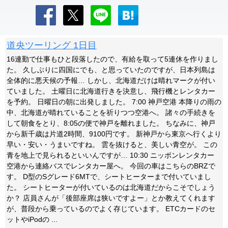
道央ツーリング 1日目
16連勤で仕事もひと段落したので、有給を取って5連休を作りまし
た。 久しぶりに四国にでも、と思っていたのですが、日本列島は
全体的に悪天候の予報… しかし、北海道だけは晴れマークが付い
ていました。 土曜日に北海道行きを決意し、飛行機とレンタカー
を予約。 日曜日の朝に出発しました。 7:00 神戸空港 本降りの雨の
中、北海道が晴れていることを祈りつつ空港へ。 諸々の手続きを
して朝食をとり、8:05の便で神戸を離れました。 ちなみに、神戸
から新千歳は片道2時間、9100円です。 新神戸から東京へ行くより
早い・安い・うまいですね。 雲を抜けると、美しい青空が。 この
青を地上で見られるといいんですが… 10:30 ニッポンレンタカー
空港から連絡バスでレンタカー屋へ。 今回の車はこちらのBRZで
す。 D型のSグレード6MTで、シートヒーターまで付いていまし
た。 シートヒーターが付いているのは北海道だからこそでしょう
か？ 店員さんが「後部座席は狭いですよー」とか教えてくれます
が、普段から乗っているのでよく存じています。 ETCカードのセ
ットやiPodの ...