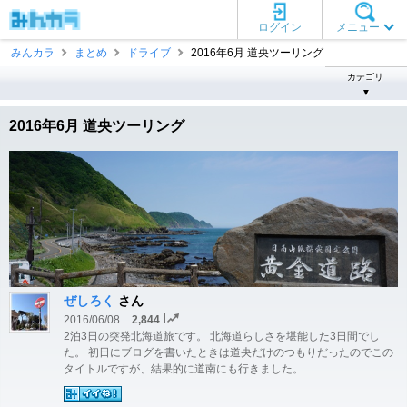
ログイン
メニュー
みんカラ
まとめ
ドライブ
2016年6月 道央ツーリング
カテゴリ
▼
2016年6月 道央ツーリング
ぜしろく
さん
2016/06/08
2,844
2泊3日の突発北海道旅です。 北海道らしさを堪能した3日間でし
た。 初日にブログを書いたときは道央だけのつもりだったのでこの
タイトルですが、結果的に道南にも行きました。