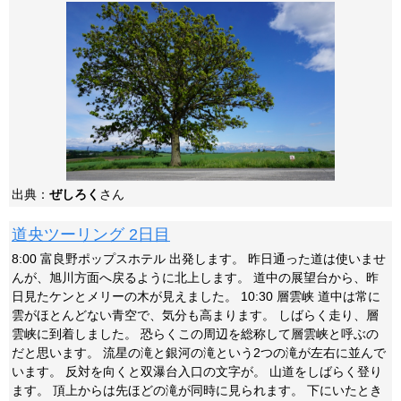
出典：
ぜしろく
さん
道央ツーリング 2日目
8:00 富良野ポップスホテル 出発します。 昨日通った道は使いませ
んが、旭川方面へ戻るように北上します。 道中の展望台から、昨
日見たケンとメリーの木が見えました。 10:30 層雲峡 道中は常に
雲がほとんどない青空で、気分も高まります。 しばらく走り、層
雲峡に到着しました。 恐らくこの周辺を総称して層雲峡と呼ぶの
だと思います。 流星の滝と銀河の滝という2つの滝が左右に並んで
います。 反対を向くと双瀑台入口の文字が。 山道をしばらく登り
ます。 頂上からは先ほどの滝が同時に見られます。 下にいたとき