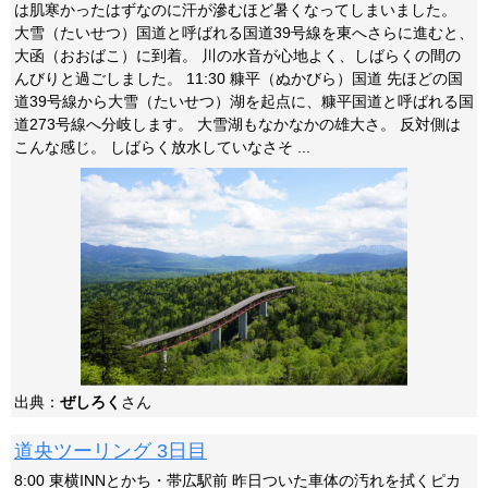
は肌寒かったはずなのに汗が滲むほど暑くなってしまいました。
大雪（たいせつ）国道と呼ばれる国道39号線を東へさらに進むと、
大函（おおばこ）に到着。 川の水音が心地よく、しばらくの間の
んびりと過ごしました。 11:30 糠平（ぬかびら）国道 先ほどの国
道39号線から大雪（たいせつ）湖を起点に、糠平国道と呼ばれる国
道273号線へ分岐します。 大雪湖もなかなかの雄大さ。 反対側は
こんな感じ。 しばらく放水していなさそ ...
出典：
ぜしろく
さん
道央ツーリング 3日目
8:00 東横INNとかち・帯広駅前 昨日ついた車体の汚れを拭くピカ