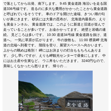
で落としてから出発、南下します。 9:45 黄金道路 海沿いを走る国
道336号線です。 造るのに多大な費用がかかったことから黄金道路
と呼ばれているそうです。 車のドアを開けた途端、きつい潮の匂
いが鼻にきます。 砂浜には大量の昆布が。 北海道内最長の、えり
も黄金トンネル。 黄金道路では、このように新道と旧道が並んで
走っていることが多いです。 お金かかってます。 絶壁と岩礁の連
続。 見どころは多いです。 10:30 道道34号線 黄金道路を抜け、道
道へ。 一気に草原が広がります。 牛の放牧も。 11:00 襟裳岬 北海
道の北端へ到着です。 階段を登り、展望スペースへ向かいます。
上からの眺めは格別！ 岬にはお決まりの灯台ももちろんありま
す。 少し早いですが、えりも岬観光センターで昼食にします。 中
にはお土産や生簀など。 ウニ丼をいただきます。 3240円なので、
美味しくなかったら怒ります。 帰りの ...