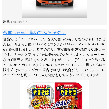
出典：
teket
さん
合体した車、集めてみた その２
食品では「ハーフ＆ハーフ」なんて言うのもアリなのかもしれませ
んね。 ちょっと前(2017/07)にマツダが「Mazda MX-5 Miata Halfi
e」を公開しました。 見ての通り、右が市販車 左がMX-5 CUPカー
です。 ちゃんと室内も半分に分かれていたりします。 ショーカー
なので販売まではしないと思いますが。。。。(^^; ちょっと調べる
と、NDが初めてじゃなくてNCもあったりして。。。 同じく右は市
販車 左はレーシングカー 室内はNDより気合が入っていてシフトレ
バーブーツも真っ二つ こんな遊びもしちゃうマツダってステキ！