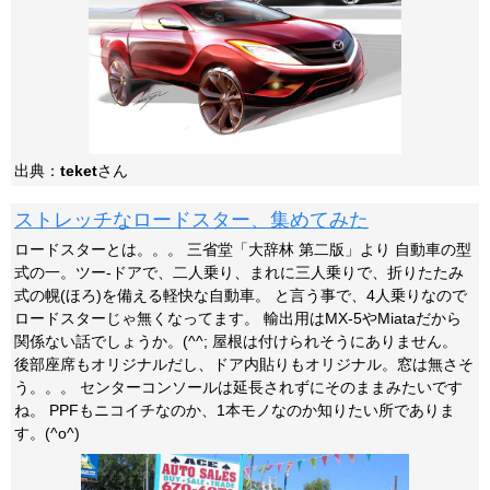
出典：
teket
さん
ストレッチなロードスター、集めてみた
ロードスターとは。。。 三省堂「大辞林 第二版」より 自動車の型
式の一。ツー-ドアで、二人乗り、まれに三人乗りで、折りたたみ
式の幌(ほろ)を備える軽快な自動車。 と言う事で、4人乗りなので
ロードスターじゃ無くなってます。 輸出用はMX-5やMiataだから
関係ない話でしょうか。(^^; 屋根は付けられそうにありません。
後部座席もオリジナルだし、ドア内貼りもオリジナル。窓は無さそ
う。。。 センターコンソールは延長されずにそのままみたいです
ね。 PPFもニコイチなのか、1本モノなのか知りたい所でありま
す。(^o^)