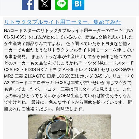
リトラクタブルライト用モーター、集めてみた
NAロードスターのリトラクタブルライト用モーターのブーツ（NA
01-51-669）のゴムが硬化しているので、新品に交換と思いました
が生産終了部品なんですよね。 色々調べていたらトヨタなど他メ
ーカーでも似たようなリトラクタブルライト用モーターを使ってい
る事を発見。 まぁリトラな車が生産終了してから何年も経つので
どのメーカーも欠品なんでしょうかね？ マツダ NAロードスター F
C3S RX-7 FD3S RX-7 トヨタ AE86 トレノ GA61 セリカXX SW20
MR2 三菱 Z16A GTO 日産 180SX Z31 ホンダ BA5 プレリュード C
A2 アコードエアロデッキ FC3Sは年式が古いせいか同じマツダで
も違ってましたが、トヨタ、三菱は同じタイプに見えます。 これ
らの車種ひとつでも良いからOEM生産していれば皆使えそうなん
ですけどね。 最後に、色んなサイトから画像を拾っています。 問
題あればご連絡ください。削除致します。