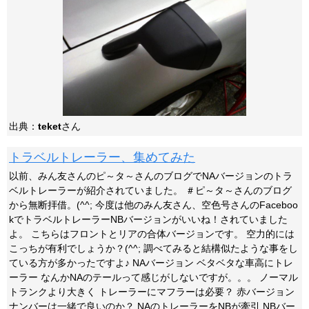
出典：
teket
さん
トラベルトレーラー、集めてみた
以前、みん友さんのピ～タ～さんのブログでNAバージョンのトラ
ベルトレーラーが紹介されていました。 ＃ピ～タ～さんのブログ
から無断拝借。(^^; 今度は他のみん友さん、空色号さんのFaceboo
kでトラベルトレーラーNBバージョンがいいね！されていました
よ。 こちらはフロントとリアの合体バージョンです。 空力的には
こっちが有利でしょうか？(^^; 調べてみると結構似たような事をし
ている方が多かったですよ♪ NAバージョン ベタベタな車高にトレ
ーラー なんかNAのテールって感じがしないですが。。。 ノーマル
トランクより大きく トレーラーにマフラーは必要？ 赤バージョン
ナンバーは一緒で良いのか？ NAのトレーラーをNBが牽引 NBバー