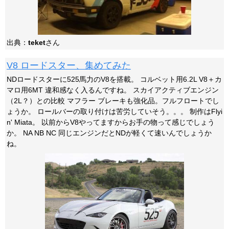
出典：
teket
さん
V8 ロードスター、集めてみた
NDロードスターに525馬力のV8を搭載。 コルベット用6.2L V8＋カ
マロ用6MT 違和感なく入るんですね。 スカイアクティブエンジン
（2L？）との比較 マフラー ブレーキも強化品。フルフロートでし
ょうか。 ロールバーの取り付けは苦労していそう。。。 制作はFlyi
n' Miata。 以前からV8やってますからお手の物って感じでしょう
か。 NA NB NC 同じエンジンだとNDが軽くて速いんでしょうか
ね。