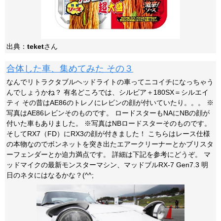
出典：
teket
さん
合体した車、集めてみた その３
なんでリトラクタブルヘッドライトの車ってニコイチになっちゃう
んでしょうかね？ 有名どころでは、シルビア＋180SX＝シルエイ
ティ その昔はAE86のトレノにレビンの顔が付いていたり。。。 ※
写真はAE86レビンそのものです。 ロードスターもNAにNBの顔が
付いた車もありました。 ※写真はNBロードスターそのものです。
そしてRX7（FD）にRX3の顔が付きました！ こちらはレース仕様
の本物なのでボンネットを突き出たエアークリーナーとかブリスタ
ーフェンダーとか迫力満点です。 詳細は下記を参考にどうぞ。 マ
ッドマイクの最新モンスターマシン、マッドブルRX-7 Gen7.3 明
日のネタにはなるかな？(^^;