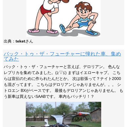
出典：
teket
さん
バック・トゥ・ザ・フューチャーに憧れた車、集め
てみた
バック・トゥ・ザ・フューチャーと言えば、デロリアン。 色んな
レプリカを集めてみました。(≧▽≦) まずはイエローキャブ。 こち
らは宣伝のために作られたんだとか。 次は欲張って？ナイト2000
も混ざってます。 こちらはデロリアンじゃありませんが。。。 シ
トロエン BXがベースです。 最後もデロリアンじゃありません。 も
う新車は買えないSAABです。 車内もバッチリ！？