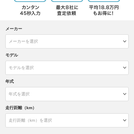
メーカー
モデル
年式
走行距離（km）