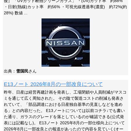
後］ 「UVカット断熱グリーンガラス」 ・(UV)カット率 約88%
・日射(熱線)カット率 約56% ・可視光線透過率(濃度) 約72%(約
28%) 数値 ...
出典：
雪国民
さん
E13ノート 2026年8月の一部改良について
昨年、日産は経営再建計画を発表し、工場閉鎖や人員削減がマスコ
ミを通じて広く周知された。 その陰で製造コストの削減も発表さ
れていて、「部品調達における日産独自基準の見直しなどを進め
る」との内容だった。 E13ノートについては以前コチラ↓でも書い
た通り、ガラスのグレードを落としているのが確認できる(公式発
表には記載なし)。 E13ノート 2025年8月の一部仕様向上について
2026年8月に一部改良との報道があったので内容を見ていく(オー