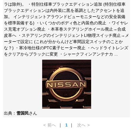
ラは除外)。 ・特別仕様車ブラックエディション追加 (特別仕様車
ブラックエディションは内外装に黒を基調としたアクセントを追
加。 インテリジェントアラウンドビューモニターなどの安全装備
を標準装備する) ・いくつかのボディ色と内装色の廃止 ・ワイヤレ
ス充電オプション廃止 ・本革巻ステアリングホイール廃止→合成
皮革へ ・ステアリングのインテリジェントLI物理スイッチ廃止→メ
ーターで設定に (これが分からんけど車間設定スイッチのことか
な？) ・寒冷地仕様のPTC素子ヒーター廃止 ・ヘッドライトレンズ
をクリアからブラックに変更 ・シャークフィンアンテナカ ...
出典：
雪国民
さん
<
前へ
｜
1
｜
次へ
>