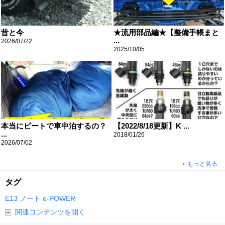
昔と今
★流用部品編★【整備手帳まと
...
2026/07/22
2025/10/05
本当にビートで車中泊するの？
【2022/8/18更新】K ...
...
2018/01/26
2026/07/02
もっと見る
タグ
E13
ノート
e-POWER
関連コンテンツを開く