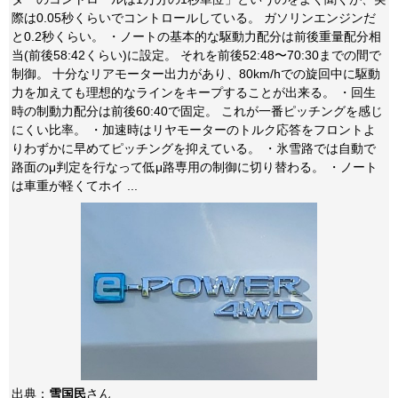
際は0.05秒くらいでコントロールしている。 ガソリンエンジンだ
と0.2秒くらい。 ・ノートの基本的な駆動力配分は前後重量配分相
当(前後58:42くらい)に設定。 それを前後52:48〜70:30までの間で
制御。 十分なリアモーター出力があり、80km/hでの旋回中に駆動
力を加えても理想的なラインをキープすることが出来る。 ・回生
時の制動力配分は前後60:40で固定。 これが一番ピッチングを感じ
にくい比率。 ・加速時はリヤモーターのトルク応答をフロントよ
りわずかに早めてピッチングを抑えている。 ・氷雪路では自動で
路面のμ判定を行なって低μ路専用の制御に切り替わる。 ・ノート
は車重が軽くてホイ ...
出典：
雪国民
さん