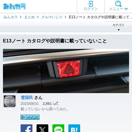
ログイン
メニュー
みんカラ
まとめ
クルマいじり
E13ノート カタログや説明書に載って ..
カテゴリ
▼
E13ノート カタログや説明書に載っていないこと
雪国民
さん
2025/08/31
2,981
載っていないから調べてみた。