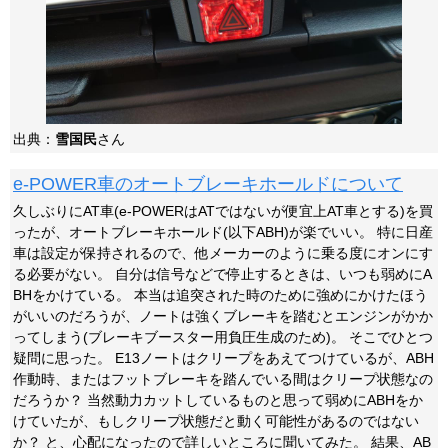
出典：
雪国民
さん
e-POWER車のオートブレーキホールドについて
久しぶりにAT車(e-POWERはATではないが便宜上AT車とする)を買
ったが、オートブレーキホールド(以下ABH)が楽でいい。 特に日産
車は設定が保持されるので、他メーカーのように乗る度にオンにす
る必要がない。 自分は信号などで停止するときは、いつも弱めにA
BHをかけている。 本当は追突された時のために強めにかけたほう
がいいのだろうが、ノートは強くブレーキを踏むとエンジンがかか
ってしまう(ブレーキブースター用負圧生成のため)。 そこでひとつ
疑問に思った。 E13ノートはクリープをあえてつけているが、ABH
作動時、またはフットブレーキを踏んでいる間はクリープ状態なの
だろうか？ 当然動力カットしているものと思って弱めにABHをか
けていたが、もしクリープ状態だと動く可能性があるのではない
か？ と、心配になったので詳しいところに聞いてみた。 結果、AB