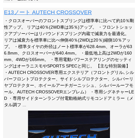
E13ノート AUTECH CROSSOVER
・クロスオーバーのフロントスプリングは標準車に比べて約10％剛
性アップ。 リアは40％(2WD車は35％)アップ。 ・フロントショッ
クアブソーバーはリバウンドスプリング内蔵で減衰力を最適化。
リアは減衰力を標準車に比べ伸側40％(2WDは20％)縮側10％アッ
プ。 ・標準タイヤの外径はノート標準車が628.4mm、オーラが63
6.8mm、クロスオーバーが640.4mm。 ・最低地上高は2WDが160
mm、4WDが165mm。 ・専用電動パワーステアリングのセッティ
ングはオーラニスモやSPORTS SPECと同じ。 【主な特別装備】
・AUTECH CROSSOVER専用エクステリア（フロントグリル､シル
バーフロントプロテクター、サイドシルプロテクター、シルバーリ
ヤプロテクター、ホイールアーチガーニッシュ、シルバールーフモ
ール、AUTECH CROSSOVERエンブレム） ・専用シグネチャーLE
D ・専用サイドターンランプ付電動格納式リモコンドアミラー（メ
タル調フ ...