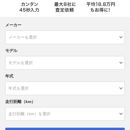
メーカー
モデル
年式
走行距離（km）