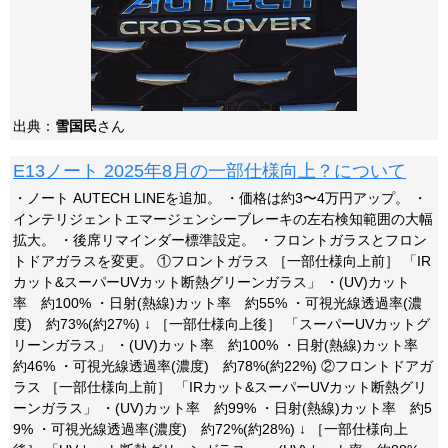
出典：
雪国民
さん
E13ノート 2025年8月の一部仕様向上？について
・ノート AUTECH LINEを追加。 ・価格は約3〜4万円アップ。 ・
インテリジェントエマージェンシーブレーキの左右検知範囲の大幅
拡大。 ・後席リマインダー標準設定。 ・フロントガラスとフロン
トドアガラスを変更。 ①フロントガラス ［一部仕様向上前］ 「IR
カット&スーパーUVカット断熱グリーンガラス」 ・(UV)カット
率 約100% ・日射(熱線)カット率 約55% ・可視光線透過率(濃
度) 約73%(約27%) ↓ ［一部仕様向上後］ 「スーパーUVカットグ
リーンガラス」 ・(UV)カット率 約100% ・日射(熱線)カット率
約46% ・可視光線透過率(濃度) 約78%(約22%) ②フロントドアガ
ラス ［一部仕様向上前］ 「IRカット&スーパーUVカット断熱グリ
ーンガラス」 ・(UV)カット率 約99% ・日射(熱線)カット率 約5
9% ・可視光線透過率(濃度) 約72%(約28%) ↓ ［一部仕様向上