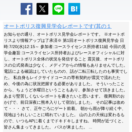
オートポリス復興見学会レポートです(其の１
お知らせの通り、オートポリス見学会レポートです。 ※オートポ
リスより情報アップは了承済※ 第1回オートポリス復興見学会 日
時:7/20(水)12:15～ 参加者:コースライセンス所持者11組 今回の見
学会趣旨:コースライセンス所持者およびレースオフィシャルに対
し、オートポリス全体の状況を発信すること 震災後、オートポリ
スの公式発表は少なく、メディアからの情報もありませんでした。
電話による確認はしていたものの、話が二転三転したのも事実でし
た。 私自身もレイクサイドコースの専有契約が震災で流れたた
め、今後の為に状況把握する必要がありました。 そういったこと
から、ちょうど水曜日ということもあり、参加させて頂きました。
あまり堅苦しくないレポートを書きたいと思います。 復興割のお
かげで、前日深夜に熊本入りして宿泊しました。 その記事は改め
て・・・ さて、正午ごろにゲート前着。 朝から雨が降り続く中、
現地はうれしいことに晴れていました。 山の上の天候は変わるも
ので、いつもAPに着くまでドキドキしますね。 時間が近づくと、
皆さん集まってきました。 バスが来ました。 ...