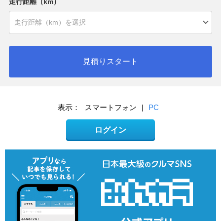
走行距離（km）
見積りスタート
表示：
スマートフォン
|
PC
ログイン