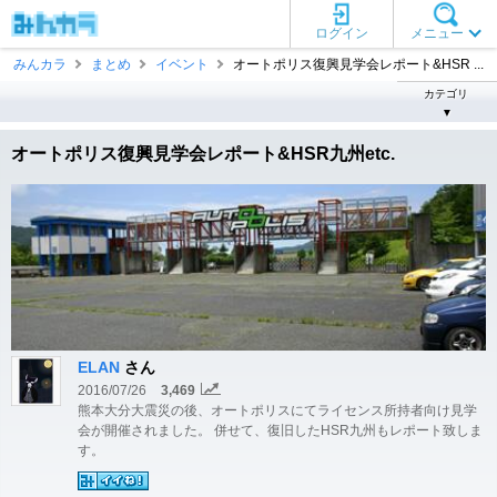
ログイン
メニュー
みんカラ
まとめ
イベント
オートポリス復興見学会レポート&HSR ...
カテゴリ
▼
オートポリス復興見学会レポート&HSR九州etc.
ELAN
さん
2016/07/26
3,469
熊本大分大震災の後、オートポリスにてライセンス所持者向け見学
会が開催されました。 併せて、復旧したHSR九州もレポート致しま
す。