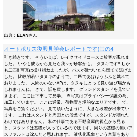
出典：
ELAN
さん
オートポリス復興見学会レポートです(其の4
引き続きです。 そういえば、レイクサイドコースに珍客が現れま
した。 いやも彼らから見たら我々が珍客かも。 タヌキです!! しか
も二匹!! 写真は撮り損ねましたが、バスが近づいたら慌てて逃げま
した。 比較的若いタヌキのようで、二匹であははうふふと戯れて
おりました。 人間のいないAPは、タヌキにとって良い遊び場かも
しれませんね。 さて、話を戻します。 グランドスタンドを見てい
きます。 ここは下車して見学。 ※写真はプライバシー保護の為、
加工しています。 ここは通常、荷物置き場的なエリアです。 で、
写真をご覧ください。 見て頂いたように、大きな段差が出来てい
ます。 これはスタンドと周囲との段差ですが、スタンドが壊れた
わけではありません。 私の仕事である不動産屋的視点から見る
と、スタンドは基礎が入っているので沈まず、周りの基礎の無いア
スファルトは沈んだと思われます。 液状化現象という言葉もあり