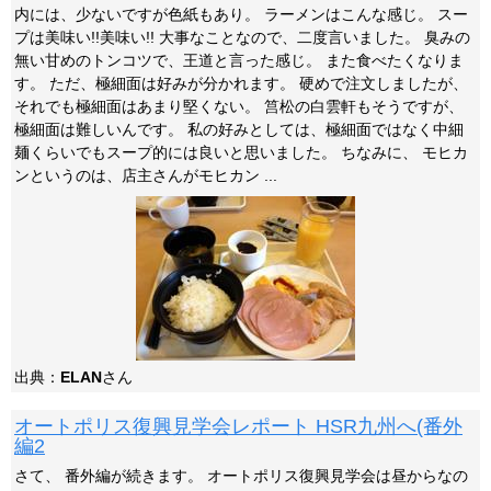
内には、少ないですが色紙もあり。 ラーメンはこんな感じ。 スー
プは美味い!!美味い!! 大事なことなので、二度言いました。 臭みの
無い甘めのトンコツで、王道と言った感じ。 また食べたくなりま
す。 ただ、極細面は好みが分かれます。 硬めで注文しましたが、
それでも極細面はあまり堅くない。 筥松の白雲軒もそうですが、
極細面は難しいんです。 私の好みとしては、極細面ではなく中細
麺くらいでもスープ的には良いと思いました。 ちなみに、 モヒカ
ンというのは、店主さんがモヒカン ...
出典：
ELAN
さん
オートポリス復興見学会レポート HSR九州へ(番外
編2
さて、 番外編が続きます。 オートポリス復興見学会は昼からなの