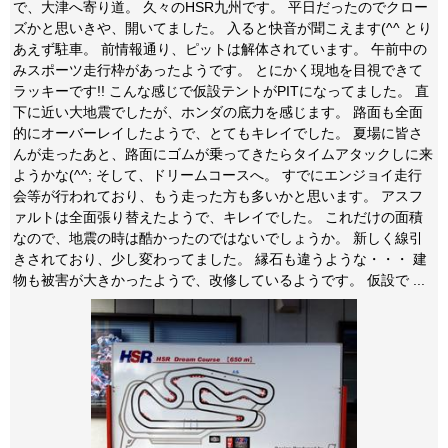
で、大津へ寄り道。 久々のHSR九州です。 平日だったのでクロー
ズかと思いきや、開いてました。 入ると快音が聞こえます(^^ とり
あえず駐車。 前情報通り、ピットは解体されています。 午前中の
みスポーツ走行枠があったようです。 とにかく現地を目視できて
ラッキーです!! こんな感じで仮設テントがPITになってました。 直
下に近い大地震でしたが、ホンダの底力を感じます。 路面も全面
的にオーバーレイしたようで、とてもキレイでした。 夏場に皆さ
んが走ったあと、路面にゴムが乗ってきたらタイムアタックしに来
ようかな(^^; そして、ドリームコースへ。 すでにエンジョイ走行
会等が行われており、もう走った方も多いかと思います。 アスフ
ァルトは全面張り替えたようで、キレイでした。 これだけの面積
なので、地震の時は酷かったのではないでしょうか。 新しく線引
きされており、少し変わってました。 縁石も違うような・・・ 建
物も被害が大きかったようで、改修しているようです。 仮設で ...