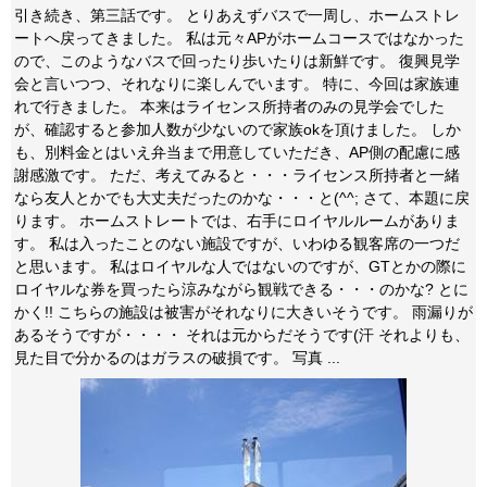
引き続き、第三話です。 とりあえずバスで一周し、ホームストレ
ートへ戻ってきました。 私は元々APがホームコースではなかった
ので、このようなバスで回ったり歩いたりは新鮮です。 復興見学
会と言いつつ、それなりに楽しんでいます。 特に、今回は家族連
れで行きました。 本来はライセンス所持者のみの見学会でした
が、確認すると参加人数が少ないので家族okを頂けました。 しか
も、別料金とはいえ弁当まで用意していただき、AP側の配慮に感
謝感激です。 ただ、考えてみると・・・ライセンス所持者と一緒
なら友人とかでも大丈夫だったのかな・・・と(^^; さて、本題に戻
ります。 ホームストレートでは、右手にロイヤルルームがありま
す。 私は入ったことのない施設ですが、いわゆる観客席の一つだ
と思います。 私はロイヤルな人ではないのですが、GTとかの際に
ロイヤルな券を買ったら涼みながら観戦できる・・・のかな? とに
かく!! こちらの施設は被害がそれなりに大きいそうです。 雨漏りが
あるそうですが・・・・ それは元からだそうです(汗 それよりも、
見た目で分かるのはガラスの破損です。 写真 ...