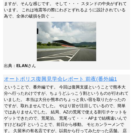
ますが、そんな感じです。 そして・・・ スタンドの中央がずれて
います。 これは地震等の際にわざとずれるように設計されている
為で、全体の破損を防ぐ ...
出典：
ELAN
さん
オートポリス復興見学会レポート 前夜(番外編1
ということで、番外編です。 今回は復興支援ということで熊本大
分へ行ったわけですが、ちょうどふっこう割というものが行われて
いました。 本当は大分か熊本のちょっと良い宿を取りたかったの
ですが、取れませんでした。 やはり皆が注目しているので、簡単
ではありませんでした。 結局、AZの荒尾で使える割引チケットを
ゲットできたので、荒尾泊。 荒尾って・・・APまで結構遠いんで
すけどね(汗 ということで、前日から移動。 モヒカンラーメンで
す。 久留米の有名店ですが、以前から行ってみたかった店舗。 店