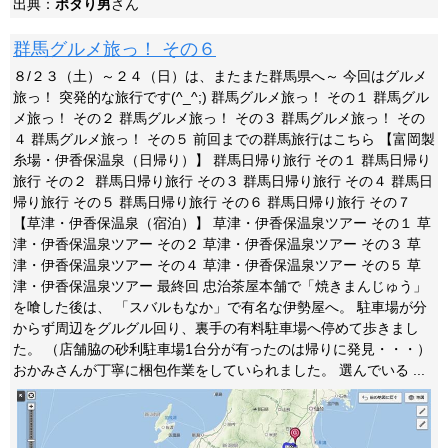
出典：
ポタり男
さん
群馬グルメ旅っ！ その６
８/２３（土）～２４（日）は、またまた群馬県へ～ 今回はグルメ
旅っ！ 突発的な旅行です(^_^;) 群馬グルメ旅っ！ その１ 群馬グル
メ旅っ！ その２ 群馬グルメ旅っ！ その３ 群馬グルメ旅っ！ その
４ 群馬グルメ旅っ！ その５ 前回までの群馬旅行はこちら 【富岡製
糸場・伊香保温泉（日帰り）】 群馬日帰り旅行 その１ 群馬日帰り
旅行 その２ 群馬日帰り旅行 その３ 群馬日帰り旅行 その４ 群馬日
帰り旅行 その５ 群馬日帰り旅行 その６ 群馬日帰り旅行 その７
【草津・伊香保温泉（宿泊）】 草津・伊香保温泉ツアー その１ 草
津・伊香保温泉ツアー その２ 草津・伊香保温泉ツアー その３ 草
津・伊香保温泉ツアー その４ 草津・伊香保温泉ツアー その５ 草
津・伊香保温泉ツアー 最終回 忠治茶屋本舗で「焼きまんじゅう」
を喰した後は、 「スバルもなか」で有名な伊勢屋へ。 駐車場が分
からず周辺をグルグル回り、裏手の有料駐車場へ停めて歩きまし
た。 （店舗脇の砂利駐車場1台分が有ったのは帰りに発見・・・）
おかみさんが丁寧に梱包作業をしていられました。 選んでいる ...