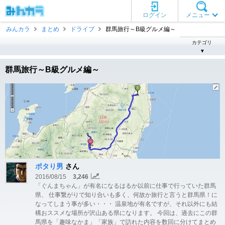
ログイン
メニュー
みんカラ
まとめ
ドライブ
群馬旅行～B級グルメ編～
カテゴリ
▼
群馬旅行～B級グルメ編～
ポタり男
さん
2016/08/15
3,246
「ぐんまちゃん」が有名になるはるか以前に仕事で行っていた群馬
県、 仕事繋がりで知り合いも多く、何故か旅行と言うと群馬県！に
なってしまう事が多い・・・ 温泉地が有名ですが、それ以外にも結
構おススメな場所が沢山ある県になります。 今回は、過去にこの群
馬県を「趣味なかま」「家族」で訪れた内容を数回に分けてまとめ