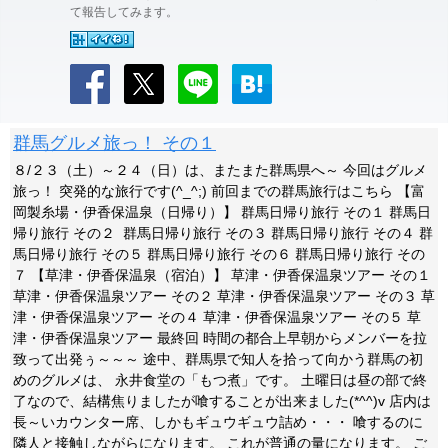
て報告してみます。
群馬グルメ旅っ！ その１
８/２３（土）～２４（日）は、またまた群馬県へ～ 今回はグルメ
旅っ！ 突発的な旅行です(^_^;) 前回までの群馬旅行はこちら 【富
岡製糸場・伊香保温泉（日帰り）】 群馬日帰り旅行 その１ 群馬日
帰り旅行 その２ 群馬日帰り旅行 その３ 群馬日帰り旅行 その４ 群
馬日帰り旅行 その５ 群馬日帰り旅行 その６ 群馬日帰り旅行 その
７ 【草津・伊香保温泉（宿泊）】 草津・伊香保温泉ツアー その１
草津・伊香保温泉ツアー その２ 草津・伊香保温泉ツアー その３ 草
津・伊香保温泉ツアー その４ 草津・伊香保温泉ツアー その５ 草
津・伊香保温泉ツアー 最終回 時間の都合上早朝からメンバーを拉
致って出発ぅ～～～ 途中、群馬県で知人を拾って向かう群馬の初
めのグルメは、 永井食堂の「もつ煮」です。 土曜日は昼の部で終
了なので、結構焦りましたが喰することが出来ました(*^^)v 店内は
長～いカウンター席、しかもギュウギュウ詰め・・・ 喰するのに
隣人と接触しながらになります。 これが普通の量になります。 ご