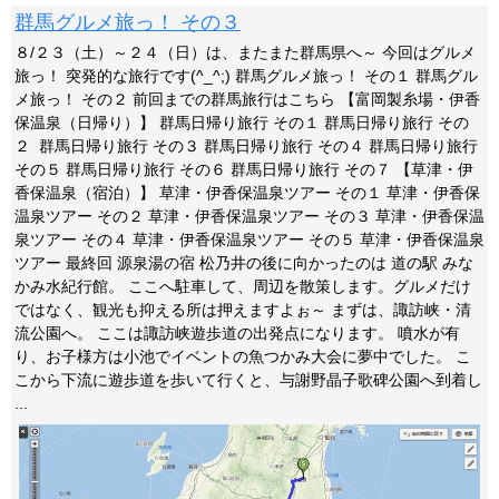
群馬グルメ旅っ！ その３
８/２３（土）～２４（日）は、またまた群馬県へ～ 今回はグルメ
旅っ！ 突発的な旅行です(^_^;) 群馬グルメ旅っ！ その１ 群馬グル
メ旅っ！ その２ 前回までの群馬旅行はこちら 【富岡製糸場・伊香
保温泉（日帰り）】 群馬日帰り旅行 その１ 群馬日帰り旅行 その
２ 群馬日帰り旅行 その３ 群馬日帰り旅行 その４ 群馬日帰り旅行
その５ 群馬日帰り旅行 その６ 群馬日帰り旅行 その７ 【草津・伊
香保温泉（宿泊）】 草津・伊香保温泉ツアー その１ 草津・伊香保
温泉ツアー その２ 草津・伊香保温泉ツアー その３ 草津・伊香保温
泉ツアー その４ 草津・伊香保温泉ツアー その５ 草津・伊香保温泉
ツアー 最終回 源泉湯の宿 松乃井の後に向かったのは 道の駅 みな
かみ水紀行館。 ここへ駐車して、周辺を散策します。グルメだけ
ではなく、観光も抑える所は押えますよぉ～ まずは、諏訪峡・清
流公園へ。 ここは諏訪峡遊歩道の出発点になります。 噴水が有
り、お子様方は小池でイベントの魚つかみ大会に夢中でした。 こ
こから下流に遊歩道を歩いて行くと、与謝野晶子歌碑公園へ到着し
...