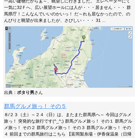
一高い建物だからぁ～、眺望しに行きました。 エレベーターにて
一気に32Ｆへ、広い展望ホールには人が・・・居ません・・・ 群
馬県庁！こんなんでいいのかいっ！ だ～れも居なかったので、の
んびりと眺望が出来ましたが、さびしい・・・ 31 ...
出典：
ポタり男
さん
群馬グルメ旅っ！ その５
８/２３（土）～２４（日）は、またまた群馬県へ～ 今回はグルメ
旅っ！ 突発的な旅行です(^_^;) 群馬グルメ旅っ！ その１ 群馬グル
メ旅っ！ その２ 群馬グルメ旅っ！ その３ 群馬グルメ旅っ！ その
４ 前回までの群馬旅行はこちら 【富岡製糸場・伊香保温泉（日帰