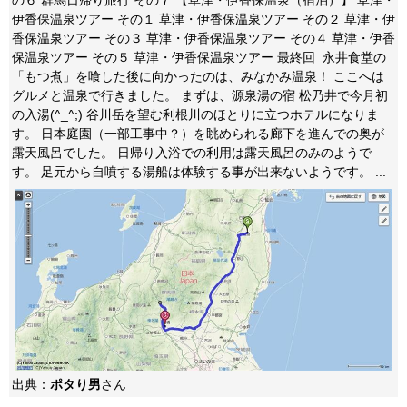
の６ 群馬日帰り旅行 その７ 【草津・伊香保温泉（宿泊）】 草津・
伊香保温泉ツアー その１ 草津・伊香保温泉ツアー その２ 草津・伊
香保温泉ツアー その３ 草津・伊香保温泉ツアー その４ 草津・伊香
保温泉ツアー その５ 草津・伊香保温泉ツアー 最終回 永井食堂の
「もつ煮」を喰した後に向かったのは、みなかみ温泉！ ここへは
グルメと温泉で行きました。 まずは、源泉湯の宿 松乃井で今月初
の入湯(^_^;) 谷川岳を望む利根川のほとりに立つホテルになりま
す。 日本庭園（一部工事中？）を眺められる廊下を進んでの奥が
露天風呂でした。 日帰り入浴での利用は露天風呂のみのようで
す。 足元から自噴する湯船は体験する事が出来ないようです。 ...
出典：
ポタり男
さん