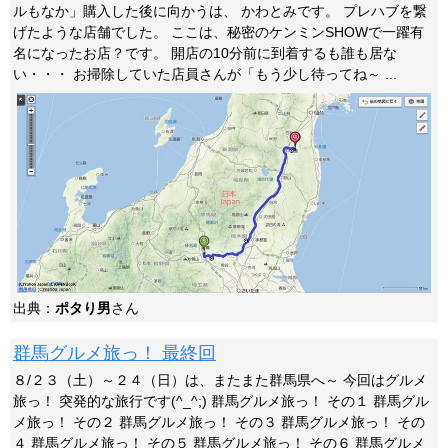
ルもなか」購入した後に向かうは、 かわとみです。 プレハブを繋
げたような店舗でした。 ここは、秘密のケンミンSHOWで一躍有
名になったお店？です。 開店の10分前に到着するも誰も居な
い・・・ お掃除していた店員さんが「もう少し待ってね～ ...
出典：
ポタり男
さん
群馬グルメ旅っ！ 最終回
８/２３（土）～２４（日）は、またまた群馬県へ～ 今回はグルメ
旅っ！ 突発的な旅行です(^_^;) 群馬グルメ旅っ！ その１ 群馬グル
メ旅っ！ その２ 群馬グルメ旅っ！ その３ 群馬グルメ旅っ！ その
４ 群馬グルメ旅っ！ その５ 群馬グルメ旅っ！ その６ 群馬グルメ