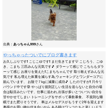
出典：
あっちゃん999
さん
やっちゃったついでにブログ書きます
お久しぶりです❗ こじこゆです❗ まだ生きてます💡 こじろう、こゆ
き、こまち 三匹みんな元気です🎵 ダラーッて感じで こちらもダラ
ーッて感じ お座りを覚えた❗こまちちゃんです 取り敢えずみんな元
気です 私も増えた体重を減らす為,ウォーキングとワンダーコアに
励んでいます、 お陰で７kgに減量に成功🎵 したのですが❗ 只今リ
バウンド中です😰 やっぱり規則正しい生活を送らないと自分の場
合は駄目みたいです、仕事に追われ,出張が多いとついつい自分を
甘やかせてしまい トレーニングをサボって暴飲暴食、 不規則な睡
眠でまた肥りそうです。 車はメルセデスがもうすぐ2年を迎えます
奥様のお買い物お付き合いから ある時はワンコたちと楽しいドラ