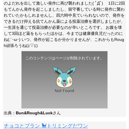
のよだれを出して激しい発作に再び襲われました( ﾟДﾟ) 1日に2回
もてんかん発作を起こしましたし、留守番している時に発作に襲わ
れていたかもしれませんし、四六時中見ていられないので、発作を
できるだけ抑える抗てんかん薬による投薬治療を選択しましたが、
一生涯を通じて投薬治療が必要なのが辛いところです。 お腹を壊
して3回ほど薬をもらったほかは、今までは健康優良児だったのに
ね(;´･ω･) いつ、発作が起こるか分かりませんが、これからもRoug
h頑張ろうね(≧▽≦)
このコンテンツはページが削除されています。
出典：
Bun&Rough&Luck
さん
チョコとブラン 🐩トリミングだワン