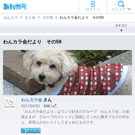
ログイン
メニュー
みんカラ
まとめ
その他
わんカラ会だより その59
カテゴリ
▼
わんカラ会だより その59
わんカラ会
さん
2017/04/30
948
「わんカラ会だより」はワンコ好きのグループ「わんカラ会」の会
員さまが、グループのスレッドに投稿してくれた愛犬ブログの中か
ら、管理人がセレクトしてまとめたものです。