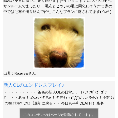
晴れた夕方に庭で… 走り回ります(^^) でも… すぐにひざの上(^^;;
サンルームでまったり… 毛布とヒツジの毛に同化しそう(^^;; 家の
中では毛布の潜り込んで(^^;; こんなブランに癒されてます( ^ω^ )
出典：
Kazuvw
さん
新人OLのエンドレスプレイ♪
・・・・・・・・・ 茶色の新人OLの日常。。 ﾓﾌﾓﾌ ﾌｶﾞﾌｶﾞ ｶﾞﾌ
ｶﾞ・・・あっ！ ｺﾝﾆｬﾛｰ!ﾃﾞﾃｺｲ！ ﾃﾞﾃｷﾀｯヽ(ﾟДﾟ)ﾉ ｺﾚﾊ ﾜﾀｼﾉﾖ！ ｲｲﾃﾞｼｮ
ｰﾅﾝｶﾓﾝｸｱﾙ? ﾓﾌﾓﾌ（最初に戻る・・ 今日も平和DEATH！ 糸冬
このコンテンツはページが削除されています。