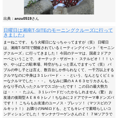
出典：
anzu0519
さん
日曜日は湘南T-SITEのモーニングクルーズに行って
きました♪
まーねこです。 もう火曜日になっちゃってますが（笑） 日曜日
は、湘南T-SITEで開催されているミーティングイベント「モーニン
グクルーズ」に行ってきました！ 今回のテーマは、国産２ドアク
ーペということで、 オーテック・ザガート・ ステルビオ！！！ い
や、やっぱこの駐車場、時空がちょっと歪んでますって（笑） バ
ブルの申し子とは言え、数百台しか作られなくて、一千万以上する
クルマなのに中身は３１レパード・・・という、なんとなくビミョ
ーなクルマでした・・・。 ちなみに隣のＡＡ６３セリカさんも、
かなり手の入ったクルマでスゴかったです！ この日の最大勢力
は・・・・ たぶん、３１レパードだったかもしれません（驚） お
友達の後期型ＡＥ８６トレノ！ちなみに２ドアでテーマ車ドンズバ
です！！ こちらもお友達のユーノス・プレッソ！（マツスピのフ
ルキット！） お隣りのNA6ロドも、とてもキレイで素晴らしいコ
ンディションでした！ サンナナワーゲンさんのＺ！ ７Ｍソアラで