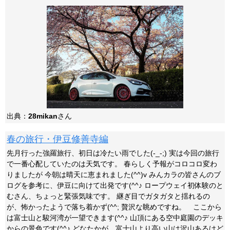
出典：
28mikan
さん
春の旅行・伊豆修善寺編
先月行った強羅旅行、初日は冷たい雨でした(-_-;) 実は今回の旅行
で一番心配していたのは天気です。 春らしく予報がコロコロ変わ
りましたが 今朝は晴天に恵まれました(^^)v みんカラの皆さんのブ
ログを参考に、伊豆に向けて出発です(^^♪ ロープウェイ初体験のと
むさん、ちょっと緊張気味です。 継ぎ目でガタガタと揺れるの
が、怖かったようで落ち着かず(^^; 贅沢な眺めですね。 ここから
は富士山と駿河湾が一望できます(^^♪ 山頂にある空中庭園のデッキ
からの景色です(^^♪ どなたかが、富士山より高い山は沢山あるけど