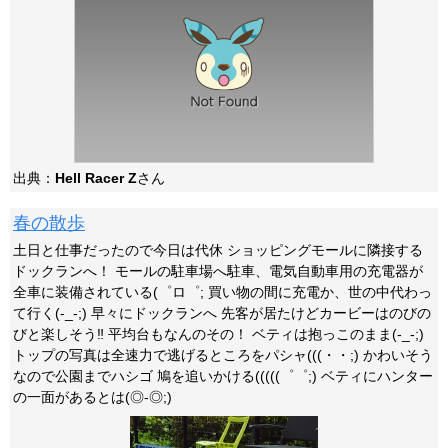
出典：
Hell Racer Z
さん
春の散歩
土日と仕事だったので今日は代休 ショッピングモールに隣接する
ドックランへ！ モールの駐車場へ駐車、電気自動車用の充電器が
全車に装備されている(゜ロ゜; 買い物の間に充電か、世の中代わっ
て行く(-_-;) 早々にドックランへ 先客が居たけどカービーはのびの
びと楽しそう‼ 平均台もなんのその！ ベティは抱っこのまま(-_-;)
トップの写真は全速力で逃げるところをパシャ(((・・;) かわいそう
なので公園までハシゴ 鳩を追いかける(((((゜゜;) ベティにハンター
の一面があるとは(◎-◎;)