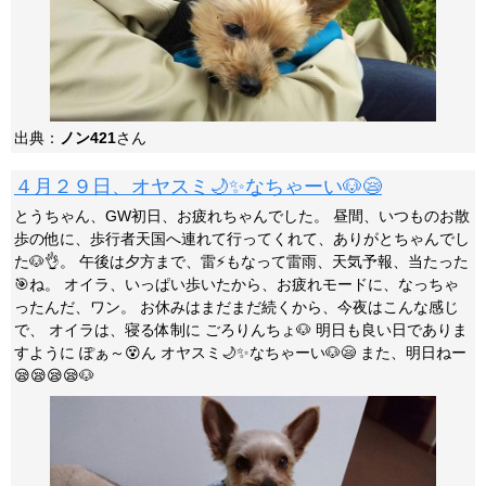
出典：
ノン421
さん
４月２９日、オヤスミ🌙✨なちゃーい🐶😪
とうちゃん、GW初日、お疲れちゃんでした。 昼間、いつものお散
歩の他に、歩行者天国へ連れて行ってくれて、ありがとちゃんでし
た🐶👌。 午後は夕方まで、雷⚡もなって雷雨、天気予報、当たった
🎯ね。 オイラ、いっぱい歩いたから、お疲れモードに、なっちゃ
ったんだ、ワン。 お休みはまだまだ続くから、今夜はこんな感じ
で、 オイラは、寝る体制に ごろりんちょ🐶 明日も良い日でありま
すように ぽぁ～😵ん オヤスミ🌙✨なちゃーい🐶😪 また、明日ねー
😪😪😪😪🐶