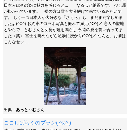
日本人はその姿に魅力を感じると... なるほど納得です。 少し靄
が掛かっています。 裾の方は雪も大分解けて来ているみたいで
す。 もう一つ日本人が大好きな「さくら」も、まだまだ楽しめま
したよ(^O^) お約束のコラボ写真も撮れて満足(^O^)／ 恋人の聖地
とやらで、とむさんと女房が鐘を鳴らし 永遠の愛を誓い合ってま
した（笑） 富士を眺めながら足湯に浸かり(^O^)／ なんと、お隣は
こんなセッ ...
出典：
あっと～む
さん
ここしばらくのブラン( ^ω^ )