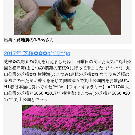
出典：
路地裏のJ-Boy
さん
2017年 芝桜✿✿✿o(*^▽^*)o
芝桜✿の見頃の時期を迎えましたね！ 日曜日の良いお天気に丸山公
園と横津海(よこつみ)農苑の芝桜✿に行って来ました（*＾-＾*） 丸
山公園の芝桜✿✿ 横津海(よこつみ)農苑の芝桜✿✿ ウララも芝桜の
春風にのった良い香りを感じて興味津々で丸山公園内をお散歩U^ｪ
^U 春は本当に良いですね(^^ )o 【フォトギャラリー】 ■2017年 丸
山公園の芝桜とS660 ■2017年 横津海(よこつみ)の芝桜とS660 ■20
17年 丸山公園とウララ