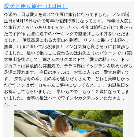
愛犬と伊豆旅行（1日目）
今週の土日は愛犬を連れて伊豆に旅行に行ってました。 ノンの誕
生日が4月19日なので毎年の恒例行事になってます。 昨年は入院し
て旅行どころじゃありませんでしたが、今年は旅行に行けて良かっ
たです(^^)/ お昼に途中のパーキングで釜揚げしらす丼をいただき
ました。 伊豆高原にある大室山へ到着。 リフトに乗って山頂へ。
無事、山頂に着いて記念撮影！ ノンは気持ち良さそうにお散歩し
てました。 途中で抱っこに変わるのはお決まりのパターンです(笑)
大室山を後にして、嫁さんのリクエストで「愛犬の駅」へ。 ドッ
グカフェは開放的な雰囲気で、テラス席はドッグランを眺めながら
足湯に浸れます。 今日のホテルは、お気に入りの「愛犬お宿」で
す。 夕食は海の幸、山の幸が盛りだくさんで、どれも美味しかっ
た(^^) ノンはボーロちゃんに夢中になってると。。。 お誕生日を
お祝いしてもらいました。 早いもので、もう１２歳になってしま
いました。 食事の後はバーでワインやカクテルをいただきまし
た。 ...