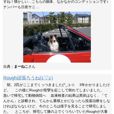
すね！懐かしい…こちらの個体、なかなかのコンディションです♪
ナンバーも日産サニ ...
出典：
まーねこ
さん
Rough頑張ろうね(≧▽≦)
朝、2匹がここまでくっつきました(^_-)-☆ 3年かかりましたけ
ど。 この後にRoughが痙攣を起こして倒れてしまいました。
急いで帰宅して動物病院へ 血液検査の結果は異状はなく、「て
んかん」と診断され、てんかん重積とかになったら投薬治療をしな
ければならないけど、今のところは様子を見ることで帰宅しまし
た。 ところが、帰宅して膝の上でくつろいでいたRoughが大量