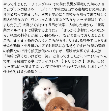
やって来ましたトリミングDAY その前に長男が帰宅した時のチョ
コとブランの様子を （╹◡╹）♡ 学校に提出する書類などの用があ
り突如帰って来ました、次男も早めに予備校から帰って来て珍しく
四人が揃うので、ワンちゃん達も喜ぶだろうなァ〜 予想はしてい
ました(^_^) 大喜びです(ᵔᴥᵔ) 長男が大学に入学した頃から 「接客
業のアルバイトは経験するように」 「せっかく京都にいるのだか
ら、祇園の料亭とか厳しい目の所へ」 などと言っておりましたと
ころ、まずまず条件の合うところがあり、いわゆる料亭ではありま
せんが祇園・先斗町のお店でお世話になるそうです(^ ^) 塾の講師
の合間なので行く頻度は低いのですが、経験が大事です 本人は
「時給は高くないけどな・笑」 と言ってましたが ( ^ω^ ) いィ〜ん
です、今経験する事はプライスレス 【 トリミング 】 さあ、出発
ゥ〜 前回から変えて欲しい要望を擦り合わせてお願いしました^_^
仕上がりは多少希望と ...