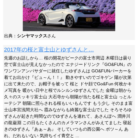
出典：
シンヤマックス
さん
2017年の桜と富士山とゆずさんと…
先週のお話しから… 桜の開花がピークの富士市周辺 木曜日は曇り
空で富士山が見えなかったので エナジードリンク『GO&FUN』の
ワンワンアンバサダーに就任したゆずさんは GO&FUNパーカーを
着てお出かけ『ビュ～ん！！』 動きやすいのでゴキゲン 陽が次第
に出て来たので、お帽子を被って 桜と ドヤ顔でGo&Fun 何枚かキ
メ写真を 暖かい日中と桜でルンルンゆずさんでした 金曜は朝から
久々のスッキリ富士山 大石寺から朝陽が当たる桜と富士山 っとル
ーテシア 朝陽に照らされる桜もいいもんです もう少し そのまま富
士山本宮浅間大社へ 霞みながらも綺麗な富士山でした そろそろゆ
ずさんが起きた時間なのでゆずさんを連れて、あさんぽへ 潤井川
の龍巌淵 この日もたくさんのカメラマンさんがみえてました 寝起
きのゆずさん『あぁ～あ』 そしていつもの西公園へ ポツ～ん あ
れ、だれもいない 気持ちイイ青空と ...