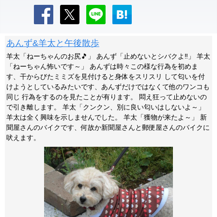
あんず&羊太と午後散歩
羊太「ねーちゃんのお尻🎵」 あんず「止めないとシバクよ‼」 羊太
「ねーちゃん怖いです～」 あんずは時々この様な行為を初めま
す、干からびたミミズを見付けると身体をスリスリ して匂いを付
けようとしているみたいです、あんずだけではなくて他のワンコも
同じ 行為をするのを見たことが有ります。 悶え狂って止めないの
で引き離します。 羊太「クンクン、別に良い匂いはしないよ～」
羊太は全く興味を示しませんでした。 羊太「獲物が来たよ～」 新
聞屋さんのバイクです、何故か新聞屋さんと郵便屋さんのバイクに
吠えます。