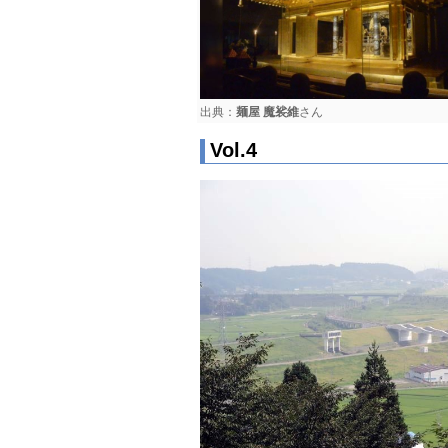
出典：
麺屋 魔裟維
さん
Vol.4