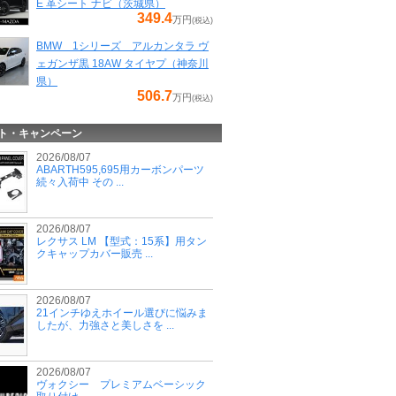
E 革シート ナビ（茨城県）
349.4
万円
(税込)
BMW 1シリーズ アルカンタラ ヴ
ェガンザ黒 18AW タイヤプ（神奈川
県）
506.7
万円
(税込)
ト・キャンペーン
2026/08/07
ABARTH595,695用カーボンパーツ
続々入荷中 その ...
2026/08/07
レクサス LM 【型式：15系】用タン
クキャップカバー販売 ...
2026/08/07
21インチゆえホイール選びに悩みま
したが、力強さと美しさを ...
2026/08/07
ヴォクシー プレミアムベーシック