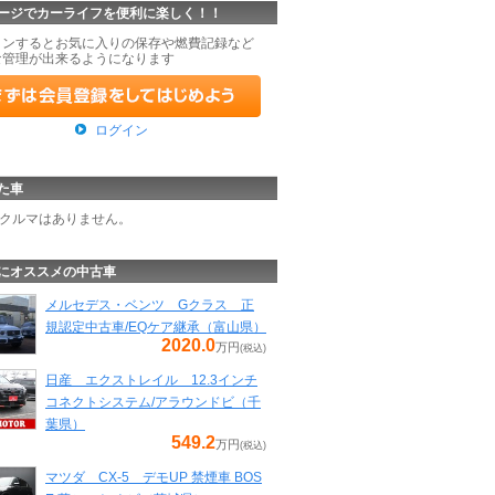
ージでカーライフを便利に楽しく！！
インするとお気に入りの保存や燃費記録など
な管理が出来るようになります
ログイン
た車
クルマはありません。
にオススメの中古車
メルセデス・ベンツ Gクラス 正
規認定中古車/EQケア継承（富山県）
2020.0
万円
(税込)
日産 エクストレイル 12.3インチ
コネクトシステム/アラウンドビ（千
葉県）
549.2
万円
(税込)
マツダ CX-5 デモUP 禁煙車 BOS