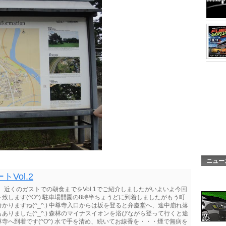
ニュー
Vol.2
近くのガストでの朝食までをVol.1でご紹介しましたがいよいよ今回
します(^O^) 駐車場開園の8時半ちょうどに到着しましたがもう町
りますね(^_^.) 中尊寺入口からは坂を登ると弁慶堂へ、途中崩れ落
りました(^_^.) 森林のマイナスイオンを浴びながら登って行くと途
へ到着です(^O^) 水で手を清め、続いてお線香を・・・煙で無病を