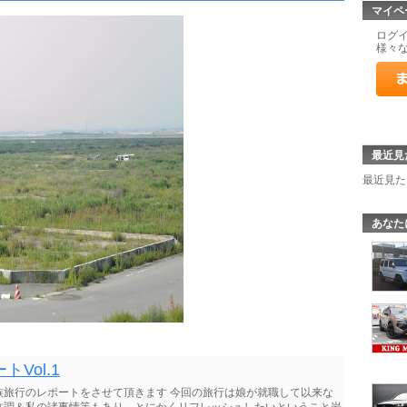
マイペ
ログ
様々
最近見
最近見た
あなた
Vol.1
族旅行のレポートをさせて頂きます 今回の旅行は娘が就職して以来な
体調＆私の諸事情等もあり、とにかくリフレッシュしたいということ岩