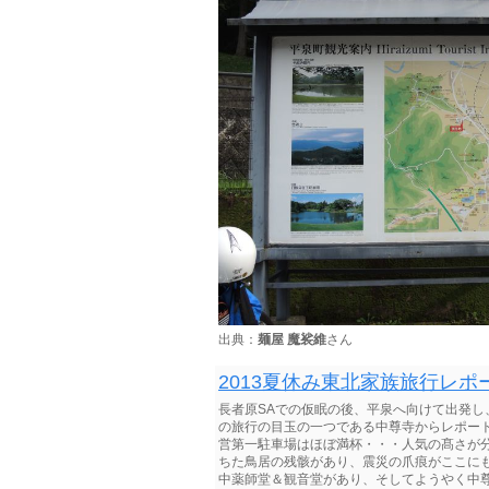
出典：
麺屋 魔裟維
さん
2013夏休み東北家族旅行レポート
長者原SAでの仮眠の後、平泉へ向けて出発し、
の旅行の目玉の一つである中尊寺からレポート致
営第一駐車場はほぼ満杯・・・人気の髙さが分か
ちた鳥居の残骸があり、震災の爪痕がここにもあ
中薬師堂＆観音堂があり、そしてようやく中尊寺