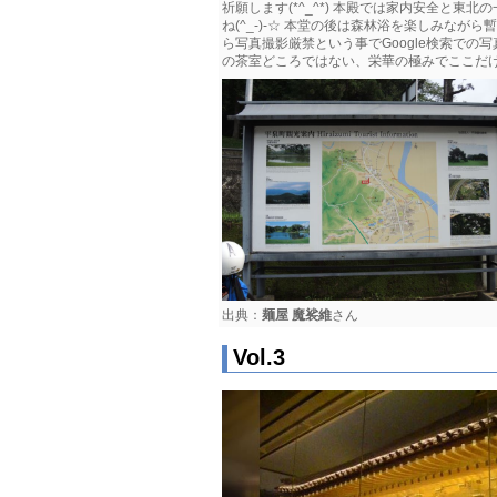
祈願します(*^_^*) 本殿では家内安全と
ね(^_-)-☆ 本堂の後は森林浴を楽しみながら
ら写真撮影厳禁という事でGoogle検索で
の茶室どころではない、栄華の極みでここだけで
出典：
麺屋 魔裟維
さん
Vol.3