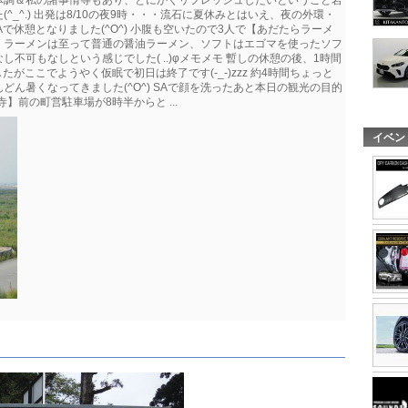
_^.) 出発は8/10の夜9時・・・流石に夏休みとはいえ、夜の外環・
で休憩となりました(^O^) 小腹も空いたので3人で【あだたらラーメ
・ラーメンは至って普通の醤油ラーメン、ソフトはエゴマを使ったソフ
不可もなしという感じでした( ..)φメモメモ 暫しの休憩の後、1時間
がここでようやく仮眠で初日は終了です(-_-)zzz 約4時間ちょっと
ん暑くなってきました(^O^) SAで顔を洗ったあと本日の観光の目的
寺】前の町営駐車場が8時半からと ...
イベン