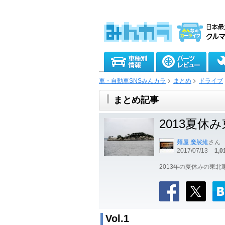
車・自動車SNSみんカラ
まとめ
ドライブ
まとめ記事
2013夏休
麺屋 魔裟維
さん
2017/07/13
1,0
2013年の夏休みの東
Vol.1