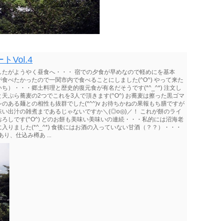
Vol.4
したがようやく昼食へ・・・ 宿での夕食が早めなので軽めにを基本
べたかったので一関市内で食べることにしました(^O^) やって来た
）・・・郷土料理と歴史的復元食が有名だそうです(*^_^*) 注文し
ぷら蕎麦の2つでこれを3人で頂きます(^O^) お蕎麦は擦った黒ゴマ
ある麺との相性も抜群でした(*^^)v お待ちかねの果報もち膳ですが
い出汁の雑煮まであるじゃないですか＼(◎o◎)／！ これが餅のライ
しです(^O^) どのお餅も美味い美味いの連続・・・私的には沼海老
りました(*^_^*) 食後にはお酒の入っていない甘酒（？？）・・・
り、仕込み樽あ ...