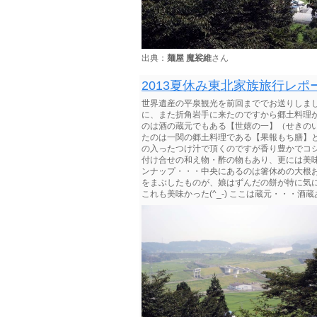
出典：
麺屋 魔裟維
さん
2013夏休み東北家族旅行レポート
世界遺産の平泉観光を前回まででお送りしま
に、また折角岩手に来たのですから郷土料理が食
のは酒の蔵元でもある【世嬉の一】（せきのいち
たのは一関の郷土料理である【果報もち膳】と天
の入ったつけ汁で頂くのですが香り豊かでコシの
付け合せの和え物・酢の物もあり、更には美味
ンナップ・・・中央にあるのは箸休めの大根おろ
をまぶしたものが、娘はずんだの餅が特に気に入
これも美味かった(^_-) ここは蔵元・・・酒蔵あ