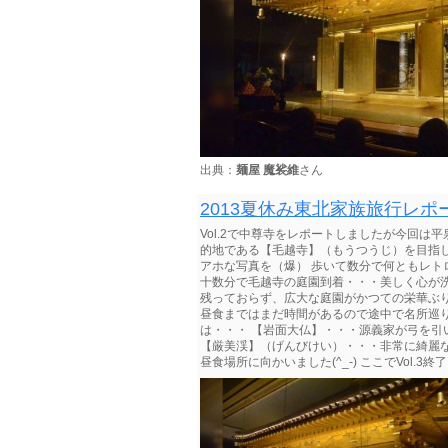
出典：
麺屋 魔裟維
さん
2013夏休み東北家族旅行レポート
Vol.2で中尊寺をレポートしましたが今回は平
的地である【毛越寺】（もうつうじ）を目指
アホな写真を（爆） 歩いて数分で何ともレトロ
十数分で毛越寺の庭園到着・・・美しく心が洗わ
残っておらず、広大な庭園がかつての栄華ぶりを
昼食まではまだ時間があるので途中で名所巡りで
は・・・ 【岩面大仏】・・・源義家が弓を引い
【厳美渓】（げんびけい）・・・非常に綺麗
昼食場所に向かいました(^_-) ここでVol.3終了・