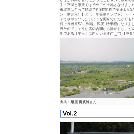
手・宮城と家族では初めての土地となりました(^
東北道は至って順調で約3時間程で安達太良SA
ン（煮卵入）】と【十年長生きソフト】・・
トでややシソっぽいような風味でしたが可もなし
程で長者原SAに到着、深夜1時半程になりました
寝たのでしょうか雲の合間から陽が射し、どんど
地である【平泉】に向かいます(*^_^*) 【中尊
出典：
麺屋 魔裟維
さん
Vol.2