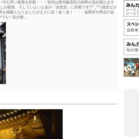
東北の一日も早い復興を祈願・・・堂内は奥州藤原氏の栄華が汲み取れます
暫しの散策、そしていよいよあの『金色堂』に到着です(*^_^*) 残念なが
の写真を掲載となりましたがまさに金！金！金！・・・金閣寺や秀吉の金
も一見の価 ...