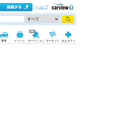
ヘルプ
愛車
イベント
オークション
サーキット
みんカラ＋