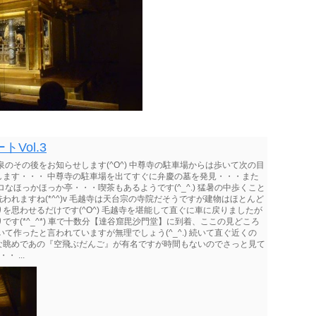
Vol.3
泉のその後をお知らせします(^O^) 中尊寺の駐車場からは歩いて次の目
します・・・ 中尊寺の駐車場を出てすぐに弁慶の墓を発見・・・また
なほっかほっか亭・・・喫茶もあるようです(^_^.) 猛暑の中歩くこと
れますね(*^^)v 毛越寺は天台宗の寺院だそうですが建物はほとんど
思わせるだけです(^O^) 毛越寺を堪能して直ぐに車に戻りましたが
す(*^_^*) 車で十数分【達谷窟毘沙門堂】に到着、ここの見どころ
て作ったと言われていますが無理でしょう(^_^.) 続いて直ぐ近くの
な眺めであの『空飛ぶだんご』が有名ですが時間もないのでさっと見て
・ ...