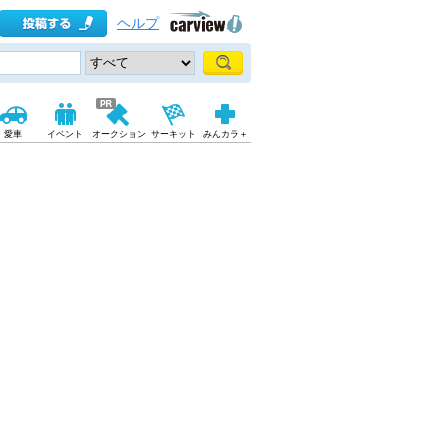
ヘルプ
愛車
イベント
オークション
サーキット
みんカラ＋