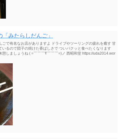
の「みたらしだんご」
んごで有名なお店がありますよ ドライブやツーリングの疲れを癒す 甘
ているので団子の焼けた香ばしさで ついパクッと食べたくなります
ょうね ( =￣￣￣∇￣￣￣=)ノ 西昭和堂 https://uda2014.wor