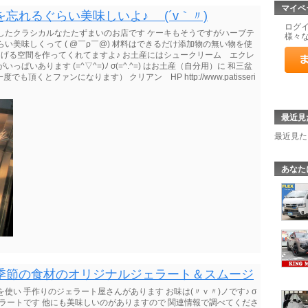
マイペ
忘れるぐらい美味しいよ♪ (´v｀〃)
ログ
したクラシカルなたたずまいのお店です ケーキもそうですがハーブテ
様々
い美味しくって ( @￣ρ￣@) 材料はできるだけ添加物の無い物を使
ろげる空間を作ってくれてますよ♪ お土産にはシュークリーム エクレ
いあります (=^▽^=)ﾉ σ(=^.^=) はお土産（自分用）に 和三盆
頂くとファンになります） クリアン HP http://www.patisseri
最近見
最近見た
あなた
季節の食材のオリジナルジェラート＆スムージ
使い 手作りのジェラート屋さんがあります お味は(〃ｖ〃)ノです♪ σ
たジェラートです 他にも美味しいのがありますので 関連情報で調べてくださ