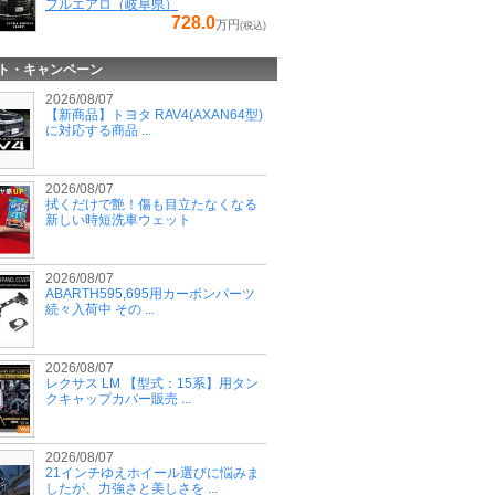
フルエアロ（岐阜県）
728.0
万円
(税込)
ト・キャンペーン
2026/08/07
【新商品】トヨタ RAV4(AXAN64型)
に対応する商品 ...
2026/08/07
拭くだけで艶！傷も目立たなくなる
新しい時短洗車ウェット
2026/08/07
ABARTH595,695用カーボンパーツ
続々入荷中 その ...
2026/08/07
レクサス LM 【型式：15系】用タン
クキャップカバー販売 ...
2026/08/07
21インチゆえホイール選びに悩みま
したが、力強さと美しさを ...