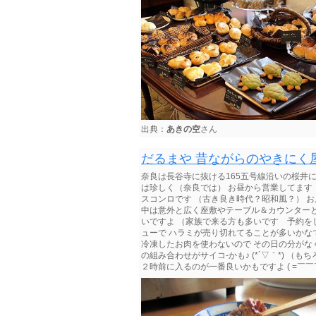
出典：
あきの空
さん
だるまや 昔ながらのやきにく屋さ
奈良は長谷寺に抜ける165五号線沿いの桜井
は珍しく（奈良では） お昼から営業してます
スコンロです （古き良き時代？昭和風？） 
中は意外と広く座敷やテーブル＆カウンター
いですよ （家族で来る方も多いです 予約を
ューで ハラミが売り切れてることが多いかなで
冷凍したお肉を使わないので その日の分がなく
の組み合わせがサイコ-かも♪ (*´▽｀*) 
２時前に入るのが一番良いかもですよ ( =￣￣￣