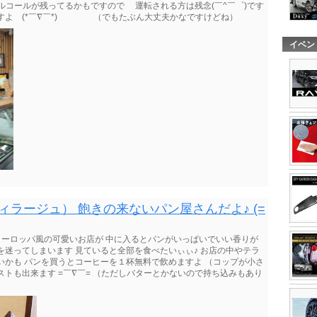
しアルコールが残ってるかもですので 運転される方は残念(￣^￣゜)です
すよ (*￣∇￣*) （でもたぶん大丈夫かなですけどね）
イベン
エスト ヴィラージュ） 飽きの来ないパン屋さんだよ♪ (=
ﾉ ヨーロッパ風の可愛いお店が 中に入るとパンがいっぱいでいい香りが
を迷ってしまいます 見ていると全部を食べたいぃぃ♪ お店の中やテラ
いかも パンを買うとコーヒーを１杯無料で飲めますよ （コップが小さ
トも出来ます =￣∇￣= （ただしバターとかないので持ち込みもあり