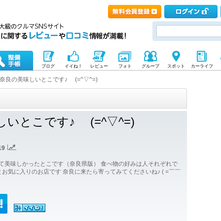
ブログ
イイね！
レビュー
フォト
グループ
スポット
カーライフ
奈良の美味しいとこです♪ (=^▽^=)ゞ
いとこです♪ (=^▽^=)ゞ
19
いてきて美味しかったとこです（奈良県版） 食べ物の好みは人それぞれで
お気に入りのお店です 奈良に来たら寄ってみてくださいね♪ ( =￣￣