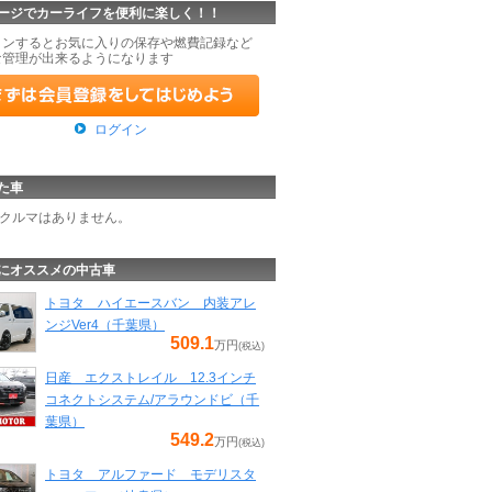
ージでカーライフを便利に楽しく！！
インするとお気に入りの保存や燃費記録など
な管理が出来るようになります
ログイン
た車
クルマはありません。
にオススメの中古車
トヨタ ハイエースバン 内装アレ
ンジVer4（千葉県）
509.1
万円
(税込)
日産 エクストレイル 12.3インチ
コネクトシステム/アラウンドビ（千
葉県）
549.2
万円
(税込)
トヨタ アルファード モデリスタ