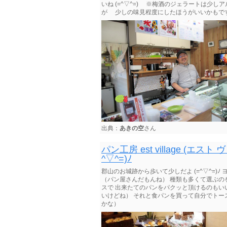
いね (=^▽^=)ゞ ※梅酒のジェラートは少
が 少しの味見程度にしたほうがいいかもで
出典：
あきの空
さん
パン工房 est village (
^▽^=)ﾉ
郡山のお城跡から歩いて少しだよ (=^▽^=)
（パン屋さんだもんね） 種類も多くて選ぶの
スで 出来たてのパンをパクッと頂けるのもい
いけどね） それと食パンを買って自分でトース
かな）