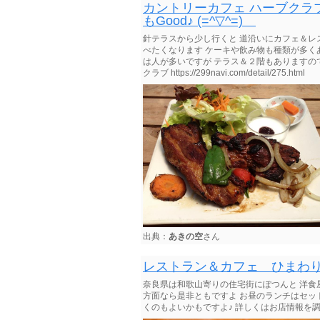
カントリーカフェ ハーブクラ
もGood♪ (=^▽^=)ゞ
針テラスから少し行くと 道沿いにカフェ＆レ
べたくなります ケーキや飲み物も種類が多くあり
は人が多いですが テラス＆２階もありますので
クラブ https://299navi.com/detail/275.html
出典：
あきの空
さん
レストラン＆カフェ ひまわり
奈良県は和歌山寄りの住宅街にぽつんと 洋食
方面なら是非ともですよ お昼のランチはセット
くのもよいかもですよ♪ 詳しくはお店情報を調べ