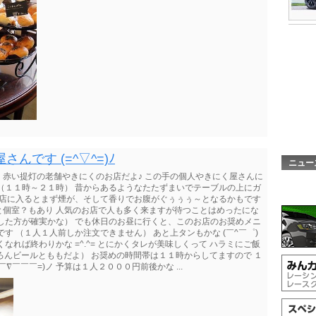
んです (=^▽^=)ﾉ
ニュー
に 赤い提灯の老舗やきにくのお店だよ♪ この手の個人やきにく屋さんに
（１１時～２１時） 昔からあるようなたたずまいでテーブルの上にガ
お店に入るとまず煙が、そして香りでお腹がぐぅぅぅ～となるかもです
と個室？もあり 人気のお店で人も多く来ますが待つことはめったにな
した方が確実かな） でも休日のお昼に行くと、このお店のお奨めメニ
す （１人１人前しか注文できません） あと上タンもかな (￣^￣゜)
なれば終わりかな =^.^= とにかくタレが美味しくって ハラミにご飯
（もちろんビールとももだよ） お奨めの時間帯は１１時からしてますので １
∇￣￣￣=)ノ 予算は１人２０００円前後かな ...