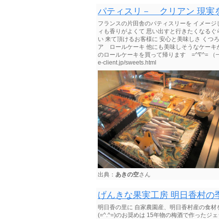
パティスリ－ クリアン 現実を
フランスの片田舎のパティスリーを イメージ
ィも香りがよくて 思い出すと行きたくなるぐら
い 来て頂けるお客様に 安心と美味しさ くつ
ア ロールケーキ 他にも美味しそうなケーキがいっぱ
のロールケーキを買って帰ります =^∇^= （一度でも
e-client.jp/sweets.html
出典：
あきの空
さん
げんきな果実工房 明日香村の
明日香の里に 自家農園産、明日香村産の食材を
(=^.^=)のお奨めは 15年物の梅酒で作っ