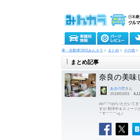
車・自動車SNSみんカラ
まとめ
その他
まとめ記事
奈良の美味し
あきの空
さん
2018/03/03
4,1
σ(=^.^=)がいただ
すが 和洋中＆スィーツと
￣∇￣￣￣=)ノ