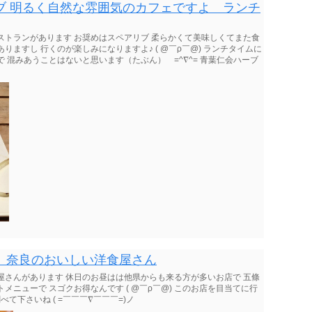
ブ 明るく自然な雰囲気のカフェですよ ランチ
ストランがあります お奨めはスペアリブ 柔らかくて美味しくてまた食
ますし 行くのが楽しみになりますよ♪ ( @￣ρ￣@) ランチタイムに
 混みあうことはないと思います（たぶん） =^∇^= 青葉仁会ハーブ
 奈良のおいしい洋食屋さん
屋さんがあります 休日のお昼はは他県からも来る方が多いお店で 五條
メニューで スゴクお得なんです ( @￣ρ￣@) このお店を目当てに行
て下さいね ( =￣￣￣∇￣￣￣=)ノ