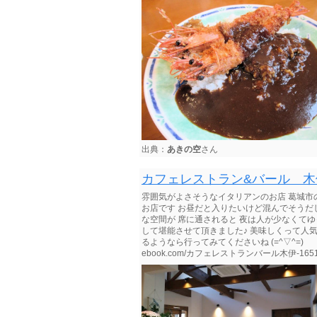
出典：
あきの空
さん
カフェレストラン&バール 木
雰囲気がよさそうなイタリアンのお店 葛城市
お店です お昼だと入りたいけど混んでそうだ
な空間が 席に通されると 夜は人が少なくてゆ
して堪能させて頂きました♪ 美味しくって人
るようなら行ってみてくださいね (=^▽^=)ゞ （
ebook.com/カフェレストランバール木伊-165104