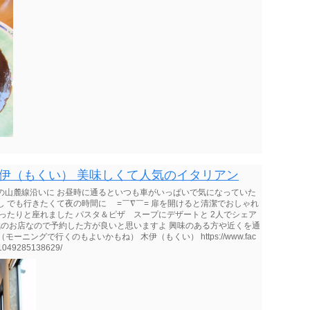
伊（もくい） 美味しくて人気のイタリアン
の山麓線沿いに お昼時に通るといつも車がいっぱいで気になっていた
し でも行きたくて夜の時間に =￣∇￣= 扉を開けると清潔でおしゃれ
ったりと座れました パスタ＆ピザ スープにデザートと 2人でシェア
気のお店なので予約した方が良いと思いますよ 興味のある方や近くを通
モーニングで行くのもよいかもね） 木伊（もくい） https://www.fac
9285138629/