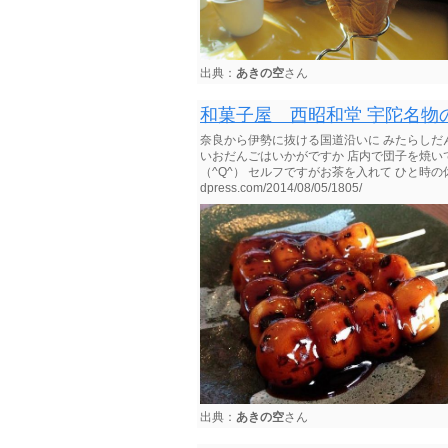
出典：
あきの空
さん
和菓子屋 西昭和堂 宇陀名物
奈良から伊勢に抜ける国道沿いに みたらしだ
いおだんごはいかがですか 店内で団子を焼い
（^Q^） セルフですがお茶を入れて ひと時の休憩しまし
dpress.com/2014/08/05/1805/
出典：
あきの空
さん