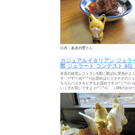
出典：
あきの空
さん
カジュアルイタリアン ジェラー
際 ジェラート コンテスト 6位
奈良の絶景レストラン9選に選ばれ 景色がよ
す =^∇^= σ(=^.^=)お奨めはピスタチ
ちろんパスタ＆ピザもお奨めです (=^▽^=)
いく方が良いですよ (=^▽^=)ゞ （3時の