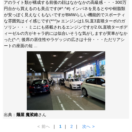
アのライト類が構成する前後の顔はなかなかの高級感・・・300万
円台から買えるのも美点です(#^.^#) インパネを見るとやや樹脂類
が安っぽく見えなくもないですがBMWらしい機能的でスポーティ
な雰囲気はイイ感じです(*^^)v エンジンは1.5L直3直噴ターボのガ
ソリン・・・ミニにも搭載されるエンジンですが2.0L直噴ターボデ
ィーゼルの方がキャラ的には似合いそうな気がしますが実車がなか
った(^-^; 後席の居住性やラゲッジの広さは十分・・・ただリアシ
ートの座面の短 ...
出典：
麺屋 魔裟維
さん
<
前へ
｜
1
｜
2
｜
次へ
>