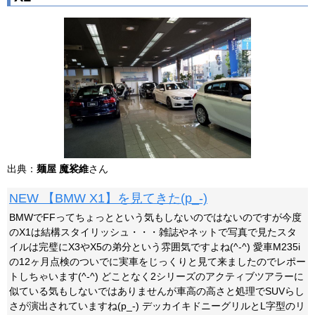
出典：
麺屋 魔裟維
さん
NEW 【BMW X1】を見てきた(p_-)
BMWでFFってちょっとという気もしないのではないのですが今度
のX1は結構スタイリッシュ・・・雑誌やネットで写真で見たスタ
イルは完璧にX3やX5の弟分という雰囲気ですよね(^-^) 愛車M235i
の12ヶ月点検のついでに実車をじっくりと見て来ましたのでレポー
トしちゃいます(^-^) どことなく2シリーズのアクティブツアラーに
似ている気もしないではありませんが車高の高さと処理でSUVらし
さが演出されていますね(p_-) デッカイキドニーグリルとL字型のリ