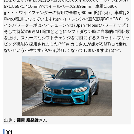
になりますがM235iに比べ迫力あるスタイルのスリーサイズは4.47
5×1,855×1,410mmでホイールベース2,695mm、車重1,580k
g・・・ワイドフェンダーの採用で全幅が80mm拡げられ、車重は3
0kgの増加になっていますね(p_-) エンジンの直6直噴DOHC3.0Ｌツ
インパワーターボはハイチューンで370psで44psのパワーアップ！
そして待望の6速MT追加とともにシフトダウン時に自動的に回転数
を上げ、スムーズなシフトチェンジを可能にするスロットルブリッ
ピング機能を採用されました(*^^)v カミさんが嫌がるMTには乗れ
ないという小生ですがやっぱ欲しくなってしまいますよね(^-^;
出典：
麺屋 魔裟維
さん
X1