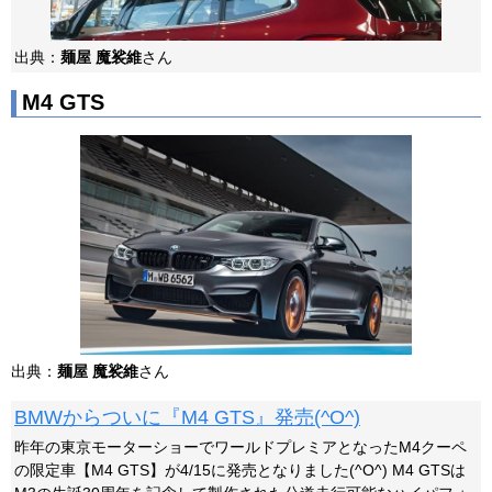
出典：
麺屋 魔裟維
さん
M4 GTS
出典：
麺屋 魔裟維
さん
BMWからついに『M4 GTS』発売(^O^)
昨年の東京モーターショーでワールドプレミアとなったM4クーペ
の限定車【M4 GTS】が4/15に発売となりました(^O^) M4 GTSは