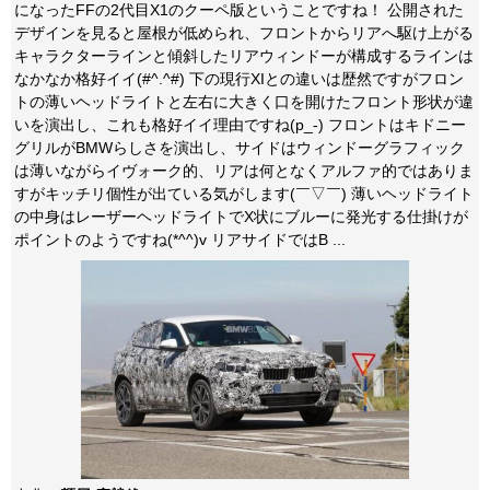
になったFFの2代目X1のクーペ版ということですね！ 公開された
デザインを見ると屋根が低められ、フロントからリアへ駆け上がる
キャラクターラインと傾斜したリアウィンドーが構成するラインは
なかなか格好イイ(#^.^#) 下の現行XIとの違いは歴然ですがフロン
トの薄いヘッドライトと左右に大きく口を開けたフロント形状が違
いを演出し、これも格好イイ理由ですね(p_-) フロントはキドニー
グリルがBMWらしさを演出し、サイドはウィンドーグラフィック
は薄いながらイヴォーク的、リアは何となくアルファ的ではありま
すがキッチリ個性が出ている気がします(￣▽￣) 薄いヘッドライト
の中身はレーザーヘッドライトでX状にブルーに発光する仕掛けが
ポイントのようですね(*^^)v リアサイドではB ...