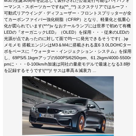
M3の生誕30周年を記念して製作された公道走行可能なハイパフォ
ーマンス・スポーツカーですね(*^_^*) エクステリアではルーフ・
可動式リアウイング・ディフューザー・フロントスプリッターが全
てカーボンファイバー強化樹脂（CFRP）となり、軽量化と低重心
化が図られています(*^^)v なおテールランプには世界で初めて有機
LEDの『オーガニックLED』（OLED）を採用・・・従来のLEDの
光源が点であったのに対して面で均一に発光できるそうです( ..)φ
メモメモ 搭載エンジンはM3＆M4に搭載される直6 3.0LDOHCター
ボをベースに『ウォーター・インジェクション・システム』を採用
し、69PS/5.1kgmアップの500PS/6250rpm、61.2kgm/4000-5500r
pmに・・・0-100km/h加速は同社の量産モデルで最速となる3.8秒
を記録するそうです!(^^)! サスは車高＆減衰力 ...