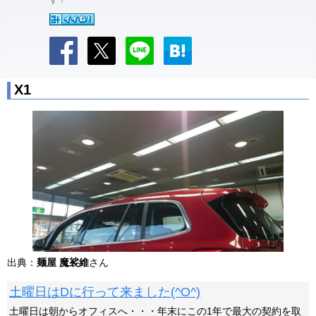
す！
X1
出典：
麺屋 魔裟維
さん
土曜日はDに行って来ました(^O^)
土曜日は朝からオフィスへ・・・年末にこの1年で最大の契約を取