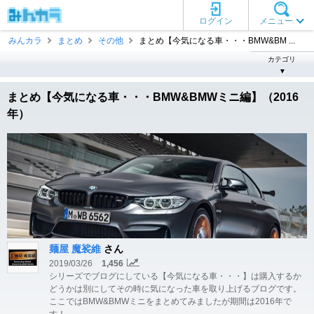
ログイン
メニュー
みんカラ
まとめ
その他
まとめ【今気になる車・・・BMW&BM ...
カテゴリ
▼
まとめ【今気になる車・・・BMW&BMWミニ編】（2016
年）
麺屋 魔裟維
さん
2019/03/26
1,456
シリーズでブログにしている【今気になる車・・・】は購入するか
どうかは別にしてその時に気になった車を取り上げるブログです。
ここではBMW&BMWミニをまとめてみましたが期間は2016年で