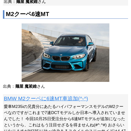
出典：
麺屋 魔裟維
さん
M2クーペ6速MT
出典：
麺屋 魔裟維
さん
BMW M2クーペに6速MT車追加(^-^)
愛車M235iの兄貴分にあたるハイパフォーマンスモデルのM2クー
ペなのですがこれまで7速DCTモデルしか日本へ導入されていませ
んでした！ 今回10月25日受注分から6速MTモデルが追加になった
というから、これはもう注目せざるを得ませんね(#^.^#) おさらい