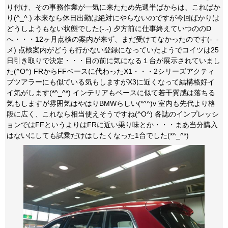
り付け、その事務作業が一気に来たため先週半ばからは、こればか
り(^_^.) 本来なら休日出勤は絶対にやらないのですが今回ばかりは
どうしようもない状態でした(-.-) 夕方前に仕事終えていつののD
へ・・・12ヶ月点検の案内が来ず、まだ受けてなかったのです(-_-
メ) 点検案内がどうも行かない登録になっていたようでコイツは25
日引き取りで決定・・・目の前に気になる１台が展示されていまし
た(^O^) FRからFFベースに代わったX1・・・2シリーズアクティ
ブツアラーにも似ている気もしますがX3に近くなって結構格好イ
イ気がします(*^_^*) インテリアもベースに似て若干質感は落ちる
気もしますが雰囲気はやはりBMWらしい(*^^)v 室内も先代より格
段に広く、これなら相当使えそうですね(^O^) 各誌のインプレッシ
ョンではFFというよりはFRに近い乗り味とか・・・まあ当分購入
はないにしても試乗だけはしたくなった1台でした(*^_^*)