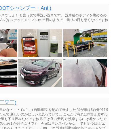
OTシャンプー・Anti)
スでしょ！ と言う訳で手洗い洗車です。 洗車後のボディを眺めるの
プル(キルテッドメイプル)の杢目のようで、曇りの日も悪くないですね
￣▽￣)
・・・ (´ε｀；) 自動車税 を納めて来ました 我が家は3台分 \64,9
たんで 新しいのが欲しいと思っていて… こんだけ有れば!?買えますわ
いて 天気も下り坂みたいですね 昨日は良い天気で 洗車するには暑かったで
ね 約１か月半ぶりです 今回は早いスパンかな でも!? 今回は エ
フちゃん またこんど・・・ m(__)m 洗車時間短縮の為 このシャンプ