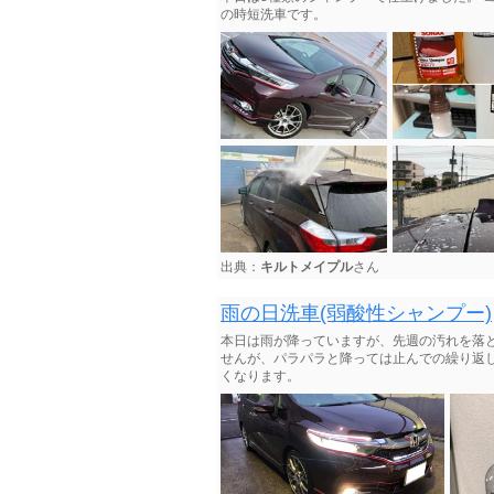
の時短洗車です。
出典：
キルトメイプル
さん
雨の日洗車(弱酸性シャンプー)
本日は雨が降っていますが、先週の汚れを落
せんが、パラパラと降っては止んでの繰り返
くなります。