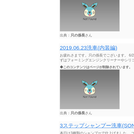
出典：
只の係長
さん
2019.06.23洗車(内装編)
お疲れさまです。只の係長でございます。 6/2
ずはフォーミングエンジンクリーナーやシリ
◆このコンテンツはページが削除されています。
出典：
只の係長
さん
3ステップシャンプー洗車(SONAX
本日は3種類のシャンプーで仕上げました。 