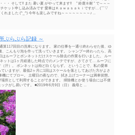
 そして!! また 暑い夏 がやって来ます!! ” 鈴鹿８耐 ” で～～～
援席チケット申し込み済みです 愛車はＫａｗａｓａｋｉですが… (￣▽
ました (^_^) 今年も楽しみですね～～～～～～～～♪ ...
所ぶらぶら記録 ～
目、通算117回目の洗車になります。 家の仕事を一通り終わらせた後、ゆ
後、こんもり泡を作って洗っていきます。 シャンプー終わったら、高
日はルーフとボンネットだけスケール除去の作業を行いました。 ルー
ネットは1ヶ月経過した時点でのメンテですが、さてさて… ルーフに
（汗）。 ボンネットは殆ど白くならず。 ということで、私の愛車
ていますが、最低2ヶ月に1回はスケールを落としてあげた方がよさ
車機にてブロー。 土曜日の夜なので、拭き上げコーナーは満車状態。
げ場所として利用することができます。 掃除機とか使う場合には不便
し易いです。 ■2019年6月9日（日） 義母と ...