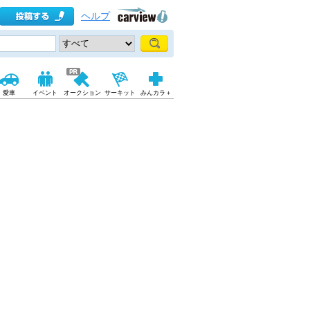
ヘルプ
愛車
イベント
オークション
サーキット
みんカラ＋