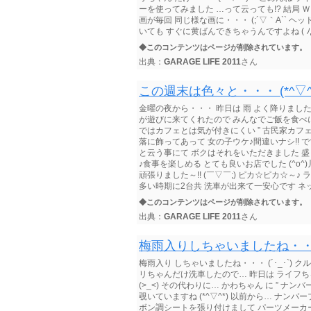
ーを使ってみました …って云っても!? 結局 ＷＡ
画が毎回 同じ様な画に・・・ (;´▽｀A`` 
いても すぐに黄ばんできちゃうんですよね ( ﾉД
◆このコンテンツはページが削除されています。
出典：
GARAGE LIFE 2011
さん
この週末は色々と・・・ (*^▽^
金曜の夜から・・・ 昨日は 雨 よく降りましたね
が遊びに来てくれたので みんなでご飯を食べに行
ではカフェとは気が付きにくい ” 古民家カフェ
落に飾ってあって 女の子ウケ♪間違いナシ!! です
と云う事にて ボクはそれをいただきました 
♪食事を楽しめる とても良いお店でした (^o
頑張りました～!! (￣▽￣;) ピカ☆ピカ☆～♪
多い時期に2台共 洗車が出来て一安心です ネット
◆このコンテンツはページが削除されています。
出典：
GARAGE LIFE 2011
さん
梅雨入りしちゃいましたね・・・ (
梅雨入り しちゃいましたね・・・ (´･_･`)
リちゃんだけ洗車したので… 昨日は ライフ
(>_<) その代わりに… かわちゃん に ” ナ
覗いていますね (*^▽^*) 以前から… ナ
ボン調シートを張り付けまして パーツメーカー