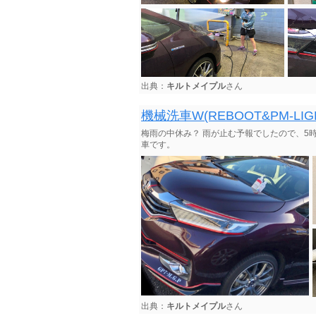
出典：
キルトメイプル
さん
機械洗車W(REBOOT&PM-LIG
梅雨の中休み？ 雨が止む予報でしたので、5
車です。
出典：
キルトメイプル
さん