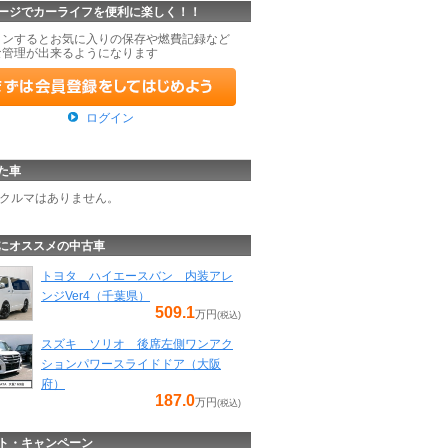
ージでカーライフを便利に楽しく！！
インするとお気に入りの保存や燃費記録など
な管理が出来るようになります
ログイン
た車
クルマはありません。
にオススメの中古車
トヨタ ハイエースバン 内装アレ
ンジVer4（千葉県）
509.1
万円
(税込)
スズキ ソリオ 後席左側ワンアク
ションパワースライドドア（大阪
府）
187.0
万円
(税込)
ト・キャンペーン