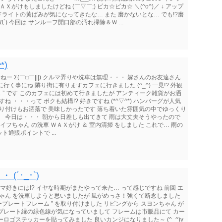
Ｘがけもしましたけどね (￣▽￣;) ピカ☆ピカ☆ ＼(^o^)／ ↓ アップ
ヘッドライトの黄ばみが気になってきたな… また 磨かないとな… でも!?磨
`) 今回は サンルーフ開口部の汚れ掃除＆Ｗ ...
*)
ー Σ(￣□￣|||) クルマ弄りや洗車は無理・・・ 嫁さんのお友達さん
く事にね 隣り街に有りますカフェに行きました (^_^) 一見!? 外観
 ” です このカフェには初めて行きましたが アンティーク雑貨がお洒
ね ・・・って ボクも結構!? 好きですね (*^▽^*) ハンバーグが人気
盛り付けもお洒落で 美味しかったです 落ち着いた雰囲気の中でゆっくり
^)丿 今日は・・・ 朝から日差しも出てきて 雨は大丈夫そうやったので
 ライフちゃん の洗車 ＷＡＸがけ ＆ 室内清掃 をしました これで… 雨の
通販ポイントで ...
´･_･`)
 クルマ好きには!? イヤな時期がまたやって来た… って感じですね 前回 エ
ちゃん を洗車しようと思いましたが 風がめっさ！強くて断念しました
ンバープレートフレーム ” を取り付けました リビングから スヨンちゃん が
ンバープレート縁の緑色線が気になっていまして フレームは市販品にて カー
ロゴステッカーを貼ってみました 良いカンジになりました～ (^_^)v