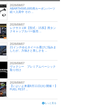
2026/08/07
ABARTH595,695用カーボンパーツ
続々入荷中 その ...
2026/08/07
レクサス LM 【型式：15系】用タン
クキャップカバー販売 ...
2026/08/07
21インチゆえホイール選びに悩みま
したが、力強さと美しさを ...
2026/08/07
ヴォクシー プレミアムベーシック
取り付け
2026/08/07
【いよいよ来週8月11日(火) 開催！】
FUEL FEST ...
もっと見る