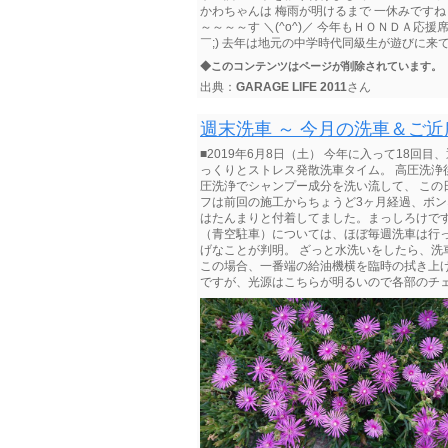
かわちゃんは 梅雨が明けるまで 一休みですね・・・
～～～～す ＼(^o^)／ 今年もＨＯＮＤＡ応
￣;) 去年は地元の中学時代同級生が遊びに来てくれ
◆このコンテンツはページが削除されています。
出典：
GARAGE LIFE 2011
さん
週末洗車 ～ 今月の洗車＆ご近
■2019年6月8日（土） 今年に入って18回
っくりとストレス発散洗車タイム。 高圧洗浄
圧洗浄でシャンプー成分を洗い流して、 この
フは前回の施工からちょうど3ヶ月経過、ボン
はたんまりと付着してました。まっしろけです
（青空駐車）については、ほぼ毎週洗車は行っ
げなことが判明。 ざっと水洗いをしたら、洗
この場合、一番端の給油機横を臨時の拭き上
ですが、光源はこちらが明るいので各部のチェックが