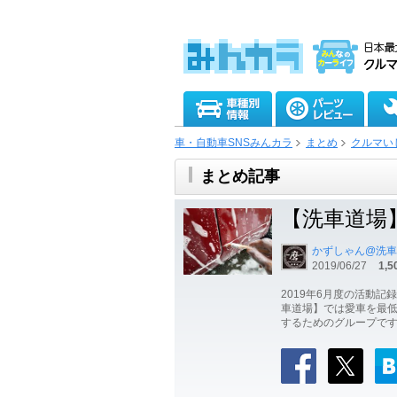
車・自動車SNSみんカラ
まとめ
クルマい
まとめ記事
【洗車道場】
かずしゃん@洗車
2019/06/27
1,5
2019年6月度の活動
車道場】では愛車を最
するためのグループです。 https:/