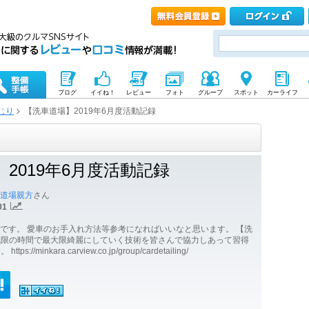
ブログ
イイね！
レビュー
フォト
グループ
スポット
カーライフ
じり
【洗車道場】2019年6月度活動記録
2019年6月度活動記録
道場親方
さん
01
記録です。 愛車のお手入れ方法等参考になればいいなと思います。 【洗
低限の時間で最大限綺麗にしていく技術を皆さんで協力しあって習得
/minkara.carview.co.jp/group/cardetailing/