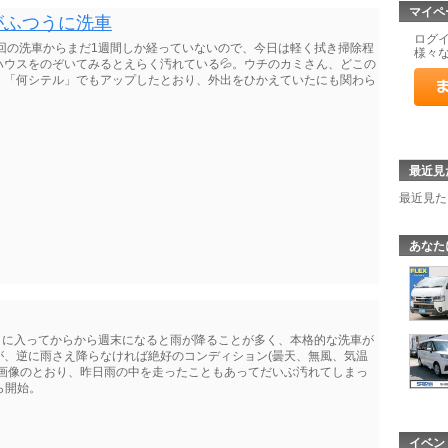
マイペ
りがふつうに洗車
ログ
回の洗車からまだ1週間しか経っていないので、今日は軽く拭き掃除程
様々
ウスをのぞいてみるとえらく汚れている💦。ウチのカミさん、どこの
、「何シテル」でもアップしたとおり、外出をひかえていたにも関わら
最近見
最近見た
あなた
月に入ってからから週末になると雨が降ることが多く、本格的な洗車が
が、逆に雨さえ降らなければ絶好のコンディション(曇天、無風、気温
。画像のとおり、昨日雨の中を走ったこともあってだいぶ汚れてしまっ
ら開始。
イベン