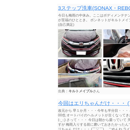
3ステップ洗車(SONAX・REBO
今日も梅雨の中休み。ここはボディメンテナン
が至福のひととき。 ボンネットがキルトメイ
(自己満足)
出典：
キルトメイプル
さん
今回はエリちゃんだけ・・・ (
改元から 早１か月・・・今年も半分目・・・ 早いな
00也 オートバイのヘルメットが古くなってき
(-_-;) さって・・・ 今日は朝から曇って
すが 梅雨入りする前に磨いておきたかったんで
リちゃん だけ・・・ (￣▽￣) ごめんね ライ