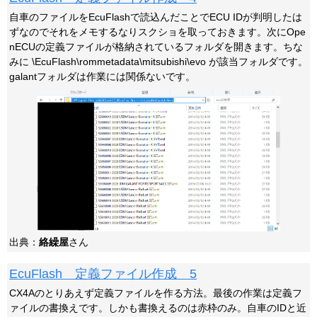
自車のファイルをEcuFlashで読込んだことでECU IDが判明したは
ずなのでそれをメモするなりスクショを取っておきます。次にOpe
nECUの定義ファイルが格納されているフォルダを開きます。ちな
みに \EcuFlash\rommetadata\mitsubishi\evo が該当フォルダです。
galantフォルダは作業には関係ないです。
出典：
絡繰屋
さん
EcuFlash 定義ファイル作成 5
CX4Aのとりあえず定義ファイルを作る方法。最後の作業は定義フ
ァイルの書換えです。しかも書換えるのは赤枠のみ。自車のIDと近