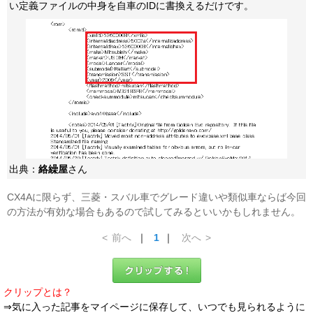
い定義ファイルの中身を自車のIDに書換えるだけです。
出典：
絡繰屋
さん
CX4Aに限らず、三菱・スバル車でグレード違いや類似車ならば今回
の方法が有効な場合もあるので試してみるといいかもしれません。
<
前へ
｜
1
｜
次へ
>
クリップとは？
⇒気に入った記事をマイページに保存して、いつでも見られるように