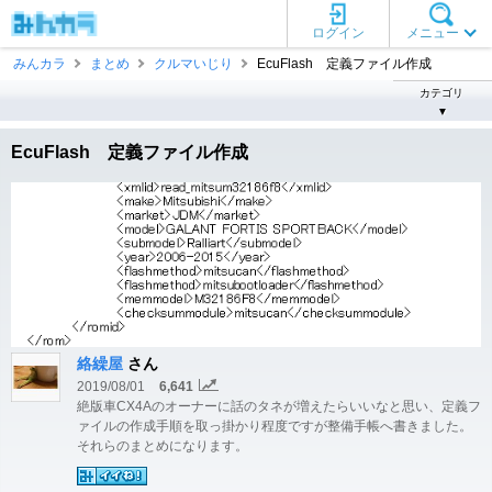
ログイン
メニュー
みんカラ
まとめ
クルマいじり
EcuFlash 定義ファイル作成
カテゴリ
▼
EcuFlash 定義ファイル作成
絡繰屋
さん
2019/08/01
6,641
絶版車CX4Aのオーナーに話のタネが増えたらいいなと思い、定義フ
ァイルの作成手順を取っ掛かり程度ですが整備手帳へ書きました。
それらのまとめになります。