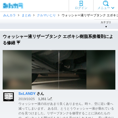
ログイン
メニュー
みんカラ
まとめ
クルマいじり
ウォッシャー液リザーブタンク エポキシ .
カテゴリ
▼
ウォッシャー液リザーブタンク エポキシ樹脂系接着剤によ
る修繕 ☔️
SxLANDY
さん
2019/10/25
1,351
ウォッシャー液の出があまり良くありません。時々、空に近い量へ
減ってしまいます。 ある日、とうとうウォッシャー液が垂れている
のを見つけました。リザーブタンクを修理することに決めたもの