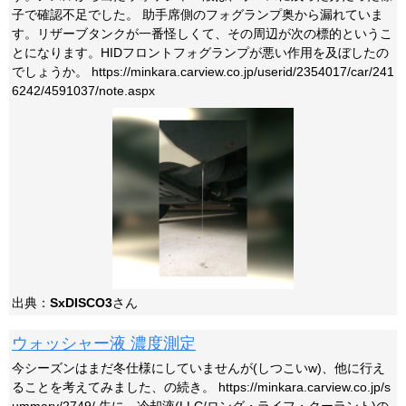
子で確認不足でした。 助手席側のフォグランプ奥から漏れていま
す。リザーブタンクが一番怪しくて、その周辺が次の標的というこ
とになります。HIDフロントフォグランプが悪い作用を及ぼしたの
でしょうか。 https://minkara.carview.co.jp/userid/2354017/car/241
6242/4591037/note.aspx
出典：
SxDISCO3
さん
ウォッシャー液 濃度測定
今シーズンはまだ冬仕様にしていませんが(しつこいw)、他に行え
ることを考えてみました、の続き。 https://minkara.carview.co.jp/s