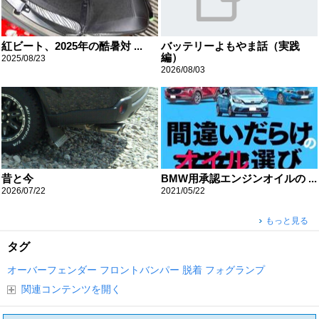
紅ビート、2025年の酷暑対 ...
バッテリーよもやま話（実践
編）
2025/08/23
2026/08/03
昔と今
BMW用承認エンジンオイルの ...
2026/07/22
2021/05/22
もっと見る
タグ
オーバーフェンダー
フロントバンパー
脱着
フォグランプ
関連コンテンツを開く