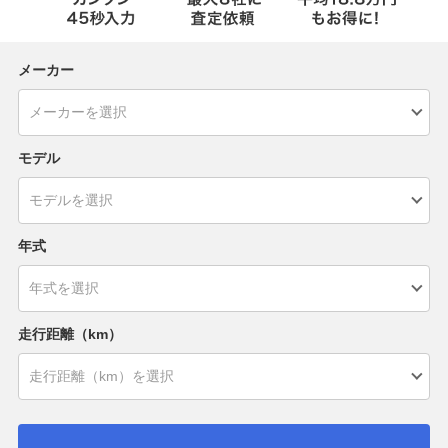
メーカー
モデル
年式
走行距離（km）