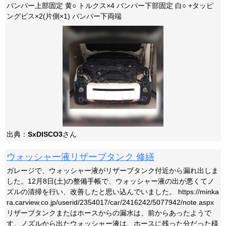
バンパー上部固定 黄○ トルクス×4 バンパー下部固定 白○ +タッピ
ングビス×2(片側×1) バンパー下両端
出典：
SxDISCO3
さん
ウォッシャー液リザーブタンク 修繕
ガレージで、ウォッシャー液がリザーブタンク付近から漏れ出しま
した。12月8日(土)の整備手帳で、ウォッシャー液の出が悪くてノ
ズルの清掃を行い、改善したと思い込んでいました。 https://minka
ra.carview.co.jp/userid/2354017/car/2416242/5077942/note.aspx
リザーブタンクまたはホースからの漏水は、前からあったようで
す。ノズルから出たウォッシャー液は、ホースに残った分だった様