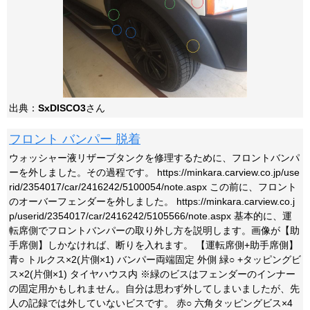
出典：
SxDISCO3
さん
フロント バンパー 脱着
ウォッシャー液リザーブタンクを修理するために、フロントバンパ
ーを外しました。その過程です。 https://minkara.carview.co.jp/use
rid/2354017/car/2416242/5100054/note.aspx この前に、フロント
のオーバーフェンダーを外しました。 https://minkara.carview.co.j
p/userid/2354017/car/2416242/5105566/note.aspx 基本的に、運
転席側でフロントバンパーの取り外し方を説明します。画像が【助
手席側】しかなければ、断りを入れます。 【運転席側+助手席側】
青○ トルクス×2(片側×1) バンパー両端固定 外側 緑○ +タッピングビ
ス×2(片側×1) タイヤハウス内 ※緑のビスはフェンダーのインナー
の固定用かもしれません。自分は思わず外してしまいましたが、先
人の記録では外していないビスです。 赤○ 六角タッピングビス×4