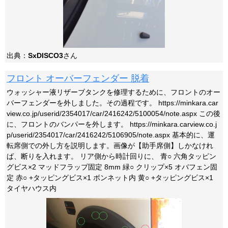
出典：
SxDISCO3
さん
フロント オーバーフェンダー 脱着
ウォッシャー液リザーブタンクを修理するために、フロントのオー
バーフェンダーを外しました。その過程です。 https://minkara.car
view.co.jp/userid/2354017/car/2416242/5100054/note.aspx この後
に、フロントのバンパーを外します。 https://minkara.carview.co.j
p/userid/2354017/car/2416242/5106905/note.aspx 基本的に、運
転席側での外し方を説明します。画像が【助手席側】しかなけれ
ば、断りを入れます。 リア側から時計回りに、 青○ 六角タッピン
グビス×2 マッドフラップ固定 8mm 緑○ クリップ×5 オバフェン固
定 赤○ +タッピングビス×1 ボンネット内 黄○ +タッピングビス×1
タイヤハウス内