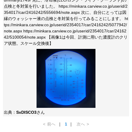
ummary/2749/ 先に、冷却液(LLC/ロング・ライフ・クーラント)の
点検と冬対策を行いました。 https://minkara.carview.co.jp/userid/2
354017/car/2416242/5556694/note.aspx 次に、自分にとっては因
縁のウォッシャー液の点検と冬対策を行ってみることにします。 ht
tps://minkara.carview.co.jp/userid/2354017/car/2416242/5077942/
note.aspx https://minkara.carview.co.jp/userid/2354017/car/24162
42/5100054/note.aspx 【画像1は今回、計測に用いた濃度計のクリ
ア状態。スケール交換後】
出典：
SxDISCO3
さん
<
前へ
｜
1
｜
次へ
>