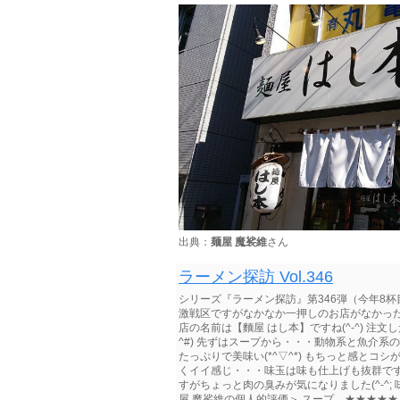
出典：
麺屋 魔裟維
さん
ラーメン探訪 Vol.346
シリーズ『ラーメン探訪』第346弾（今年8
激戦区ですがなかなか一押しのお店がなかったエ
店の名前は【麵屋 はし本】ですね(^-^) 注
^#) 先ずはスープから・・・動物系と魚介
たっぷりで美味い(*^▽^*) もちっと感とコ
くイイ感じ・・・味玉は味も仕上げも抜群で
すがちょっと肉の臭みが気になりました(^-^
屋 魔裟維の個人的評価＞ スープ ★★