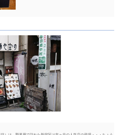
9杯目）は、野暮用で訪れた新宿区は市ヶ谷の人気店の登場・・・ちょう