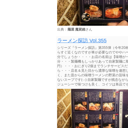
出典：
麺屋 魔裟維
さん
ラーメン探訪 Vol.355
シリーズ『ラーメン探訪』第355弾（今年2
らすぐ近くなのですが車が必要なのでややハード
分でしょうか・・・・お店の名前は【味噌が一番
分・・・製麺機もしっかりあって自家製麺に期
円）・・・おにぎり2個までランチサービスだそ
ら・・・店名＆見た目から濃厚な味噌を連想
く、また昔からの味噌ラーメンの野菜の旨味
ないスープです(-.-) 自家製麺ですが残念
ジューシーで味つけも良く、コイツは単品でもイケ