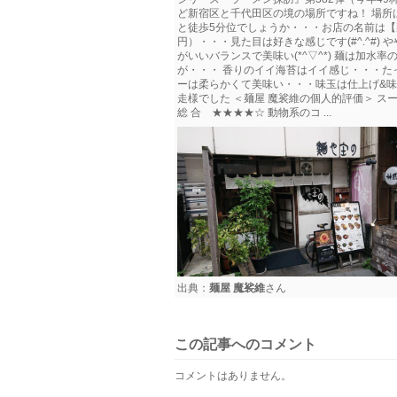
ど新宿区と千代田区の境の場所ですね！ 場所
と徒歩5分位でしょうか・・・お店の名前は【麺や
円）・・・見た目は好きな感じです(#^.^#
がいいバランスで美味い(*^▽^*) 麺は加
が・・・ 香りのイイ海苔はイイ感じ・・・た
ーは柔らかくて美味い・・・味玉は仕上げ&味
走様でした ＜麺屋 魔裟維の個人的評価
総 合 ★★★★☆ 動物系のコ ...
出典：
麺屋 魔裟維
さん
この記事へのコメント
コメントはありません。