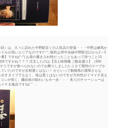
0杯目）は、久々に訪れた中野駅近くの人気店の登場・・・中野は練馬か
ルが高いエリアなのです(^-^; 場所はJR中央線中野駅北口から2～3
】ですね(^-^) お昼の書き入れ時だったこともあって待つこと15
待ですかね？？？ 注文したのは【頂上味噌麺 ご馳走盛り】（990
うですが食べられないのでお断りしました(-.-) さて期待のスープか
していたのですが左程濃くはない！ かといって動物系の濃厚さもな
を出すタイプでもなく、味は悪くはないのですが方向性がイマイチ見え
ながらコシが弱く、麺自体の味わいも今一歩・・・ 炙りのチャーシューは
る逸品ですね(￣ ...