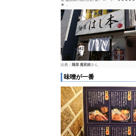
★ ...
出典：
麺屋 魔裟維
さん
味噌が一番