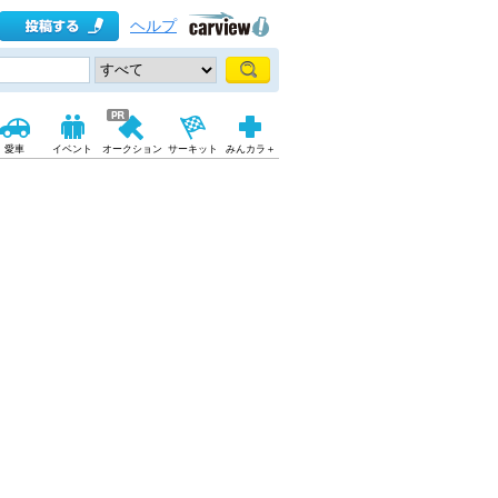
ヘルプ
愛車
イベント
オークション
サーキット
みんカラ＋