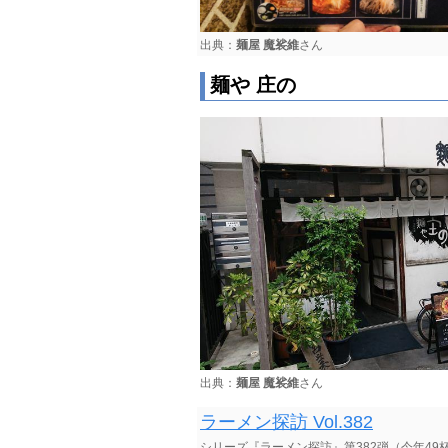
出典：
麺屋 魔裟維
さん
麺や 庄の
出典：
麺屋 魔裟維
さん
ラーメン探訪 Vol.382
シリーズ『ラーメン探訪』第382弾（今年4