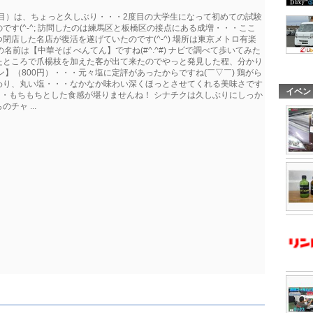
杯目）は、ちょっと久しぶり・・・2度目の大学生になって初めての試験
す(^-^; 訪問したのは練馬区と板橋区の接点にある成増・・・ここ
店した名店が復活を遂げていたのです(^-^) 場所は東京メトロ有楽
前は【中華そば べんてん】ですね(#^.^#) ナビで調べて歩いてみた
たところで爪楊枝を加えた客が出て来たのでやっと発見した程、分かり
】（800円）・・・元々塩に定評があったからですね(￣▽￣) 鶏がら
わり、丸い塩・・・なかなか味わい深くほっとさせてくれる美味さです
イベン
麺・・・もちもちとした食感が堪りませんね！ シナチクは久しぶりにしっか
ャ ...