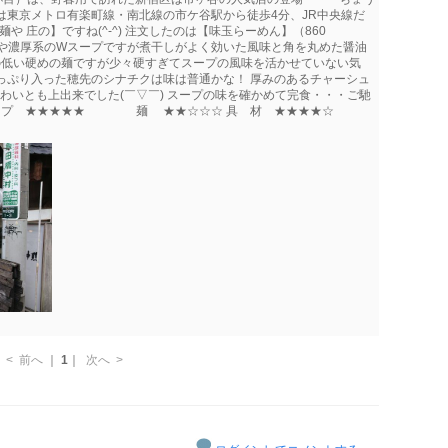
は東京メトロ有楽町線・南北線の市ケ谷駅から徒歩4分、JR中央線だ
 庄の】ですね(^-^) 注文したのは【味玉らーめん】（860
) やや濃厚系のWスープですが煮干しがよく効いた風味と角を丸めた醤油
水率の低い硬めの麺ですが少々硬すぎてスープの風味を活かせていない気
っぷり入った穂先のシナチクは味は普通かな！ 厚みのあるチャーシュ
わいとも上出来でした(￣▽￣) スープの味を確かめて完食・・・ご馳
＞ スープ ★★★★★ 麺 ★★☆☆☆ 具 材 ★★★★☆
<
前へ
｜
1
｜
次へ
>