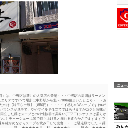
ニュー
杯目）は、中野区は新井の人気店の登場・・・中野駅の周囲はラーメン
リアです(^-^; 場所は中野駅から北へ700m位歩いたところ・・・お
文したのは【味玉らー麺】（850円）・・・イイ感じのWスープですね(#^.
系のバランスが見事で、ややマイルド仕立てではありますがコクと旨味が
シが両立した麺はスープとの相性抜群で美味い(￣▽￣) シナチクは柔らか
すね！ チャーシューは箸で持ち上げると崩れる柔らかさでまずまずで
; 味を確かめながらスープを飲み干して完食・・・ご馳走様でした ＜麺
★★★ 麺 ★★★★★ 具 材 ★★★★☆ 総 合 ★★★★