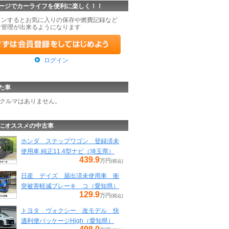
ージでカーライフを便利に楽しく！！
インするとお気に入りの保存や燃費記録など
な管理が出来るようになります
ログイン
た車
クルマはありません。
にオススメの中古車
ホンダ ステップワゴン 登録済未
使用車 純正11.4型ナビ（埼玉県）
439.9
万円
(税込)
日産 デイズ 届出済未使用車 衝
突被害軽減ブレーキ コ（愛知県）
129.9
万円
(税込)
トヨタ ヴォクシー 改モデル 快
適利便パッケージHigh（愛知県）