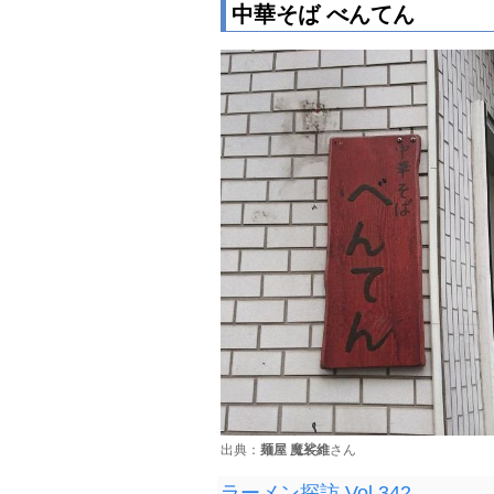
中華そば べんてん
出典：
麺屋 魔裟維
さん
ラーメン探訪 Vol.342