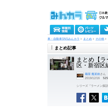
車・自動車SNSみんカラ
まとめ
その他
まとめ記事
まとめ【ラ
区・新宿区
麺屋 魔裟維
さん
2019/12/16
525
シリーズ『ラーメン探訪