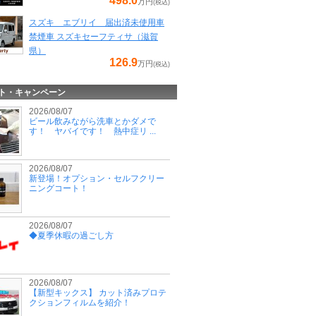
498.0
万円
(税込)
スズキ エブリイ 届出済未使用車
禁煙車 スズキセーフティサ（滋賀
県）
126.9
万円
(税込)
ト・キャンペーン
2026/08/07
ビール飲みながら洗車とかダメで
す！ ヤバイです！ 熱中症リ ...
2026/08/07
新登場！オプション・セルフクリー
ニングコート！
2026/08/07
◆夏季休暇の過ごし方
2026/08/07
【新型キックス】 カット済みプロテ
クションフィルムを紹介！