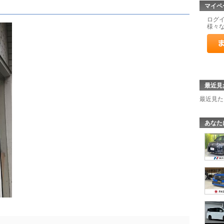
マイペ
ログ
様々
最近見
最近見た
あなた