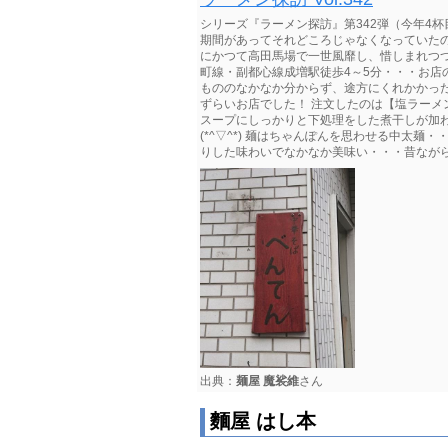
シリーズ『ラーメン探訪』第342弾（今年4
期間があってそれどころじゃなくなっていたので
にかつて高田馬場で一世風靡し、惜しまれつつ閉
町線・副都心線成増駅徒歩4～5分・・・お店の名
もののなかなか分からず、途方にくれかかっ
ずらいお店でした！ 注文したのは【塩ラーメン
スープにしっかりと下処理をした煮干しが加
(*^▽^*) 麺はちゃんぽんを思わせる中太
りした味わいでなかなか美味い・・・昔ながらのチ
出典：
麺屋 魔裟維
さん
麵屋 はし本