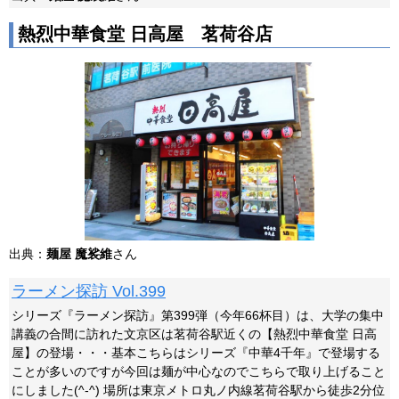
熱烈中華食堂 日高屋 茗荷谷店
出典：
麺屋 魔裟維
さん
ラーメン探訪 Vol.399
シリーズ『ラーメン探訪』第399弾（今年66杯目）は、大学の集中
講義の合間に訪れた文京区は茗荷谷駅近くの【熱烈中華食堂 日高
屋】の登場・・・基本こちらはシリーズ『中華4千年』で登場する
ことが多いのですが今回は麺が中心なのでこちらで取り上げること
にしました(^-^) 場所は東京メトロ丸ノ内線茗荷谷駅から徒歩2分位