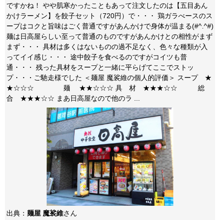
ですかね！ やや肌寒かったこともあって注文したのは【五目あん
かけラーメン】を餃子セット（720円）で・・・ 鶏ガラべースのス
ープはコクと旨味はごく普通ですがあんかけで身体が温まる(#^.^#)
麺は日高屋らしい至って普通のものですがあんかけとの相性がまず
まず・・・ 具材は多くはないものの過不足なく、色々な種類が入
ってイイ感じ・・・ 途中餃子を食べるのですがコイツも普
通・・・ 残った具材をスープと一緒に平らげてここでストッ
プ・・・ご馳走様でした ＜麺屋 魔裟維の個人的評価＞ スープ ★
★☆☆☆ 麺 ★★☆☆☆ 具 材 ★★★☆☆ 総
合 ★★★☆☆ まあ日高屋なので他のラ ...
出典：
麺屋 魔裟維
さん