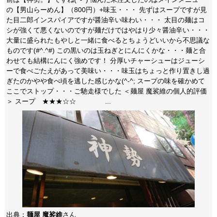
の【男山らーめん】（800円）+味玉・・・ 先ずはスープですが見
た目二郎インスパイアですが醤油辛い味わい・・・ 太目の麺はコ
シが強くて悪くないのですが麺だけではやはり少々醤油辛い・・・
大量に盛られたもやしと一緒に食べるとちょうどいいから不思議な
ものです(#^.^#) この黒いのは玉ねぎとにんにくかな・・・麺と合
わせても結構にんにく強めです！ 分厚いチャーシューはジューシ
ーで食べごたえがあって美味い・・・味玉はちょっと作り置きし過
ぎたのかやや食べ頃を逃した感じかな(^-^; スープの味を確かめて
ここでストップ・・・ご馳走様でした ＜麺屋 魔裟維の個人的評価
＞ スープ ★★★☆☆ ...
出典：
麺屋 魔裟維
さん