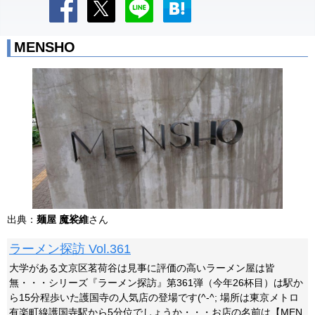
MENSHO
出典：
麺屋 魔裟維
さん
ラーメン探訪 Vol.361
大学がある文京区茗荷谷は見事に評価の高いラーメン屋は皆
無・・・シリーズ『ラーメン探訪』第361弾（今年26杯目）は駅か
ら15分程歩いた護国寺の人気店の登場です(^-^; 場所は東京メトロ
有楽町線護国寺駅から5分位でしょうか・・・お店の名前は【MEN