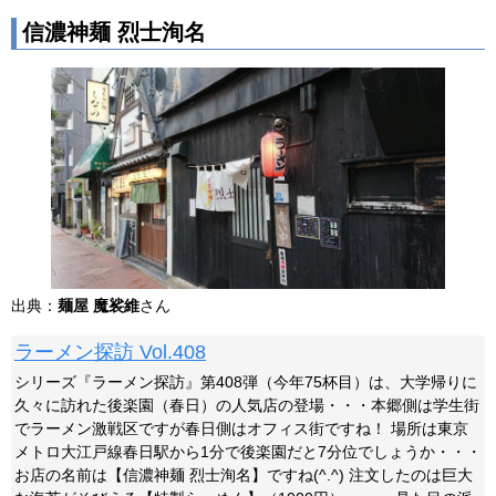
信濃神麺 烈士洵名
出典：
麺屋 魔裟維
さん
ラーメン探訪 Vol.408
シリーズ『ラーメン探訪』第408弾（今年75杯目）は、大学帰りに
久々に訪れた後楽園（春日）の人気店の登場・・・本郷側は学生街
でラーメン激戦区ですが春日側はオフィス街ですね！ 場所は東京
メトロ大江戸線春日駅から1分で後楽園だと7分位でしょうか・・・
お店の名前は【信濃神麺 烈士洵名】ですね(^.^) 注文したのは巨大