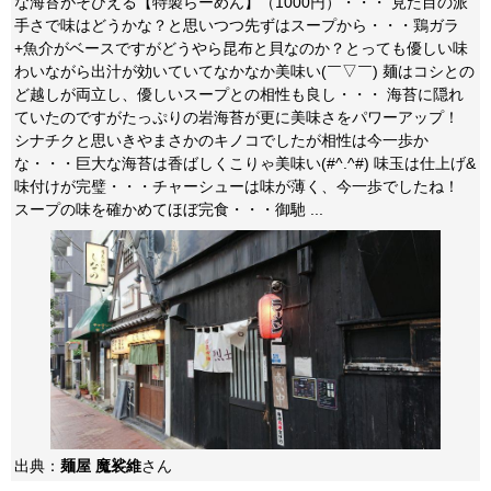
な海苔がそびえる【特製らーめん】（1000円）・・・ 見た目の派
手さで味はどうかな？と思いつつ先ずはスープから・・・鶏ガラ
+魚介がベースですがどうやら昆布と貝なのか？とっても優しい味
わいながら出汁が効いていてなかなか美味い(￣▽￣) 麺はコシとの
ど越しが両立し、優しいスープとの相性も良し・・・ 海苔に隠れ
ていたのですがたっぷりの岩海苔が更に美味さをパワーアップ！
シナチクと思いきやまさかのキノコでしたが相性は今一歩か
な・・・巨大な海苔は香ばしくこりゃ美味い(#^.^#) 味玉は仕上げ&
味付けが完璧・・・チャーシューは味が薄く、今一歩でしたね！
スープの味を確かめてほぼ完食・・・御馳 ...
出典：
麺屋 魔裟維
さん