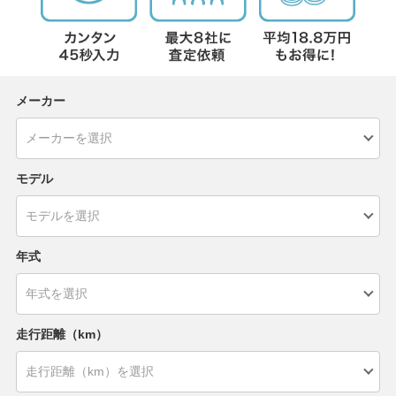
メーカー
モデル
年式
走行距離（km）