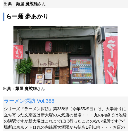
出典：
麺屋 魔裟維
さん
らー麺 夢あかり
出典：
麺屋 魔裟維
さん
ラーメン探訪 Vol.388
シリーズ『ラーメン探訪』第388弾（今年55杯目）は、大学帰りに
立ち寄った文京区は新大塚の人気店の登場・・・丸の内線では池袋
の隣駅ですが新大塚はこれまでほぼ行ったことのない場所です(^-^;
場所は東京メトロ丸の内線新大塚駅から徒歩1分以内・・・お店の