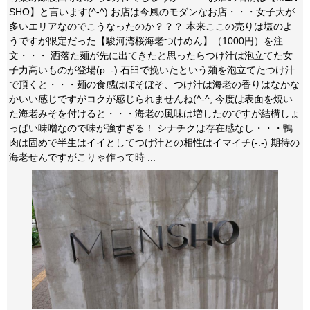
SHO】と言います(^-^) お店は今風のモダンなお店・・・女子大が
多いエリアなのでこうなったのか？？？ 本来ここの売りは塩のよ
うですが限定だった【駿河湾桜海老つけめん】（1000円）を注
文・・・ 洒落た麺が先に出てきたと思ったらつけ汁は泡立てた女
子力高いものが登場(p_-) 石臼で挽いたという麺を泡立てたつけ汁
で頂くと・・・麺の食感はぼそぼそ、つけ汁は海老の香りはなかな
かいい感じですがコクが感じられませんね(^-^; 今度は表面を焼い
た海老みそを付けると・・・海老の風味は増したのですが結構しょ
っぱい味噌なので味が強すぎる！ シナチクは存在感なし・・・鴨
肉は固めで半生はイイとしてつけ汁との相性はイマイチ(-.-) 期待の
海老せんですがこりゃ作って時 ...