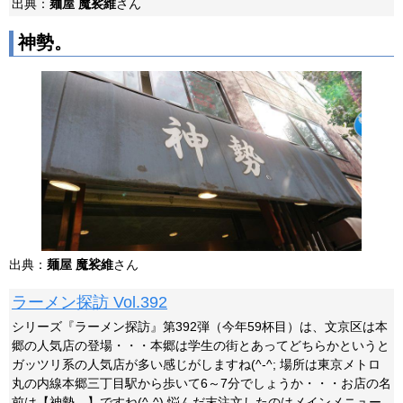
出典：
麺屋 魔裟維
さん
神勢。
出典：
麺屋 魔裟維
さん
ラーメン探訪 Vol.392
シリーズ『ラーメン探訪』第392弾（今年59杯目）は、文京区は本
郷の人気店の登場・・・本郷は学生の街とあってどちらかというと
ガッツリ系の人気店が多い感じがしますね(^-^; 場所は東京メトロ
丸の内線本郷三丁目駅から歩いて6～7分でしょうか・・・お店の名
前は【神勢。】ですね(^-^) 悩んだ末注文したのはメインメニュー