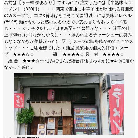
名前は【らー麺 夢あかり】ですね(^-^) 注文したのは【半熟味玉ラ
ーメン】（830円）・・・ 関東で普通に中華そばと呼ばれる雰囲気
のWスープで、コク&旨味はそこそこで普通以上には美味いレベル
(#^.^#) 麺はもちっと感のある中太で小麦の香りもあってイイ感
じ・・・ シナチク&ナルトはまあ至って普通かな・・・ 味玉の仕
上げ&味付けはなかなか良し・・・厚みのあるチャーシューは臭み
もなくなかなか美味かった(￣▽￣) スープの味を確かめてここでス
トップ・・・ご馳走様でした ＜麺屋 魔裟維の個人的評価＞ スー
プ ★★★☆☆ 麺 ★★★★☆ 具 材 ★★★★☆
総 合 ★★★☆☆ 悩みに悩んだ総合評価はわずかに★4つに届か
なかった感じ ...