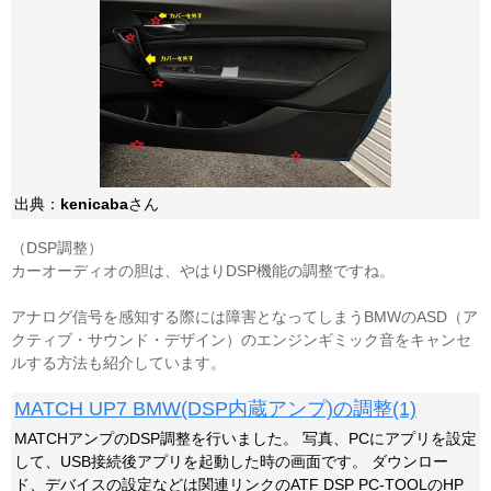
出典：
kenicaba
さん
（DSP調整）
カーオーディオの胆は、やはりDSP機能の調整ですね。
アナログ信号を感知する際には障害となってしまうBMWのASD（ア
クティブ・サウンド・デザイン）のエンジンギミック音をキャンセ
ルする方法も紹介しています。
MATCH UP7 BMW(DSP内蔵アンプ)の調整(1)
MATCHアンプのDSP調整を行いました。 写真、PCにアプリを設定
して、USB接続後アプリを起動した時の画面です。 ダウンロー
ド、デバイスの設定などは関連リンクのATF DSP PC-TOOLのHP