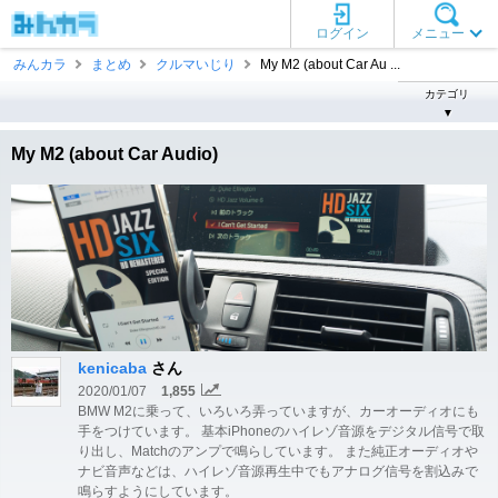
ログイン
メニュー
みんカラ
まとめ
クルマいじり
My M2 (about Car Au ...
カテゴリ
▼
My M2 (about Car Audio)
kenicaba
さん
2020/01/07
1,855
BMW M2に乗って、いろいろ弄っていますが、カーオーディオにも
手をつけています。 基本iPhoneのハイレゾ音源をデジタル信号で取
り出し、Matchのアンプで鳴らしています。 また純正オーディオや
ナビ音声などは、ハイレゾ音源再生中でもアナログ信号を割込みで
鳴らすようにしています。