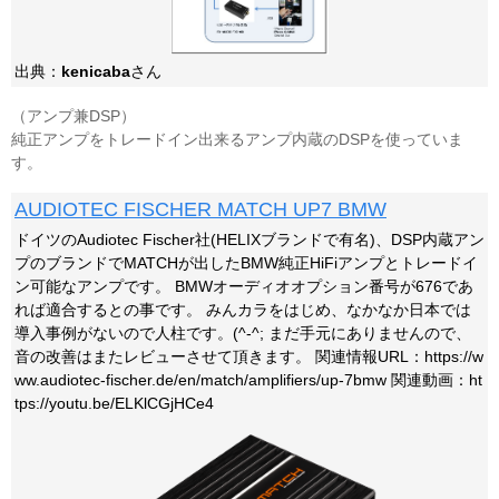
出典：
kenicaba
さん
（アンプ兼DSP）
純正アンプをトレードイン出来るアンプ内蔵のDSPを使っていま
す。
AUDIOTEC FISCHER MATCH UP7 BMW
ドイツのAudiotec Fischer社(HELIXブランドで有名)、DSP内蔵アン
プのブランドでMATCHが出したBMW純正HiFiアンプとトレードイ
ン可能なアンプです。 BMWオーディオオプション番号が676であ
れば適合するとの事です。 みんカラをはじめ、なかなか日本では
導入事例がないので人柱です。(^-^; まだ手元にありませんので、
音の改善はまたレビューさせて頂きます。 関連情報URL：https://w
ww.audiotec-fischer.de/en/match/amplifiers/up-7bmw 関連動画：ht
tps://youtu.be/ELKlCGjHCe4