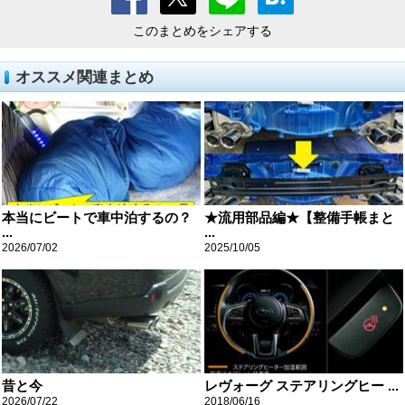
このまとめをシェアする
オススメ関連まとめ
本当にビートで車中泊するの？
★流用部品編★【整備手帳まと
...
...
2026/07/02
2025/10/05
昔と今
レヴォーグ ステアリングヒー ...
2026/07/22
2018/06/16