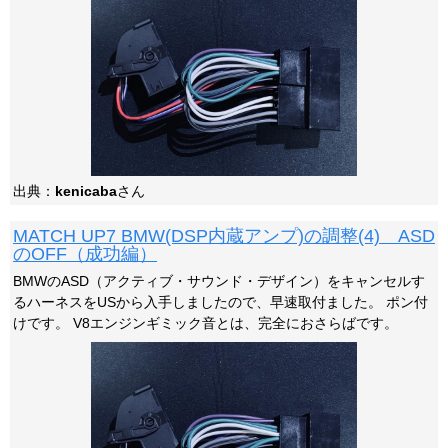
出典：
kenicaba
さん
MATCH UP7 BMW(DSP内蔵アンプ)の調整(4) ASD
のOFF（成功編）
BMWのASD（アクティブ・サウンド・デザイン）をキャンセルす
るハーネスをUSから入手しましたので、早速取付ました。 ポン付
けです。 V8エンジンギミック音とは、完全におさらばです。