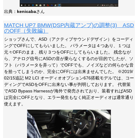
出典：
kenicaba
さん
MATCH UP7 BMW(DSP内蔵アンプ)の調整(3) ASD
のOFF（失敗編）
ショップさんで、ASD（アクティブサウンドデザイン）をコーディ
ングでOFFにしてもらいました。 パラメータは４つあり、１つは
元々OFFのまま、残り３つをOFFにしてもらいました。 残念なが
ら、アナログ信号にASDの音が乗らなくするのが目的でしたが、ソ
フト（パラメータを弄って）でOFFでも、ノイズなどの何らかな音
を拾ってしまうのか、完全にOFFには出来ませんでした。 ※2019/
02/15追記 M2 LCI オーディオオプション676搭載モデルでは、コー
ディングでASDをOFFに出来ない事が判明しております。 代替策
でASD Bypass Harnessが海外で発売されており、装着すればASD
は完全にOFFとなり、エラー発生もなく純正オーディオは通常通り
使えます。