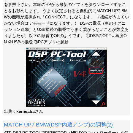
を参照下さい。本家のHPから最新のソフトをダウンロードするこ
とをお勧めします。 うまく設定されると自動的にMATCH UP7 BM
Wの機種が選択され「CONNECT」になります。 （接続がうまくい
かない場合はデモモードになります。） DSPの電源（車のイグニ
ッション連動）とUSB接続の順番でうまく繋がらないことが数度あ
りましたが、以下の順番でOKのようです。 ①DSPのOFF→再度O
N ②USBの接続 ③PCアプリの起動
出典：
kenicaba
さん
MATCH UP7 BMW(DSP内蔵アンプ)の調整(2)
ATF DSP PC-TOOLでDIRECTOR（HELIXのコントローラー）を使