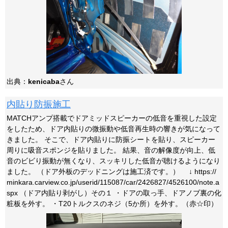
出典：
kenicaba
さん
内貼り防振施工
MATCHアンプ搭載でドアミッドスピーカーの低音を重視した設定
をしたため、ドア内貼りの微振動や低音再生時の響きが気になって
きました。 そこで、ドア内貼りに防振シートを貼り、スピーカー
周りに吸音スポンジを貼りました。 結果、音の解像度が向上、低
音のビビり振動が無くなり、スッキリした低音が聴けるようになり
ました。 （ドア外板のデッドニングは施工済です。） ↓ https://
minkara.carview.co.jp/userid/115087/car/2426827/4526100/note.a
spx （ドア内貼り剥がし）その１ ・ドアの取っ手、ドアノブ裏の化
粧板を外す。 ・T20トルクスのネジ（5か所）を外す。（赤☆印）