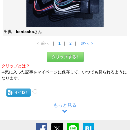
出典：
kenicaba
さん
<
前へ
｜
1
｜
2
｜
次へ
>
クリップとは？
⇒気に入った記事をマイページに保存して、いつでも見られるように
なります。
イイね！
もっと見る