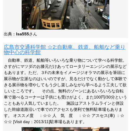
出典：
Isa555
さん
広島市交通科学館 ☆2:自動車、鉄道、船舶など乗り
物中心の科学館
自動車、鉄道、船舶等いろいろな乗り物について学べる科学館。
さすがにマツダのお膝元だけあってロータリーエンジンの展示など
もあります。ただ、３Fの未来をイメージジオラマの展示を筆頭に
展示物が立派なのはいいのですが、見るだけでなく動かして体験で
きる展示物を増やしてもう少し楽しみながら学べるよう工夫して欲
しいところです。 その点、無料のゾーンにあるいろいろな自転
車で遊べるコーナーは子供にも受けがよく、また100円/30分という
こともあり人気していました。 施設はアストラムラインと併設
した幹線道路沿いで車でのアクセスも便利で無料駐車場もありま
す。 オススメ度 ：☆☆ 人 気 度 ：☆☆ アスセス(車) ：☆
☆☆ [Visit day：2013/11]駐車場もあります。