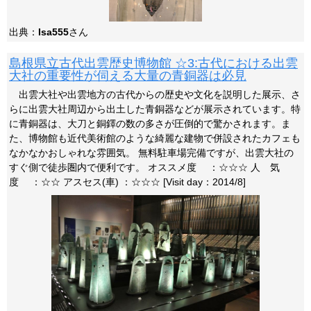
出典：
Isa555
さん
島根県立古代出雲歴史博物館 ☆3:古代における出雲
大社の重要性が伺える大量の青銅器は必見
出雲大社や出雲地方の古代からの歴史や文化を説明した展示、さ
らに出雲大社周辺から出土した青銅器などが展示されています。特
に青銅器は、大刀と銅鐸の数の多さが圧倒的で驚かされます。ま
た、博物館も近代美術館のような綺麗な建物で併設されたカフェも
なかなかおしゃれな雰囲気。 無料駐車場完備ですが、出雲大社の
すぐ側で徒歩圏内で便利です。 オススメ度 ：☆☆☆ 人 気
度 ：☆☆ アスセス(車) ：☆☆☆ [Visit day：2014/8]