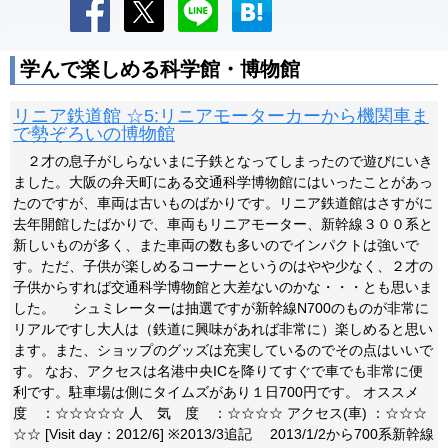
学んで楽しめる科学館・博物館
リニア鉄道館 ☆5:リニアモーターカーから機関車ま
で勢ぞろいの博物館
２才の息子がしらないまに子鉄となってしまったので遊びにいき
ました。大阪の弁天町にある交通科学博物館にはいったことがあっ
たのですが、車両は古いものばかりです。リニア鉄道館はさすがに
去年開館したばかりで、車両もリニアモーター、新幹線３００系と
新しいものが多く、また車両の数も多いのでインパクトは強いで
す。ただ、子供が楽しめるコーナーというのはやや少なく、２才の
子供からすれば交通科学博物館と大差ないのかな・・・とも思いま
した。 シュミレーターは抽選ですが新幹線N700のものが非常に
リアルですし大人は（鉄道に興味があれば非常に）楽しめると思い
ます。また、ショップのグッズは充実しているのでその点はいいで
す。 なお、アクセスは名港中央ICを降りてすぐで車でも非常に便
利です。駐車場は側にタイムズがあり１日700円です。 オススメ
度 ：☆☆☆☆☆ 人 気 度 ：☆☆☆☆ アクセス(車) ：☆☆☆
☆☆ [Visit day：2012/6] ※2013/3追記 2013/1/2から700系新幹線