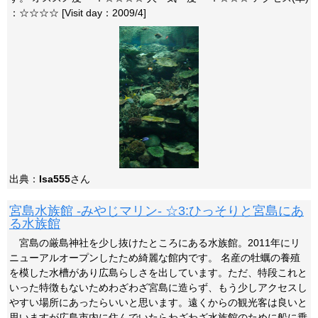
：☆☆☆☆ [Visit day：2009/4]
出典：
Isa555
さん
宮島水族館 -みやじマリン- ☆3:ひっそりと宮島にあ
る水族館
宮島の厳島神社を少し抜けたところにある水族館。2011年にリ
ニューアルオープンしたため綺麗な館内です。 名産の牡蠣の養殖
を模した水槽があり広島らしさを出しています。ただ、特段これと
いった特徴もないためわざわざ宮島に造らず、もう少しアクセスし
やすい場所にあったらいいと思います。遠くからの観光客は良いと
思いますが広島市内に住んでいたらわざわざ水族館のために船に乗