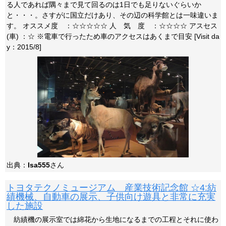
る人であれば隅々まで見て回るのは1日でも足りないぐらいか
と・・・。さすがに国立だけあり、その辺の科学館とは一味違いま
す。 オススメ度 ：☆☆☆☆☆ 人 気 度 ：☆☆☆☆ アスセス
(車) ：☆ ※電車で行ったため車のアクセスはあくまで目安 [Visit da
y：2015/8]
出典：
Isa555
さん
トヨタテクノミュージアム 産業技術記念館 ☆4:紡
績機械、自動車の展示、子供向け遊具と非常に充実
した施設
紡績機の展示室では綿花から生地になるまでの工程とそれに使わ