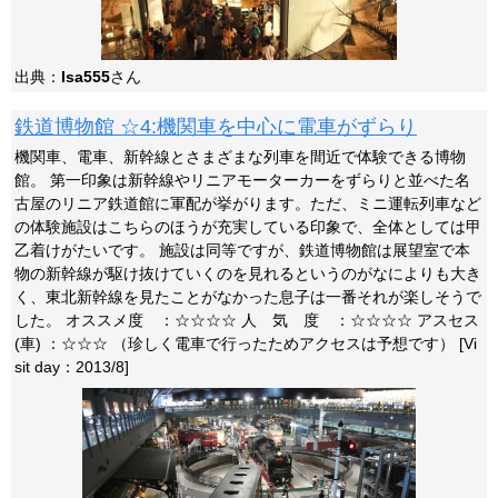
出典：
Isa555
さん
鉄道博物館 ☆4:機関車を中心に電車がずらり
機関車、電車、新幹線とさまざまな列車を間近で体験できる博物
館。 第一印象は新幹線やリニアモーターカーをずらりと並べた名
古屋のリニア鉄道館に軍配が挙がります。ただ、ミニ運転列車など
の体験施設はこちらのほうが充実している印象で、全体としては甲
乙着けがたいです。 施設は同等ですが、鉄道博物館は展望室で本
物の新幹線が駆け抜けていくのを見れるというのがなによりも大き
く、東北新幹線を見たことがなかった息子は一番それが楽しそうで
した。 オススメ度 ：☆☆☆☆ 人 気 度 ：☆☆☆☆ アスセス
(車) ：☆☆☆ （珍しく電車で行ったためアクセスは予想です） [Vi
sit day：2013/8]