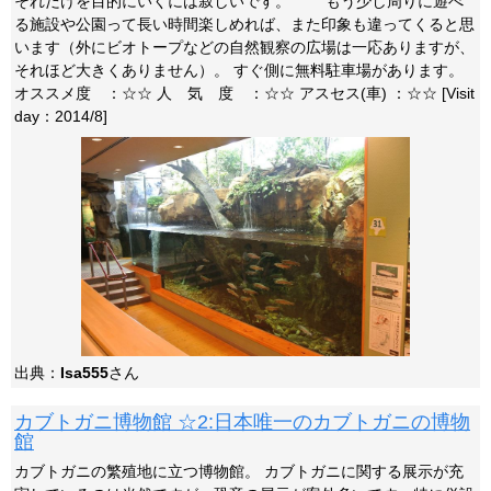
それだけを目的にいくには寂しいです。 もう少し周りに遊べ
る施設や公園って長い時間楽しめれば、また印象も違ってくると思
います（外にビオトープなどの自然観察の広場は一応ありますが、
それほど大きくありません）。 すぐ側に無料駐車場があります。
オススメ度 ：☆☆ 人 気 度 ：☆☆ アスセス(車) ：☆☆ [Visit
day：2014/8]
出典：
Isa555
さん
カブトガニ博物館 ☆2:日本唯一のカブトガニの博物
館
カブトガニの繁殖地に立つ博物館。 カブトガニに関する展示が充