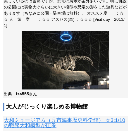
実しているのは当然ですが、恐竜の展示が案外多いです。特に併設
の公園には実物大ぐらいに大きい模型や恐竜の形をした遊具などが
あります（ちなみに公園・駐車場は無料）。 オススメ度 ：☆
☆ 人 気 度 ：☆☆ アスセス(車) ：☆☆☆ [Visit day：2013/
1]
出典：
Isa555
さん
大人がじっくり楽しめる博物館
大和ミュージアム（呉市海事歴史科学館） ☆3:1/10
の戦艦大和模型が圧巻