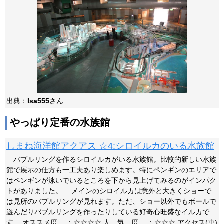
出典：
Isa555
さん
やっぱり定番の水族館
しまね海洋館アクアス ☆4:シロイルカのいる水族館
バブルリングを作るシロイルカがいる水族館。比較的新しい水族
館で展示の仕方も一工夫あり楽しめます。特にペンギンのエリアで
はペンギンが泳いでいるところを下から見上げてみるのがインパク
トがありました。 メインのシロイルカは意外と大きくショーで
は見所のバブルリングが見れます。ただ、ショー以外でもボールで
遊んだりバブルリングを作ったりしている好奇心旺盛なイルカで
す。 オススメ度 ：☆☆☆☆ 人 気 度 ：☆☆☆ アクセス(車)