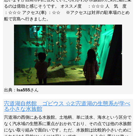
るのは億劫と感じそうです。 オススメ度 ：☆☆☆ 人 気 度
：☆☆☆ アクセス(車) ：☆☆ ※アクセスは対岸の駐車場のとめ
船で宮島へ行きました。
出典：
Isa555
さん
宍道湖自然館 ゴビウス ☆2:宍道湖の生態系が学べ
る小さな水族館
宍道湖の西側にある水族館。土地柄、単に淡水、海水という区分で
なく汽水域の生態系に重点がおかれており、その点では他の水族館
にない取り組みで面白いです。ただ、水族館は比較的小さいために