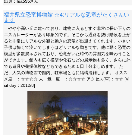
出典：
Isa555
さん
福井県立恐竜博物館 ☆4:リアルな恐竜がたくさんい
ます
やや小高い丘に建っており、建物に入るとすぐ非常に長い下りの
エスカレーターがあり印象的です。そこから通路を抜け階段を上が
ると非常にリアルな外観と動きの恐竜が出迎えてくれます。小さい
子供は怖くて泣いてしまうほどリアルな動きです。他に動く恐竜の
模型が多数展示されており、恐竜がいた時代の雰囲気を味わうこと
ができます。館内も広く模型や化石などの展示物も多く、さらに外
でも遊具や発掘体験などもできるため１日十分楽しめます。 た
だ、人気の博物館で館内、駐車場ともに結構混雑します。 オスス
メ度 ：☆☆☆☆ 人 気 度 ：☆☆☆☆ アクセス(車)：☆☆ [Vi
sit day：2012/8]