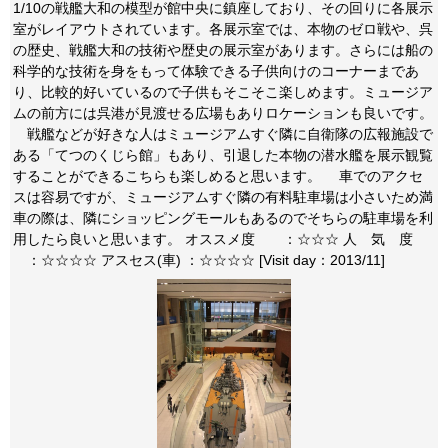
1/10の戦艦大和の模型が館中央に鎮座しており、その回りに各展示
室がレイアウトされています。各展示室では、本物のゼロ戦や、呉
の歴史、戦艦大和の技術や歴史の展示室があります。さらには船の
科学的な技術を身をもって体験できる子供向けのコーナーまであ
り、比較的好いているので子供もそこそこ楽しめます。ミュージア
ムの前方には呉港が見渡せる広場もありロケーションも良いです。
戦艦などが好きな人はミュージアムすぐ隣に自衛隊の広報施設で
ある「てつのくじら館」もあり、引退した本物の潜水艦を展示観覧
することができるこちらも楽しめると思います。 車でのアクセ
スは容易ですが、ミュージアムすぐ隣の有料駐車場は小さいため満
車の際は、隣にショッピングモールもあるのでそちらの駐車場を利
用したら良いと思います。 オススメ度 ：☆☆☆ 人 気 度
：☆☆☆☆ アスセス(車) ：☆☆☆☆ [Visit day：2013/11]