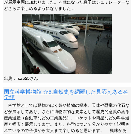
が展示車両に加わりました。４歳になった息子はシュミレーターな
どさらに楽しめるようになりました ...
出典：
Isa555
さん
国立科学博物館 ☆5:自然史を網羅した見応えある科
学館
科学館としては動物のはく製や植物の標本、天体や恐竜の化石な
どが展示してあり、さらに博物館的な要素として歴史的意義のある
産業遺産（自動車などの工業製品）、ロケットや衛星などの科学遺
産と幅広く展示してます。また、科学について分かりやすく説明さ
れているので子供から大人まで楽しめると思います。 興味があ